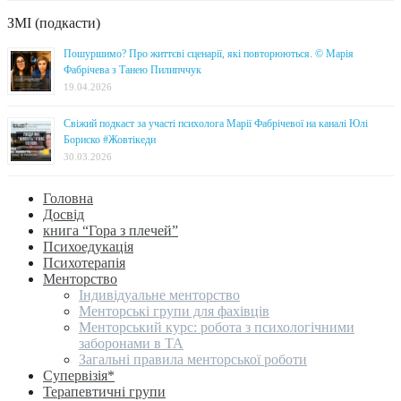
ЗМІ (подкасти)
Пошуршимо? Про життєві сценарії, які повторюються. © Марія
Фабрічева з Танею Пилипччук
19.04.2026
Свіжий подкаст за участі психолога Марії Фабрічевої на каналі Юлі
Бориско #Жовтікеди
30.03.2026
Головна
Досвід
книга “Гора з плечей”
Психоедукація
Психотерапія
Менторство
Індивідуальне менторство
Менторські групи для фахівців
Менторський курс: робота з психологічними
заборонами в ТА
Загальні правила менторської роботи
Супервізія*
Терапевтичні групи