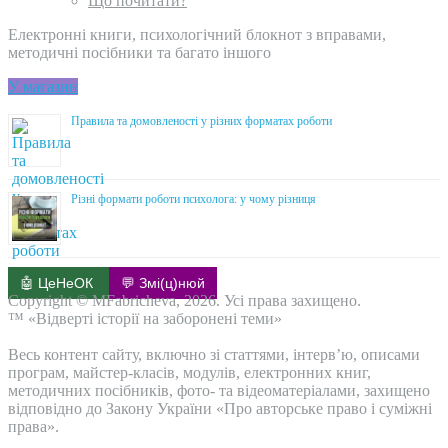
Що почитати?
Електронні книги, психологічний блокнот з вправами,
методичні посібники та багато іншого
У магазин
Правила та домовленості у різних форматах роботи
Різні формати роботи психолога: у чому різниця
🤖 ЦеНеОК
💬 Змі(ц)нюй
Copyright © MFabricheva, 2026. Усі права захищено.
™ «Відверті історії на заборонені теми»
Весь контент сайту, включно зі статтями, інтерв’ю, описами
програм, майстер-класів, модулів, електронних книг,
методичних посібників, фото- та відеоматеріалами, захищено
відповідно до Закону України «Про авторське право і суміжні
права».