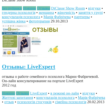
DiClasse Show Room
Без рубрики
Новини
Отзывы
DiClasse Show Room
•
відгуки
•
гендерна психологія
•
женщина
•
жіночність
•
заняття у групі
•
консультація психолога
•
Марія Фабрічева
•
партнеры
•
успішна жінка
•
фототерапия
29.10.2013
Отзывы: LiveExpert
отзывы о работе семейного психолога Марии Фабричевой.
Он-лайн консультирование на портале LiveExpert
2012 год
Новини
Отзывы
LiveExpert
•
в режимі он-лайн
•
відгуки
•
Життєві запитання
•
консультація психолога
•
Марія Фабрічева
•
отзыв
•
психологія стосунків
•
сімейна психологія
20.02.2013