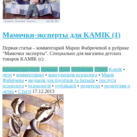
Мамочки-эксперты для KAMIK (1)
Первая статья – комментарий Марии Фабричевой в рубрике
“Мамочки эксперты”. Специально для магазина детских
товаров KAMIK (c)
батькам про дітей
Новини
Події
Публікації
Статті
Kamik
•
дети
•
комментарии
•
консультація психолога
•
Марія
Фабрічева
•
медіація для підлітків та батьків
•
послуги
психолога
•
психологія
•
публікації
•
родители
•
родителям о
детях
•
Статті
17.12.2013