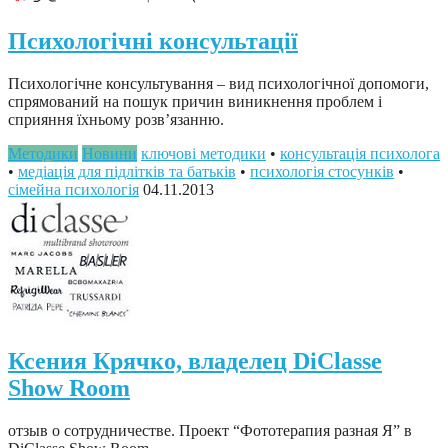
Психологічні консультації
Психологічне консультування – вид психологічної допомоги,
спрямований на пошук причин виникнення проблем і
сприяння їхньому розв’язанню.
Методики
Новини
ключові методики
•
консультація психолога
•
медіація для підлітків та батьків
•
психологія стосунків
•
сімейна психологія
04.11.2013
Ксения Крячко, владелец DiClasse
Show Room
отзыв о сотрудничестве. Проект “Фототерапия разная Я” в