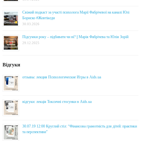
Свіжий подкаст за участі психолога Марії Фабрічевої на каналі Юлі
Бориско #Жовтікеди
30.03.2026
Підсумки року – підбивати чи ні? || Марія Фабрічева та Юлія Зорій
29.12.2025
Відгуки
отзывы: лекция Психологические Игры в Aids.ua
відгуки: лекція Токсичні стосунки в Aids.ua
30.07.19 12:00 Круглий стіл: “Фінансова грамотність для дітей: практики
та перспективи”