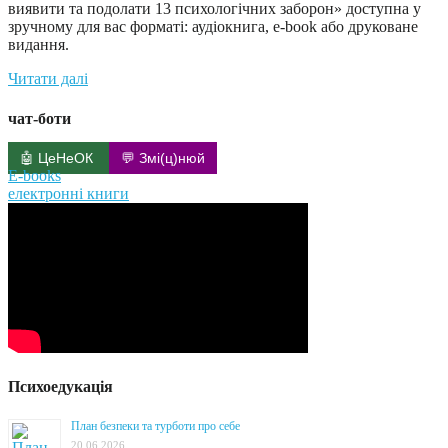
виявити та подолати 13 психологічних заборон» доступна у
зручному для вас форматі: аудіокнига, e-book або друковане
видання.
Читати далі
чат-боти
🤖 ЦеНеОК
💬 Змі(ц)нюй
E-books
електронні книги
Психоедукація
План безпеки та турботи про себе
20.06.2026