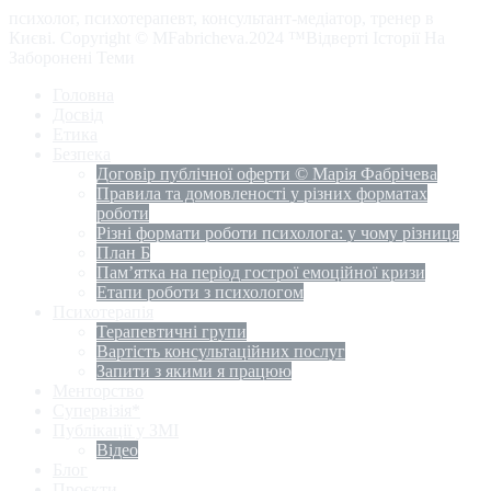
психолог, психотерапевт, консультант-медіатор, тренер в
Києві. Copyright © MFabricheva.2024 ™Відверті Історії На
Заборонені Теми
Головна
Досвід
Етика
Безпека
Договір публічної оферти © Марія Фабрічева
Правила та домовленості у різних форматах
роботи
Різні формати роботи психолога: у чому різниця
План Б
Пам’ятка на період гострої емоційної кризи
Етапи роботи з психологом
Психотерапія
Терапевтичні групи
Вартість консультаційних послуг
Запити з якими я працюю
Менторство
Супервізія*
Публікації у ЗМІ
Відео
Блог
Проєкти