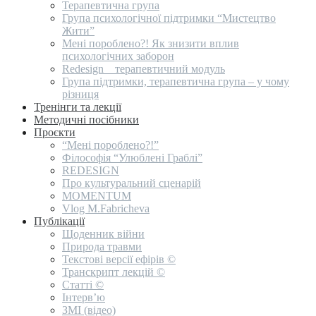
Терапевтична група
Група психологічної підтримки “Мистецтво
Жити”
Мені пороблено?! Як знизити вплив
психологічних заборон
Redesign _ терапевтичний модуль
Група підтримки, терапевтична група – у чому
різниця
Тренінги та лекції
Методичні посібники
Проєкти
“Мені пороблено?!”
Філософія “Улюблені Граблі”
REDESIGN
Про культуральний сценарій
MOMENTUM
Vlog M.Fabricheva
Публікації
Щоденник війни
Природа травми
Текстові версії ефірів ©
Транскрипт лекцій ©
Статті ©
Інтерв’ю
ЗМІ (відео)