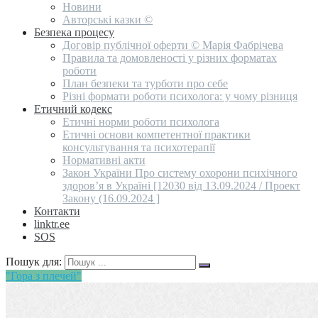
Новини
Авторські казки ©
Безпека процесу
Договір публічної оферти © Марія Фабрічева
Правила та домовленості у різних форматах
роботи
План безпеки та турботи про себе
Різні формати роботи психолога: у чому різниця
Етичний кодекс
Етичні норми роботи психолога
Етичні основи компетентної практики
консультування та психотерапії
Нормативні акти
Закон України Про систему охорони психічного
здоров’я в Україні [12030 від 13.09.2024 / Проект
Закону (16.09.2024 ]
Контакти
linktr.ee
SOS
Пошук для:
"Гора з плечей"