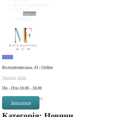
Книги та посібники
Контакти
linktr.ee
Співпраця
Меню
Володимирська, 43 / Online
Україна, Київ
Пн - Птн 10.00 - 18.00
за попереднім записом
Записатися
Категорія: Новини