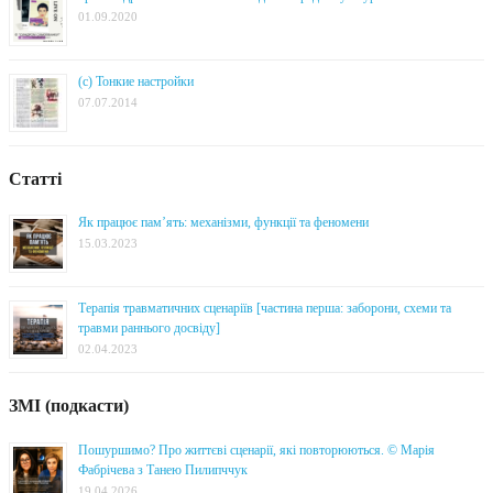
01.09.2020
(с) Тонкие настройки
07.07.2014
Статті
Як працює пам’ять: механізми, функції та феномени
15.03.2023
Терапія травматичних сценаріїв [частина перша: заборони, схеми та
травми раннього досвіду]
02.04.2023
ЗМІ (подкасти)
Пошуршимо? Про життєві сценарії, які повторюються. © Марія
Фабрічева з Танею Пилипччук
19.04.2026