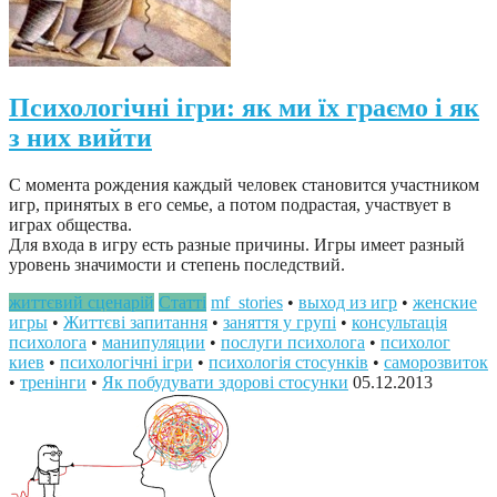
Психологічні ігри: як ми їх граємо і як
з них вийти
С момента рождения каждый человек становится участником
игр, принятых в его семье, а потом подрастая, участвует в
играх общества.
Для входа в игру есть разные причины. Игры имеет разный
уровень значимости и степень последствий.
життєвий сценарій
Статті
mf_stories
•
выход из игр
•
женские
игры
•
Життєві запитання
•
заняття у групі
•
консультація
психолога
•
манипуляции
•
послуги психолога
•
психолог
киев
•
психологічні ігри
•
психологія стосунків
•
саморозвиток
•
тренінги
•
Як побудувати здорові стосунки
05.12.2013