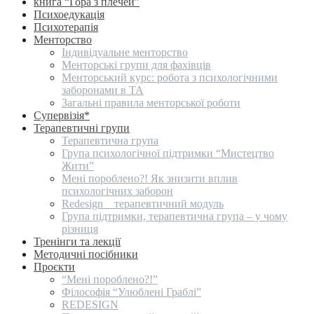
книга “Гора з плечей”
Психоедукація
Психотерапія
Менторство
Індивідуальне менторство
Менторські групи для фахівців
Менторський курс: робота з психологічними
заборонами в ТА
Загальні правила менторської роботи
Супервізія*
Терапевтичні групи
Терапевтична група
Група психологічної підтримки “Мистецтво
Жити”
Мені пороблено?! Як знизити вплив
психологічних заборон
Redesign _ терапевтичний модуль
Група підтримки, терапевтична група – у чому
різниця
Тренінги та лекції
Методичні посібники
Проєкти
“Мені пороблено?!”
Філософія “Улюблені Граблі”
REDESIGN