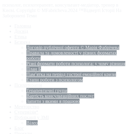
психолог, психотерапевт, консультант-медіатор, тренер в
Києві. Copyright © MFabricheva.2024 ™Відверті Історії На
Заборонені Теми
Головна
Досвід
Етика
Безпека
Договір публічної оферти © Марія Фабрічева
Правила та домовленості у різних форматах
роботи
Різні формати роботи психолога: у чому різниця
План Б
Пам’ятка на період гострої емоційної кризи
Етапи роботи з психологом
Психотерапія
Терапевтичні групи
Вартість консультаційних послуг
Запити з якими я працюю
Менторство
Супервізія*
Публікації у ЗМІ
Відео
Блог
Проєкти