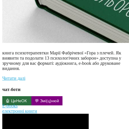
книга психотерапевтки Марії Фабрічевої «Гора з плечей. Як
виявити та подолати 13 психологічних заборон» доступна у
зручному для вас форматі: аудіокнига, e-book або друковане
видання.
Читати далі
чат-боти
🤖 ЦеНеОК
💬 Змі(ц)нюй
E-books
електронні книги