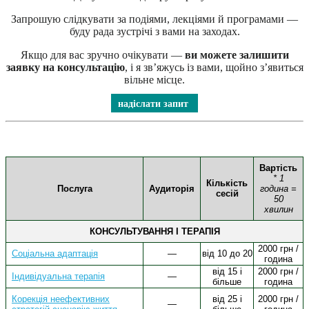
Запрошую слідкувати за подіями, лекціями й програмами —
буду рада зустрічі з вами на заходах.
Якщо для вас зручно очікувати —
ви можете залишити
заявку на консультацію
, і я зв’яжусь із вами, щойно з’явиться
вільне місце.
надіслати запит
Вартість
* 1
Кількість
Послуга
Аудиторія
година =
сесій
50
хвилин
КОНСУЛЬТУВАННЯ І ТЕРАПІЯ
2000 грн /
Соціальна адаптація
—
від 10 до 20
година
від 15 і
2000 грн /
Індивідуальна терапія
—
більше
година
Корекція неефективних
від 25 і
2000 грн /
—