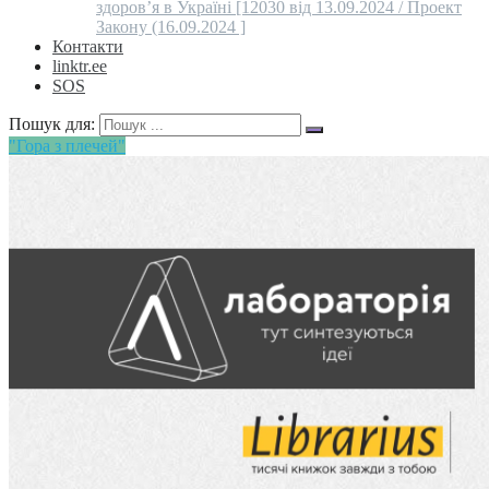
здоров’я в Україні [12030 від 13.09.2024 / Проект
Закону (16.09.2024 ]
Контакти
linktr.ee
SOS
Пошук для:
"Гора з плечей"