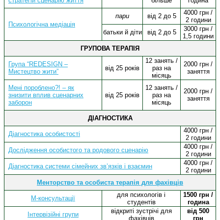
стратегій сценарію життя
більше
година
4000 грн /
пари
від 2 до 5
2 години
Психологічна медіація
3000 грн /
батьки й діти
від 2 до 5
1,5 години
ГРУПОВА ТЕРАПІЯ
12 занять /
Група “REDESIGN –
2000 грн /
від 25 років
раз на
Мистецтво жити”
заняття
місяць
Мені пороблено?! – як
12 занять /
2000 грн /
знизити вплив сценарних
від 25 років
раз на
заняття
заборон
місяць
ДІАГНОСТИКА
4000 грн /
Діагностика особистості
2 години
4000 грн /
Дослідження особистого та родового сценарію
2 години
4000 грн /
Діагностика системи сімейних зв’язків і взаємин
2 години
Менторство та особиста терапія для фахівців
для психологів і
1500 грн /
М-консультації
студентів
година
відкриті зустрічі для
від 500
Інтервізійні групи
фахівців
грн