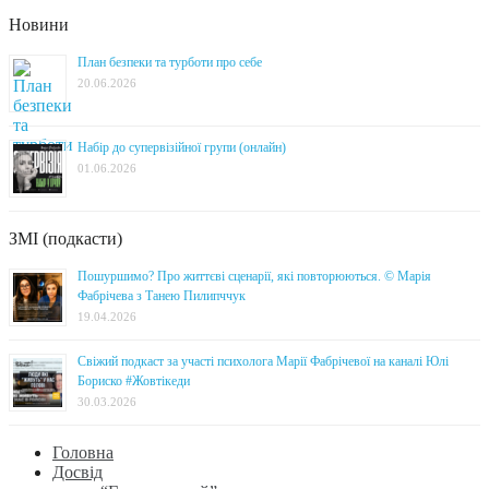
Новини
План безпеки та турботи про себе
20.06.2026
Набір до супервізійної групи (онлайн)
01.06.2026
ЗМІ (подкасти)
Пошуршимо? Про життєві сценарії, які повторюються. © Марія
Фабрічева з Танею Пилипччук
19.04.2026
Свіжий подкаст за участі психолога Марії Фабрічевої на каналі Юлі
Бориско #Жовтікеди
30.03.2026
Головна
Досвід