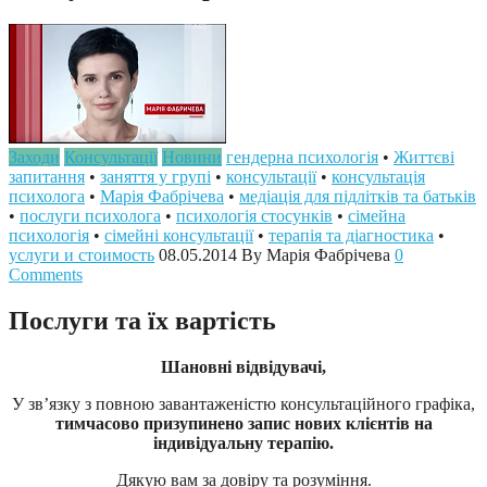
Заходи
Консультації
Новини
гендерна психологія
•
Життєві
запитання
•
заняття у групі
•
консультації
•
консультація
психолога
•
Марія Фабрічева
•
медіація для підлітків та батьків
•
послуги психолога
•
психологія стосунків
•
сімейна
психологія
•
сімейні консультації
•
терапія та діагностика
•
услуги и стоимость
08.05.2014
By Марія Фабрічева
0
Comments
Послуги та їх вартість
Шановні відвідувачі,
У зв’язку з повною завантаженістю консультаційного графіка,
тимчасово призупинено запис нових клієнтів на
індивідуальну терапію.
Дякую вам за довіру та розуміння.