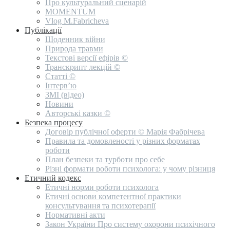
Про культуральний сценарій
MOMENTUM
Vlog M.Fabricheva
Публікації
Щоденник війни
Природа травми
Текстові версії ефірів ©
Транскрипт лекцій ©
Статті ©
Інтерв’ю
ЗМІ (відео)
Новини
Авторські казки ©
Безпека процесу
Договір публічної оферти © Марія Фабрічева
Правила та домовленості у різних форматах
роботи
План безпеки та турботи про себе
Різні формати роботи психолога: у чому різниця
Етичний кодекс
Етичні норми роботи психолога
Етичні основи компетентної практики
консультування та психотерапії
Нормативні акти
Закон України Про систему охорони психічного