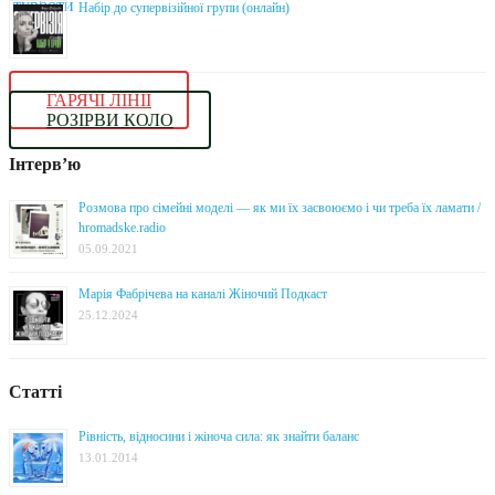
Набір до супервізійної групи (онлайн)
ГАРЯЧІ ЛІНІЇ
РОЗІРВИ КОЛО
Інтерв’ю
Розмова про сімейні моделі — як ми їх засвоюємо і чи треба їх ламати /
hromadske.radio
05.09.2021
Марія Фабрічева на каналі Жіночий Подкаст
25.12.2024
Статті
Рівність, відносини і жіноча сила: як знайти баланс
13.01.2014