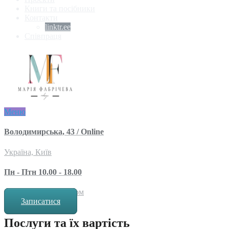
Книги та посібники
Контакти
linktr.ee
Співпраця
Меню
Володимирська, 43 / Online
Україна, Київ
Пн - Птн 10.00 - 18.00
за попереднім записом
Записатися
Послуги та їх вартість