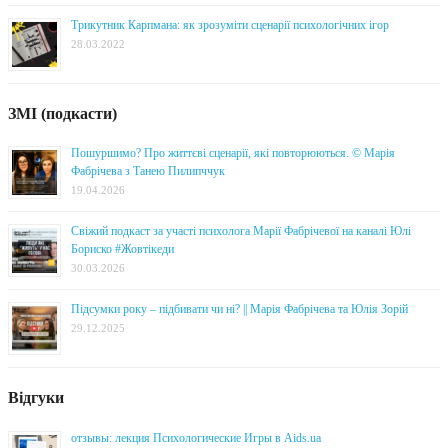
Трикутник Карпмана: як зрозуміти сценарії психологічних ігор
28.03.2022
ЗМІ (подкасти)
Пошуршимо? Про життєві сценарії, які повторюються. © Марія
Фабрічева з Танею Пилипччук
19.04.2026
Свіжий подкаст за участі психолога Марії Фабрічевої на каналі Юлі
Бориско #Жовтікеди
30.03.2026
Підсумки року – підбивати чи ні? || Марія Фабрічева та Юлія Зорій
29.12.2025
Відгуки
отзывы: лекция Психологические Игры в Aids.ua