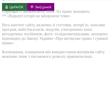
🤖 ЦеНеОК
💬 Змі(ц)нюй
Copyright © MFabricheva, 2026. Усі права захищено.
™ «Відверті історії на заборонені теми»
Весь контент сайту, включно зі статтями, інтерв’ю, описами
програм, майстер-класів, модулів, електронних книг,
методичних посібників, фото- та відеоматеріалами, захищено
відповідно до Закону України «Про авторське право і суміжні
права».
Копіювання, поширення або використання матеріалів сайту
можливе лише з письмового дозволу правовласниці.