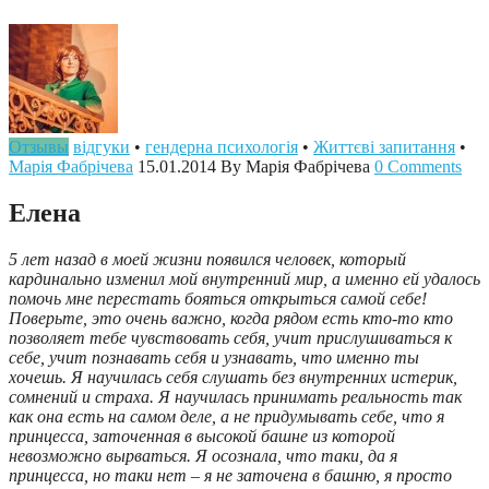
Отзывы
відгуки
•
гендерна психологія
•
Життєві запитання
•
Марія Фабрічева
15.01.2014
By Марія Фабрічева
0 Comments
Елена
5 лет назад в моей жизни появился человек, который
кардинально изменил мой внутренний мир, а именно ей удалось
помочь мне перестать бояться открыться самой себе!
Поверьте, это очень важно, когда рядом есть кто-то кто
позволяет тебе чувствовать себя, учит прислушиваться к
себе, учит познавать себя и узнавать, что именно ты
хочешь. Я научилась себя слушать без внутренних истерик,
сомнений и страха. Я научилась принимать реальность так
как она есть на самом деле, а не придумывать себе, что я
принцесса, заточенная в высокой башне из которой
невозможно вырваться. Я осознала, что таки, да я
принцесса, но таки нет – я не заточена в башню, я просто