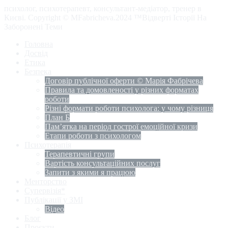
психолог, психотерапевт, консультант-медіатор, тренер в
Києві. Copyright © MFabricheva.2024 ™Відверті Історії На
Заборонені Теми
Головна
Досвід
Етика
Безпека
Договір публічної оферти © Марія Фабрічева
Правила та домовленості у різних форматах
роботи
Різні формати роботи психолога: у чому різниця
План Б
Пам’ятка на період гострої емоційної кризи
Етапи роботи з психологом
Психотерапія
Терапевтичні групи
Вартість консультаційних послуг
Запити з якими я працюю
Менторство
Супервізія*
Публікації у ЗМІ
Відео
Блог
Проєкти