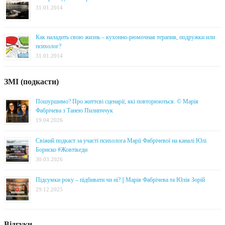
31.01.2014
Как наладить свою жизнь – кухонно-рюмочная терапия, подружки или
психолог?
31.01.2014
ЗМІ (подкасти)
Пошуршимо? Про життєві сценарії, які повторюються. © Марія
Фабрічева з Танею Пилипччук
19.04.2026
Свіжий подкаст за участі психолога Марії Фабрічевої на каналі Юлі
Бориско #Жовтікеди
30.03.2026
Підсумки року – підбивати чи ні? || Марія Фабрічева та Юлія Зорій
29.12.2025
Відгуки