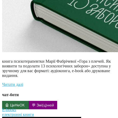
книга психотерапевтки Марії Фабрічевої «Гора з плечей. Як
виявити та подолати 13 психологічних заборон» доступна у
зручному для вас форматі: аудіокнига, e-book або друковане
видання.
Читати далі
чат-боти
🤖 ЦеНеОК
💬 Змі(ц)нюй
E-books
електронні книги