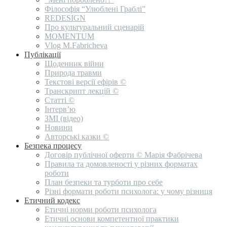
Філософія “Улюблені Граблі”
REDESIGN
Про культуральний сценарій
MOMENTUM
Vlog M.Fabricheva
Публікації
Щоденник війни
Природа травми
Текстові версії ефірів ©
Транскрипт лекцій ©
Статті ©
Інтерв’ю
ЗМІ (відео)
Новини
Авторські казки ©
Безпека процесу
Договір публічної оферти © Марія Фабрічева
Правила та домовленості у різних форматах
роботи
План безпеки та турботи про себе
Різні формати роботи психолога: у чому різниця
Етичний кодекс
Етичні норми роботи психолога
Етичні основи компетентної практики