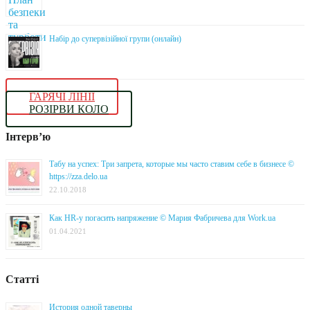
Набір до супервізійної групи (онлайн)
ГАРЯЧІ ЛІНІЇ
РОЗІРВИ КОЛО
Інтерв’ю
Табу на успех: Три запрета, которые мы часто ставим себе в бизнесе ©
https://zza.delo.ua
22.10.2018
Как HR-у погасить напряжение © Мария Фабричева для Work.ua
01.04.2021
Статті
История одной таверны