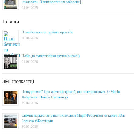
і подолати 13 психологічних заборон»]
04.04.2025
Новини
План безпеки та турботи про себе
20.06.2026
Набір до супервізійної групи (онлайн)
01.06.2026
ЗМІ (подкасти)
Пошуршимо? Про життєві сценарії, які повторюються. © Марія
Фабрічева з Танею Пилипччук
19.04.2026
Свіжий подкаст за участі психолога Марії Фабрічевої на каналі Юлі
Бориско #Жовтікеди
30.03.2026