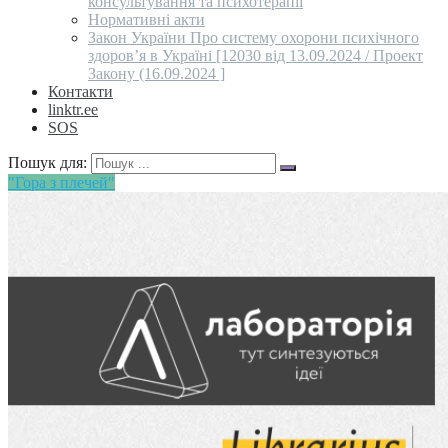
консультування та психотерапії
Нормативні акти
Закон України Про систему охорони психічного
здоров’я в Україні [12030 від 13.09.2024 / Проект
Закону (16.09.2024 ]
Контакти
linktr.ee
SOS
Пошук для:
"Гора з плечей"