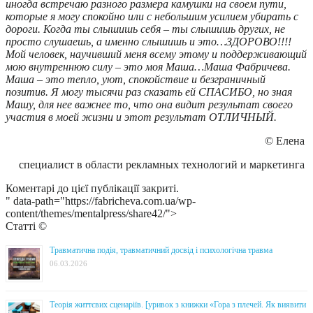
иногда встречаю разного размера камушки на своем пути,
которые я могу спокойно или с небольшим усилием убирать с
дороги. Когда ты слышишь себя – ты слышишь других, не
просто слушаешь, а именно слышишь и это…ЗДОРОВО!!!!
Мой человек, научивший меня всему этому и поддерживающий
мою внутреннюю силу – это моя Маша…Маша Фабричева.
Маша – это тепло, уют, спокойствие и безграничный
позитив. Я могу тысячи раз сказать ей СПАСИБО, но зная
Машу, для нее важнее то, что она видит результат своего
участия в моей жизни и этот результат ОТЛИЧНЫЙ.
© Елена
специалист в области рекламных технологий и маркетинга
Коментарі до цієї публікації закриті.
" data-path="https://fabricheva.com.ua/wp-
content/themes/mentalpress/share42/">
Статті ©
Травматична подія, травматичний досвід і психологічна травма
06.03.2026
Теорія життєвих сценаріїв. [уривок з книжки «Гора з плечей. Як виявити