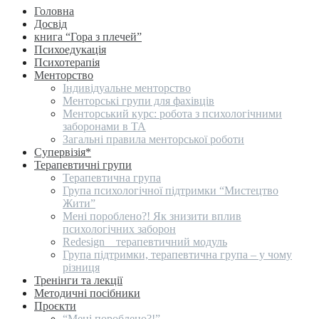
Головна
Досвід
книга “Гора з плечей”
Психоедукація
Психотерапія
Менторство
Індивідуальне менторство
Менторські групи для фахівців
Менторський курс: робота з психологічними
заборонами в ТА
Загальні правила менторської роботи
Супервізія*
Терапевтичні групи
Терапевтична група
Група психологічної підтримки “Мистецтво
Жити”
Мені пороблено?! Як знизити вплив
психологічних заборон
Redesign _ терапевтичний модуль
Група підтримки, терапевтична група – у чому
різниця
Тренінги та лекції
Методичні посібники
Проєкти
“Мені пороблено?!”