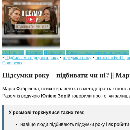
ЗМІ (відео)
Інтерв'ю
Публікації
Формула екологічної поведінки
•
Підбиваємо підсумки року
•
підсумки року
•
психологічні ігр
Comments
Підсумки року – підбивати чи ні? || Ма
Марія Фабрічева, психотерапевтка в методі транзактного ан
Разом із ведучою
Юлією Зорій
говорили про те, чи залиша
У розмові торкнулися таких тем:
навіщо люди підбивають підсумки року і як робити