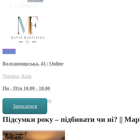
Співпраця
Меню
Володимирська, 43 / Online
Україна, Київ
Пн - Птн 10.00 - 18.00
за попереднім записом
Записатися
Підсумки року – підбивати чи ні? || Ма