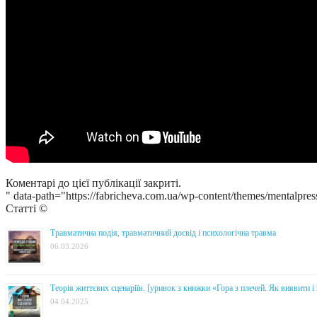
Коментарі до цієї публікації закриті.
" data-path="https://fabricheva.com.ua/wp-content/themes/mentalpres
Статті ©
Травматична подія, травматичний досвід і психологічна травма
06.03.2026
Теорія життєвих сценаріїв. [уривок з книжки «Гора з плечей. Як виявити 
04.04.2025