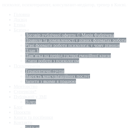
психолог, психотерапевт, консультант-медіатор, тренер в Києві
Головна
Досвід
Етика
Безпека
Договір публічної оферти © Марія Фабрічева
Правила та домовленості у різних форматах роботи
Різні формати роботи психолога: у чому різниця
План Б
Пам’ятка на період гострої емоційної кризи
Етапи роботи з психологом
Психотерапія
Терапевтичні групи
Вартість консультаційних послуг
Запити з якими я працюю
Менторство
Супервізія*
Публікації у ЗМІ
Відео
Блог
Проєкти
Книги та посібники
Контакти
linktr.ee