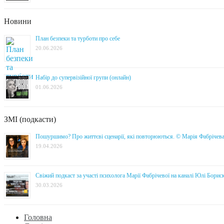
Новини
План безпеки та турботи про себе
20.06.2026
Набір до супервізійної групи (онлайн)
01.06.2026
ЗМІ (подкасти)
Пошуршимо? Про життєві сценарії, які повторюються. © Марія Фабрічев
19.04.2026
Свіжий подкаст за участі психолога Марії Фабрічевої на каналі Юлі Борис
30.03.2026
Головна