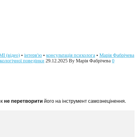
МІ (відео)
•
інтерв'ю
•
консультація психолога
•
Марія Фабрічева
кологічної поведінки
29.12.2025
By Марія Фабрічева
0
як
не перетворити
його на інструмент самознецінення.