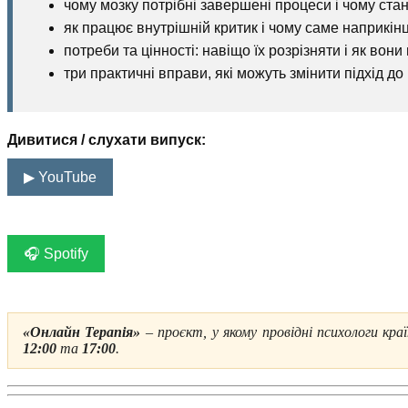
чому мозку потрібні завершені процеси і чому ста
як працює внутрішній критик і чому саме наприкінц
потреби та цінності: навіщо їх розрізняти і як во
три практичні вправи, які можуть змінити підхід до 
Дивитися / слухати випуск:
▶ YouTube
_____________
🎧 Spotify
_____________
«Онлайн Терапія»
– проєкт, у якому провідні психологи кра
12:00
та
17:00
.