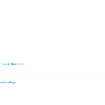
а з Танею Пилипччук
ко #Жовтікеди