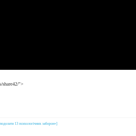
s/share42/">
і подолати 13 психологічних заборон»]