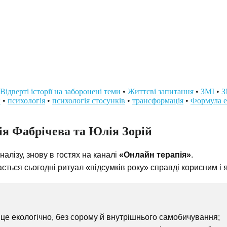
Відверті історії на заборонені теми
•
Життєві запитання
•
ЗМІ
•
З
и
•
психологія
•
психологія стосунків
•
трансформація
•
Формула е
рія Фабрічева та Юлія Зорій
алізу, знову в гостях на каналі
«Онлайн терапія»
.
ється сьогодні ритуал «підсумків року» справді корисним і 
 це екологічно, без сорому й внутрішнього самобичування;