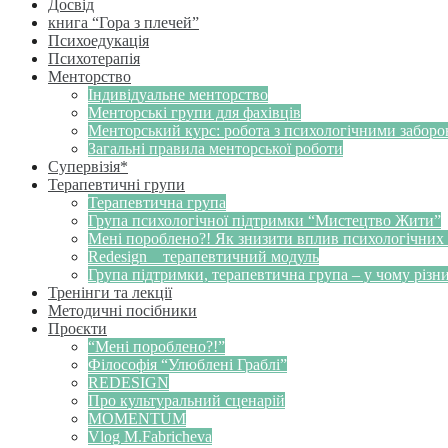
Досвід
книга “Гора з плечей”
Психоедукація
Психотерапія
Менторство
Індивідуальне менторство
Менторські групи для фахівців
Менторський курс: робота з психологічними забор
Загальні правила менторської роботи
Супервізія*
Терапевтичні групи
Терапевтична група
Група психологічної підтримки “Мистецтво Жити”
Мені пороблено?! Як знизити вплив психологічних
Redesign _ терапевтичний модуль
Група підтримки, терапевтична група – у чому різн
Тренінги та лекції
Методичні посібники
Проєкти
“Мені пороблено?!”
Філософія “Улюблені Граблі”
REDESIGN
Про культуральний сценарій
MOMENTUM
Vlog M.Fabricheva