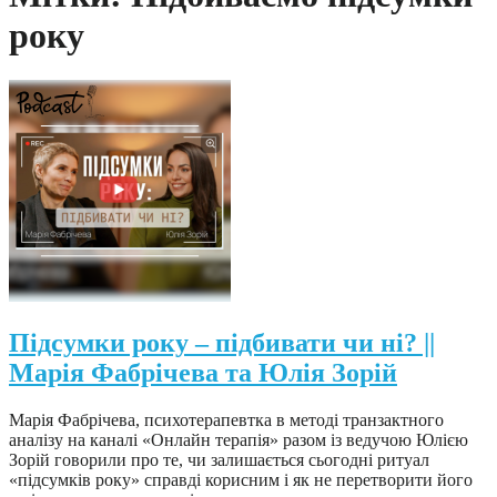
року
Підсумки року – підбивати чи ні? ||
Марія Фабрічева та Юлія Зорій
Марія Фабрічева, психотерапевтка в методі транзактного
аналізу на каналі «Онлайн терапія» разом із ведучою Юлією
Зорій говорили про те, чи залишається сьогодні ритуал
«підсумків року» справді корисним і як не перетворити його