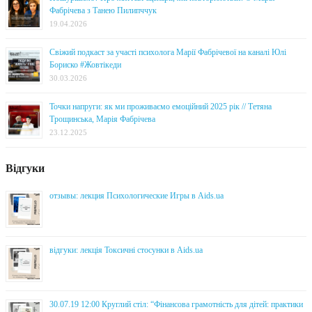
Фабрічева з Танею Пилипччук
19.04.2026
Свіжий подкаст за участі психолога Марії Фабрічевої на каналі Юлі
Бориско #Жовтікеди
30.03.2026
Точки напруги: як ми проживаємо емоційний 2025 рік // Тетяна
Трощинська, Марія Фабрічева
23.12.2025
Відгуки
отзывы: лекция Психологические Игры в Aids.ua
відгуки: лекція Токсичні стосунки в Aids.ua
30.07.19 12:00 Круглий стіл: “Фінансова грамотність для дітей: практики