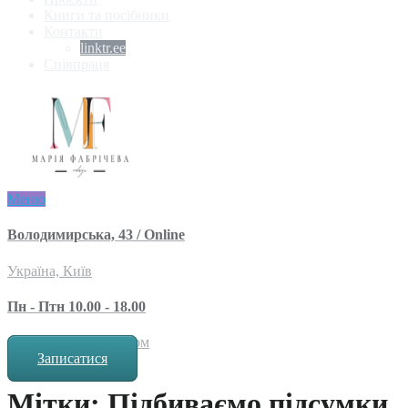
Книги та посібники
Контакти
linktr.ee
Співпраця
Меню
Володимирська, 43 / Online
Україна, Київ
Пн - Птн 10.00 - 18.00
за попереднім записом
Записатися
Мітки: Підбиваємо підсумки