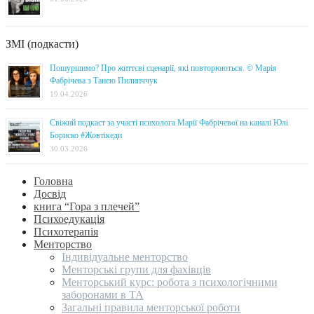
ЗМІ (подкасти)
Пошуршимо? Про життєві сценарії, які повторюються. © Марія
Фабрічева з Танею Пилипччук
19.04.2026
Свіжий подкаст за участі психолога Марії Фабрічевої на каналі Юлі
Бориско #Жовтікеди
30.03.2026
Головна
Досвід
книга “Гора з плечей”
Психоедукація
Психотерапія
Менторство
Індивідуальне менторство
Менторські групи для фахівців
Менторський курс: робота з психологічними
заборонами в ТА
Загальні правила менторської роботи