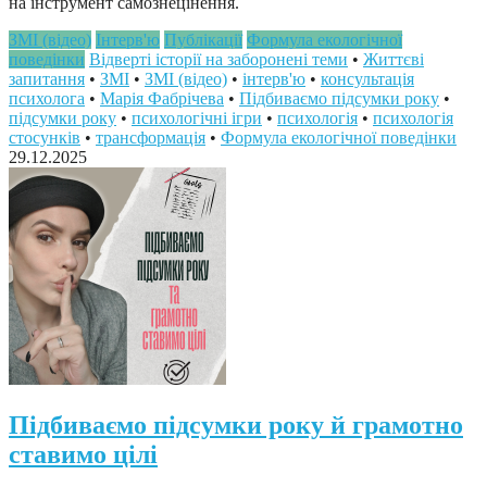
на інструмент самознецінення.
ЗМІ (відео)
Інтерв'ю
Публікації
Формула екологічної
поведінки
Відверті історії на заборонені теми
•
Життєві
запитання
•
ЗМІ
•
ЗМІ (відео)
•
інтерв'ю
•
консультація
психолога
•
Марія Фабрічева
•
Підбиваємо підсумки року
•
підсумки року
•
психологічні ігри
•
психологія
•
психологія
стосунків
•
трансформація
•
Формула екологічної поведінки
29.12.2025
Підбиваємо підсумки року й грамотно
ставимо цілі