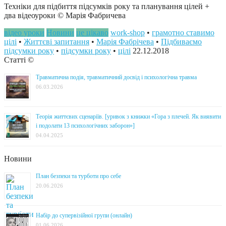
Техніки для підбиття підсумків року та планування цілей +
два відеоуроки © Марія Фабричева
відео уроки
Новини
це цікаво
work-shop
•
грамотно ставимо
цілі
•
Життєві запитання
•
Марія Фабрічева
•
Підбиваємо
підсумки року
•
підсумки року
•
цілі
22.12.2018
Статті ©
Травматична подія, травматичний досвід і психологічна травма
06.03.2026
Теорія життєвих сценаріїв. [уривок з книжки «Гора з плечей. Як виявити
і подолати 13 психологічних заборон»]
04.04.2025
Новини
План безпеки та турботи про себе
20.06.2026
Набір до супервізійної групи (онлайн)
01.06.2026