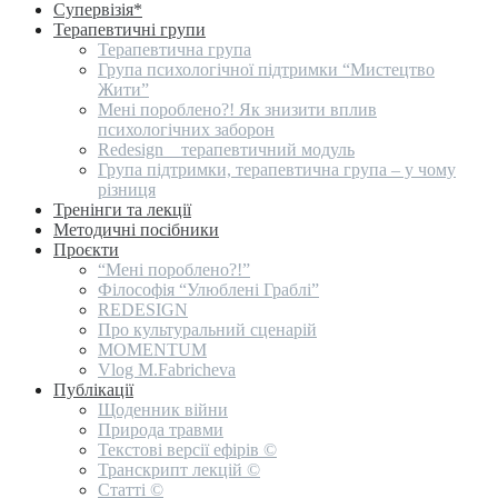
Супервізія*
Терапевтичні групи
Терапевтична група
Група психологічної підтримки “Мистецтво
Жити”
Мені пороблено?! Як знизити вплив
психологічних заборон
Redesign _ терапевтичний модуль
Група підтримки, терапевтична група – у чому
різниця
Тренінги та лекції
Методичні посібники
Проєкти
“Мені пороблено?!”
Філософія “Улюблені Граблі”
REDESIGN
Про культуральний сценарій
MOMENTUM
Vlog M.Fabricheva
Публікації
Щоденник війни
Природа травми
Текстові версії ефірів ©
Транскрипт лекцій ©
Статті ©