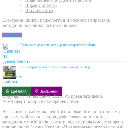
План безпеки та турботи про себе
Вправи та тести
Що почитати?
Електронні книги, психологічний блокнот з вправами,
методичні посібники та багато іншого
У магазин
Правила та домовленості у різних форматах роботи
Різні формати роботи психолога: у чому різниця
🤖 ЦеНеОК
💬 Змі(ц)нюй
Copyright © MFabricheva, 2026. Усі права захищено.
™ «Відверті історії на заборонені теми»
Весь контент сайту, включно зі статтями, інтерв’ю, описами
програм, майстер-класів, модулів, електронних книг,
методичних посібників, фото- та відеоматеріалами, захищено
відповідно до Закону України «Про авторське право і суміжні