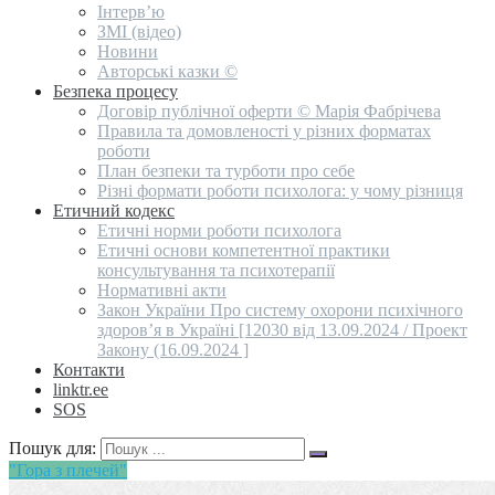
Інтерв’ю
ЗМІ (відео)
Новини
Авторські казки ©
Безпека процесу
Договір публічної оферти © Марія Фабрічева
Правила та домовленості у різних форматах
роботи
План безпеки та турботи про себе
Різні формати роботи психолога: у чому різниця
Етичний кодекс
Етичні норми роботи психолога
Етичні основи компетентної практики
консультування та психотерапії
Нормативні акти
Закон України Про систему охорони психічного
здоров’я в Україні [12030 від 13.09.2024 / Проект
Закону (16.09.2024 ]
Контакти
linktr.ee
SOS
Пошук для:
"Гора з плечей"