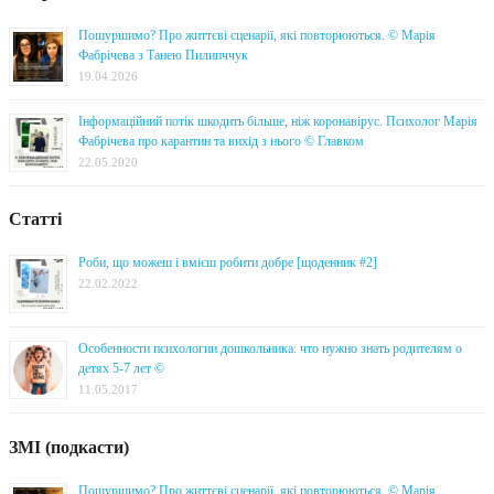
Пошуршимо? Про життєві сценарії, які повторюються. © Марія
Фабрічева з Танею Пилипччук
19.04.2026
Інформаційний потік шкодить більше, ніж коронавірус. Психолог Марія
Фабрічева про карантин та вихід з нього © Главком
22.05.2020
Статті
Роби, що можеш і вмієш робити добре [щоденник #2]
22.02.2022
Особенности психологии дошкольника: что нужно знать родителям о
детях 5-7 лет ©
11.05.2017
ЗМІ (подкасти)
Пошуршимо? Про життєві сценарії, які повторюються. © Марія