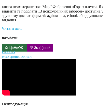
книга психотерапевтки Марії Фабрічевої «Гора з плечей. Як
виявити та подолати 13 психологічних заборон» доступна у
зручному для вас форматі: аудіокнига, e-book або друковане
видання.
Читати далі
чат-боти
🤖 ЦеНеОК
💬 Змі(ц)нюй
E-books
електронні книги
Психоедукація