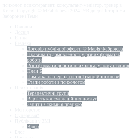
психолог, психотерапевт, консультант-медіатор, тренер в
Києві. Copyright © MFabricheva.2024 ™Відверті Історії На
Заборонені Теми
Головна
Досвід
Етика
Безпека
Договір публічної оферти © Марія Фабрічева
Правила та домовленості у різних форматах
роботи
Різні формати роботи психолога: у чому різниця
План Б
Пам’ятка на період гострої емоційної кризи
Етапи роботи з психологом
Психотерапія
Терапевтичні групи
Вартість консультаційних послуг
Запити з якими я працюю
Менторство
Супервізія*
Публікації у ЗМІ
Відео
Блог
Проєкти