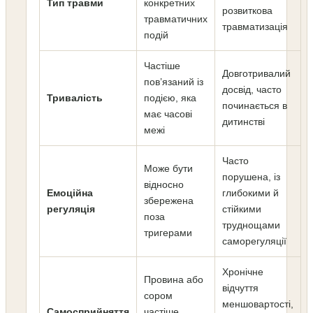
Тип травми
конкретних
розвиткова
травматичних
травматизація
подій
Частіше
Довготривалий
пов’язаний із
досвід, часто
Тривалість
подією, яка
починається в
має часові
дитинстві
межі
Часто
Може бути
порушена, із
відносно
Емоційна
глибокими й
збережена
регуляція
стійкими
поза
труднощами
тригерами
саморегуляції
Хронічне
Провина або
відчуття
сором
меншовартості,
Самосприйняття
частіше