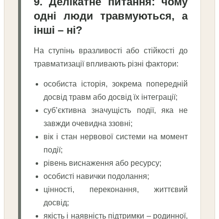
9. Делікатне питання: чому
одні люди травмуються, а
інші – ні?
На ступінь вразливості або стійкості до
травматизації впливають різні фактори:
особиста історія, зокрема попередній
досвід травм або досвід їх інтеграції;
суб’єктивна значущість події, яка не
завжди очевидна ззовні;
вік і стан нервової системи на момент
події;
рівень виснаження або ресурсу;
особисті навички подолання;
цінності, переконання, життєвий
досвід;
якість і наявність підтримки – родинної,