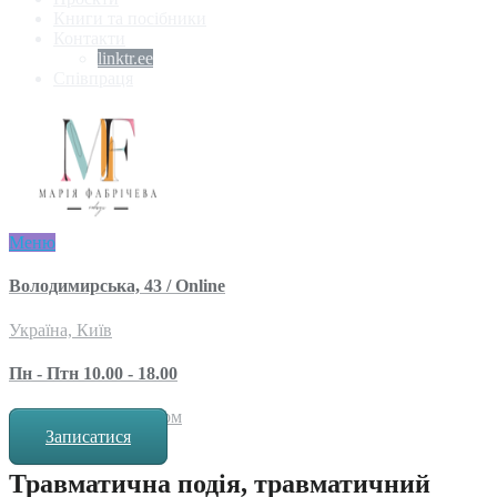
Книги та посібники
Контакти
linktr.ee
Співпраця
Меню
Володимирська, 43 / Online
Україна, Київ
Пн - Птн 10.00 - 18.00
за попереднім записом
Записатися
Травматична подія, травматичний