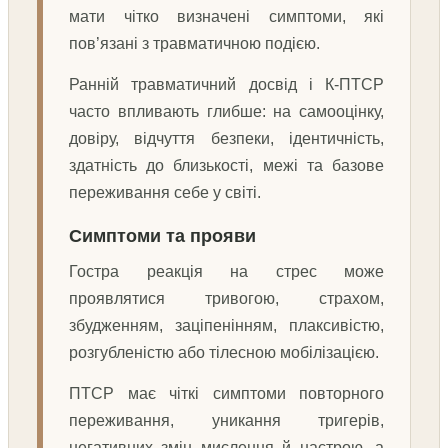
мати чітко визначені симптоми, які
пов’язані з травматичною подією.
Ранній травматичний досвід і К-ПТСР
часто впливають глибше: на самооцінку,
довіру, відчуття безпеки, ідентичність,
здатність до близькості, межі та базове
переживання себе у світі.
Симптоми та прояви
Гостра реакція на стрес може
проявлятися тривогою, страхом,
збудженням, заціпенінням, плаксивістю,
розгубленістю або тілесною мобілізацією.
ПТСР має чіткі симптоми повторного
переживання, уникання тригерів,
негативних змін мислення й настрою, а