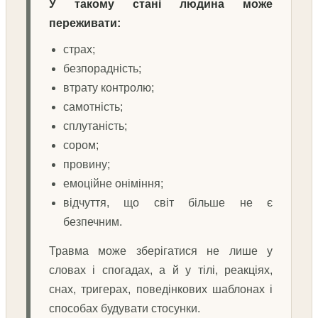
У такому стані людина може
переживати:
страх;
безпорадність;
втрату контролю;
самотність;
сплутаність;
сором;
провину;
емоційне оніміння;
відчуття, що світ більше не є
безпечним.
Травма може зберігатися не лише у
словах і спогадах, а й у тілі, реакціях,
снах, тригерах, поведінкових шаблонах і
способах будувати стосунки.