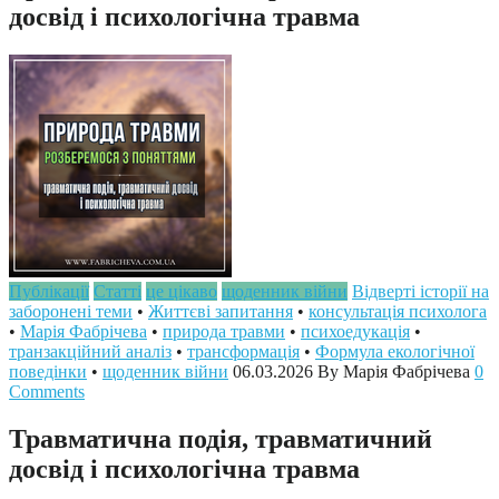
досвід і психологічна травма
Публікації
Статті
це цікаво
щоденник війни
Відверті історії на
заборонені теми
•
Життєві запитання
•
консультація психолога
•
Марія Фабрічева
•
природа травми
•
психоедукація
•
транзакційний аналіз
•
трансформація
•
Формула екологічної
поведінки
•
щоденник війни
06.03.2026
By Марія Фабрічева
0
Comments
Травматична подія, травматичний
досвід і психологічна травма