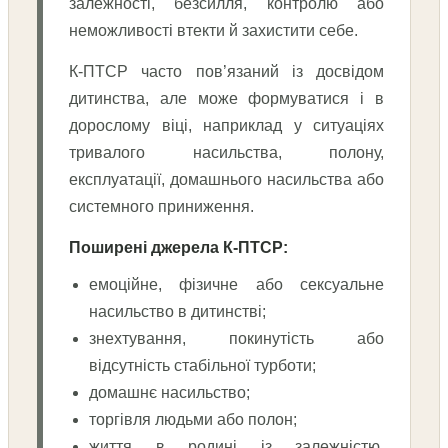
залежності, безсилля, контролю або
неможливості втекти й захистити себе.
К-ПТСР часто пов’язаний із досвідом
дитинства, але може формуватися і в
дорослому віці, наприклад у ситуаціях
тривалого насильства, полону,
експлуатації, домашнього насильства або
системного приниження.
Поширені джерела К-ПТСР:
емоційне, фізичне або сексуальне
насильство в дитинстві;
знехтування, покинутість або
відсутність стабільної турботи;
домашнє насильство;
торгівля людьми або полон;
життя в родині із залежністю,