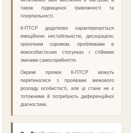
також підвищеної тривожності та
гіперпильності.
К-ПТСР додатково характеризується
емоційною нестабільністю, дисоціацією,
хронічним соромом, проблемами в
міжособистісних стосунках і стійкими
змінами самосприйняття.
Окремі прояви К-ПТСР можуть
перетинатися з проявами межового
розладу особистості, але ці стани не є
тотожними й потребують диференційної
діагностики.