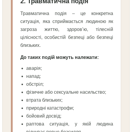
2. Травматична подія
Травматична подія – це конкретна
ситуація, яка сприймається людиною як
загроза життю, здоров’ю, тілесній
цілісності, особистій безпеці або безпеці
близьких.
До таких подій можуть належати:
аварія;
напад;
обстріл;
фізичне або сексуальне насильство;
втрата близьких;
природні катастрофи;
бойовий досвід;
раптова ситуація, у якій людина
відчуває повне безсилля.