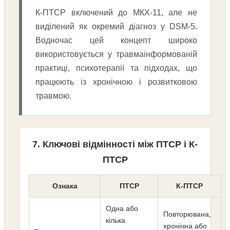
К-ПТСР включений до МКХ-11, але не
виділений як окремий діагноз у DSM-5.
Водночас цей концепт широко
використовується у травмаінформованій
практиці, психотерапії та підходах, що
працюють із хронічною і розвитковою
травмою.
7. Ключові відмінності між ПТСР і К-
ПТСР
Ознака
ПТСР
К-ПТСР
Одна або
Повторювана,
кілька
хронічна або