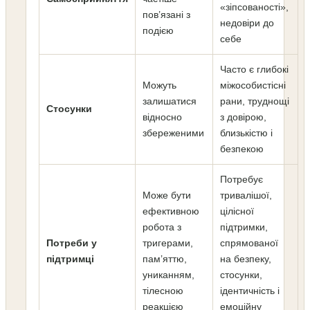
«зіпсованості»,
пов’язані з
недовіри до
подією
себе
Часто є глибокі
Можуть
міжособистісні
залишатися
рани, труднощі
Стосунки
відносно
з довірою,
збереженими
близькістю і
безпекою
Потребує
Може бути
тривалішої,
ефективною
цілісної
робота з
підтримки,
Потреби у
тригерами,
спрямованої
підтримці
пам’яттю,
на безпеку,
униканням,
стосунки,
тілесною
ідентичність і
реакцією
емоційну