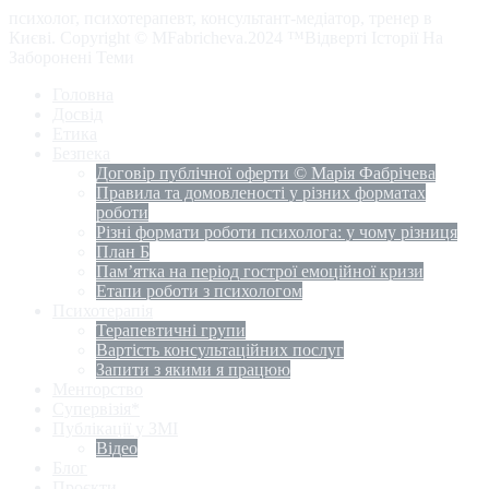
психолог, психотерапевт, консультант-медіатор, тренер в
Києві. Copyright © MFabricheva.2024 ™Відверті Історії На
Заборонені Теми
Головна
Досвід
Етика
Безпека
Договір публічної оферти © Марія Фабрічева
Правила та домовленості у різних форматах
роботи
Різні формати роботи психолога: у чому різниця
План Б
Пам’ятка на період гострої емоційної кризи
Етапи роботи з психологом
Психотерапія
Терапевтичні групи
Вартість консультаційних послуг
Запити з якими я працюю
Менторство
Супервізія*
Публікації у ЗМІ
Відео
Блог
Проєкти