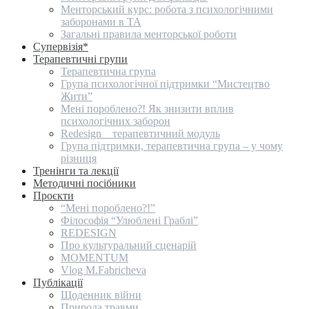
Менторський курс: робота з психологічними
заборонами в ТА
Загальні правила менторської роботи
Супервізія*
Терапевтичні групи
Терапевтична група
Група психологічної підтримки “Мистецтво
Жити”
Мені пороблено?! Як знизити вплив
психологічних заборон
Redesign _ терапевтичний модуль
Група підтримки, терапевтична група – у чому
різниця
Тренінги та лекції
Методичні посібники
Проєкти
“Мені пороблено?!”
Філософія “Улюблені Граблі”
REDESIGN
Про культуральний сценарій
MOMENTUM
Vlog M.Fabricheva
Публікації
Щоденник війни
Природа травми