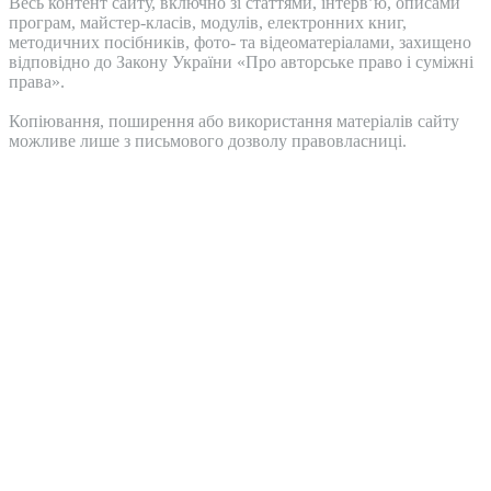
Весь контент сайту, включно зі статтями, інтерв’ю, описами
програм, майстер-класів, модулів, електронних книг,
методичних посібників, фото- та відеоматеріалами, захищено
відповідно до Закону України «Про авторське право і суміжні
права».
Копіювання, поширення або використання матеріалів сайту
можливе лише з письмового дозволу правовласниці.