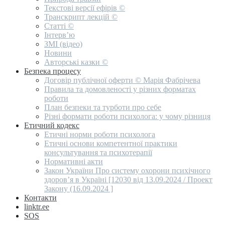
Текстові версії ефірів ©
Транскрипт лекцій ©
Статті ©
Інтерв’ю
ЗМІ (відео)
Новини
Авторські казки ©
Безпека процесу
Договір публічної оферти © Марія Фабрічева
Правила та домовленості у різних форматах
роботи
План безпеки та турботи про себе
Різні формати роботи психолога: у чому різниця
Етичний кодекс
Етичні норми роботи психолога
Етичні основи компетентної практики
консультування та психотерапії
Нормативні акти
Закон України Про систему охорони психічного
здоров’я в Україні [12030 від 13.09.2024 / Проект
Закону (16.09.2024 ]
Контакти
linktr.ee
SOS