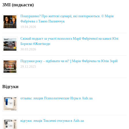
ЗМІ (подкасти)
Пошуршимо? Про життєві сценарії, які повторюються. © Марія
Фабрічева з Танею Пилипччук
19.04.2026
Свіжий подкаст за участі психолога Марії Фабрічевої на каналі Юлі
Бориско #Жовтікеди
30.03.2026
Підсумки року – підбивати чи ні? || Марія Фабрічева та Юлія Зорій
29.12.2025
Відгуки
отзывы: лекция Психологические Игры в Aids.ua
відгуки: лекція Токсичні стосунки в Aids.ua