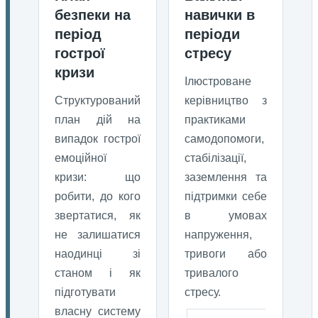
безпеки на
навички в
період
періоди
гострої
стресу
кризи
Ілюстроване
Структурований
керівництво з
план дій на
практиками
випадок гострої
самодопомоги,
емоційної
стабілізації,
кризи: що
заземлення та
робити, до кого
підтримки себе
звертатися, як
в умовах
не залишатися
напруження,
наодинці зі
тривоги або
станом і як
тривалого
підготувати
стресу.
власну систему