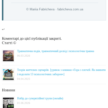
© Mariia Fabricheva · fabricheva.com.ua
“`
Коментарі до цієї публікації закриті.
Статті ©
Травматична подія, травматичний досвід і психологічна травма
06.03.2026
Теорія життєвих сценаріїв. [уривок з книжки «Гора з плечей. Як виявити
і подолати 13 психологічних заборон»]
04.04.2025
Новини
Набір до супервізійної групи (онлайн)
01.06.2026