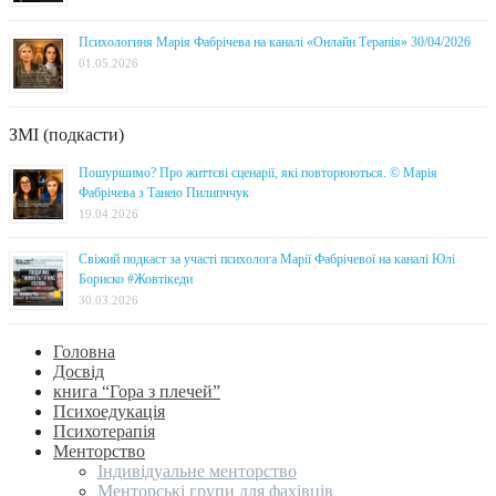
Психологиня Марія Фабрічева на каналі «Онлайн Терапія» 30/04/2026
01.05.2026
ЗМІ (подкасти)
Пошуршимо? Про життєві сценарії, які повторюються. © Марія
Фабрічева з Танею Пилипччук
19.04.2026
Свіжий подкаст за участі психолога Марії Фабрічевої на каналі Юлі
Бориско #Жовтікеди
30.03.2026
Головна
Досвід
книга “Гора з плечей”
Психоедукація
Психотерапія
Менторство
Індивідуальне менторство
Менторські групи для фахівців