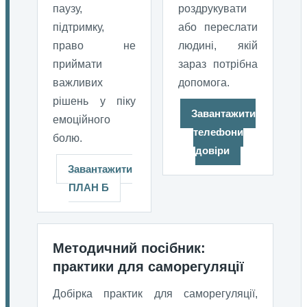
паузу,
роздрукувати
підтримку,
або переслати
право не
людині, якій
приймати
зараз потрібна
важливих
допомога.
рішень у піку
Завантажити
емоційного
телефони
болю.
довіри
Завантажити
ПЛАН Б
Методичний посібник:
практики для саморегуляції
Добірка практик для саморегуляції,