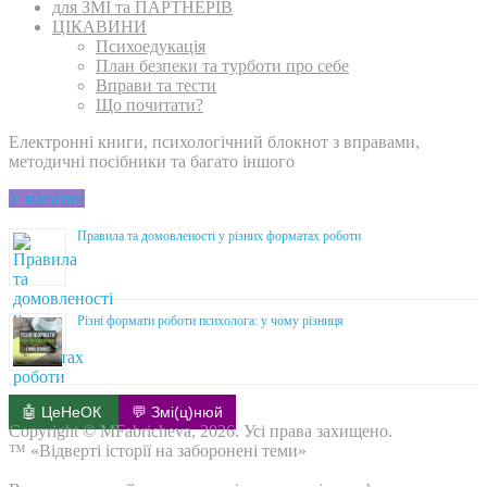
для ЗМІ та ПАРТНЕРІВ
ЦІКАВИНИ
Психоедукація
План безпеки та турботи про себе
Вправи та тести
Що почитати?
Електронні книги, психологічний блокнот з вправами,
методичні посібники та багато іншого
У магазин
Правила та домовленості у різних форматах роботи
Різні формати роботи психолога: у чому різниця
🤖 ЦеНеОК
💬 Змі(ц)нюй
Copyright © MFabricheva, 2026. Усі права захищено.
™ «Відверті історії на заборонені теми»