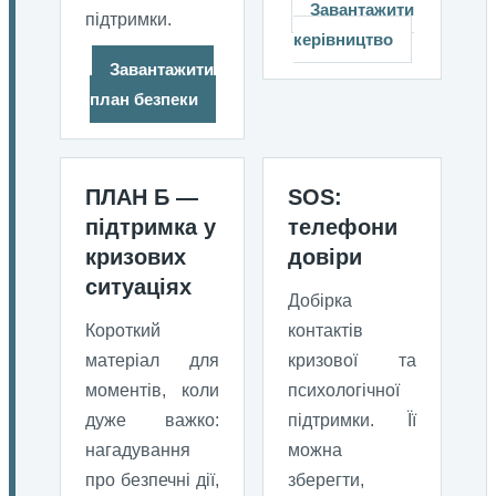
Завантажити
підтримки.
керівництво
Завантажити
план безпеки
ПЛАН Б —
SOS:
підтримка у
телефони
кризових
довіри
ситуаціях
Добірка
Короткий
контактів
матеріал для
кризової та
моментів, коли
психологічної
дуже важко:
підтримки. Її
нагадування
можна
про безпечні дії,
зберегти,