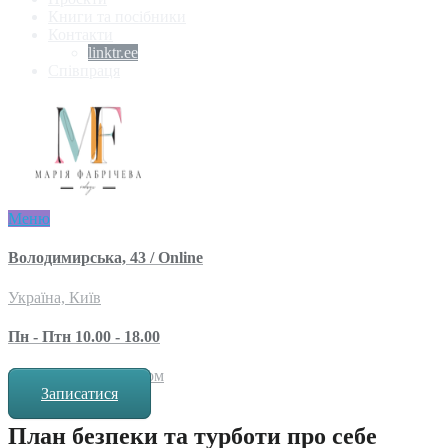
Книги та посібники
Контакти
linktr.ee
Співпраця
Меню
Володимирська, 43 / Online
Україна, Київ
Пн - Птн 10.00 - 18.00
за попереднім записом
Записатися
План безпеки та турботи про себе