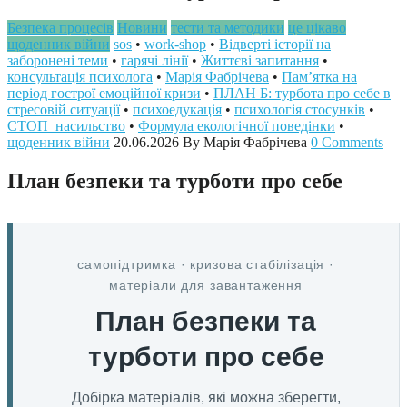
Безпека процесів
Новини
тести та методики
це цікаво
щоденник війни
sos
•
work-shop
•
Відверті історії на
заборонені теми
•
гарячі лінії
•
Життєві запитання
•
консультація психолога
•
Марія Фабрічева
•
Пам’ятка на
період гострої емоційної кризи
•
ПЛАН Б: турбота про себе в
стресовій ситуації
•
психоедукація
•
психологія стосунків
•
СТОП_насильство
•
Формула екологічної поведінки
•
щоденник війни
20.06.2026
By Марія Фабрічева
0 Comments
План безпеки та турботи про себе
самопідтримка · кризова стабілізація ·
матеріали для завантаження
План безпеки та
турботи про себе
Добірка матеріалів, які можна зберегти,