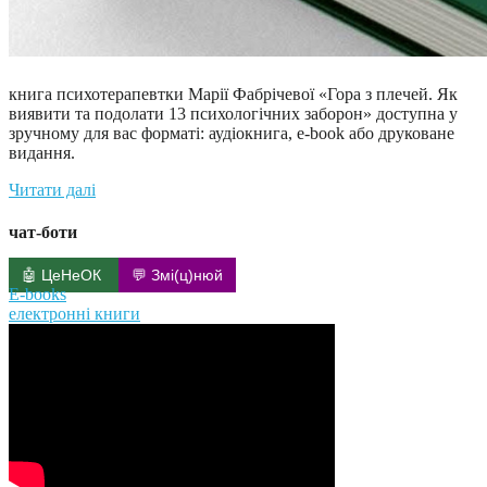
книга психотерапевтки Марії Фабрічевої «Гора з плечей. Як
виявити та подолати 13 психологічних заборон» доступна у
зручному для вас форматі: аудіокнига, e-book або друковане
видання.
Читати далі
чат-боти
🤖 ЦеНеОК
💬 Змі(ц)нюй
E-books
електронні книги