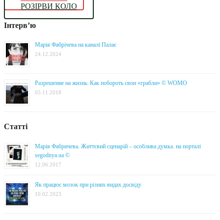
РОЗІРВИ КОЛО
Інтерв’ю
Марія Фабрічева на каналі Палає
24.12.2024
Разрешение на жизнь: Как побороть свои «грабли» © WOMO
05.11.2018
Статті
Марія Фабричева. Життєвий сценарій – особлива думка. на порталі
segodnya.ua ©
12.06.2017
Як працює мозок при різних видах досвіду
10.02.2023