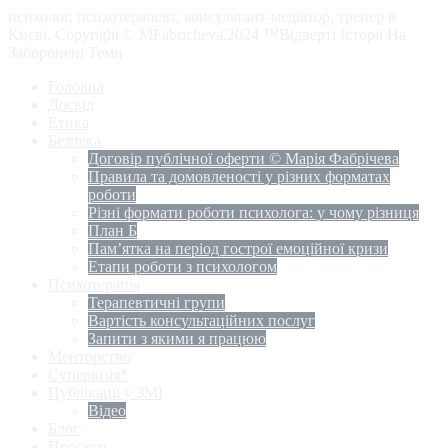
психолог, психотерапевт, консультант-медіатор, тренер в
Києві. Copyright © MFabricheva.2024 ™Відверті Історії На
Заборонені Теми
Головна
Досвід
Етика
Безпека
Договір публічної оферти © Марія Фабрічева
Правила та домовленості у різних форматах
роботи
Різні формати роботи психолога: у чому різниця
План Б
Пам’ятка на період гострої емоційної кризи
Етапи роботи з психологом
Психотерапія
Терапевтичні групи
Вартість консультаційних послуг
Запити з якими я працюю
Менторство
Супервізія*
Публікації у ЗМІ
Відео
Блог
Проєкти