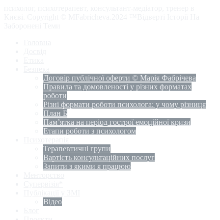
психолог, психотерапевт, консультант-медіатор, тренер в
Києві. Copyright © MFabricheva.2024 ™Відверті Історії На
Заборонені Теми
Головна
Досвід
Етика
Безпека
Договір публічної оферти © Марія Фабрічева
Правила та домовленості у різних форматах
роботи
Різні формати роботи психолога: у чому різниця
План Б
Пам’ятка на період гострої емоційної кризи
Етапи роботи з психологом
Психотерапія
Терапевтичні групи
Вартість консультаційних послуг
Запити з якими я працюю
Менторство
Супервізія*
Публікації у ЗМІ
Відео
Блог
Проєкти