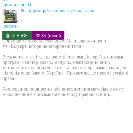
Різні формати роботи психолога: у чому різниця
🤖 ЦеНеОК
💬 Змі(ц)нюй
Copyright © MFabricheva, 2026. Усі права захищено.
™ «Відверті історії на заборонені теми»
Весь контент сайту, включно зі статтями, інтерв’ю, описами
програм, майстер-класів, модулів, електронних книг,
методичних посібників, фото- та відеоматеріалами, захищено
відповідно до Закону України «Про авторське право і суміжні
права».
Копіювання, поширення або використання матеріалів сайту
можливе лише з письмового дозволу правовласниці.