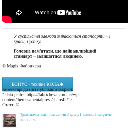
У суспільстві завжди змінюються стандарти – і
краси, і успіху.
Головне пам'ятати, що найважливіший
стандарт – залишатися людиною.
© Марія Фабричева
БОНУС - техніка КОЛАЖ
Коментарі до цієї публікації закриті.
" data-path="https://fabricheva.com.ua/wp-
content/themes/mentalpress/share42/">
Статті ©
Травматична подія, травматичний досвід і психологічна травма
06.03.2026