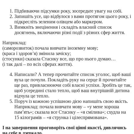
Підбиваючи підсумки року, зосередьте увагу на собі.
Запишіть усе, що відбулося з вами протягом цього року, і
підкресліть зеленим олівцем або маркером.
Вимкніть знецінення і складіть власний список
досягнень, включаючи різні події з різних сфер життя.
Наприклад:
(саморозвиток) почала вивчати іноземну мову;
(краса і здоров’я) змінила зачіску;
(стосунки) сказала Стасику все, що про нього думаю…
(і так далі – по всіх сферах життя).
Написали? А тепер прочитайте список уголос, щоб ваші
вуха це почули. Покладіть руку на серце й прочитайте
ще раз, привласнюючи собі власні успіхи. Зробіть це так,
щоб усередині стало тепло, щоб ваш внутрішній дитина
відчула це тепло.
Поруч із кожною успішною дією напишіть свою якість.
Наприклад: почала вивчати мову – «у мене хороша
пам’ять»; сказала все Стасику – «я смілива»; схудла на
15 кілограмів – «я струнка і цілеспрямована».
І на завершення проговоріть свої цінні якості, дивлячись
на себе в дзеркало.