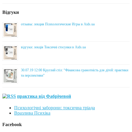
Відгуки
отзывы: лекция Психологические Игры в Aids.ua
відгуки: лекція Токсичні стосунки в Aids.ua
30.07.19 12:00 Круглий стіл: “Фінансова грамотність для дітей: практики
та перспективи”
практика від Фабрічевой
Психологічні заборони: токсична тріада
Вразлива Психіка
Facebook