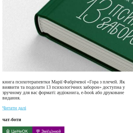
книга психотерапевтки Марії Фабрічевої «Гора з плечей. Як
виявити та подолати 13 психологічних заборон» доступна у
зручному для вас форматі: аудіокнига, e-book або друковане
видання.
Читати далі
чат-боти
🤖 ЦеНеОК
💬 Змі(ц)нюй