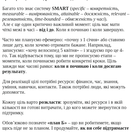
Багато хто знає систему
SMART
(
specific – конкретність,
measurable – вимірюваність, attainable – досяжність, relevant –
релевантність, time-bounded – обмеженість у часі
).
Але є ще один критично важливий момент: ціль має мати
чіткі межі в часі –
від і до
. Коли я починаю і коли завершую.
Часто ми плануємо ефемерно: «почну з 1 січня» або ставимо
лише дату, коли хочемо отримати бажане. Наприклад,
записуємо: «хочу велосипед 5 квітня» – і згадуємо про це 4-
го. Так відбувається тому, що ми не прописуємо етапи –
моменти, коли починаємо робити конкретні кроки. Ціль
завжди має часові рамки:
коли я починаю і коли досягаю
результату
.
Для реалізації цілі потрібні ресурси: фінанси, час, знання,
уміння, навички, контакти. Також потрібні люди, які можуть
допомогти.
Кожну ціль варто
розкласти
: зрозуміти, які ресурси і в якій
кількості ви готові витрачати, і до кого можете звернутися по
підтримку.
Обов’язково позначте
«план Б»
– що ви робитимете, якщо
щось піде не за планом. І продумайте,
як ви себе підтримаєте