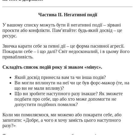
Частина II. Негативні події
У вашому списку можуть бути й негативні події – зірвані
проєкти або конфлікти. Пам’ятайте: будь-який досвід – це
ресурс.
Звичка карати себе за певні дії – це форма пасивної агресії.
Покарали себе – і що далі? Світ недосконалий, і в цьому його
привабливість.
Складіть список подій року зі знаком «мінус».
Який досвід принесла вам та чи інша подія?
Ви могли вплинути на неї чи це був форс-мажор (те, на
що ви не мали впливу)?
Що ви зробите наступного разу інакше? Як зможете
подбати про себе, що або хто може допомогти не
допустити подібних помилок?
Коли ми помиляємося, ми можемо або покарати себе, або
запитати: «Добре, а чого я хочу замість цього наступного
разу?»