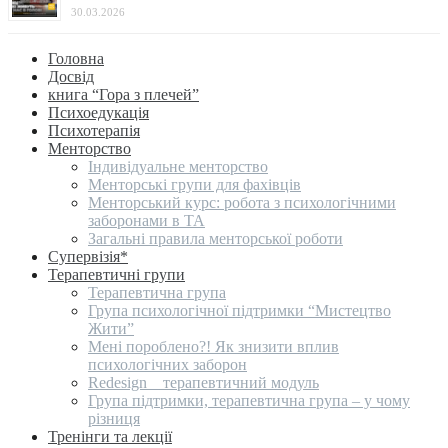
30.03.2026
Головна
Досвід
книга “Гора з плечей”
Психоедукація
Психотерапія
Менторство
Індивідуальне менторство
Менторські групи для фахівців
Менторський курс: робота з психологічними
заборонами в ТА
Загальні правила менторської роботи
Супервізія*
Терапевтичні групи
Терапевтична група
Група психологічної підтримки “Мистецтво
Жити”
Мені пороблено?! Як знизити вплив
психологічних заборон
Redesign _ терапевтичний модуль
Група підтримки, терапевтична група – у чому
різниця
Тренінги та лекції