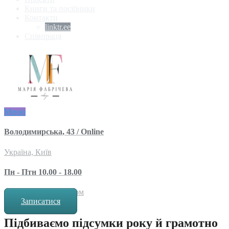
Книги та посібники
Контакти
linktr.ee
Співпраця
Меню
Володимирська, 43 / Online
Україна, Київ
Пн - Птн 10.00 - 18.00
за попереднім записом
Записатися
Підбиваємо підсумки року й грамотно