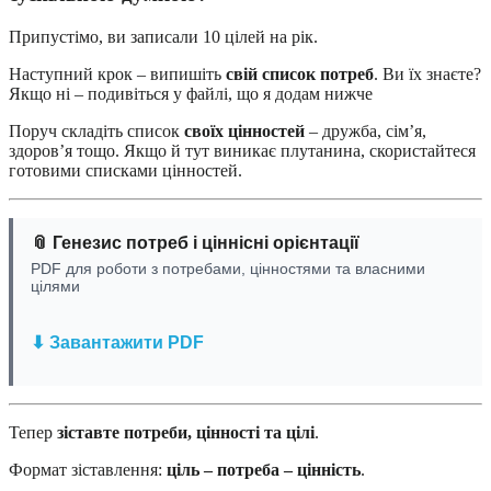
Припустімо, ви записали 10 цілей на рік.
Наступний крок – випишіть
свій список потреб
. Ви їх знаєте?
Якщо ні – подивіться у файлі, що я додам нижче
Поруч складіть список
своїх цінностей
– дружба, сім’я,
здоров’я тощо. Якщо й тут виникає плутанина, скористайтеся
готовими списками цінностей.
📎 Генезис потреб і ціннісні орієнтації
PDF для роботи з потребами, цінностями та власними
цілями
⬇ Завантажити PDF
Тепер
зіставте потреби, цінності та цілі
.
Формат зіставлення:
ціль – потреба – цінність
.