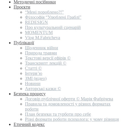
Методичні посібники
Проєкти
“Мені пороблено?!”
Філософія “Улюблені Граблі”
REDESIGN
Про культуральний сценарій
MOMENTUM
Vlog M.Fabricheva
Публікації
Щоденник війни
Природа травми
Текстові версії ефірів ©
Транскрипт лекцій ©
Статті ©
Інтерв’ю
ЗМІ (відео)
Новини
Авторські казки ©
Безпека процесу
Договір публічної оферти © Марія Фабрічева
Правила та домовленості у різних форматах
роботи
План безпеки та турботи про себе
Різні формати роботи психолога: у чому різниця
Етичний кодекс