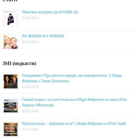
Мамочки-эксперты для KAMIK (4)
27.02.2014
ПО ЖИЗНИ НА РАВНЫХ
08.10.2014
ЗМІ (подкасти)
Пошуршимо? Про життєві сценарії, які повторюються. © Марія
Фабрічева з Танею Пилипччук
19.04.2026
Свіжий подкаст за участі психолога Марії Фабрічевої на каналі Юлі
Бориско #Жовтікеди
30.03.2026
Підсумки року – підбивати чи ні? || Марія Фабрічева та Юлія Зорій
29.12.2025