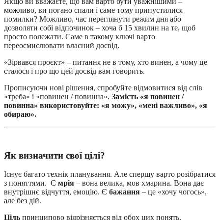
Якщо ви вважаєте, що вам варто бути уважнішими –
можливо, ви погано спали і саме тому припустилися
помилки? Можливо, час переглянути режим дня або
дозволяти собі відпочинок – хоча б 15 хвилин на те, щоб
просто полежати. Саме в такому ключі варто
переосмислювати власний досвід.
«Зірвався проєкт» – питання не в тому, хто винен, а чому це
сталося і про що цей досвід вам говорить.
Прописуючи нові рішення, спробуйте відмовитися від слів
«треба» і «повинен / повинна».
Замість «я повинен /
повинна» використовуйте: «я можу», «мені важливо», «я
обираю».
Як визначити свої цілі?
Існує багато технік планування. Але спершу варто розібратися
з поняттями. Є
мрія
– вона велика, мов хмарина. Вона дає
внутрішнє відчуття, емоцію. Є
бажання
– це «хочу чогось»,
але без дій.
Ціль
принципово відрізняється від обох цих понять.