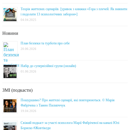
Теорія життєвих сценаріїв. [уривок з книжки «Гора з плечей. Як виявити
і подолати 13 психологічних заборон»]
04.04.2025
Новини
План безпеки та турботи про себе
20.06.2026
Набір до супервізійної групи (онлайн)
01.06.2026
ЗМІ (подкасти)
Пошуршимо? Про життєві сценарії, які повторюються. © Марія
Фабрічева з Танею Пилипччук
19.04.2026
Свіжий подкаст за участі психолога Марії Фабрічевої на каналі Юлі
Бориско #Жовтікеди