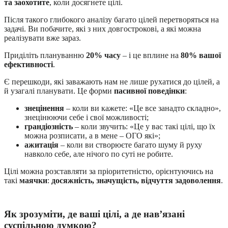
та заохотите
, коли досягнете цілі.
Після такого глибокого аналізу багато цілей перетворяться на
задачі. Ви побачите, які з них довгострокові, а які можна
реалізувати вже зараз.
Приділіть плануванню
20% часу
– і це вплине на
80% вашої
ефективності
.
Є перешкоди, які заважають нам не лише рухатися до цілей, а
й узагалі планувати. Це форми
пасивної поведінки
:
знецінення
– коли ви кажете: «Це все занадто складно»,
знецінюючи себе і свої можливості;
грандіозність
– коли звучить: «Це у вас такі цілі, що їх
можна розписати, а в мене – ОГО які»;
ажитація
– коли ви створюєте багато шуму й руху
навколо себе, але нічого по суті не робите.
Цілі можна розставляти за пріоритетністю, орієнтуючись на
такі
маячки
:
досяжність, значущість, відчуття задоволення
.
Як зрозуміти, де ваші цілі, а де нав’язані
суспільною думкою?