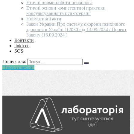
Етичні норми роботи психолога
Етичні основи компетентної практики
консультування та психотерапії
Нормативні акти
Закон України Про систему охорони психічного
здоров’я в Україні [12030 від 13.09.2024 / Проект
Закону (16.09.2024 ]
Контакти
linktr.ee
SOS
Пошук для:
"Гора з плечей"