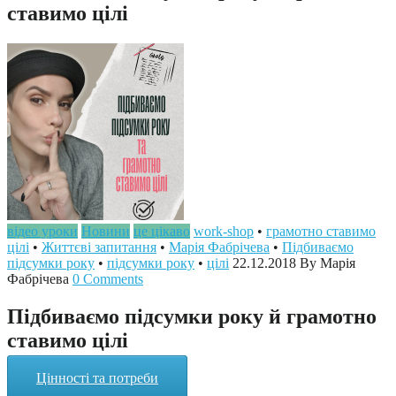
ставимо цілі
відео уроки
Новини
це цікаво
work-shop
•
грамотно ставимо
цілі
•
Життєві запитання
•
Марія Фабрічева
•
Підбиваємо
підсумки року
•
підсумки року
•
цілі
22.12.2018
By Марія
Фабрічева
0 Comments
Підбиваємо підсумки року й грамотно
ставимо цілі
Цінності та потреби