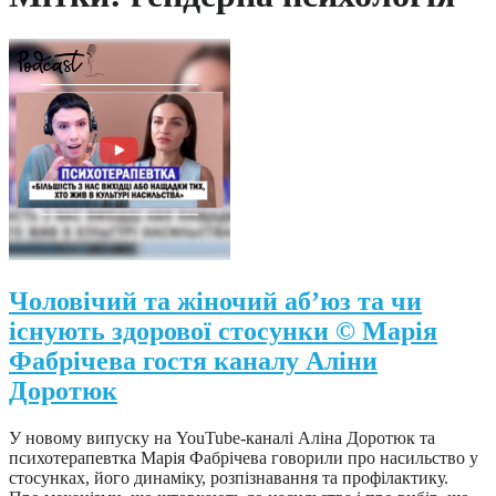
Чоловічий та жіночий абʼюз та чи
існують здорової стосунки © Марія
Фабрічева гостя каналу Аліни
Доротюк
У новому випуску на YouTube-каналі Аліна Доротюк та
психотерапевтка Марія Фабрічева говорили про насильство у
стосунках, його динаміку, розпізнавання та профілактику.