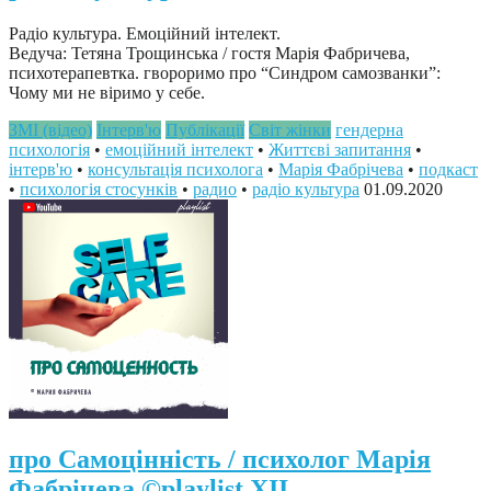
Радіо культура. Емоційний інтелект.
Ведуча: Тетяна Трощинська / гостя Марія Фабричева,
психотерапевтка. гвороримо про “Синдром самозванки”:
Чому ми не віримо у себе.
ЗМІ (відео)
Інтерв'ю
Публікації
Світ жінки
гендерна
психологія
•
емоційний інтелект
•
Життєві запитання
•
інтерв'ю
•
консультація психолога
•
Марія Фабрічева
•
подкаст
•
психологія стосунків
•
радио
•
радіо культура
01.09.2020
про Самоцінність / психолог Марія
Фабрічева ©playlist XII