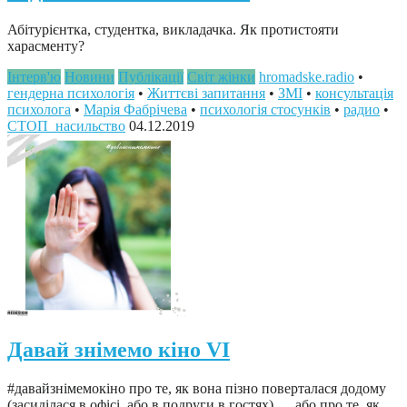
Абітурієнтка, студентка, викладачка. Як протистояти
харасменту?
Інтерв'ю
Новини
Публікації
Світ жінки
hromadske.radio
•
гендерна психологія
•
Життєві запитання
•
ЗМІ
•
консультація
психолога
•
Марія Фабрічева
•
психологія стосунків
•
радио
•
СТОП_насильство
04.12.2019
Давай знімемо кіно VI
#давайзнімемокіно про те, як вона пізно поверталася додому
(засиділася в офісі, або в подруги в гостях) … або про те, як