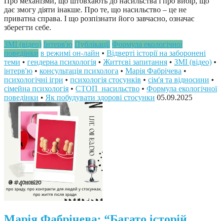
Про механізми, що штовхають до насильства і про вибір, що
дає змогу діяти інакше. Про те, що насильство – це не
приватна справа. І що розпізнати його завчасно, означає
зберегти себе.
ЗМІ (відео)
Інтерв'ю
Публікації
Формула екологічної
поведінки
в режимі он-лайн
•
Відверті історії на заборонені
теми
•
гендерна психологія
•
Життєві запитання
•
ЗМІ (відео)
•
інтерв'ю
•
консультація психолога
•
Марія Фабрічева
•
психологічні ігри
•
психологія стосунків
•
сім'я та відносини
•
сімейна психологія
•
СТОП_насильство
•
Формула екологічної
поведінки
•
Як побудувати здорові стосунки
05.09.2025
Марія Фабрічева: “Багато історій