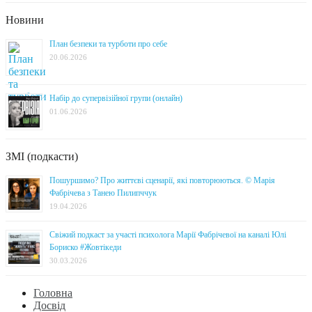
Новини
План безпеки та турботи про себе
20.06.2026
Набір до супервізійної групи (онлайн)
01.06.2026
ЗМІ (подкасти)
Пошуршимо? Про життєві сценарії, які повторюються. © Марія
Фабрічева з Танею Пилипччук
19.04.2026
Свіжий подкаст за участі психолога Марії Фабрічевої на каналі Юлі
Бориско #Жовтікеди
30.03.2026
Головна
Досвід