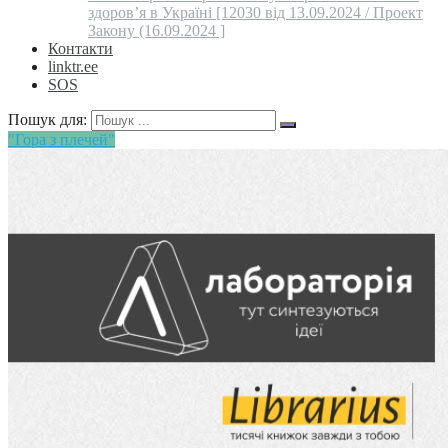
здоров’я в Україні [12030 від 13.09.2024 / Проект
Закону (16.09.2024 ]
Контакти
linktr.ee
SOS
Пошук для:
"Гора з плечей"