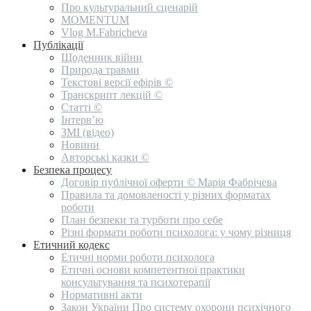
Про культуральний сценарій
MOMENTUM
Vlog M.Fabricheva
Публікації
Щоденник війни
Природа травми
Текстові версії ефірів ©
Транскрипт лекцій ©
Статті ©
Інтерв’ю
ЗМІ (відео)
Новини
Авторські казки ©
Безпека процесу
Договір публічної оферти © Марія Фабрічева
Правила та домовленості у різних форматах
роботи
План безпеки та турботи про себе
Різні формати роботи психолога: у чому різниця
Етичний кодекс
Етичні норми роботи психолога
Етичні основи компетентної практики
консультування та психотерапії
Нормативні акти
Закон України Про систему охорони психічного