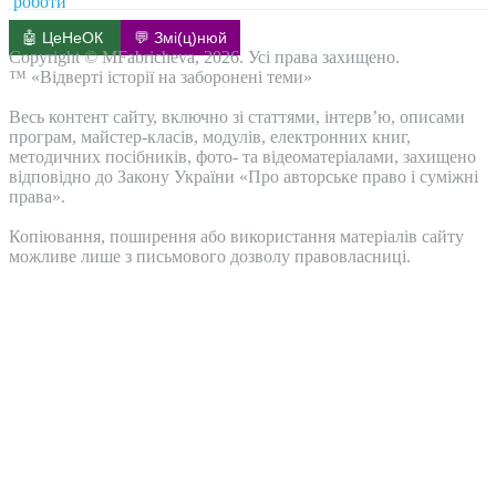
🤖 ЦеНеОК
💬 Змі(ц)нюй
Copyright © MFabricheva, 2026. Усі права захищено.
™ «Відверті історії на заборонені теми»
Весь контент сайту, включно зі статтями, інтерв’ю, описами
програм, майстер-класів, модулів, електронних книг,
методичних посібників, фото- та відеоматеріалами, захищено
відповідно до Закону України «Про авторське право і суміжні
права».
Копіювання, поширення або використання матеріалів сайту
можливе лише з письмового дозволу правовласниці.