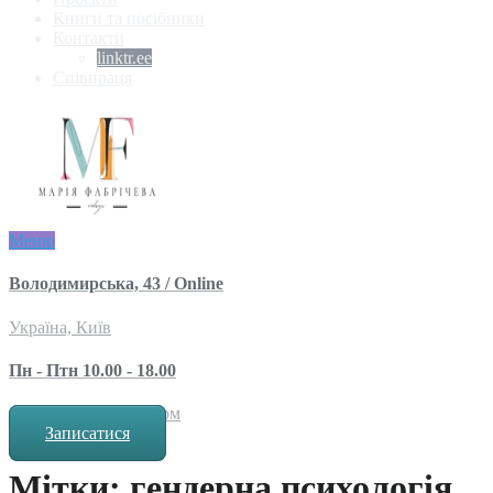
Книги та посібники
Контакти
linktr.ee
Співпраця
Меню
Володимирська, 43 / Online
Україна, Київ
Пн - Птн 10.00 - 18.00
за попереднім записом
Записатися
Мітки: гендерна психологія