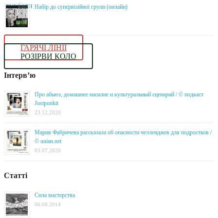
Набір до супервізійної групи (онлайн)
ГАРЯЧІ ЛІНІЇ
РОЗІРВИ КОЛО
Інтерв’ю
Про абьюз, домашнее насилие и культуральный сценарий / © подкаст
Justpunkit
23.12.2020
Мария Фабричева рассказала об опасности челленджев для подростков /
© unian.net
03.07.2020
Статті
Сила мастерства
06.08.2014