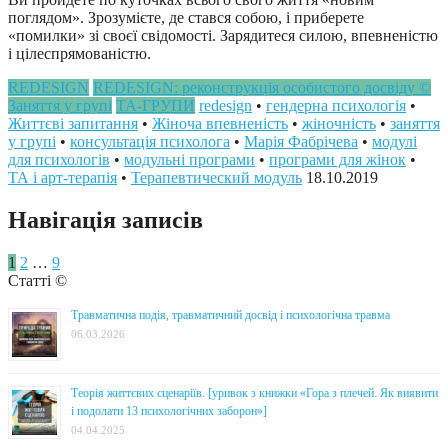
поглядом». Зрозумієте, де стався собою, і приберете
«помилки» зі своєї свідомості. Зарядитеся силою, впевненістю
і цілеспрямованістю.
REDESIGN
REDESIGN: реконструкція особистого досвіду ©
Заняття у групі
ТА-ГРУПИ
redesign
•
гендерна психологія
•
Життєві запитання
•
Жіноча впевненість
•
жіночність
•
заняття
у групі
•
консультація психолога
•
Марія Фабрічева
•
модулі
для психологів
•
модульні програми
•
програми для жінок
•
ТА і арт-терапія
•
Терапевтический модуль
18.10.2019
Навігація записів
1
2
…
9
Статті ©
Травматична подія, травматичний досвід і психологічна травма
06.03.2026
Теорія життєвих сценаріїв. [уривок з книжки «Гора з плечей. Як виявити
і подолати 13 психологічних заборон»]
04.04.2025