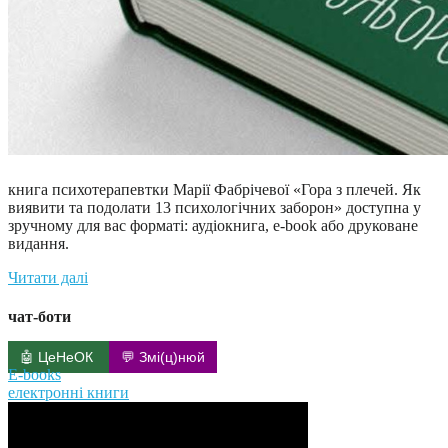
книга психотерапевтки Марії Фабрічевої «Гора з плечей. Як
виявити та подолати 13 психологічних заборон» доступна у
зручному для вас форматі: аудіокнига, e-book або друковане
видання.
Читати далі
чат-боти
🤖 ЦеНеОК
💬 Змі(ц)нюй
E-books
електронні книги