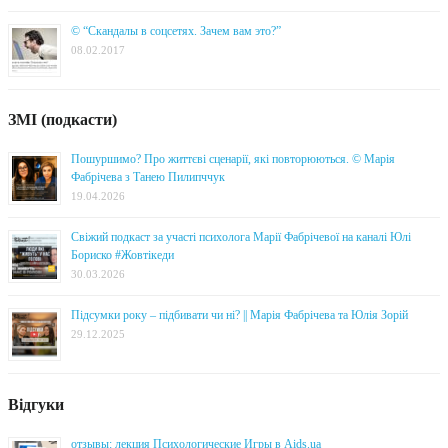
© “Скандалы в соцсетях. Зачем вам это?”
08.02.2017
ЗМІ (подкасти)
Пошуршимо? Про життєві сценарії, які повторюються. © Марія
Фабрічева з Танею Пилипччук
19.04.2026
Свіжий подкаст за участі психолога Марії Фабрічевої на каналі Юлі
Бориско #Жовтікеди
30.03.2026
Підсумки року – підбивати чи ні? || Марія Фабрічева та Юлія Зорій
29.12.2025
Відгуки
отзывы: лекция Психологические Игры в Aids.ua