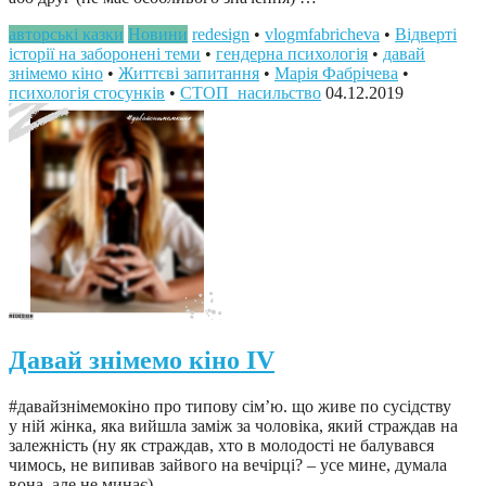
авторські казки
Новини
redesign
•
vlogmfabricheva
•
Відверті
історії на заборонені теми
•
гендерна психологія
•
давай
знімемо кіно
•
Життєві запитання
•
Марія Фабрічева
•
психологія стосунків
•
СТОП_насильство
04.12.2019
Давай знімемо кіно IV
#давайзнімемокіно про типову сім’ю. що живе по сусідству
у ній жінка, яка вийшла заміж за чоловіка, який страждав на
залежність (ну як страждав, хто в молодості не балувався
чимось, не випивав зайвого на вечірці? – усе мине, думала
вона, але не минає)…