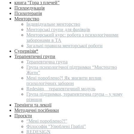
книга “Гора з плечей”
Психоедукація
Психотерапія
Менторство
Індивідуальне менторство
Менторські групи для фахівців
Менторський курс: робота з психологічними
заборонами в ТА
Загальні правила менторської роботи
Супервізія*
Терапевтичні групи
Терапевтична група
Група психологічної підтримки “Мистецтво
Жити”
Мені пороблено?! Як знизити вплив
психологічних заборон
Redesign _ терапевтичний модуль
Група підтримки, терапевтична група – у чому
різниця
Тренінги та лекції
Методичні посібники
Проєкти
“Мені пороблено?!”
Філософія “Улюблені Граблі”
REDESIGN