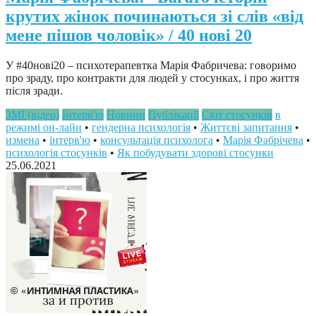
крутих жінок починаються зі слів «від
мене пішов чоловік» / 40 нові 20
У #40нові20 – психотерапевтка Марія Фабричева: говоримо
про зраду, про контракти для людей у стосунках, і про життя
після зради.
ЗМІ (відео)
Інтерв'ю
Новини
Публікації
Світ стосунків
в
режимі он-лайн
•
гендерна психологія
•
Життєві запитання
•
измена
•
інтерв'ю
•
консультація психолога
•
Марія Фабрічева
•
психологія стосунків
•
Як побудувати здорові стосунки
25.06.2021