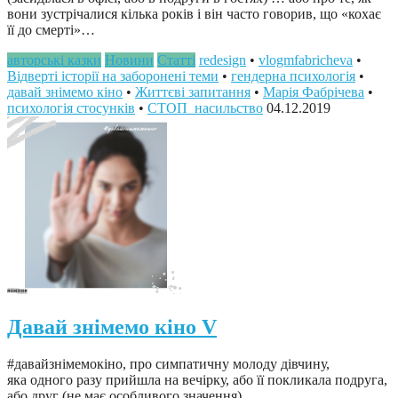
вони зустрічалися кілька років і він часто говорив, що «кохає
її до смерті»…
авторські казки
Новини
Статті
redesign
•
vlogmfabricheva
•
Відверті історії на заборонені теми
•
гендерна психологія
•
давай знімемо кіно
•
Життєві запитання
•
Марія Фабрічева
•
психологія стосунків
•
СТОП_насильство
04.12.2019
Давай знімемо кіно V
#давайзнімемокіно, про симпатичну молоду дівчину,
яка одного разу прийшла на вечірку, або її покликала подруга,
або друг (не має особливого значення) …