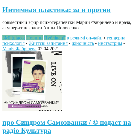
Интимная пластика: за и против
совместный эфир психотерапевтки Марии Фабричево и врача,
акушер-гинеколога Анны Полосенко
ЗМІ (відео)
Новини
Публікації
в режимі он-лайн
•
гендерна
психологія
•
Життєві запитання
•
жіночність
•
инстастрим
•
Марія Фабрічева
02.04.2021
про Синдром Самозванки / © подаст на
радіо Культура