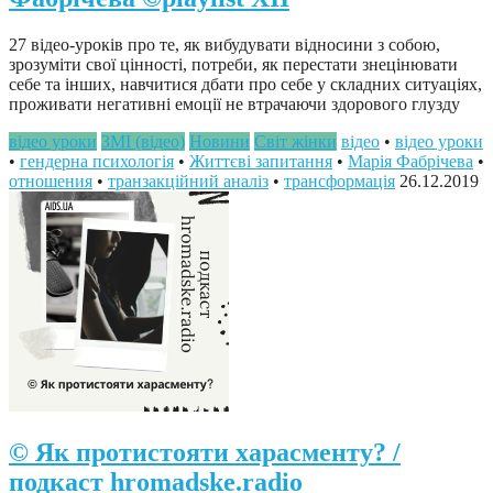
27 відео-уроків про те, як вибудувати відносини з собою,
зрозуміти свої цінності, потреби, як перестати знецінювати
себе та інших, навчитися дбати про себе у складних ситуаціях,
проживати негативні емоції не втрачаючи здорового глузду
відео уроки
ЗМІ (відео)
Новини
Світ жінки
відео
•
відео уроки
•
гендерна психологія
•
Життєві запитання
•
Марія Фабрічева
•
отношения
•
транзакційний аналіз
•
трансформація
26.12.2019
© Як протистояти харасменту? /
подкаст hromadske.radio