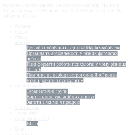
психолог, психотерапевт, консультант-медіатор, тренер в
Києві. Copyright © MFabricheva.2024 ™Відверті Історії На
Заборонені Теми
Головна
Досвід
Етика
Безпека
Договір публічної оферти © Марія Фабрічева
Правила та домовленості у різних форматах
роботи
Різні формати роботи психолога: у чому різниця
План Б
Пам’ятка на період гострої емоційної кризи
Етапи роботи з психологом
Психотерапія
Терапевтичні групи
Вартість консультаційних послуг
Запити з якими я працюю
Менторство
Супервізія*
Публікації у ЗМІ
Відео
Блог
Проєкти