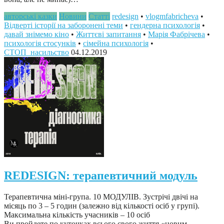
авторські казки
Новини
Статті
redesign
•
vlogmfabricheva
•
Відверті історії на заборонені теми
•
гендерна психологія
•
давай знімемо кіно
•
Життєві запитання
•
Марія Фабрічева
•
психологія стосунків
•
сімейна психологія
•
СТОП_насильство
04.12.2019
REDESIGN: терапевтичний модуль
Терапевтична міні-група. 10 МОДУЛІВ. Зустрічі двічі на
місяць по 3 – 5 годин (залежно від кількості осіб у групі).
Максимальна кількість учасників – 10 осіб
Ви пройдете по куточках всього свого життя «новим