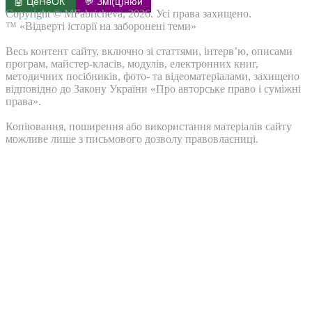
🤖 ЦеНеОК
💬 Змі(ц)нюй
Copyright © MFabricheva, 2026. Усі права захищено.
™ «Відверті історії на заборонені теми»
Весь контент сайту, включно зі статтями, інтерв’ю, описами
програм, майстер-класів, модулів, електронних книг,
методичних посібників, фото- та відеоматеріалами, захищено
відповідно до Закону України «Про авторське право і суміжні
права».
Копіювання, поширення або використання матеріалів сайту
можливе лише з письмового дозволу правовласниці.