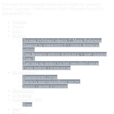
психолог, психотерапевт, консультант-медіатор, тренер в
Києві. Copyright © MFabricheva.2024 ™Відверті Історії На
Заборонені Теми
Головна
Досвід
Етика
Безпека
Договір публічної оферти © Марія Фабрічева
Правила та домовленості у різних форматах
роботи
Різні формати роботи психолога: у чому різниця
План Б
Пам’ятка на період гострої емоційної кризи
Етапи роботи з психологом
Психотерапія
Терапевтичні групи
Вартість консультаційних послуг
Запити з якими я працюю
Менторство
Супервізія*
Публікації у ЗМІ
Відео
Блог
Проєкти