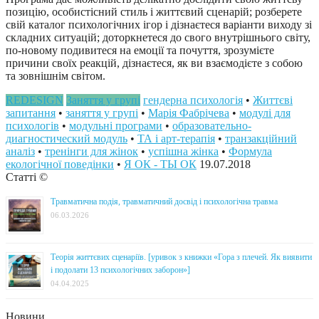
позицію, особистісний стиль і життєвий сценарій; розберете
свій каталог психологічних ігор і дізнаєтеся варіанти виходу зі
складних ситуацій; доторкнетеся до свого внутрішнього світу,
по-новому подивитеся на емоції та почуття, зрозумієте
причини своїх реакцій, дізнаєтеся, як ви взаємодієте з собою
та зовнішнім світом.
REDESIGN
Заняття у групі
гендерна психологія
•
Життєві
запитання
•
заняття у групі
•
Марія Фабрічева
•
модулі для
психологів
•
модульні програми
•
образовательно-
диагностический модуль
•
ТА і арт-терапія
•
транзакційний
аналіз
•
тренінги для жінок
•
успішна жінка
•
Формула
екологічної поведінки
•
Я ОК - ТЫ ОК
19.07.2018
Статті ©
Травматична подія, травматичний досвід і психологічна травма
06.03.2026
Теорія життєвих сценаріїв. [уривок з книжки «Гора з плечей. Як виявити
і подолати 13 психологічних заборон»]
04.04.2025
Новини