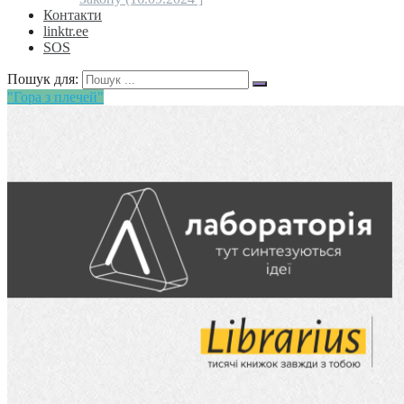
Контакти
linktr.ee
SOS
Пошук для:
"Гора з плечей"