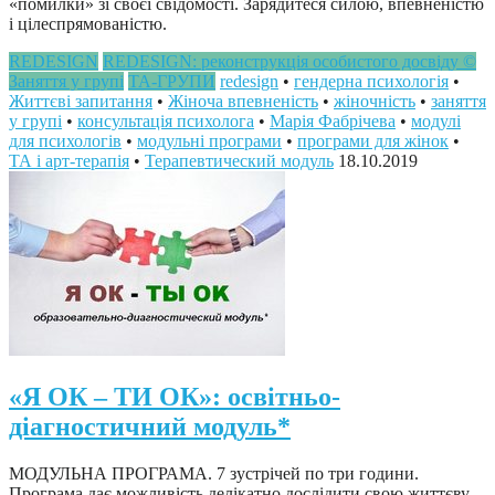
«помилки» зі своєї свідомості. Зарядитеся силою, впевненістю
і цілеспрямованістю.
REDESIGN
REDESIGN: реконструкція особистого досвіду ©
Заняття у групі
ТА-ГРУПИ
redesign
•
гендерна психологія
•
Життєві запитання
•
Жіноча впевненість
•
жіночність
•
заняття
у групі
•
консультація психолога
•
Марія Фабрічева
•
модулі
для психологів
•
модульні програми
•
програми для жінок
•
ТА і арт-терапія
•
Терапевтический модуль
18.10.2019
«Я ОК – ТИ ОК»: освітньо-
діагностичний модуль*
МОДУЛЬНА ПРОГРАМА. 7 зустрічей по три години.
Програма дає можливість делікатно дослідити свою життєву