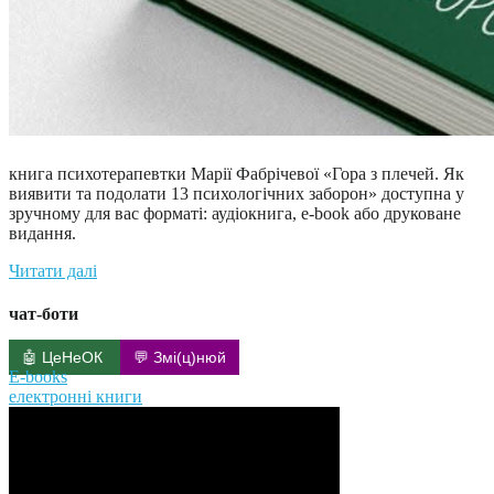
книга психотерапевтки Марії Фабрічевої «Гора з плечей. Як
виявити та подолати 13 психологічних заборон» доступна у
зручному для вас форматі: аудіокнига, e-book або друковане
видання.
Читати далі
чат-боти
🤖 ЦеНеОК
💬 Змі(ц)нюй
E-books
електронні книги