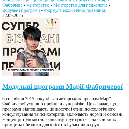
Фабрічева
•
менторство
•
Менторство для психологів
•
модульні програми
•
Формула екологічної поведінки
22.09.2025
Модульні програми Марії Фабричевої
6-го квітня 2015 року кілька авторських програм Марії
Фабричевої успішно пройшли супервізію. Це означає, що
програми відповідають цінностям і етиці психологічного
консультування та психотерапії, включають норми й основні
концепції транзактного аналізу, ґрунтуються на основних
принципах безпеки для клієнтів і учасників груп.