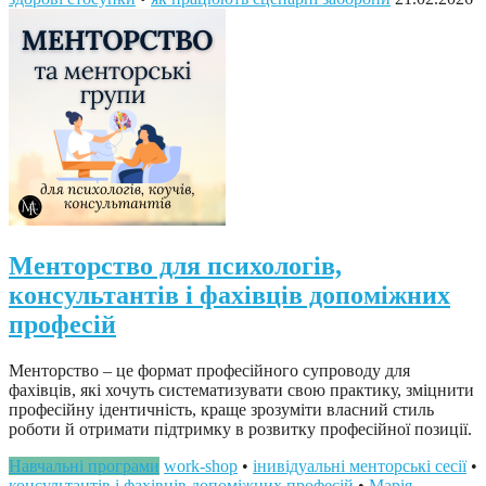
Менторство для психологів,
консультантів і фахівців допоміжних
професій
Менторство – це формат професійного супроводу для
фахівців, які хочуть систематизувати свою практику, зміцнити
професійну ідентичність, краще зрозуміти власний стиль
роботи й отримати підтримку в розвитку професійної позиції.
Навчальні програми
work-shop
•
інивідуальні менторські сесії
•
консультантів і фахівців допоміжних професій
•
Марія