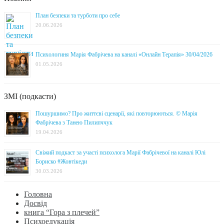
План безпеки та турботи про себе
20.06.2026
Психологиня Марія Фабрічева на каналі «Онлайн Терапія» 30/04/2026
01.05.2026
ЗМІ (подкасти)
Пошуршимо? Про життєві сценарії, які повторюються. © Марія
Фабрічева з Танею Пилипччук
19.04.2026
Свіжий подкаст за участі психолога Марії Фабрічевої на каналі Юлі
Бориско #Жовтікеди
30.03.2026
Головна
Досвід
книга “Гора з плечей”
Психоедукація