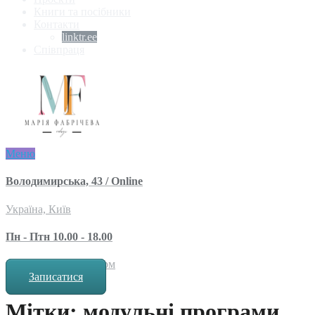
Книги та посібники
Контакти
linktr.ee
Співпраця
Меню
Володимирська, 43 / Online
Україна, Київ
Пн - Птн 10.00 - 18.00
за попереднім записом
Записатися
Мітки: модульні програми