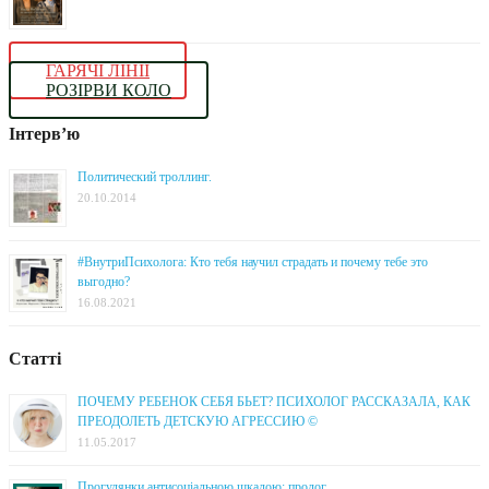
ГАРЯЧІ ЛІНІЇ
РОЗІРВИ КОЛО
Інтерв’ю
Политический троллинг.
20.10.2014
#ВнутриПсихолога: Кто тебя научил страдать и почему тебе это
выгодно?
16.08.2021
Статті
ПОЧЕМУ РЕБЕНОК СЕБЯ БЬЕТ? ПСИХОЛОГ РАССКАЗАЛА, КАК
ПРЕОДОЛЕТЬ ДЕТСКУЮ АГРЕССИЮ ©
11.05.2017
Прогулянки антисоціальною шкалою: пролог