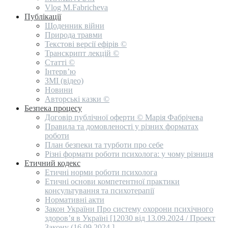
Vlog M.Fabricheva
Публікації
Щоденник війни
Природа травми
Текстові версії ефірів ©
Транскрипт лекцій ©
Статті ©
Інтерв’ю
ЗМІ (відео)
Новини
Авторські казки ©
Безпека процесу
Договір публічної оферти © Марія Фабрічева
Правила та домовленості у різних форматах
роботи
План безпеки та турботи про себе
Різні формати роботи психолога: у чому різниця
Етичний кодекс
Етичні норми роботи психолога
Етичні основи компетентної практики
консультування та психотерапії
Нормативні акти
Закон України Про систему охорони психічного
здоров’я в Україні [12030 від 13.09.2024 / Проект
Закону (16.09.2024 ]