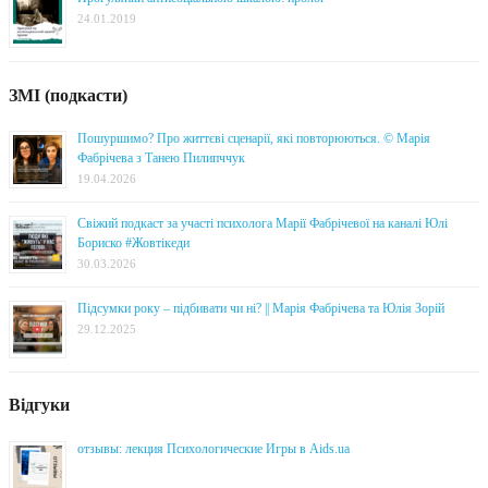
24.01.2019
ЗМІ (подкасти)
Пошуршимо? Про життєві сценарії, які повторюються. © Марія
Фабрічева з Танею Пилипччук
19.04.2026
Свіжий подкаст за участі психолога Марії Фабрічевої на каналі Юлі
Бориско #Жовтікеди
30.03.2026
Підсумки року – підбивати чи ні? || Марія Фабрічева та Юлія Зорій
29.12.2025
Відгуки
отзывы: лекция Психологические Игры в Aids.ua