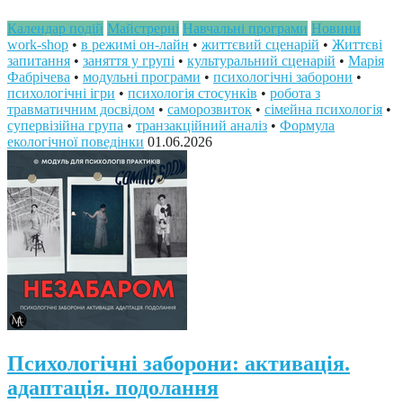
Календар подій
Майстрерні
Навчальні програми
Новини
work-shop
•
в режимі он-лайн
•
життєвий сценарій
•
Життєві
запитання
•
заняття у групі
•
культуральний сценарій
•
Марія
Фабрічева
•
модульні програми
•
психологічні заборони
•
психологічні ігри
•
психологія стосунків
•
робота з
травматичним досвідом
•
саморозвиток
•
сімейна психологія
•
супервізійна група
•
транзакційний аналіз
•
Формула
екологічної поведінки
01.06.2026
Психологічні заборони: активація.
адаптація. подолання