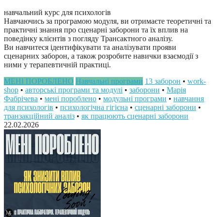
навчальний курс для психологів
Навчаючись за програмою модуля, ви отримаєте теоретичні та
практичні знання про сценарні заборони та їх вплив на
поведінку клієнтів з погляду Трансактного аналізу.
Ви навчитеся ідентифікувати та аналізувати прояви
сценарних заборон, а також розробите навички взаємодії з
ними у терапевтичній практиці.
МЕНІ ПОРОБЛЕНО
Навчальні програми
13 заборон
•
work-
shop
•
авторські програми та модулі
•
заборони
•
Марія
Фабрічева
•
мені пороблено
•
модульні програми
•
навчання
для психологів
•
психологічна гігієна
•
сценарні заборони
•
транзакційний аналіз
•
як працюють сценарні заборони
22.02.2026