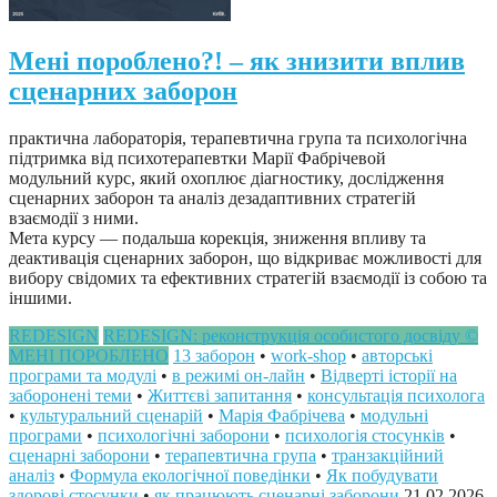
Мені пороблено?! – як знизити вплив
сценарних заборон
практична лабораторія, терапевтична група та психологічна
підтримка від психотерапевтки Марії Фабрічевой
модульний курс, який охоплює діагностику, дослідження
сценарних заборон та аналіз дезадаптивних стратегій
взаємодії з ними.
Мета курсу — подальша корекція, зниження впливу та
деактивація сценарних заборон, що відкриває можливості для
вибору свідомих та ефективних стратегій взаємодії із собою та
іншими.
REDESIGN
REDESIGN: реконструкція особистого досвіду ©
МЕНІ ПОРОБЛЕНО
13 заборон
•
work-shop
•
авторські
програми та модулі
•
в режимі он-лайн
•
Відверті історії на
заборонені теми
•
Життєві запитання
•
консультація психолога
•
культуральний сценарій
•
Марія Фабрічева
•
модульні
програми
•
психологічні заборони
•
психологія стосунків
•
сценарні заборони
•
терапевтична група
•
транзакційний
аналіз
•
Формула екологічної поведінки
•
Як побудувати
здорові стосунки
•
як працюють сценарні заборони
21.02.2026