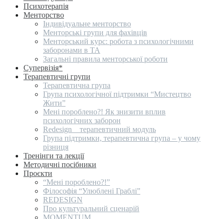
Психотерапія
Менторство
Індивідуальне менторство
Менторські групи для фахівців
Менторський курс: робота з психологічними
заборонами в ТА
Загальні правила менторської роботи
Супервізія*
Терапевтичні групи
Терапевтична група
Група психологічної підтримки “Мистецтво
Жити”
Мені пороблено?! Як знизити вплив
психологічних заборон
Redesign _ терапевтичний модуль
Група підтримки, терапевтична група – у чому
різниця
Тренінги та лекції
Методичні посібники
Проєкти
“Мені пороблено?!”
Філософія “Улюблені Граблі”
REDESIGN
Про культуральний сценарій
MOMENTUM