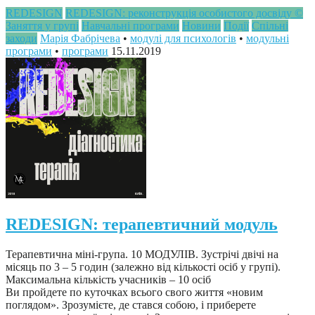
REDESIGN
REDESIGN: реконструкція особистого досвіду ©
Заняття у групі
Навчальні програми
Новини
Події
Спільні
заходи
Марія Фабрічева
•
модулі для психологів
•
модульні
програми
•
програми
15.11.2019
REDESIGN: терапевтичний модуль
Терапевтична міні-група. 10 МОДУЛІВ. Зустрічі двічі на
місяць по 3 – 5 годин (залежно від кількості осіб у групі).
Максимальна кількість учасників – 10 осіб
Ви пройдете по куточках всього свого життя «новим
поглядом». Зрозумієте, де стався собою, і приберете