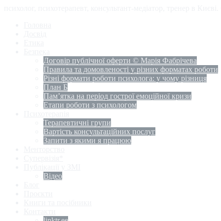
психолог, психотерапевт, консультант-медіатор, тренер в Києві
Головна
Досвід
Етика
Безпека
Договір публічної оферти © Марія Фабрічева
Правила та домовленості у різних форматах роботи
Різні формати роботи психолога: у чому різниця
План Б
Пам’ятка на період гострої емоційної кризи
Етапи роботи з психологом
Психотерапія
Терапевтичні групи
Вартість консультаційних послуг
Запити з якими я працюю
Менторство
Супервізія*
Публікації у ЗМІ
Відео
Блог
Проєкти
Книги та посібники
Контакти
linktr.ee