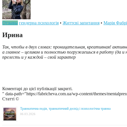
Отзывы
гендерна психологія
•
Життєві запитання
•
Марія Фабр
Ирина
Так, чтобы в двух словах: проницательная, креативная! актив
а главное – целиком и полностью погружаешься в работу (да и н
прелесть и у каждой – свой характер
Коментарі до цієї публікації закриті.
" data-path="https://fabricheva.com.ua/wp-content/themes/mentalpres
Статті ©
Травматична подія, травматичний досвід і психологічна травма
06.03.2026