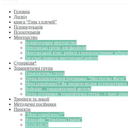
Головна
Досвід
книга “Гора з плечей”
Психоедукація
Психотерапія
Менторство
Індивідуальне менторство
Менторські групи для фахівців
Менторський курс: робота з психологічними забор
Загальні правила менторської роботи
Супервізія*
Терапевтичні групи
Терапевтична група
Група психологічної підтримки “Мистецтво Жити”
Мені пороблено?! Як знизити вплив психологічних
Redesign _ терапевтичний модуль
Група підтримки, терапевтична група – у чому різн
Тренінги та лекції
Методичні посібники
Проєкти
“Мені пороблено?!”
Філософія “Улюблені Граблі”
REDESIGN