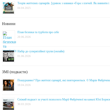
Теорія життєвих сценаріїв. [уривок з книжки «Гора з плечей. Як виявити 
04.04.2025
Новини
План безпеки та турботи про себе
20.06.2026
Набір до супервізійної групи (онлайн)
01.06.2026
ЗМІ (подкасти)
Пошуршимо? Про життєві сценарії, які повторюються. © Марія Фабрічев
19.04.2026
Свіжий подкаст за участі психолога Марії Фабрічевої на каналі Юлі Борис
30.03.2026