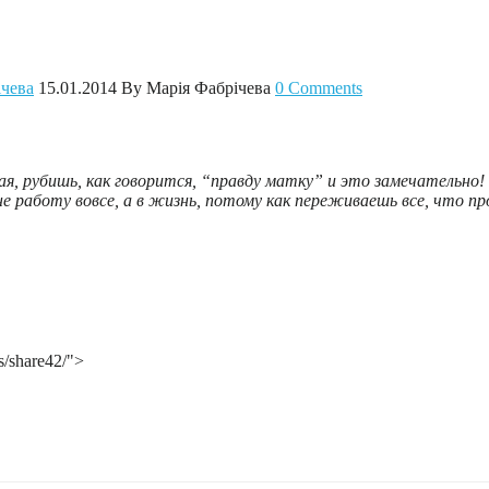
ічева
15.01.2014
By Марія Фабрічева
0 Comments
ная, рубишь, как говорится, “правду матку” и это замечательн
е работу вовсе, а в жизнь, потому как переживаешь все, что про
s/share42/">