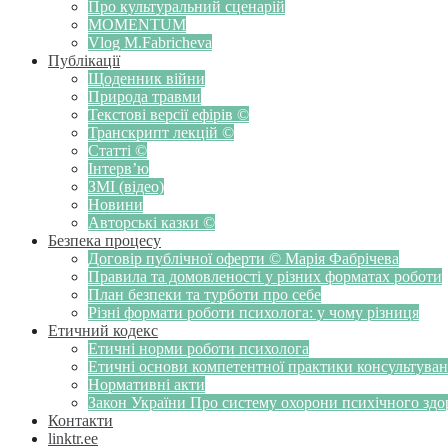
Про культуральний сценарій
MOMENTUM
Vlog M.Fabricheva
Публікації
Щоденник війни
Природа травми
Текстові версії ефірів ©
Транскрипт лекцій ©
Статті ©
Інтерв’ю
ЗМІ (відео)
Новини
Авторські казки ©
Безпека процесу
Договір публічної оферти © Марія Фабрічева
Правила та домовленості у різних форматах роботи
План безпеки та турботи про себе
Різні формати роботи психолога: у чому різниця
Етичний кодекс
Етичні норми роботи психолога
Етичні основи компетентної практики консультуванн
Нормативні акти
Закон України Про систему охорони психічного здоров
Контакти
linktr.ee