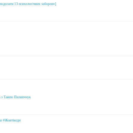
і подолати 13 психологічних заборон»]
а з Танею Пилипччук
ко #Жовтікеди