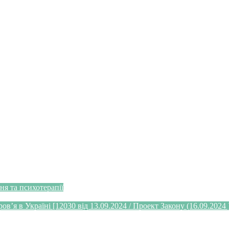
я та психотерапії
’я в Україні [12030 від 13.09.2024 / Проект Закону (16.09.2024 