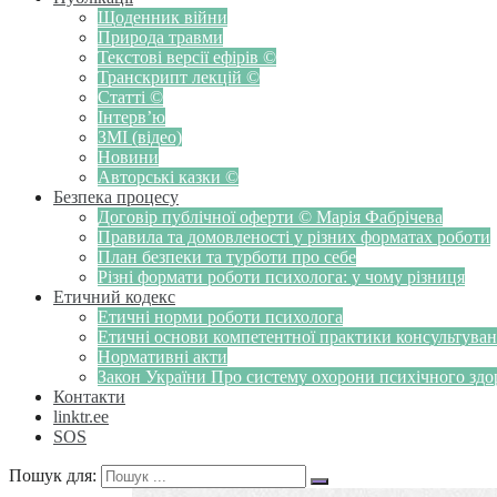
Щоденник війни
Природа травми
Текстові версії ефірів ©
Транскрипт лекцій ©
Статті ©
Інтерв’ю
ЗМІ (відео)
Новини
Авторські казки ©
Безпека процесу
Договір публічної оферти © Марія Фабрічева
Правила та домовленості у різних форматах роботи
План безпеки та турботи про себе
Різні формати роботи психолога: у чому різниця
Етичний кодекс
Етичні норми роботи психолога
Етичні основи компетентної практики консультуванн
Нормативні акти
Закон України Про систему охорони психічного здоров
Контакти
linktr.ee
SOS
Пошук для: