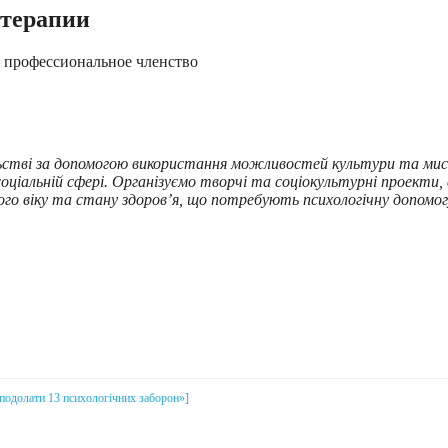
-терапии
 профессиональное членство
ільстві за допомогою використання можливостей культури та ми
 соціальній сфері. Організуємо творчі та соціокультурні проект
го віку та стану здоров’я, що потребують психологічну допомог
і подолати 13 психологічних заборон»]