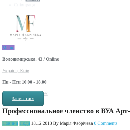
Співпраця
Меню
Володимирська, 43 / Online
Україна, Київ
Пн - Птн 10.00 - 18.00
за попереднім записом
Записатися
Профессиональное членство в ВУА Арт
Новини
Події
18.12.2013
By Марія Фабрічева
0 Comments