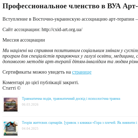
Профессиональное членство в ВУА Арт
Вступление в Восточно-украинскую ассоциацию арт-терапии –
Сайт ассоциации: http://cxid-art.org.ua/
Миссия ассоциации
Ми націлені на сприяння позитивним соціальним змінам у сусп
програм для спеціалістів працюючих у галузі освіти, медицини,
допомогою методів арт-терапії дітям-інвалідам та людям різно
Сертификаты можно увидеть на
странице
Коментарі до цієї публікації закриті.
Статті ©
Травматична подія, травматичний досвід і психологічна травма
06.03.2026
Теорія життєвих сценаріїв. [уривок з книжки «Гора з плечей. Як виявити 
04.04.2025