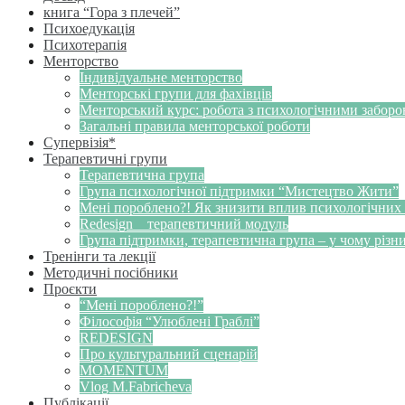
книга “Гора з плечей”
Психоедукація
Психотерапія
Менторство
Індивідуальне менторство
Менторські групи для фахівців
Менторський курс: робота з психологічними забор
Загальні правила менторської роботи
Супервізія*
Терапевтичні групи
Терапевтична група
Група психологічної підтримки “Мистецтво Жити”
Мені пороблено?! Як знизити вплив психологічних
Redesign _ терапевтичний модуль
Група підтримки, терапевтична група – у чому різн
Тренінги та лекції
Методичні посібники
Проєкти
“Мені пороблено?!”
Філософія “Улюблені Граблі”
REDESIGN
Про культуральний сценарій
MOMENTUM
Vlog M.Fabricheva
Публікації