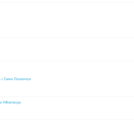
а з Танею Пилипччук
ко #Жовтікеди