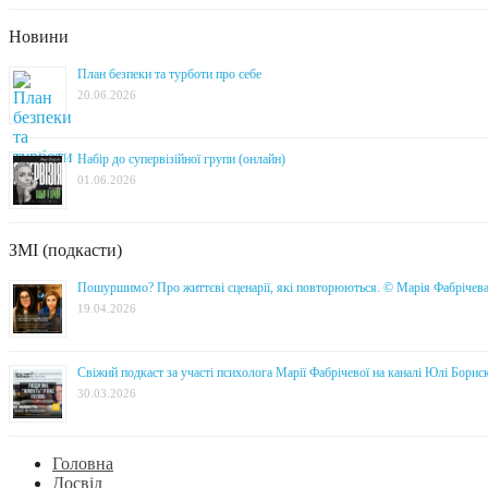
Новини
План безпеки та турботи про себе
20.06.2026
Набір до супервізійної групи (онлайн)
01.06.2026
ЗМІ (подкасти)
Пошуршимо? Про життєві сценарії, які повторюються. © Марія Фабрічев
19.04.2026
Свіжий подкаст за участі психолога Марії Фабрічевої на каналі Юлі Борис
30.03.2026
Головна
Досвід