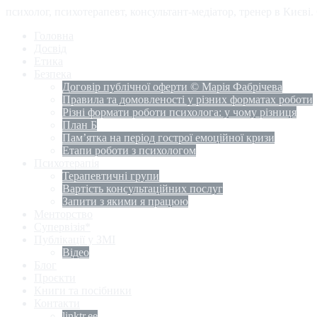
психолог, психотерапевт, консультант-медіатор, тренер в Києві
Головна
Досвід
Етика
Безпека
Договір публічної оферти © Марія Фабрічева
Правила та домовленості у різних форматах роботи
Різні формати роботи психолога: у чому різниця
План Б
Пам’ятка на період гострої емоційної кризи
Етапи роботи з психологом
Психотерапія
Терапевтичні групи
Вартість консультаційних послуг
Запити з якими я працюю
Менторство
Супервізія*
Публікації у ЗМІ
Відео
Блог
Проєкти
Книги та посібники
Контакти
linktr.ee