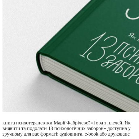
книга психотерапевтки Марії Фабрічевої «Гора з плечей. Як
виявити та подолати 13 психологічних заборон» доступна у
зручному для вас форматі: аудіокнига, e-book або друковане