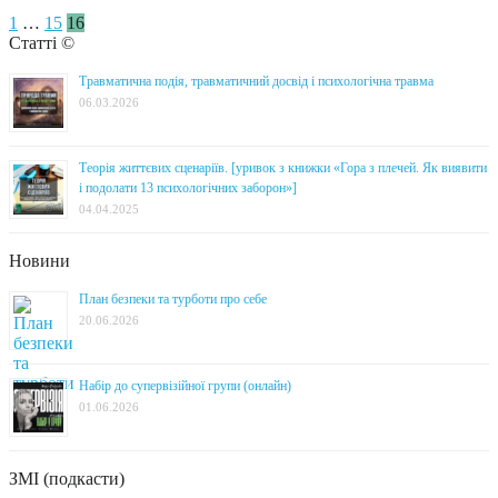
1
…
15
16
Статті ©
Травматична подія, травматичний досвід і психологічна травма
06.03.2026
Теорія життєвих сценаріїв. [уривок з книжки «Гора з плечей. Як виявити
і подолати 13 психологічних заборон»]
04.04.2025
Новини
План безпеки та турботи про себе
20.06.2026
Набір до супервізійної групи (онлайн)
01.06.2026
ЗМІ (подкасти)