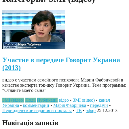
Участие в передаче Говорит Украина
(2013)
видео с участием семейного психолога Марии Фабричевой в
качестве эксперта ток-шоу Говорит Украина. Тема программы:
“Отдайте моего сына”.
ЗМІ (відео)
Події
Публікації
відео
•
ЗМІ (відео)
•
канал
Украина
•
комментарии
•
Марія Фабрічева
•
передачи
•
Периодические издания и порталы
•
ТВ
•
эфир
25.12.2013
Навігація записів