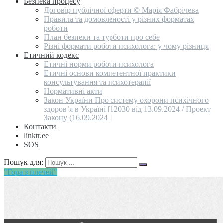
Безпека процесу
Договір публічної оферти © Марія Фабрічева
Правила та домовленості у різних форматах
роботи
План безпеки та турботи про себе
Різні формати роботи психолога: у чому різниця
Етичний кодекс
Етичні норми роботи психолога
Етичні основи компетентної практики
консультування та психотерапії
Нормативні акти
Закон України Про систему охорони психічного
здоров’я в Україні [12030 від 13.09.2024 / Проект
Закону (16.09.2024 ]
Контакти
linktr.ee
SOS
Пошук для:
"Гора з плечей"