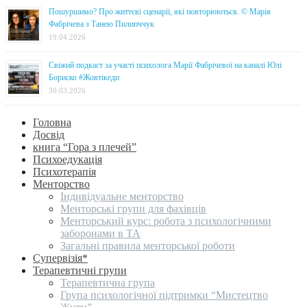
Пошуршимо? Про життєві сценарії, які повторюються. © Марія
Фабрічева з Танею Пилипччук
19.04.2026
Свіжий подкаст за участі психолога Марії Фабрічевої на каналі Юлі
Бориско #Жовтікеди
30.03.2026
Головна
Досвід
книга “Гора з плечей”
Психоедукація
Психотерапія
Менторство
Індивідуальне менторство
Менторські групи для фахівців
Менторський курс: робота з психологічними
заборонами в ТА
Загальні правила менторської роботи
Супервізія*
Терапевтичні групи
Терапевтична група
Група психологічної підтримки “Мистецтво