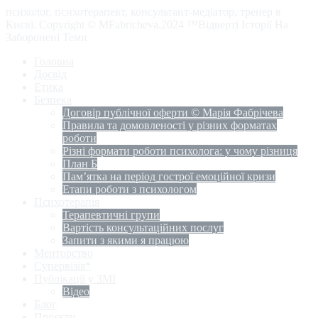
психолог, психотерапевт, консультант-медіатор, тренер в
Києві. Copyright © MFabricheva.2024 ™Відверті Історії На
Заборонені Теми
Головна
Досвід
Етика
Безпека
Договір публічної оферти © Марія Фабрічева
Правила та домовленості у різних форматах
роботи
Різні формати роботи психолога: у чому різниця
План Б
Пам’ятка на період гострої емоційної кризи
Етапи роботи з психологом
Психотерапія
Терапевтичні групи
Вартість консультаційних послуг
Запити з якими я працюю
Менторство
Супервізія*
Публікації у ЗМІ
Відео
Блог
Проєкти