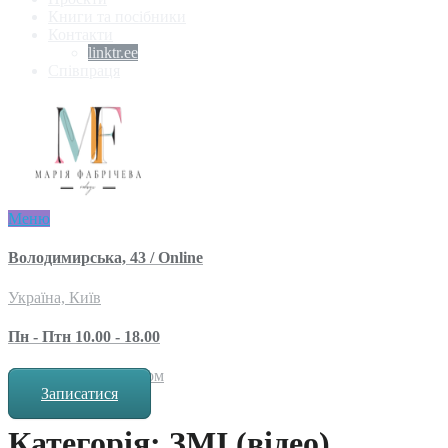
Книги та посібники
Контакти
linktr.ee
Співпраця
Меню
Володимирська, 43 / Online
Україна, Київ
Пн - Птн 10.00 - 18.00
за попереднім записом
Записатися
Категорія: ЗМІ (відео)