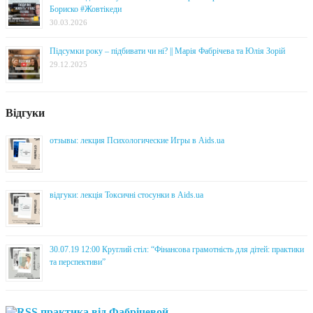
Бориско #Жовтікеди
30.03.2026
Підсумки року – підбивати чи ні? || Марія Фабрічева та Юлія Зорій
29.12.2025
Відгуки
отзывы: лекция Психологические Игры в Aids.ua
відгуки: лекція Токсичні стосунки в Aids.ua
30.07.19 12:00 Круглий стіл: “Фінансова грамотність для дітей: практики
та перспективи”
практика від Фабрічевой