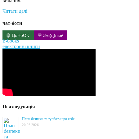
видання.
Читати далі
чат-боти
🤖 ЦеНеОК
💬 Змі(ц)нюй
E-books
електронні книги
Психоедукація
План безпеки та турботи про себе
20.06.2026