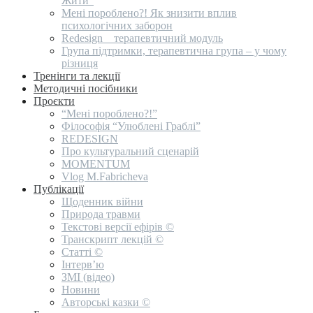
Жити”
Мені пороблено?! Як знизити вплив
психологічних заборон
Redesign _ терапевтичний модуль
Група підтримки, терапевтична група – у чому
різниця
Тренінги та лекції
Методичні посібники
Проєкти
“Мені пороблено?!”
Філософія “Улюблені Граблі”
REDESIGN
Про культуральний сценарій
MOMENTUM
Vlog M.Fabricheva
Публікації
Щоденник війни
Природа травми
Текстові версії ефірів ©
Транскрипт лекцій ©
Статті ©
Інтерв’ю
ЗМІ (відео)
Новини
Авторські казки ©