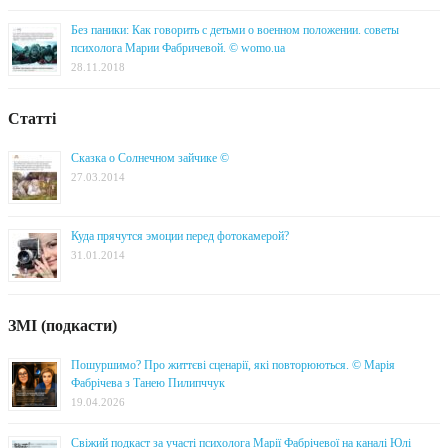
Без паники: Как говорить с детьми о военном положении. советы
психолога Марии Фабричевой. © womo.ua
28.11.2018
Статті
Сказка о Солнечном зайчике ©
27.03.2014
Куда прячутся эмоции перед фотокамерой?
31.01.2014
ЗМІ (подкасти)
Пошуршимо? Про життєві сценарії, які повторюються. © Марія
Фабрічева з Танею Пилипччук
19.04.2026
Свіжий подкаст за участі психолога Марії Фабрічевої на каналі Юлі