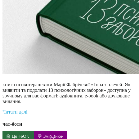
книга психотерапевтки Марії Фабрічевої «Гора з плечей. Як
виявити та подолати 13 психологічних заборон» доступна у
зручному для вас форматі: аудіокнига, e-book або друковане
видання.
Читати далі
чат-боти
🤖 ЦеНеОК
💬 Змі(ц)нюй