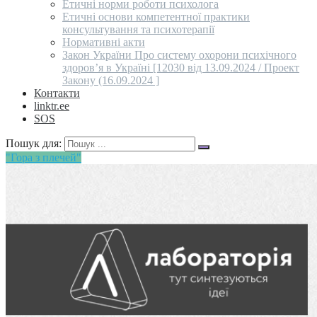
Етичні норми роботи психолога
Етичні основи компетентної практики
консультування та психотерапії
Нормативні акти
Закон України Про систему охорони психічного
здоров’я в Україні [12030 від 13.09.2024 / Проект
Закону (16.09.2024 ]
Контакти
linktr.ee
SOS
Пошук для:
"Гора з плечей"