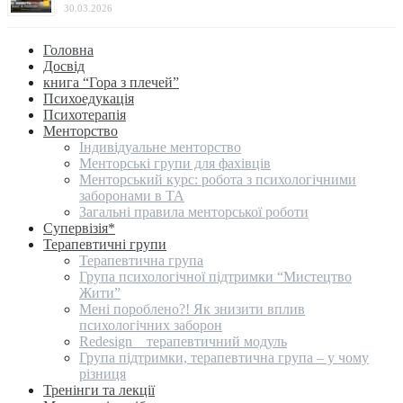
30.03.2026
Головна
Досвід
книга “Гора з плечей”
Психоедукація
Психотерапія
Менторство
Індивідуальне менторство
Менторські групи для фахівців
Менторський курс: робота з психологічними
заборонами в ТА
Загальні правила менторської роботи
Супервізія*
Терапевтичні групи
Терапевтична група
Група психологічної підтримки “Мистецтво
Жити”
Мені пороблено?! Як знизити вплив
психологічних заборон
Redesign _ терапевтичний модуль
Група підтримки, терапевтична група – у чому
різниця
Тренінги та лекції