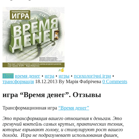
Події
время денег
•
игра
•
игры
•
психологічні ігри
•
трансформація
18.12.2013
By Марія Фабрічева
0 Comments
игра “Время денег”. Отзывы
Трансформационная игра
“Время денег”
Это трансформация вашего отношения к деньгам. Это
гремучий коктейль самых крутых, практических техник,
которые взрывают голову, и стимулируют рост вашего
дохода.
Игра не подразумевает использования фишек,