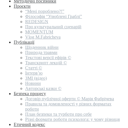
Методичні посібники
Проєкти
“Мені пороблено?!”
Філософія “Улюблені Граблі”
REDESIGN
Про культуральний сценарій
MOMENTUM
Vlog M.Fabricheva
Публікації
Щоденник війни
Природа травми
Текстові версії ефірів ©
Транскрипт лекцій ©
Статті ©
Інтерв’ю
ЗМІ (відео)
Новини
Авторські казки ©
Безпека процесу
Договір публічної оферти © Марія Фабрічева
Правила та домовленості у різних форматах
роботи
План безпеки та турботи про себе
Різні формати роботи психолога: у чому різниця
Етичний кодекс