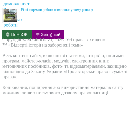
Різні формати роботи психолога: у чому різниця
🤖 ЦеНеОК
💬 Змі(ц)нюй
Copyright © MFabricheva, 2026. Усі права захищено.
™ «Відверті історії на заборонені теми»
Весь контент сайту, включно зі статтями, інтерв’ю, описами
програм, майстер-класів, модулів, електронних книг,
методичних посібників, фото- та відеоматеріалами, захищено
відповідно до Закону України «Про авторське право і суміжні
права».
Копіювання, поширення або використання матеріалів сайту
можливе лише з письмового дозволу правовласниці.