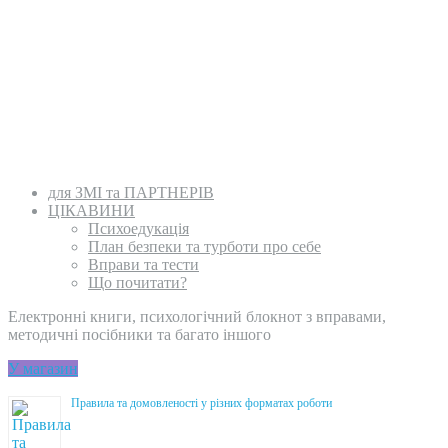
для ЗМІ та ПАРТНЕРІВ
ЦІКАВИНИ
Психоедукація
План безпеки та турботи про себе
Вправи та тести
Що почитати?
Електронні книги, психологічний блокнот з вправами,
методичні посібники та багато іншого
У магазин
Правила та домовленості у різних форматах роботи