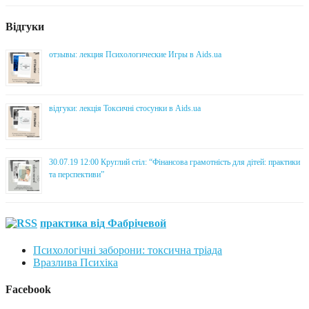
Відгуки
отзывы: лекция Психологические Игры в Aids.ua
відгуки: лекція Токсичні стосунки в Aids.ua
30.07.19 12:00 Круглий стіл: “Фінансова грамотність для дітей: практики
та перспективи”
практика від Фабрічевой
Психологічні заборони: токсична тріада
Вразлива Психіка
Facebook