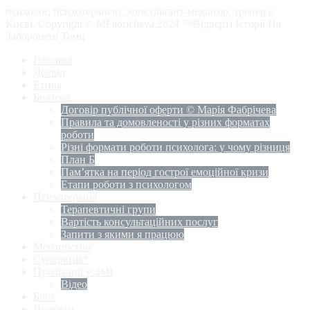
психолог, психотерапевт, консультант-медіатор, тренер в
Києві. Copyright © MFabricheva.2024 ™Відверті Історії На
Заборонені Теми
Головна
Досвід
Етика
Безпека
Договір публічної оферти © Марія Фабрічева
Правила та домовленості у різних форматах
роботи
Різні формати роботи психолога: у чому різниця
План Б
Пам’ятка на період гострої емоційної кризи
Етапи роботи з психологом
Психотерапія
Терапевтичні групи
Вартість консультаційних послуг
Запити з якими я працюю
Менторство
Супервізія*
Публікації у ЗМІ
Відео
Блог
Проєкти