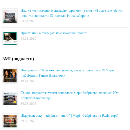
Пастка невизначеного сценарію [фрагмент з книги «Гора з плечей. Як
виявити і подолати 13 психологічних заборон»
03.04.2025
Прогулянки антисоціальною шкалою: пролог
24.01.2019
ЗМІ (подкасти)
Пошуршимо? Про життєві сценарії, які повторюються. © Марія
Фабрічева з Танею Пилипччук
19.04.2026
Свіжий подкаст за участі психолога Марії Фабрічевої на каналі Юлі
Бориско #Жовтікеди
30.03.2026
Підсумки року – підбивати чи ні? || Марія Фабрічева та Юлія Зорій
29.12.2025