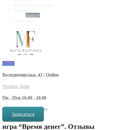
Книги та посібники
Контакти
linktr.ee
Співпраця
Меню
Володимирська, 43 / Online
Україна, Київ
Пн - Птн 10.00 - 18.00
за попереднім записом
Записатися
игра “Время денег”. Отзывы