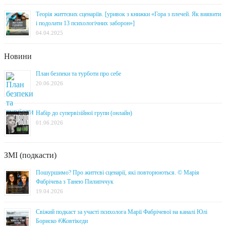
Теорія життєвих сценаріїв. [уривок з книжки «Гора з плечей. Як виявити
і подолати 13 психологічних заборон»]
04.04.2025
Новини
План безпеки та турботи про себе
20.06.2026
Набір до супервізійної групи (онлайн)
01.06.2026
ЗМІ (подкасти)
Пошуршимо? Про життєві сценарії, які повторюються. © Марія
Фабрічева з Танею Пилипччук
19.04.2026
Свіжий подкаст за участі психолога Марії Фабрічевої на каналі Юлі
Бориско #Жовтікеди