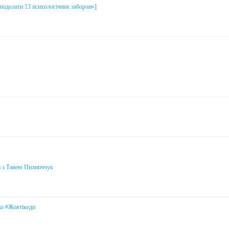
і подолати 13 психологічних заборон»]
а з Танею Пилипччук
ко #Жовтікеди