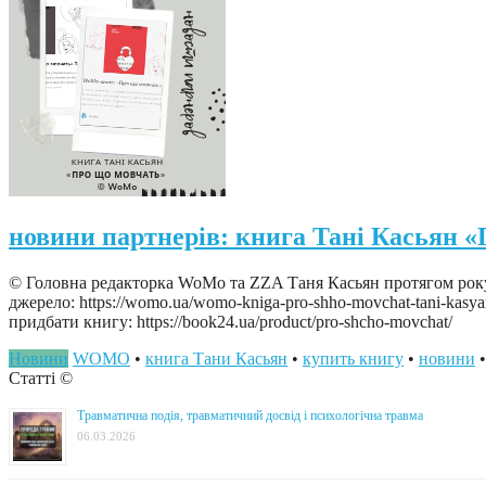
новини партнерів: книга Тані Касьян 
© Головна редакторка WoMo та ZZA Таня Касьян протягом року 
джерело: https://womo.ua/womo-kniga-pro-shho-movchat-tani-kasya
придбати книгу: https://book24.ua/product/pro-shcho-movchat/
Новини
WOMO
•
книга Тани Касьян
•
купить книгу
•
новини
Статті ©
Травматична подія, травматичний досвід і психологічна травма
06.03.2026