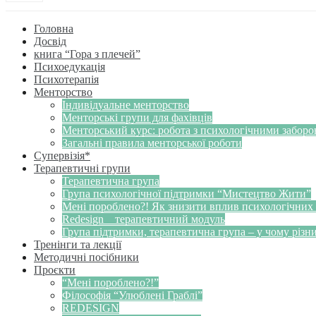
Головна
Досвід
книга “Гора з плечей”
Психоедукація
Психотерапія
Менторство
Індивідуальне менторство
Менторські групи для фахівців
Менторський курс: робота з психологічними забор
Загальні правила менторської роботи
Супервізія*
Терапевтичні групи
Терапевтична група
Група психологічної підтримки “Мистецтво Жити”
Мені пороблено?! Як знизити вплив психологічних
Redesign _ терапевтичний модуль
Група підтримки, терапевтична група – у чому різн
Тренінги та лекції
Методичні посібники
Проєкти
“Мені пороблено?!”
Філософія “Улюблені Граблі”
REDESIGN