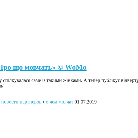
«Про що мовчать» © WoMo
спілкувалася саме із такими жінками. А тепер публікує відверт
n/
•
новости партнеров
•
о чем молчат
01.07.2019