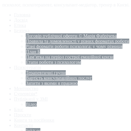
психолог, психотерапевт, консультант-медіатор, тренер в Києві
Головна
Досвід
Етика
Безпека
Договір публічної оферти © Марія Фабрічева
Правила та домовленості у різних форматах роботи
Різні формати роботи психолога: у чому різниця
План Б
Пам’ятка на період гострої емоційної кризи
Етапи роботи з психологом
Психотерапія
Терапевтичні групи
Вартість консультаційних послуг
Запити з якими я працюю
Менторство
Супервізія*
Публікації у ЗМІ
Відео
Блог
Проєкти
Книги та посібники
Контакти
linktr.ee