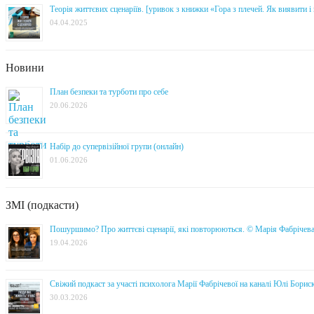
Теорія життєвих сценаріїв. [уривок з книжки «Гора з плечей. Як виявити 
04.04.2025
Новини
План безпеки та турботи про себе
20.06.2026
Набір до супервізійної групи (онлайн)
01.06.2026
ЗМІ (подкасти)
Пошуршимо? Про життєві сценарії, які повторюються. © Марія Фабрічев
19.04.2026
Свіжий подкаст за участі психолога Марії Фабрічевої на каналі Юлі Борис
30.03.2026