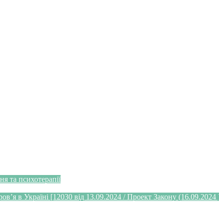
я та психотерапії
’я в Україні [12030 від 13.09.2024 / Проект Закону (16.09.2024 