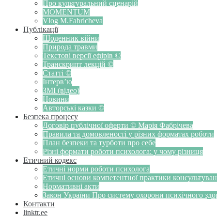
Про культуральний сценарій
MOMENTUM
Vlog M.Fabricheva
Публікації
Щоденник війни
Природа травми
Текстові версії ефірів ©
Транскрипт лекцій ©
Статті ©
Інтерв’ю
ЗМІ (відео)
Новини
Авторські казки ©
Безпека процесу
Договір публічної оферти © Марія Фабрічева
Правила та домовленості у різних форматах роботи
План безпеки та турботи про себе
Різні формати роботи психолога: у чому різниця
Етичний кодекс
Етичні норми роботи психолога
Етичні основи компетентної практики консультуванн
Нормативні акти
Закон України Про систему охорони психічного здоров
Контакти
linktr.ee