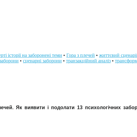
рті історії на заборонені теми
•
Гора з плечей
•
життєвий сценарі
 заборони
•
сценарні заборони
•
транзакційний аналіз
•
трансформ
лечей. Як виявити і подолати 13 психологічних забо