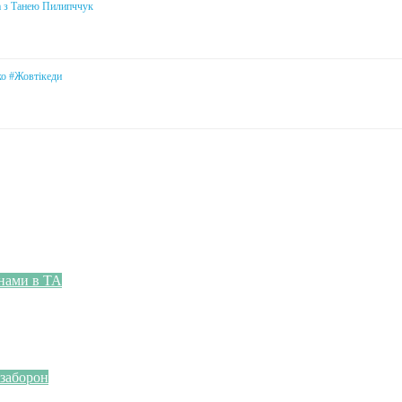
а з Танею Пилипччук
ко #Жовтікеди
онами в ТА
 заборон