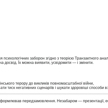
 психологічних заборон згідно з теорією Транзактного аналі
а досвід. Їх можна виявити, усвідомити — і змінити.
лінського терору до викликів повномасштабної війни,
ти тиск негативних сценаріїв і шукати здоровіші способи вз
 оформлював передзамовлення. Незабаром — презентації, еф