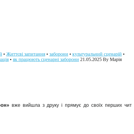
й
•
Життєві запитання
•
заборони
•
культуральний сценарій
•
ація
•
як працюють сценарні заборони
21.05.2025
By Марія
рон»
вже вийшла з друку і прямує до своїх перших чит