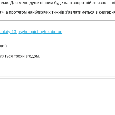
 теми. Для мене дуже цінним буде ваш зворотній зв’язок — ві
я»
, а протягом найближчих тижнів з’являтиметься в книгарнях
podolaty-13-psyhologichnyh-zaboron
е!).
вляться трохи згодом.