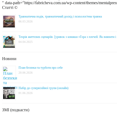
" data-path="https://fabricheva.com.ua/wp-content/themes/mentalpres
Статті ©
Травматична подія, травматичний досвід і психологічна травма
06.03.2026
Теорія життєвих сценаріїв. [уривок з книжки «Гора з плечей. Як виявити 
04.04.2025
Новини
План безпеки та турботи про себе
20.06.2026
Набір до супервізійної групи (онлайн)
01.06.2026
ЗМІ (подкасти)