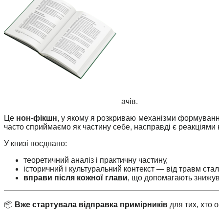
ачів.
Це
нон-фікшн
, у якому я розкриваю механізми формування
часто сприймаємо як частину себе, насправді є реакціями н
У книзі поєднано:
теоретичний аналіз і практичну частину,
історичний і культуральний контекст — від травм ста
вправи після кожної глави
, що допомагають знижува
📦
Вже стартувала відправка примірників
для тих, хто