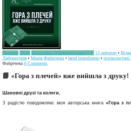
Новини
Події
Філософія "Улюблені граблі" ©
13 заборон
•
Відве
Лабораторія
•
Марія Фабрічева
•
мені пороблено
•
психологічні
Фабрічева
0 Comments
📘 «Гора з плечей» вже вийшла з друку!
Шановні друзі та колеги,
З радістю повідомляю: моя авторська книга
«Гора з п