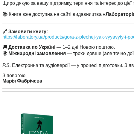
Щиро дякую за вашу підтримку, терпіння та інтерес до цієї
📚 Книга вже доступна на сайті видавництва
«Лабораторі
🔗 Замовити книгу:
https://laboratory.ua/products/gora-z-plechej-yak-vyyavyty-i-
🚚
Доставка по Україні
— 1–2 дні Новою поштою,
🌍
Міжнародні замовлення
— трохи довше (але точно доїд
P.S.
Електронна та аудіоверсії — у процесі підготовки. З’я
З повагою,
Марія Фабрічева