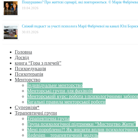
Пошуршимо? Про життєві сценарії, які повторюються. © Марія Фабрічев
19.04.2026
Свіжий подкаст за участі психолога Марії Фабрічевої на каналі Юлі Борис
30.03.2026
Головна
Досвід
книга “Гора з плечей”
Психоедукація
Психотерапія
Менторство
Індивідуальне менторство
Менторські групи для фахівців
Менторський курс: робота з психологічними забор
Загальні правила менторської роботи
Супервізія*
Терапевтичні групи
Терапевтична група
Група психологічної підтримки “Мистецтво Жити”
Мені пороблено?! Як знизити вплив психологічних
Redesign _ терапевтичний модуль