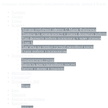
психолог, психотерапевт, консультант-медіатор, тренер в Києві
Головна
Досвід
Етика
Безпека
Договір публічної оферти © Марія Фабрічева
Правила та домовленості у різних форматах роботи
Різні формати роботи психолога: у чому різниця
План Б
Пам’ятка на період гострої емоційної кризи
Етапи роботи з психологом
Психотерапія
Терапевтичні групи
Вартість консультаційних послуг
Запити з якими я працюю
Менторство
Супервізія*
Публікації у ЗМІ
Відео
Блог
Проєкти
Книги та посібники
Контакти
linktr.ee