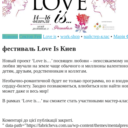
Новини
Сектор Fest
Love is
•
work-shop
•
майстер-клас
•
Марія 
фестиваль Love Is Киев
Новый проект ‘Love is…’ посвящен любови – неиссякаемому исто
любви звучали на земле чаще обычного и миллионы валентинок 
детям, друзьям, родственникам и коллегам.
Необычно-романтичной будет не только программа, но и входной
сердцу-билету. Заодно познакомиться, влюбиться или найти нов
может даже и весь мир!
В рамках ‘Love is…’ вы сможете стать участниками мастер-клас
Коментарі до цієї публікації закриті.
" data-path="https://fabricheva.com.ua/wp-content/themes/mentalpres