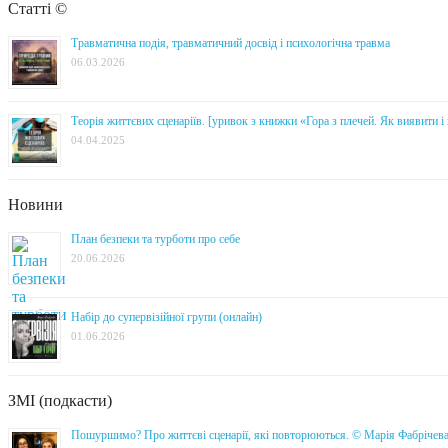
Статті ©
Травматична подія, травматичний досвід і психологічна травма
06.03.2026
Теорія життєвих сценаріїв. [уривок з книжки «Гора з плечей. Як виявити 
04.04.2025
Новини
План безпеки та турботи про себе
20.06.2026
Набір до супервізійної групи (онлайн)
01.06.2026
ЗМІ (подкасти)
Пошуршимо? Про життєві сценарії, які повторюються. © Марія Фабрічев