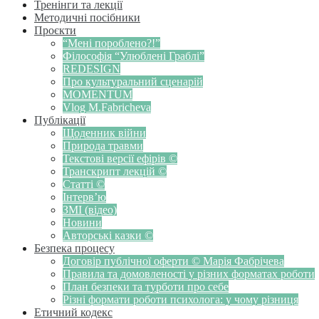
Тренінги та лекції
Методичні посібники
Проєкти
“Мені пороблено?!”
Філософія “Улюблені Граблі”
REDESIGN
Про культуральний сценарій
MOMENTUM
Vlog M.Fabricheva
Публікації
Щоденник війни
Природа травми
Текстові версії ефірів ©
Транскрипт лекцій ©
Статті ©
Інтерв’ю
ЗМІ (відео)
Новини
Авторські казки ©
Безпека процесу
Договір публічної оферти © Марія Фабрічева
Правила та домовленості у різних форматах роботи
План безпеки та турботи про себе
Різні формати роботи психолога: у чому різниця
Етичний кодекс