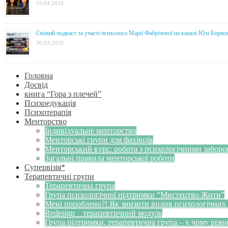
19.04.2026
Свіжий подкаст за участі психолога Марії Фабрічевої на каналі Юлі Борис
30.03.2026
Головна
Досвід
книга “Гора з плечей”
Психоедукація
Психотерапія
Менторство
Індивідуальне менторство
Менторські групи для фахівців
Менторський курс: робота з психологічними забор
Загальні правила менторської роботи
Супервізія*
Терапевтичні групи
Терапевтична група
Група психологічної підтримки “Мистецтво Жити”
Мені пороблено?! Як знизити вплив психологічних
Redesign _ терапевтичний модуль
Група підтримки, терапевтична група – у чому різн