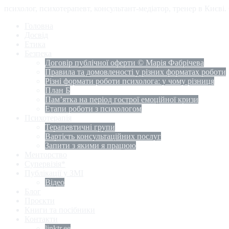
психолог, психотерапевт, консультант-медіатор, тренер в Києві
Головна
Досвід
Етика
Безпека
Договір публічної оферти © Марія Фабрічева
Правила та домовленості у різних форматах роботи
Різні формати роботи психолога: у чому різниця
План Б
Пам’ятка на період гострої емоційної кризи
Етапи роботи з психологом
Психотерапія
Терапевтичні групи
Вартість консультаційних послуг
Запити з якими я працюю
Менторство
Супервізія*
Публікації у ЗМІ
Відео
Блог
Проєкти
Книги та посібники
Контакти
linktr.ee