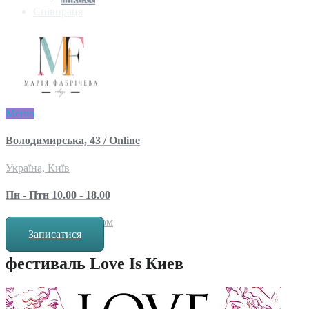
Співпраця
Меню
Володимирська, 43 / Online
Україна, Київ
Пн - Птн 10.00 - 18.00
за попереднім записом
Записатися
фестиваль Love Is Киев