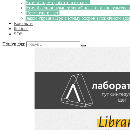
Етичні норми роботи психолога
Етичні основи компетентної практики консультуванн
Нормативні акти
Закон України Про систему охорони психічного здоров
Контакти
linktr.ee
SOS
Пошук для: