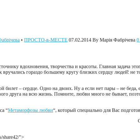
Фабрічева
•
ПРОСТО-в-МЕСТЕ
07.02.2014
By Марія Фабрічева
0
чнику вдохновения, творчества и красоты. Главная задача этого
вручались гораздо большему кругу близких сердцу людей̆: не т
 билет – сердце. Одно на двоих. Ну а если нет пары – не беда,
ого друга на всю жизнь. Помните, любви много не бывает, поэто
са “
Метаморфозы любви
“, который специально для Вас подгот
s/share42/">