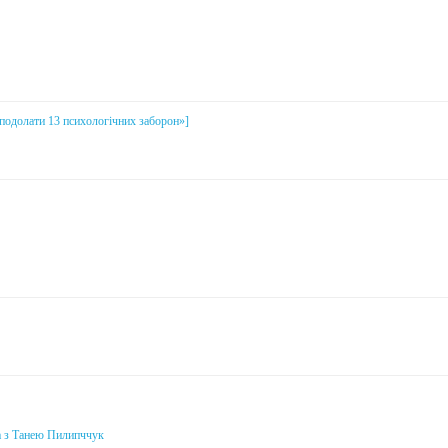
і подолати 13 психологічних заборон»]
а з Танею Пилипччук