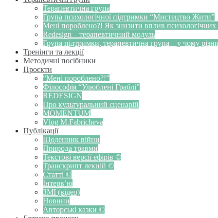
Терапевтична група
Група психологічної підтримки “Мистецтво Жити”
Мені пороблено?! Як знизити вплив психологічних
Redesign _ терапевтичний модуль
Група підтримки, терапевтична група – у чому різн
Тренінги та лекції
Методичні посібники
Проєкти
“Мені пороблено?!”
Філософія “Улюблені Граблі”
REDESIGN
Про культуральний сценарій
MOMENTUM
Vlog M.Fabricheva
Публікації
Щоденник війни
Природа травми
Текстові версії ефірів ©
Транскрипт лекцій ©
Статті ©
Інтерв’ю
ЗМІ (відео)
Новини
Авторські казки ©