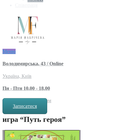
Співпраця
Меню
Володимирська, 43 / Online
Україна, Київ
Пн - Птн 10.00 - 18.00
за попереднім записом
Записатися
игра “Путь героя”