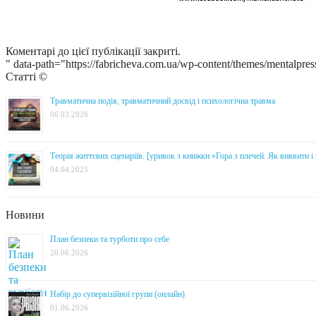
Коментарі до цієї публікації закриті.
" data-path="https://fabricheva.com.ua/wp-content/themes/mentalpres
Статті ©
Травматична подія, травматичний досвід і психологічна травма
06.03.2026
Теорія життєвих сценаріїв. [уривок з книжки «Гора з плечей. Як виявити 
04.04.2025
Новини
План безпеки та турботи про себе
20.06.2026
Набір до супервізійної групи (онлайн)
01.06.2026