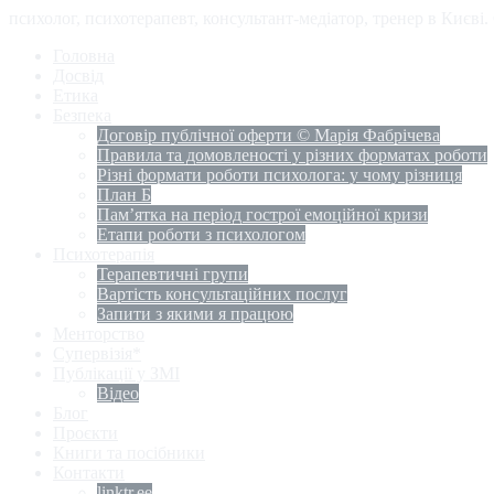
психолог, психотерапевт, консультант-медіатор, тренер в Києві
Головна
Досвід
Етика
Безпека
Договір публічної оферти © Марія Фабрічева
Правила та домовленості у різних форматах роботи
Різні формати роботи психолога: у чому різниця
План Б
Пам’ятка на період гострої емоційної кризи
Етапи роботи з психологом
Психотерапія
Терапевтичні групи
Вартість консультаційних послуг
Запити з якими я працюю
Менторство
Супервізія*
Публікації у ЗМІ
Відео
Блог
Проєкти
Книги та посібники
Контакти
linktr.ee