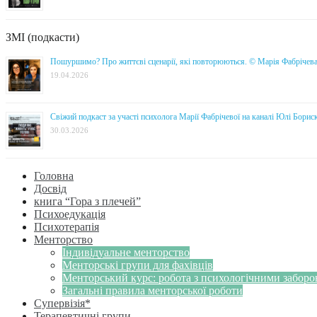
ЗМІ (подкасти)
Пошуршимо? Про життєві сценарії, які повторюються. © Марія Фабрічев
19.04.2026
Свіжий подкаст за участі психолога Марії Фабрічевої на каналі Юлі Борис
30.03.2026
Головна
Досвід
книга “Гора з плечей”
Психоедукація
Психотерапія
Менторство
Індивідуальне менторство
Менторські групи для фахівців
Менторський курс: робота з психологічними забор
Загальні правила менторської роботи
Супервізія*
Терапевтичні групи