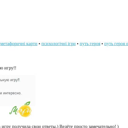
•
метафоричні карти
•
психологічні ігри
•
путь героя
•
путь героя 
ю игру!!
игру получила свои ответы.) Ведёте просто замечательно! )