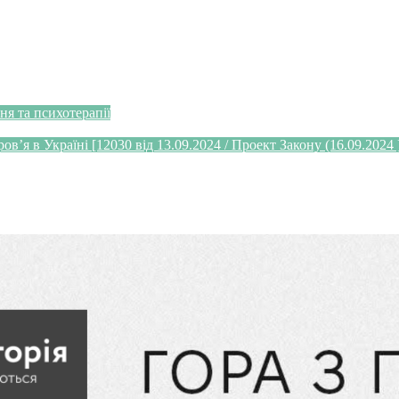
я та психотерапії
’я в Україні [12030 від 13.09.2024 / Проект Закону (16.09.2024 