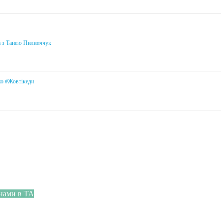
а з Танею Пилипччук
ко #Жовтікеди
онами в ТА