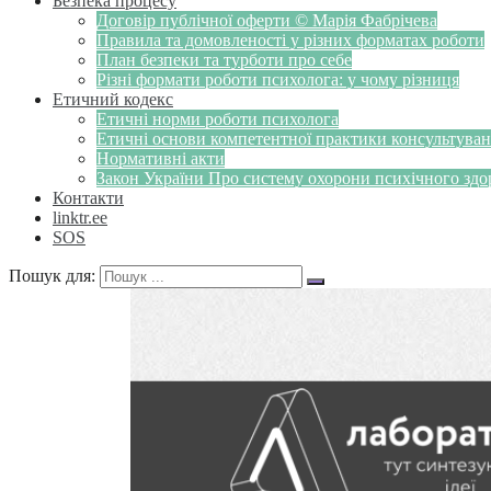
Безпека процесу
Договір публічної оферти © Марія Фабрічева
Правила та домовленості у різних форматах роботи
План безпеки та турботи про себе
Різні формати роботи психолога: у чому різниця
Етичний кодекс
Етичні норми роботи психолога
Етичні основи компетентної практики консультуванн
Нормативні акти
Закон України Про систему охорони психічного здоров
Контакти
linktr.ee
SOS
Пошук для: