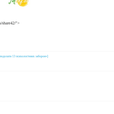
s/share42/">
і подолати 13 психологічних заборон»]