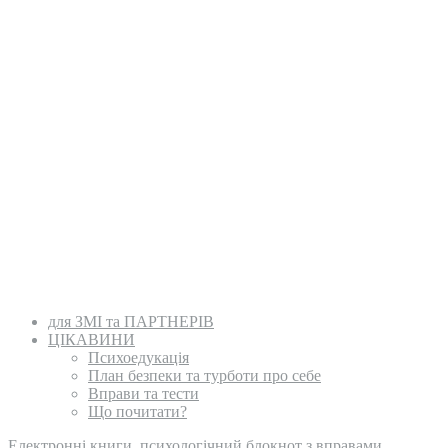
для ЗМІ та ПАРТНЕРІВ
ЦІКАВИНИ
Психоедукація
План безпеки та турботи про себе
Вправи та тести
Що почитати?
Електронні книги, психологічний блокнот з вправами,