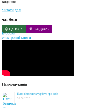
видання.
Читати далі
чат-боти
🤖 ЦеНеОК
💬 Змі(ц)нюй
E-books
електронні книги
Психоедукація
План безпеки та турботи про себе
20.06.2026