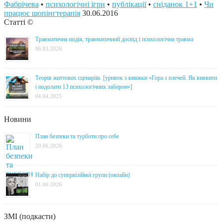
Фабрічева
•
психологічні ігри
•
публікації
•
сніданок 1+1
•
Чи
працює шопінгтерапія
30.06.2016
Статті ©
Травматична подія, травматичний досвід і психологічна травма
06.03.2026
Теорія життєвих сценаріїв. [уривок з книжки «Гора з плечей. Як виявити
і подолати 13 психологічних заборон»]
04.04.2025
Новини
План безпеки та турботи про себе
20.06.2026
Набір до супервізійної групи (онлайн)
01.06.2026
ЗМІ (подкасти)