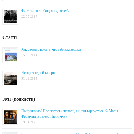
Фантазии о любящем садисте ©
22.05.2017
Статті
Как самому понять, что заблуждаешься
15.05.2014
История одной таверны
31.01.2014
ЗМІ (подкасти)
Пошуршимо? Про життєві сценарії, які повторюються. © Марія
Фабрічева з Танею Пилипччук
19.04.2026