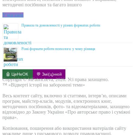
методичні посібники та багато іншого
У магазин
Правила та домовленості у різних форматах роботи
Різні формати роботи психолога: у чому різниця
🤖 ЦеНеОК
💬 Змі(ц)нюй
Copyright © MFabricheva, 2026. Усі права захищено.
™ «Відверті історії на заборонені теми»
Весь контент сайту, включно зі статтями, інтерв’ю, описами
програм, майстер-класів, модулів, електронних книг,
методичних посібників, фото- та відеоматеріалами, захищено
відповідно до Закону України «Про авторське право і суміжні
права».
Копіювання, поширення або використання матеріалів сайту
можливе лише з письмового дозволу правовласниці.