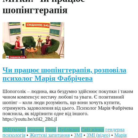
шопінгтерапія
Чи працює шопінгтерапія, розповіла
психолог Марія Фабрічева
Шопоголік – людина, яка бездумно здійснює покупки і таким
чином компенсує нестачу любові та уваги. Є позитивний
шопінг – коли люди розуміють, що вони хочуть купити,
отримують задоволення від цього. Психолог Марія Фабрічева
пояснила, як відрізнити одне від іншого.
https://youtu.be/xf42_2lbLjI
ЗМІ (відео)
Новини
Події
Публікації
Світ жінки
гендерна
психологія
•
Життєві запитання
•
ЗМІ
•
ЗМІ (відео)
•
Марія