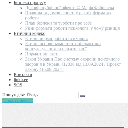
Безпека процесу
Договір публічної оферти © Марія Фабрічева
Правила та домовленості у різних форматах
роботи
План безпеки та турботи про себе
Різні формати роботи психолога: у чому різниця
Етичний кодекс
Етичні норми роботи психолога
Етичні основи компетентної практики
консультування та психотерапії
Нормативні акти
Закон України Про систему охорони психічного
здоров’я в Україні [12030 від 13.09.2024 / Проект
Закону (16.09.2024 ]
Контакти
linktr.ee
SOS
Пошук для:
"Гора з плечей"