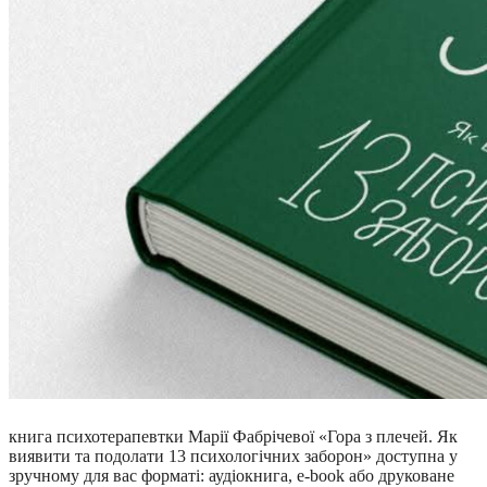
книга психотерапевтки Марії Фабрічевої «Гора з плечей. Як
виявити та подолати 13 психологічних заборон» доступна у
зручному для вас форматі: аудіокнига, e-book або друковане