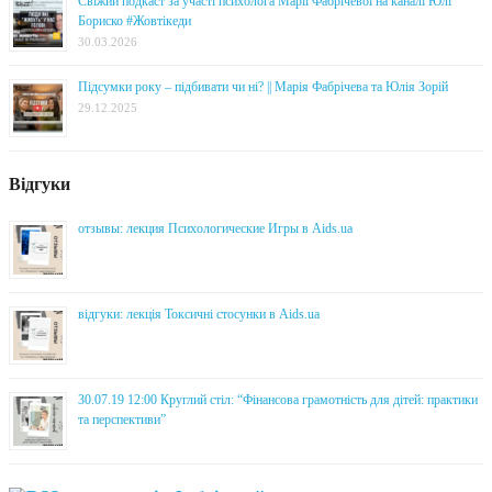
Свіжий подкаст за участі психолога Марії Фабрічевої на каналі Юлі
Бориско #Жовтікеди
30.03.2026
Підсумки року – підбивати чи ні? || Марія Фабрічева та Юлія Зорій
29.12.2025
Відгуки
отзывы: лекция Психологические Игры в Aids.ua
відгуки: лекція Токсичні стосунки в Aids.ua
30.07.19 12:00 Круглий стіл: “Фінансова грамотність для дітей: практики
та перспективи”