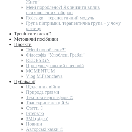
Жити”
Мені пороблено?! Як знизити вплив
психологічних заборон
Redesign _ терапевтичний модуль
Група підтримки, терапевтична група – у чому
різниця
Тренінги та лекції
Методичні посібники
Проєкти
“Мені пороблено?!”
Філософія “Улюблені Граблі”
REDESIGN
Про культуральний сценарій
MOMENTUM
Vlog M.Fabricheva
Публікації
Щоденник війни
Природа травми
Текстові версії ефірів ©
Транскрипт лекцій ©
Статті ©
Інтерв’ю
ЗМІ (відео)
Новини
Авторські казки ©