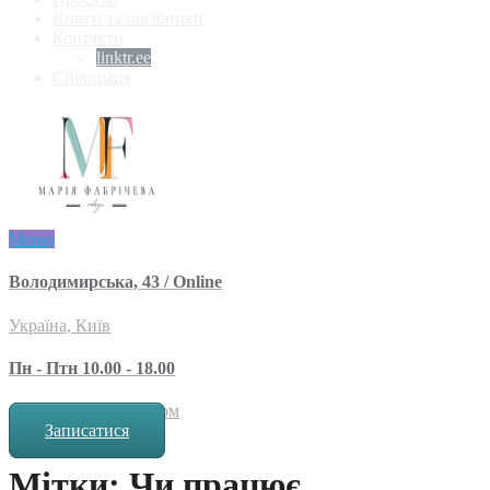
Книги та посібники
Контакти
linktr.ee
Співпраця
Меню
Володимирська, 43 / Online
Україна, Київ
Пн - Птн 10.00 - 18.00
за попереднім записом
Записатися
Мітки: Чи працює