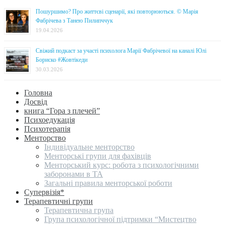
Пошуршимо? Про життєві сценарії, які повторюються. © Марія
Фабрічева з Танею Пилипччук
19.04.2026
Свіжий подкаст за участі психолога Марії Фабрічевої на каналі Юлі
Бориско #Жовтікеди
30.03.2026
Головна
Досвід
книга “Гора з плечей”
Психоедукація
Психотерапія
Менторство
Індивідуальне менторство
Менторські групи для фахівців
Менторський курс: робота з психологічними
заборонами в ТА
Загальні правила менторської роботи
Супервізія*
Терапевтичні групи
Терапевтична група
Група психологічної підтримки “Мистецтво