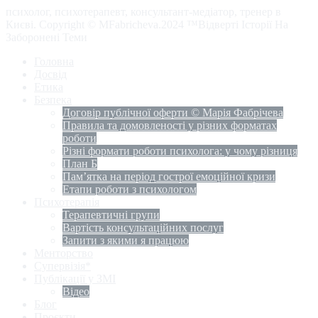
психолог, психотерапевт, консультант-медіатор, тренер в
Києві. Copyright © MFabricheva.2024 ™Відверті Історії На
Заборонені Теми
Головна
Досвід
Етика
Безпека
Договір публічної оферти © Марія Фабрічева
Правила та домовленості у різних форматах
роботи
Різні формати роботи психолога: у чому різниця
План Б
Пам’ятка на період гострої емоційної кризи
Етапи роботи з психологом
Психотерапія
Терапевтичні групи
Вартість консультаційних послуг
Запити з якими я працюю
Менторство
Супервізія*
Публікації у ЗМІ
Відео
Блог
Проєкти