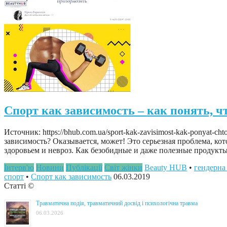
Спорт как зависимость – как понять, ч
Источник: https://bhub.com.ua/sport-kak-zavisimost-kak-ponyat-
зависимость? Оказывается, может! Это серьезная проблема, кот
здоровьем и невроз. Как безобидные и даже полезные продукты
Інтерв'ю
Новини
Публікації
Світ жінки
Beauty HUB
•
гендерна
спорт
•
Спорт как зависимость
06.03.2019
Статті ©
Травматична подія, травматичний досвід і психологічна травма
06.03.2026