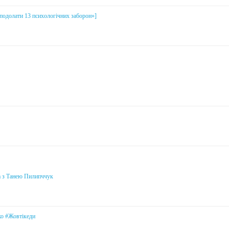
і подолати 13 психологічних заборон»]
а з Танею Пилипччук
ко #Жовтікеди