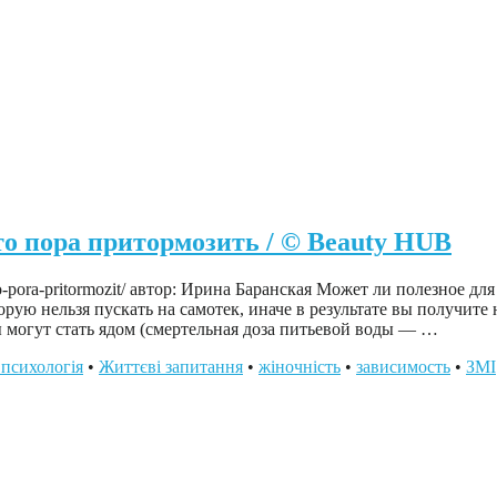
то пора притормозить / © Beauty HUB
chto-pora-pritormozit/ автор: Ирина Баранская Может ли полезное 
орую нельзя пускать на самотек, иначе в результате вы получите
 могут стать ядом (смертельная доза питьевой воды — …
 психологія
•
Життєві запитання
•
жіночність
•
зависимость
•
ЗМІ