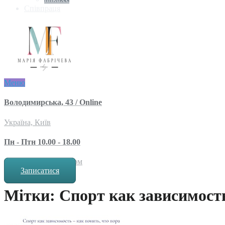
Співпраця
Меню
Володимирська, 43 / Online
Україна, Київ
Пн - Птн 10.00 - 18.00
за попереднім записом
Записатися
Мітки: Спорт как зависимост