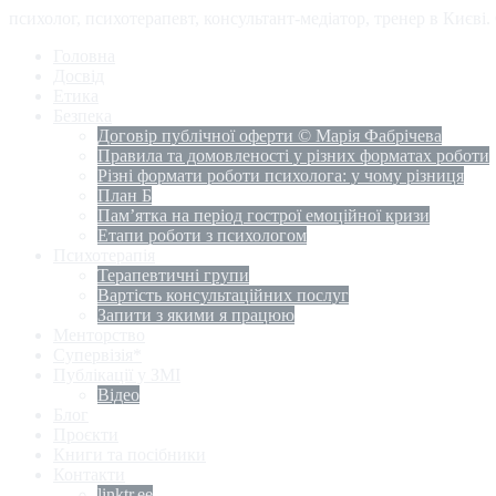
психолог, психотерапевт, консультант-медіатор, тренер в Києві
Головна
Досвід
Етика
Безпека
Договір публічної оферти © Марія Фабрічева
Правила та домовленості у різних форматах роботи
Різні формати роботи психолога: у чому різниця
План Б
Пам’ятка на період гострої емоційної кризи
Етапи роботи з психологом
Психотерапія
Терапевтичні групи
Вартість консультаційних послуг
Запити з якими я працюю
Менторство
Супервізія*
Публікації у ЗМІ
Відео
Блог
Проєкти
Книги та посібники
Контакти
linktr.ee