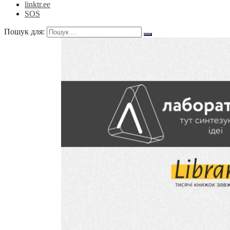
linktr.ee
SOS
Пошук для: