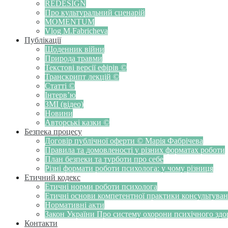
REDESIGN
Про культуральний сценарій
MOMENTUM
Vlog M.Fabricheva
Публікації
Щоденник війни
Природа травми
Текстові версії ефірів ©
Транскрипт лекцій ©
Статті ©
Інтерв’ю
ЗМІ (відео)
Новини
Авторські казки ©
Безпека процесу
Договір публічної оферти © Марія Фабрічева
Правила та домовленості у різних форматах роботи
План безпеки та турботи про себе
Різні формати роботи психолога: у чому різниця
Етичний кодекс
Етичні норми роботи психолога
Етичні основи компетентної практики консультуванн
Нормативні акти
Закон України Про систему охорони психічного здоров
Контакти