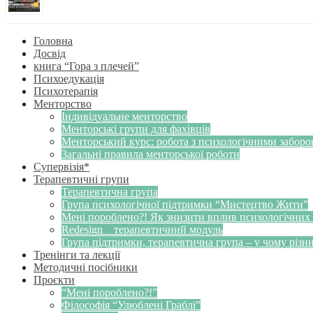
Головна
Досвід
книга “Гора з плечей”
Психоедукація
Психотерапія
Менторство
Індивідуальне менторство
Менторські групи для фахівців
Менторський курс: робота з психологічними забор
Загальні правила менторської роботи
Супервізія*
Терапевтичні групи
Терапевтична група
Група психологічної підтримки “Мистецтво Жити”
Мені пороблено?! Як знизити вплив психологічних
Redesign _ терапевтичний модуль
Група підтримки, терапевтична група – у чому різн
Тренінги та лекції
Методичні посібники
Проєкти
“Мені пороблено?!”
Філософія “Улюблені Граблі”