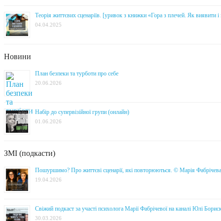
Теорія життєвих сценаріїв. [уривок з книжки «Гора з плечей. Як виявити 
04.04.2025
Новини
План безпеки та турботи про себе
20.06.2026
Набір до супервізійної групи (онлайн)
01.06.2026
ЗМІ (подкасти)
Пошуршимо? Про життєві сценарії, які повторюються. © Марія Фабрічев
19.04.2026
Свіжий подкаст за участі психолога Марії Фабрічевої на каналі Юлі Борис
30.03.2026