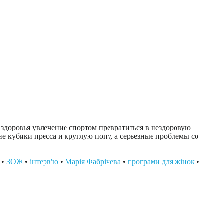
для здоровья увлечение спортом превратиться в нездоровую
 не кубики пресса и круглую попу, а серьезные проблемы со
•
ЗОЖ
•
інтерв'ю
•
Марія Фабрічева
•
програми для жінок
•