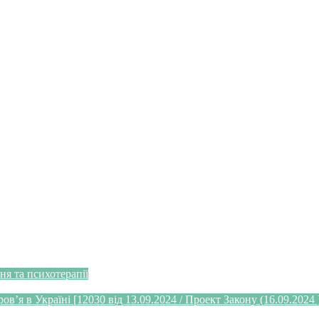
я та психотерапії
’я в Україні [12030 від 13.09.2024 / Проект Закону (16.09.2024 