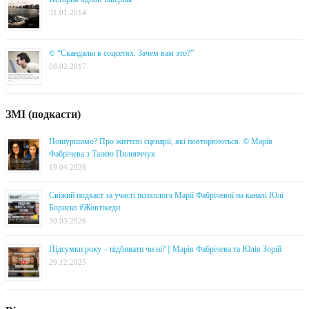
31.01.2014
© “Скандалы в соцсетях. Зачем вам это?”
08.02.2017
ЗМІ (подкасти)
Пошуршимо? Про життєві сценарії, які повторюються. © Марія
Фабрічева з Танею Пилипччук
19.04.2026
Свіжий подкаст за участі психолога Марії Фабрічевої на каналі Юлі
Бориско #Жовтікеди
30.03.2026
Підсумки року – підбивати чи ні? || Марія Фабрічева та Юлія Зорій
29.12.2025