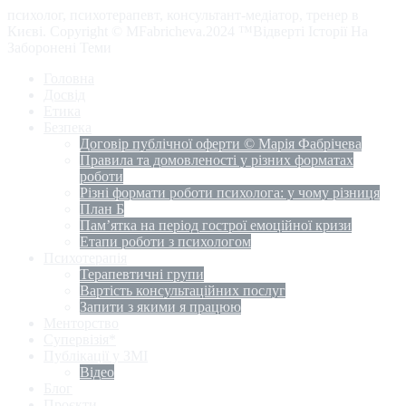
психолог, психотерапевт, консультант-медіатор, тренер в
Києві. Copyright © MFabricheva.2024 ™Відверті Історії На
Заборонені Теми
Головна
Досвід
Етика
Безпека
Договір публічної оферти © Марія Фабрічева
Правила та домовленості у різних форматах
роботи
Різні формати роботи психолога: у чому різниця
План Б
Пам’ятка на період гострої емоційної кризи
Етапи роботи з психологом
Психотерапія
Терапевтичні групи
Вартість консультаційних послуг
Запити з якими я працюю
Менторство
Супервізія*
Публікації у ЗМІ
Відео
Блог
Проєкти