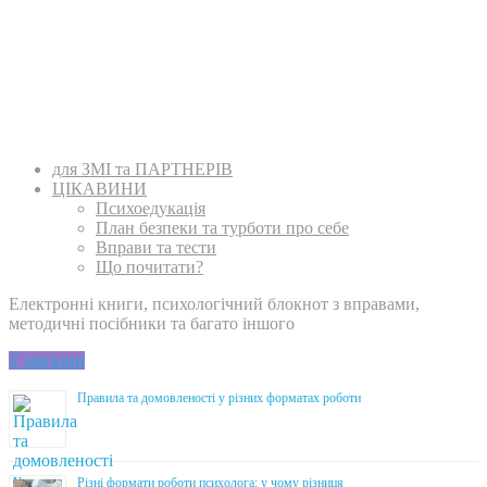
для ЗМІ та ПАРТНЕРІВ
ЦІКАВИНИ
Психоедукація
План безпеки та турботи про себе
Вправи та тести
Що почитати?
Електронні книги, психологічний блокнот з вправами,
методичні посібники та багато іншого
У магазин
Правила та домовленості у різних форматах роботи
Різні формати роботи психолога: у чому різниця