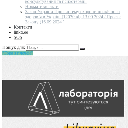
консультування та психотерапії
Нормативні акти
Закон України Про систему охорони психічного
здоров’я в Україні [12030 від 13.09.2024 / Проект
Закону (16.09.2024 ]
Контакти
linktr.ee
SOS
Пошук для:
"Гора з плечей"