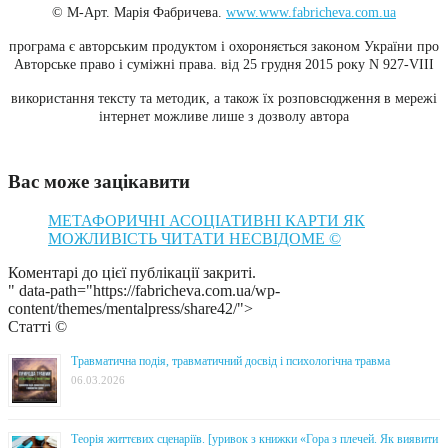
© М-Арт. Марія Фабричева.
www.www.fabricheva.com.ua
програма є авторським продуктом і охороняється законом України про
Авторське право і суміжні права. від 25 грудня 2015 року N 927-VІІІ
використання тексту та методик, а також їх розповсюдження в мережі
інтернет можливе лише з дозволу автора
Вас може зацікавити
МЕТАФОРИЧНІ АСОЦІАТИВНІ КАРТИ ЯК
МОЖЛИВІСТЬ ЧИТАТИ НЕСВІДОМЕ ©
Коментарі до цієї публікації закриті.
" data-path="https://fabricheva.com.ua/wp-
content/themes/mentalpress/share42/">
Статті ©
Травматична подія, травматичний досвід і психологічна травма
06.03.2026
Теорія життєвих сценаріїв. [уривок з книжки «Гора з плечей. Як виявити