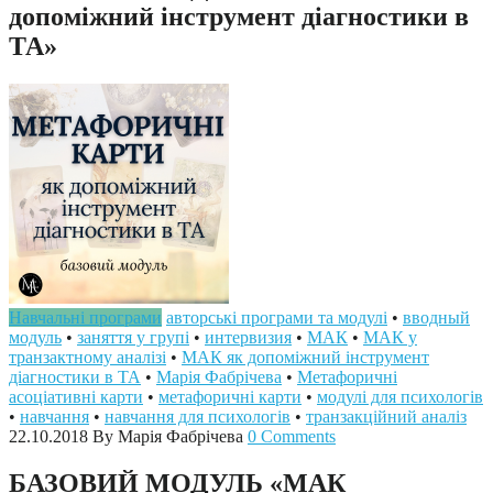
допоміжний інструмент діагностики в
ТА»
Навчальні програми
авторські програми та модулі
•
вводный
модуль
•
заняття у групі
•
интервизия
•
МАК
•
МАК у
транзактному аналізі
•
МАК як допоміжний інструмент
діагностики в ТА
•
Марія Фабрічева
•
Метафоричні
асоціативні карти
•
метафоричні карти
•
модулі для психологів
•
навчання
•
навчання для психологів
•
транзакційний аналіз
22.10.2018
By Марія Фабрічева
0 Comments
БАЗОВИЙ МОДУЛЬ «МАК