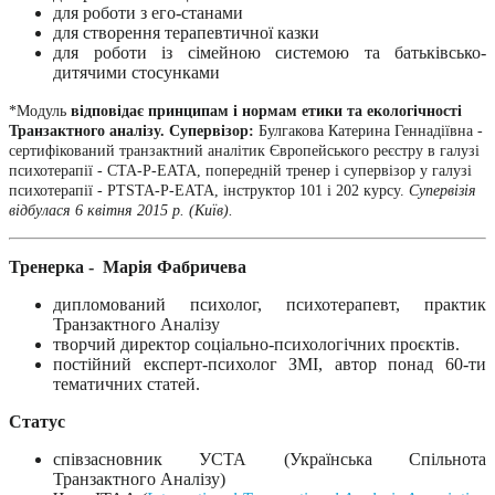
для роботи з его-станами
для створення терапевтичної казки
для роботи із сімейною системою та батьківсько-
дитячими стосунками
*Модуль
відповідає принципам і нормам етики та екологічності
Транзактного аналізу.
Супервізор:
Булгакова Катерина Геннадіївна -
сертифікований транзактний аналітик Європейського реєстру в галузі
психотерапії - СТА-P-ЕАТА, попередній тренер і супервізор у галузі
психотерапії - PTSTA-P-ЕАТА, інструктор 101 і 202 курсу.
Супервізія
відбулася 6 квітня 2015 р. (Київ).
Тренерка -
Марія Фабричева
дипломований психолог, психотерапевт, практик
Транзактного Аналізу
творчий директор соціально-психологічних проєктів.
постійний експерт-психолог ЗМІ, автор понад 60-ти
тематичних статей.
Статус
співзасновник УСТА (Українська Спільнота
Транзактного Аналізу)