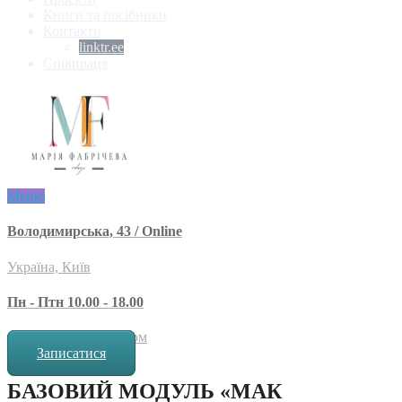
Книги та посібники
Контакти
linktr.ee
Співпраця
Меню
Володимирська, 43 / Online
Україна, Київ
Пн - Птн 10.00 - 18.00
за попереднім записом
Записатися
БАЗОВИЙ МОДУЛЬ «МАК