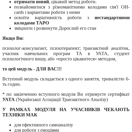
отримати новий
, цікавий метод роботи.
познайомитися з різноманітними колодами сім'ї OH-
cards і варіантами роботи з ними
освоїти варіативність роботи з
нестандартними
колодами ТАРО
зміцнити і розвинути Дорослий его стан
Якщо Ви:
психолог-консультант, психотерапевт; транзактний аналітик,
учасник навчальних програм ТА в УАТА, студент
психологічного вишу, або «просто цікавитеся» методом
,
то цей модуль - ДЛЯ ВАС!!!
Вступний модуль складається з одного заняття, тривалістю 6-
ть годин.
* по закінченню вступного модуля Ви отримуєте сертифікат
УАТА
(Української Асоціації Транзактного Аналізу)
У РАМКАХ МОДУЛЯ НА УЧАСНИКІВ ЧЕКАЮТЬ
ТЕХНІКИ МАК
для ефективного самоаналізу
для роботи з емоціями