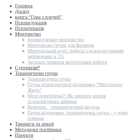
Головна
Досвід
книга “Гора з плечей”
Психоедукація
Психотерапія
Менторство
Індивідуальне менторство
Менторські групи для фахівців
Менторський курс: робота з психологічними
заборонами в ТА
Загальні правила менторської роботи
Супервізія*
Терапевтичні групи
Терапевтична група
Група психологічної підтримки “Мистецтво
Жити”
Мені пороблено?! Як знизити вплив
психологічних заборон
Redesign _ терапевтичний модуль
Група підтримки, терапевтична група – у чому
різниця
Тренінги та лекції
Методичні посібники
Проєкти