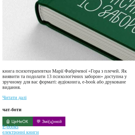
книга психотерапевтки Марії Фабрічевої «Гора з плечей. Як
виявити та подолати 13 психологічних заборон» доступна у
зручному для вас форматі: аудіокнига, e-book або друковане
видання.
Читати далі
чат-боти
🤖 ЦеНеОК
💬 Змі(ц)нюй
E-books
електронні книги