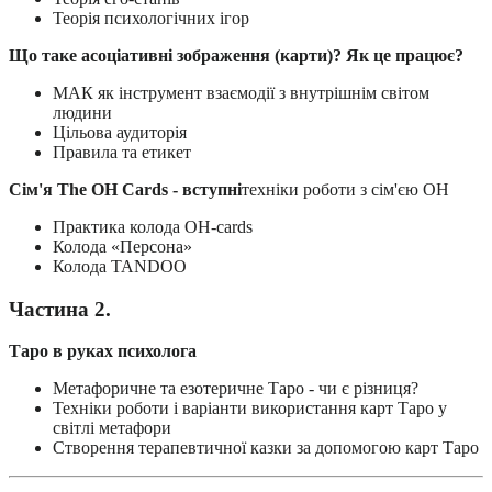
Теорія психологічних ігор
Що таке асоціативні зображення (карти)?
Як це працює?
МАК як інструмент взаємодії з внутрішнім світом
людини
Цільова аудиторія
Правила та етикет
Сім'я The OH Cards - вступні
техніки роботи з сім'єю OH
Практика колода OH-cards
Колода «Персона»
Колода TANDOO
Частина 2.
Таро в руках психолога
Метафоричне та езотеричне Таро - чи є різниця?
Техніки роботи і варіанти використання карт Таро у
світлі метафори
Створення терапевтичної казки за допомогою карт Таро