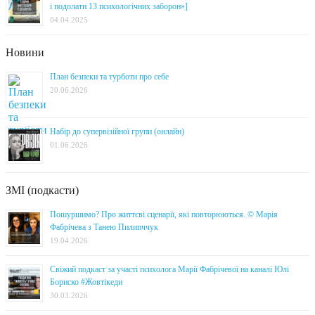
і подолати 13 психологічних заборон»]
04.04.2025
Новини
План безпеки та турботи про себе
20.06.2026
Набір до супервізійної групи (онлайн)
01.06.2026
ЗМІ (подкасти)
Пошуршимо? Про життєві сценарії, які повторюються. © Марія
Фабрічева з Танею Пилипччук
19.04.2026
Свіжий подкаст за участі психолога Марії Фабрічевої на каналі Юлі
Бориско #Жовтікеди
30.03.2026