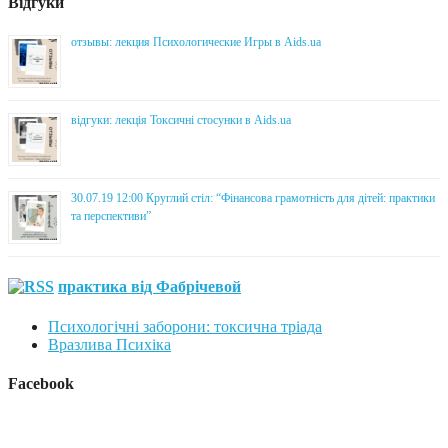
Відгуки
отзывы: лекция Психологические Игры в Aids.ua
відгуки: лекція Токсичні стосунки в Aids.ua
30.07.19 12:00 Круглий стіл: “Фінансова грамотність для дітей: практики
та перспективи”
практика від Фабрічевой
Психологічні заборони: токсична тріада
Вразлива Психіка
Facebook