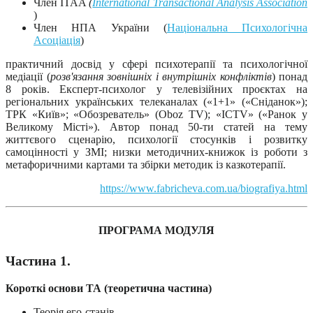
Член ITAA
(
International Transactional Analysis Association
)
Член НПА України (
Національна Психологічна
Асоціація
)
практичний досвід у сфері психотерапії та психологічної
медіації (
розв'язання зовнішніх і внутрішніх конфліктів
) понад
8 років. Експерт-психолог у телевізійних проєктах на
регіональних українських телеканалах («1+1» («Сніданок»);
ТРК «Київ»; «Обозреватель» (Oboz TV); «ICTV» («Ранок у
Великому Місті»). Автор понад 50-ти статей на тему
життєвого сценарію, психології стосунків і розвитку
самоцінності у ЗМІ; низки методичних-книжок із роботи з
метафоричними картами та збірки методик із казкотерапії.
https://www.fabricheva.com.ua/biografiya.html
ПРОГРАМА МОДУЛЯ
Частина 1.
Короткі основи ТА (теоретична частина)
Теорія его-станів