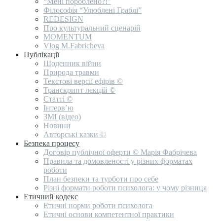
“Мені пороблено?!”
Філософія “Улюблені Граблі”
REDESIGN
Про культуральний сценарій
MOMENTUM
Vlog M.Fabricheva
Публікації
Щоденник війни
Природа травми
Текстові версії ефірів ©
Транскрипт лекцій ©
Статті ©
Інтерв’ю
ЗМІ (відео)
Новини
Авторські казки ©
Безпека процесу
Договір публічної оферти © Марія Фабрічева
Правила та домовленості у різних форматах
роботи
План безпеки та турботи про себе
Різні формати роботи психолога: у чому різниця
Етичний кодекс
Етичні норми роботи психолога
Етичні основи компетентної практики