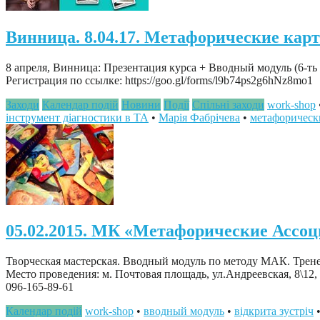
Винница. 8.04.17. Метафорические кар
8 апреля, Винница: Презентация курса + Вводный модуль (6-т
Регистрация по ссылке: https://goo.gl/forms/l9b74ps2g6hNz8mo1
Заходи
Календар подій
Новини
Події
Спільні заходи
work-shop
інструмент діагностики в ТА
•
Марія Фабрічева
•
метафорическ
05.02.2015. МК «Метафорические Ассоц
Творческая мастерская. Вводный модуль по методу МАК. Трен
Место проведения: м. Почтовая площадь, ул.Андреевская, 8\12, 
096-165-89-61
Календар подій
work-shop
•
вводный модуль
•
відкрита зустріч