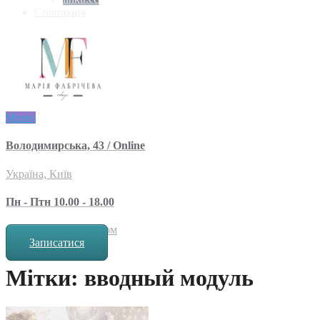
Співпраця
Меню
Володимирська, 43 / Online
Україна, Київ
Пн - Птн 10.00 - 18.00
за попереднім записом
Записатися
Мітки: вводный модуль