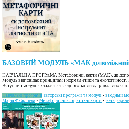
БАЗОВИЙ МОДУЛЬ «МАК допоміжний ін
НАВЧАЛЬНА ПРОГРАМА Метафоричні карти (МАК), як допоміжн
Модуль відповідає принципам і нормам етики та екологічності 
Вступний модуль складається з одного заняття, тривалістю 6-ть
Навчальні програми
авторські програми та модулі
•
вводный мо
Марія Фабрічева
•
Метафоричні асоціативні карти
•
метафоричн