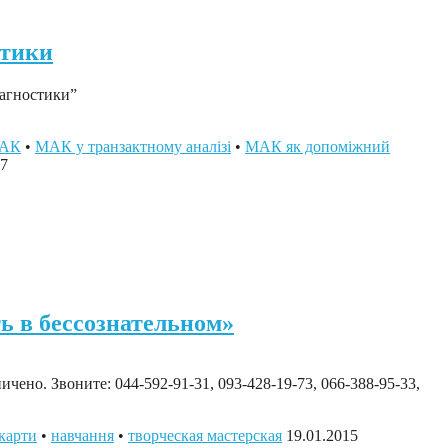
стики
иагностики”
АК
•
МАК у транзактному аналізі
•
МАК як допоміжний
17
ь в бессознательном»
чено. Звоните: 044-592-91-31, 093-428-19-73, 066-388-95-33,
карти
•
навчання
•
творческая мастерская
19.01.2015