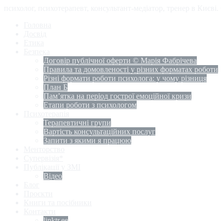
психолог, психотерапевт, консультант-медіатор, тренер в Києві
Головна
Досвід
Етика
Безпека
Договір публічної оферти © Марія Фабрічева
Правила та домовленості у різних форматах роботи
Різні формати роботи психолога: у чому різниця
План Б
Пам’ятка на період гострої емоційної кризи
Етапи роботи з психологом
Психотерапія
Терапевтичні групи
Вартість консультаційних послуг
Запити з якими я працюю
Менторство
Супервізія*
Публікації у ЗМІ
Відео
Блог
Проєкти
Книги та посібники
Контакти
linktr.ee