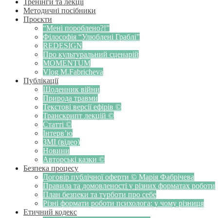
Тренінги та лекції
Методичні посібники
Проєкти
“Мені пороблено?!”
Філософія “Улюблені Граблі”
REDESIGN
Про культуральний сценарій
MOMENTUM
Vlog M.Fabricheva
Публікації
Щоденник війни
Природа травми
Текстові версії ефірів ©
Транскрипт лекцій ©
Статті ©
Інтерв’ю
ЗМІ (відео)
Новини
Авторські казки ©
Безпека процесу
Договір публічної оферти © Марія Фабрічева
Правила та домовленості у різних форматах роботи
План безпеки та турботи про себе
Різні формати роботи психолога: у чому різниця
Етичний кодекс