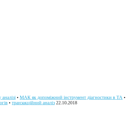
 аналізі
•
МАК як допоміжний інструмент діагностики в ТА
•
огів
•
транзакційний аналіз
22.10.2018