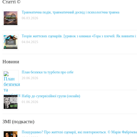
Статті ©
Травматична подія, травматичний досвід і психологічна травма
06.03.2026
Теорія життєвих сценаріїв. [уривок з книжки «Гора з плечей. Як виявити 
04.04.2025
Новини
План безпеки та турботи про себе
20.06.2026
Набір до супервізійної групи (онлайн)
01.06.2026
ЗМІ (подкасти)
Пошуршимо? Про життєві сценарії, які повторюються. © Марія Фабрічев