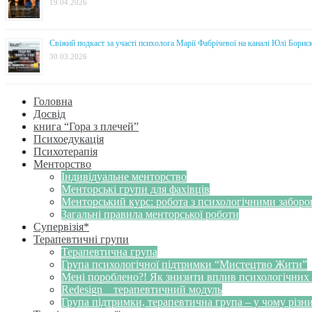
19.04.2026
Свіжий подкаст за участі психолога Марії Фабрічевої на каналі Юлі Борис
30.03.2026
Головна
Досвід
книга “Гора з плечей”
Психоедукація
Психотерапія
Менторство
Індивідуальне менторство
Менторські групи для фахівців
Менторський курс: робота з психологічними забор
Загальні правила менторської роботи
Супервізія*
Терапевтичні групи
Терапевтична група
Група психологічної підтримки “Мистецтво Жити”
Мені пороблено?! Як знизити вплив психологічних
Redesign _ терапевтичний модуль
Група підтримки, терапевтична група – у чому різн