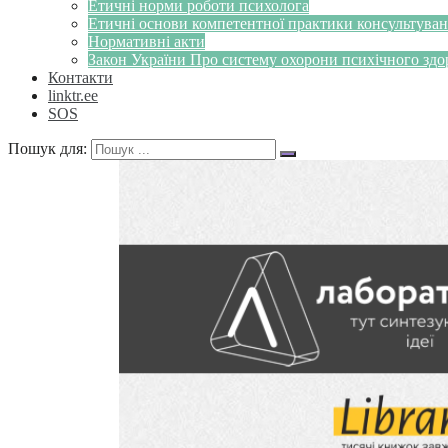
Етичні норми роботи психолога
Етичні основи компетентної практики консультуванн
Нормативні акти
Закон України Про систему охорони психічного здоров
Контакти
linktr.ee
SOS
Пошук для: