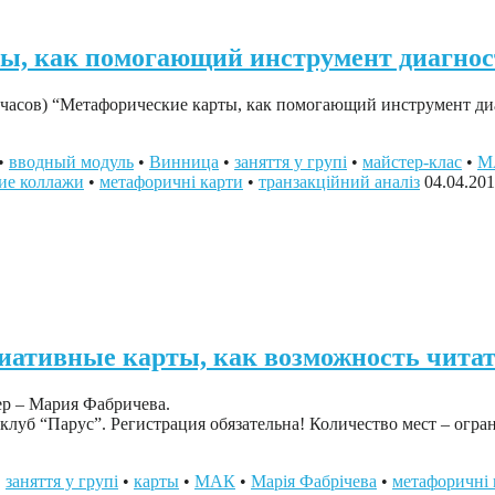
ты, как помогающий инструмент диагно
ь часов) “Метафорические карты, как помогающий инструмент д
•
вводный модуль
•
Винница
•
заняття у групі
•
майстер-клас
•
М
ие коллажи
•
метафоричні карти
•
транзакційний аналіз
04.04.20
иативные карты, как возможность читат
ер – Мария Фабричева.
клуб “Парус”. Регистрация обязательна! Количество мест – ограни
•
заняття у групі
•
карты
•
МАК
•
Марія Фабрічева
•
метафоричні 