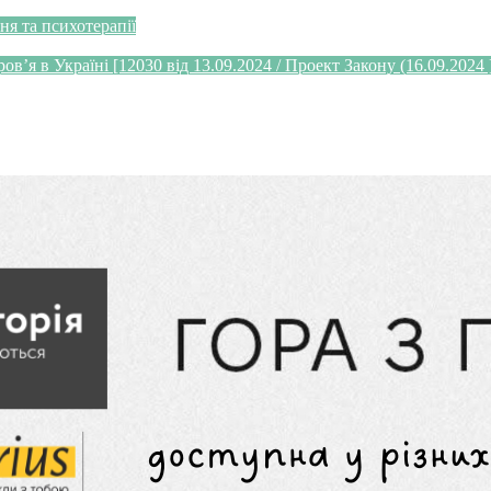
я та психотерапії
’я в Україні [12030 від 13.09.2024 / Проект Закону (16.09.2024 