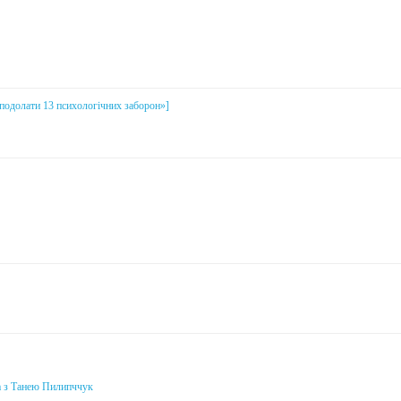
і подолати 13 психологічних заборон»]
а з Танею Пилипччук