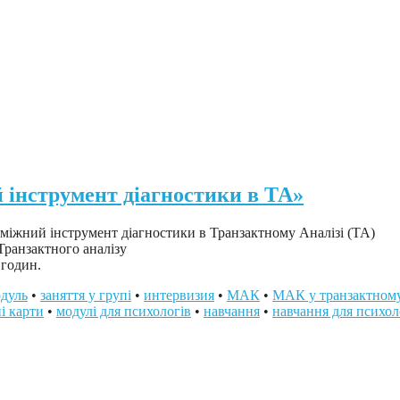
струмент діагностики в ТА»
ий інструмент діагностики в Транзактному Аналізі (ТА)
Транзактного аналізу
 годин.
дуль
•
заняття у групі
•
интервизия
•
МАК
•
МАК у транзактному
і карти
•
модулі для психологів
•
навчання
•
навчання для психол