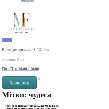
Співпраця
Меню
Володимирська, 43 / Online
Україна, Київ
Пн - Птн 10.00 - 18.00
за попереднім записом
Записатися
Мітки: чудеса