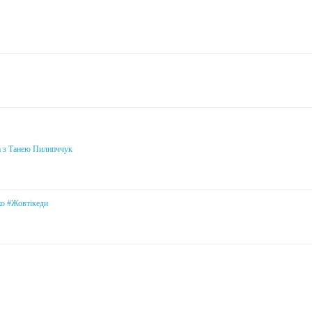
а з Танею Пилипччук
ко #Жовтікеди