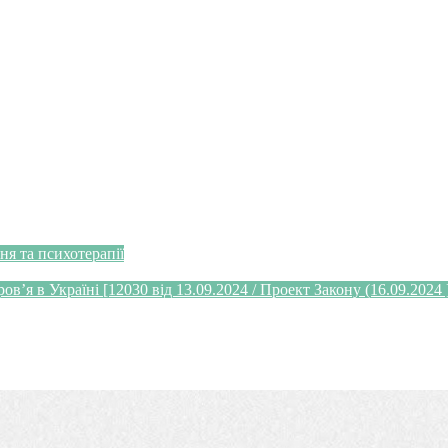
я та психотерапії
’я в Україні [12030 від 13.09.2024 / Проект Закону (16.09.2024 