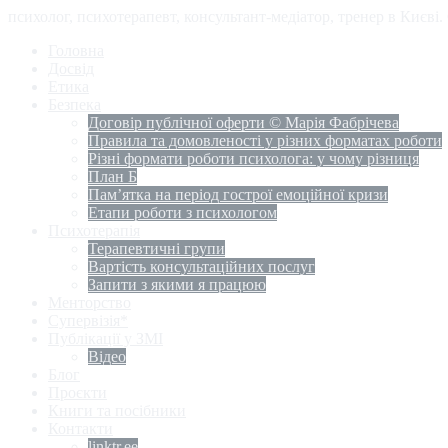
психолог, психотерапевт, консультант-медіатор, тренер в Києві
Головна
Досвід
Етика
Безпека
Договір публічної оферти © Марія Фабрічева
Правила та домовленості у різних форматах роботи
Різні формати роботи психолога: у чому різниця
План Б
Пам’ятка на період гострої емоційної кризи
Етапи роботи з психологом
Психотерапія
Терапевтичні групи
Вартість консультаційних послуг
Запити з якими я працюю
Менторство
Супервізія*
Публікації у ЗМІ
Відео
Блог
Проєкти
Книги та посібники
Контакти
linktr.ee