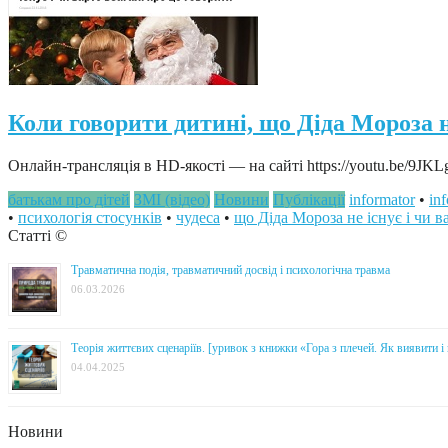
Коли говорити дитині, що Діда Мороза не 
Онлайн-трансляція в HD-якості — на сайті https://youtu.be/9JK
батькам про дітей
ЗМІ (відео)
Новини
Публікації
informator
•
in
•
психологія стосунків
•
чудеса
•
що Діда Мороза не існує і чи в
Статті ©
Травматична подія, травматичний досвід і психологічна травма
06.03.2026
Теорія життєвих сценаріїв. [уривок з книжки «Гора з плечей. Як виявити 
04.04.2025
Новини