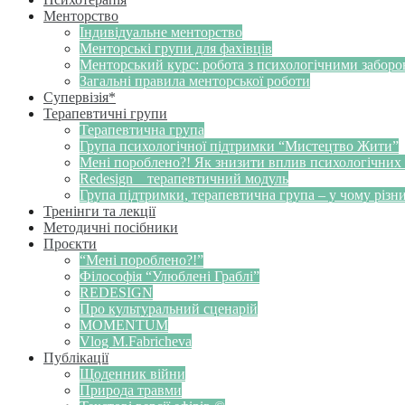
Менторство
Індивідуальне менторство
Менторські групи для фахівців
Менторський курс: робота з психологічними забор
Загальні правила менторської роботи
Супервізія*
Терапевтичні групи
Терапевтична група
Група психологічної підтримки “Мистецтво Жити”
Мені пороблено?! Як знизити вплив психологічних
Redesign _ терапевтичний модуль
Група підтримки, терапевтична група – у чому різн
Тренінги та лекції
Методичні посібники
Проєкти
“Мені пороблено?!”
Філософія “Улюблені Граблі”
REDESIGN
Про культуральний сценарій
MOMENTUM
Vlog M.Fabricheva
Публікації
Щоденник війни
Природа травми