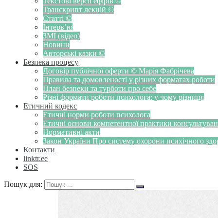
Текстові версії ефірів ©
Транскрипт лекцій ©
Статті ©
Інтерв’ю
ЗМІ (відео)
Новини
Авторські казки ©
Безпека процесу
Договір публічної оферти © Марія Фабрічева
Правила та домовленості у різних форматах роботи
План безпеки та турботи про себе
Різні формати роботи психолога: у чому різниця
Етичний кодекс
Етичні норми роботи психолога
Етичні основи компетентної практики консультуванн
Нормативні акти
Закон України Про систему охорони психічного здоров
Контакти
linktr.ee
SOS
Пошук для: