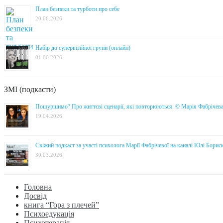
План безпеки та турботи про себе
20.06.2026
Набір до супервізійної групи (онлайн)
01.06.2026
ЗМІ (подкасти)
Пошуршимо? Про життєві сценарії, які повторюються. © Марія Фабрічев
19.04.2026
Свіжий подкаст за участі психолога Марії Фабрічевої на каналі Юлі Борис
30.03.2026
Головна
Досвід
книга “Гора з плечей”
Психоедукація
Психотерапія