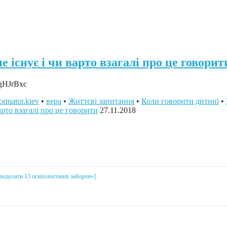
існує і чи варто взагалі про це говорити 
LgHJrBxc
formator.kiev
•
вера
•
Життєві запитання
•
Коли говорити дитині
•
арто взагалі про це говорити
27.11.2018
і подолати 13 психологічних заборон»]