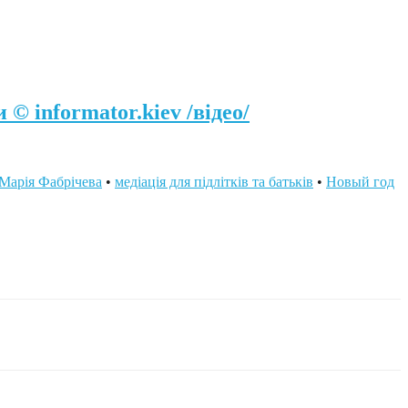
© informator.kiev /відео/
Марія Фабрічева
•
медіація для підлітків та батьків
•
Новый год