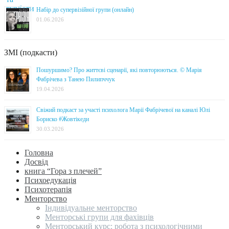
Набір до супервізійної групи (онлайн)
01.06.2026
ЗМІ (подкасти)
Пошуршимо? Про життєві сценарії, які повторюються. © Марія
Фабрічева з Танею Пилипччук
19.04.2026
Свіжий подкаст за участі психолога Марії Фабрічевої на каналі Юлі
Бориско #Жовтікеди
30.03.2026
Головна
Досвід
книга “Гора з плечей”
Психоедукація
Психотерапія
Менторство
Індивідуальне менторство
Менторські групи для фахівців
Менторський курс: робота з психологічними