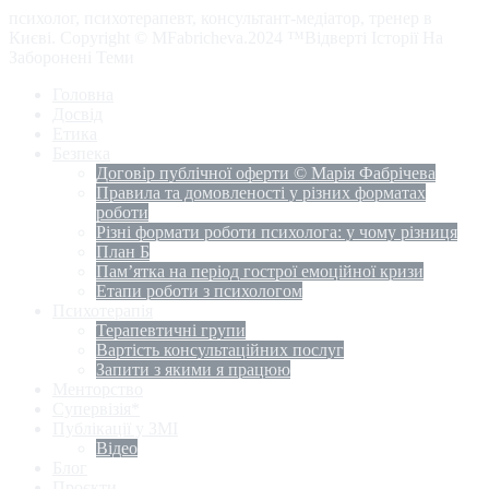
психолог, психотерапевт, консультант-медіатор, тренер в
Києві. Copyright © MFabricheva.2024 ™Відверті Історії На
Заборонені Теми
Головна
Досвід
Етика
Безпека
Договір публічної оферти © Марія Фабрічева
Правила та домовленості у різних форматах
роботи
Різні формати роботи психолога: у чому різниця
План Б
Пам’ятка на період гострої емоційної кризи
Етапи роботи з психологом
Психотерапія
Терапевтичні групи
Вартість консультаційних послуг
Запити з якими я працюю
Менторство
Супервізія*
Публікації у ЗМІ
Відео
Блог
Проєкти