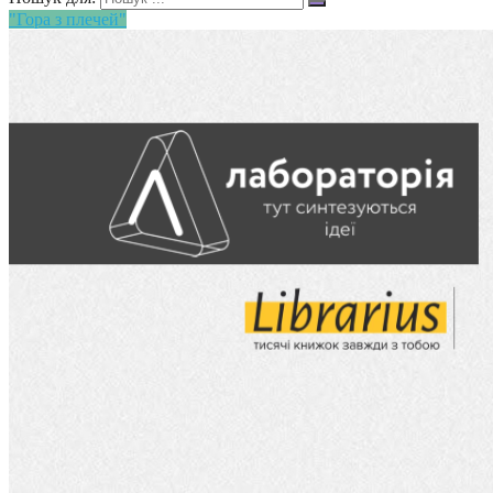
"Гора з плечей"