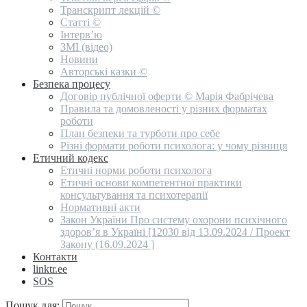
Транскрипт лекцій ©
Статті ©
Інтерв’ю
ЗМІ (відео)
Новини
Авторські казки ©
Безпека процесу
Договір публічної оферти © Марія Фабрічева
Правила та домовленості у різних форматах
роботи
План безпеки та турботи про себе
Різні формати роботи психолога: у чому різниця
Етичний кодекс
Етичні норми роботи психолога
Етичні основи компетентної практики
консультування та психотерапії
Нормативні акти
Закон України Про систему охорони психічного
здоров’я в Україні [12030 від 13.09.2024 / Проект
Закону (16.09.2024 ]
Контакти
linktr.ee
SOS
Пошук для: