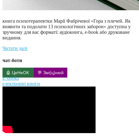
книга психотерапевтки Марії Фабрічевої «Гора з плечей. Як
виявити та подолати 13 психологічних заборон» доступна у
зручному для вас форматі: аудіокнига, e-book або друковане
видання.
Читати далі
чат-боти
🤖 ЦеНеОК
💬 Змі(ц)нюй
E-books
електронні книги