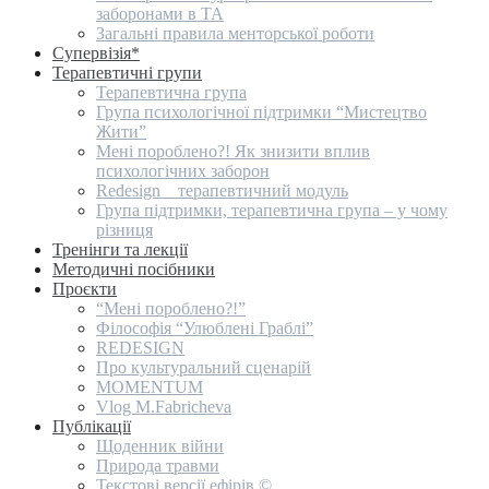
заборонами в ТА
Загальні правила менторської роботи
Супервізія*
Терапевтичні групи
Терапевтична група
Група психологічної підтримки “Мистецтво
Жити”
Мені пороблено?! Як знизити вплив
психологічних заборон
Redesign _ терапевтичний модуль
Група підтримки, терапевтична група – у чому
різниця
Тренінги та лекції
Методичні посібники
Проєкти
“Мені пороблено?!”
Філософія “Улюблені Граблі”
REDESIGN
Про культуральний сценарій
MOMENTUM
Vlog M.Fabricheva
Публікації
Щоденник війни
Природа травми
Текстові версії ефірів ©