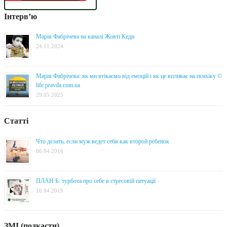
Інтерв’ю
Марія Фабрічева на каналі Жовті Кеди
24.11.2024
Марія Фабрічева: як ми втікаємо від емоцій і як це впливає на психіку ©
life.pravda.com.ua
29.05.2025
Статті
Что делать, если муж ведет себя как второй ребенок
06.04.2016
ПЛАН Б: турбота про себе в стресовій ситуації
16.04.2019
ЗМІ (подкасти)