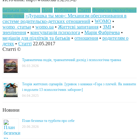
батькам про дітей
Події
Публікації
Статті
Формула екологічної
поведінки
«Дурашка ты моя»: Механизм обесценивания в
системе родительско-детских отношений
•
WOMO
•
womo_статьи
•
womo.ua
•
Життєві запитання
•
ЗМІ
•
знецінення
•
консультація психолога
•
Марія Фабрічева
•
медіація для підлітків та батьків
•
отношения
•
родителям о
детях
•
Статті
22.05.2017
Статті ©
Травматична подія, травматичний досвід і психологічна травма
06.03.2026
Теорія життєвих сценаріїв. [уривок з книжки «Гора з плечей. Як виявити
і подолати 13 психологічних заборон»]
04.04.2025
Новини
План безпеки та турботи про себе
20.06.2026