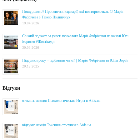
Пошуршимо? Про життєві сценарії, які повторюються. © Марія
Фабрічева з Танею Пилипччук
19.04.2026
Свіжий подкаст за участі психолога Марії Фабрічевої на каналі Юлі
Бориско #Жовтікеди
30.03.2026
Підсумки року – підбивати чи ні? || Марія Фабрічева та Юлія Зорій
29.12.2025
Відгуки
отзывы: лекция Психологические Игры в Aids.ua
відгуки: лекція Токсичні стосунки в Aids.ua