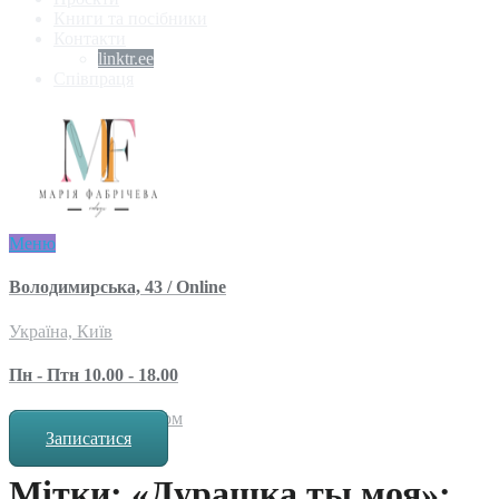
Книги та посібники
Контакти
linktr.ee
Співпраця
Меню
Володимирська, 43 / Online
Україна, Київ
Пн - Птн 10.00 - 18.00
за попереднім записом
Записатися
Мітки: «Дурашка ты моя»: