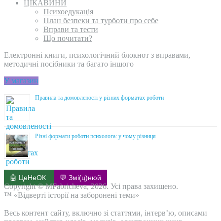
ЦІКАВИНИ
Психоедукація
План безпеки та турботи про себе
Вправи та тести
Що почитати?
Електронні книги, психологічний блокнот з вправами,
методичні посібники та багато іншого
У магазин
Правила та домовленості у різних форматах роботи
Різні формати роботи психолога: у чому різниця
🤖 ЦеНеОК
💬 Змі(ц)нюй
Copyright © MFabricheva, 2026. Усі права захищено.
™ «Відверті історії на заборонені теми»
Весь контент сайту, включно зі статтями, інтерв’ю, описами