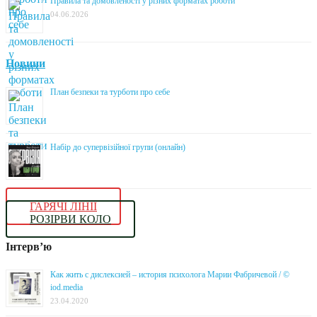
Правила та домовленості у різних форматах роботи
04.06.2026
Новини
План безпеки та турботи про себе
Набір до супервізійної групи (онлайн)
ГАРЯЧІ ЛІНІЇ
РОЗІРВИ КОЛО
Інтерв’ю
Как жить с дислексией – история психолога Марии Фабричевой / ©
iod.media
23.04.2020