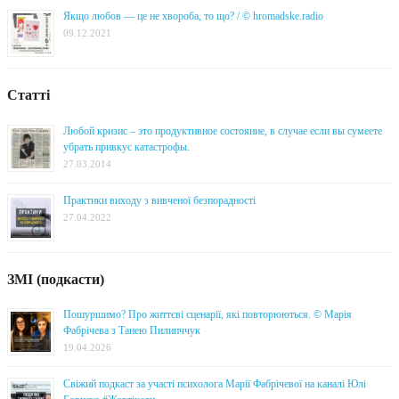
Якщо любов — це не хвороба, то що? / © hromadske.radio
09.12.2021
Статті
Любой кризис – это продуктивное состояние, в случае если вы сумеете
убрать привкус катастрофы.
27.03.2014
Практики виходу з вивченої безпорадності
27.04.2022
ЗМІ (подкасти)
Пошуршимо? Про життєві сценарії, які повторюються. © Марія
Фабрічева з Танею Пилипччук
19.04.2026
Свіжий подкаст за участі психолога Марії Фабрічевої на каналі Юлі