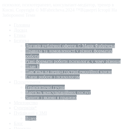
психолог, психотерапевт, консультант-медіатор, тренер в
Києві. Copyright © MFabricheva.2024 ™Відверті Історії На
Заборонені Теми
Головна
Досвід
Етика
Безпека
Договір публічної оферти © Марія Фабрічева
Правила та домовленості у різних форматах
роботи
Різні формати роботи психолога: у чому різниця
План Б
Пам’ятка на період гострої емоційної кризи
Етапи роботи з психологом
Психотерапія
Терапевтичні групи
Вартість консультаційних послуг
Запити з якими я працюю
Менторство
Супервізія*
Публікації у ЗМІ
Відео
Блог
Проєкти