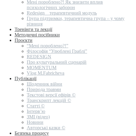
Мені пороблено?! Як знизити вплив
психологічних заборон
Redesign _ терапевтичний модуль
Група підтримки, терапевтична група – у чому
різниця
Тренінги та лекції
Методичні посібники
Проєкти
“Мені пороблено?!”
Філософія “Улюблені Граблі”
REDESIGN
Про культуральний сценарій
MOMENTUM
Vlog M.Fabricheva
Публікації
Щоденник війни
Природа травми
Текстові версії ефірів ©
Транскрипт лекцій ©
Статті ©
Інтерв’ю
ЗМІ (відео)
Новини
Авторські казки ©
Безпека процесу