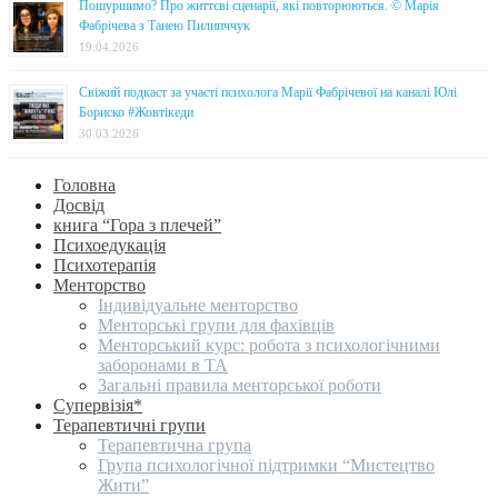
Пошуршимо? Про життєві сценарії, які повторюються. © Марія
Фабрічева з Танею Пилипччук
19.04.2026
Свіжий подкаст за участі психолога Марії Фабрічевої на каналі Юлі
Бориско #Жовтікеди
30.03.2026
Головна
Досвід
книга “Гора з плечей”
Психоедукація
Психотерапія
Менторство
Індивідуальне менторство
Менторські групи для фахівців
Менторський курс: робота з психологічними
заборонами в ТА
Загальні правила менторської роботи
Супервізія*
Терапевтичні групи
Терапевтична група
Група психологічної підтримки “Мистецтво
Жити”