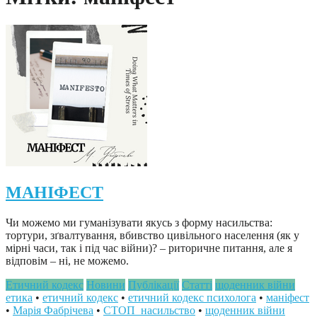
МАНІФЕСТ
Чи можемо ми гуманізувати якусь з форму насильства:
тортури, зґвалтування, вбивство цивільного населення (як у
мірні часи, так і під час війни)? – риторичне питання, але я
відповім – ні, не можемо.
Етичний кодекс
Новини
Публікації
Статті
щоденник війни
етика
•
етичний кодекс
•
етичний кодекс психолога
•
маніфест
•
Марія Фабрічева
•
СТОП_насильство
•
щоденник війни