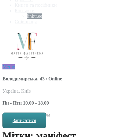
Книги та посібники
Контакти
linktr.ee
Співпраця
Меню
Володимирська, 43 / Online
Україна, Київ
Пн - Птн 10.00 - 18.00
за попереднім записом
Записатися
Мітки: маніфест