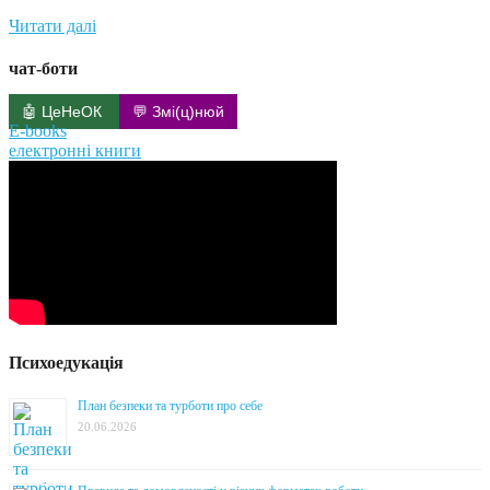
Читати далі
чат-боти
🤖 ЦеНеОК
💬 Змі(ц)нюй
E-books
електронні книги
Психоедукація
План безпеки та турботи про себе
20.06.2026