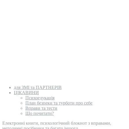
для ЗМІ та ПАРТНЕРІВ
ЦІКАВИНИ
Психоедукація
План безпеки та турботи про себе
Вправи та тести
Що почитати?
Електронні книги, психологічний блокнот з вправами,
методичні посібники та багато іншого