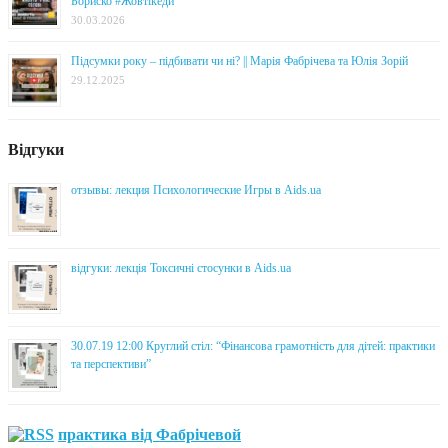
Бориско #Жовтікеди
30.03.2026
Підсумки року – підбивати чи ні? || Марія Фабрічева та Юлія Зорій
29.12.2025
Відгуки
отзывы: лекция Психологические Игры в Aids.ua
відгуки: лекція Токсичні стосунки в Aids.ua
30.07.19 12:00 Круглий стіл: “Фінансова грамотність для дітей: практики
та перспективи”
практика від Фабрічевой