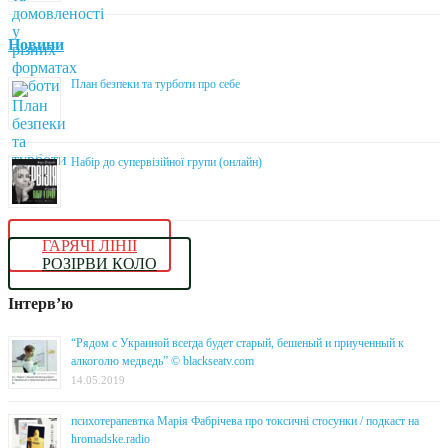
Новини
План безпеки та турботи про себе
Набір до супервізійної групи (онлайн)
ГАРЯЧІ ЛІНІЇ
РОЗІРВИ КОЛО
Інтерв’ю
“Рядом с Украиной всегда будет старый, бешеный и приученный к
алкоголю медведь” © blackseatv.com
14.05.2019
психотерапевтка Марія Фабрічева про токсичні стосунки / подкаст на
hromadske.radio