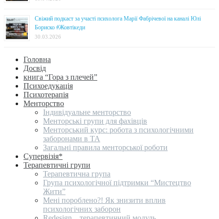
Свіжий подкаст за участі психолога Марії Фабрічевої на каналі Юлі
Бориско #Жовтікеди
30.03.2026
Головна
Досвід
книга “Гора з плечей”
Психоедукація
Психотерапія
Менторство
Індивідуальне менторство
Менторські групи для фахівців
Менторський курс: робота з психологічними
заборонами в ТА
Загальні правила менторської роботи
Супервізія*
Терапевтичні групи
Терапевтична група
Група психологічної підтримки “Мистецтво
Жити”
Мені пороблено?! Як знизити вплив
психологічних заборон
Redesign _ терапевтичний модуль