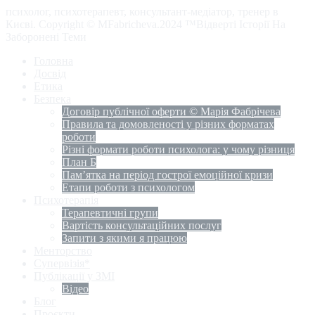
психолог, психотерапевт, консультант-медіатор, тренер в
Києві. Copyright © MFabricheva.2024 ™Відверті Історії На
Заборонені Теми
Головна
Досвід
Етика
Безпека
Договір публічної оферти © Марія Фабрічева
Правила та домовленості у різних форматах
роботи
Різні формати роботи психолога: у чому різниця
План Б
Пам’ятка на період гострої емоційної кризи
Етапи роботи з психологом
Психотерапія
Терапевтичні групи
Вартість консультаційних послуг
Запити з якими я працюю
Менторство
Супервізія*
Публікації у ЗМІ
Відео
Блог
Проєкти