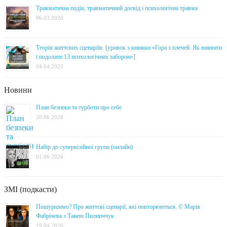
Травматична подія, травматичний досвід і психологічна травма
06.03.2026
Теорія життєвих сценаріїв. [уривок з книжки «Гора з плечей. Як виявити
і подолати 13 психологічних заборон»]
04.04.2025
Новини
План безпеки та турботи про себе
20.06.2026
Набір до супервізійної групи (онлайн)
01.06.2026
ЗМІ (подкасти)
Пошуршимо? Про життєві сценарії, які повторюються. © Марія
Фабрічева з Танею Пилипччук
19.04.2026