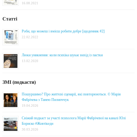
16.08.2021
Статті
Роби, що можеш і вмієш робити добре [щоденник #2]
22.02.2022
Люки уникнення: коли психіка шукає вихід із пастки
13.02.2020
ЗМІ (подкасти)
Пошуршимо? Про життєві сценарії, які повторюються. © Марія
Фабрічева з Танею Пилипччук
19.04.2026
Свіжий подкаст за участі психолога Марії Фабрічевої на каналі Юлі
Бориско #Жовтікеди
30.03.2026