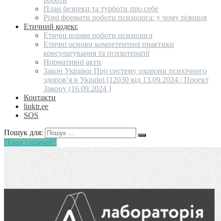
План безпеки та турботи про себе
Різні формати роботи психолога: у чому різниця
Етичний кодекс
Етичні норми роботи психолога
Етичні основи компетентної практики
консультування та психотерапії
Нормативні акти
Закон України Про систему охорони психічного
здоров’я в Україні [12030 від 13.09.2024 / Проект
Закону (16.09.2024 ]
Контакти
linktr.ee
SOS
Пошук для:
"Гора з плечей"