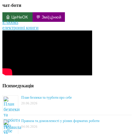
чат-боти
🤖 ЦеНеОК
💬 Змі(ц)нюй
E-books
електронні книги
Психоедукація
План безпеки та турботи про себе
20.06.2026
Правила та домовленості у різних форматах роботи
04.06.2026