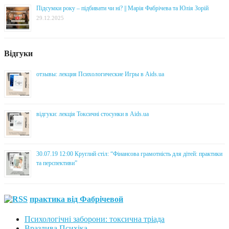
Підсумки року – підбивати чи ні? || Марія Фабрічева та Юлія Зорій
29.12.2025
Відгуки
отзывы: лекция Психологические Игры в Aids.ua
відгуки: лекція Токсичні стосунки в Aids.ua
30.07.19 12:00 Круглий стіл: “Фінансова грамотність для дітей: практики
та перспективи”
практика від Фабрічевой
Психологічні заборони: токсична тріада
Вразлива Психіка