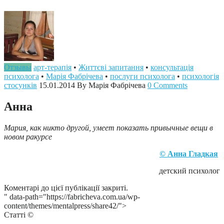
Отзывы
арт-терапія
•
Життєві запитання
•
консультація
психолога
•
Марія Фабрічева
•
послуги психолога
•
психологія
стосунків
15.01.2014
By Марія Фабрічева
0 Comments
Анна
Мария, как никто другой, умеет показать привычные вещи в
новом ракурсе
© Анна Гладкая
детский психолог
Коментарі до цієї публікації закриті.
" data-path="https://fabricheva.com.ua/wp-
content/themes/mentalpress/share42/">
Статті ©