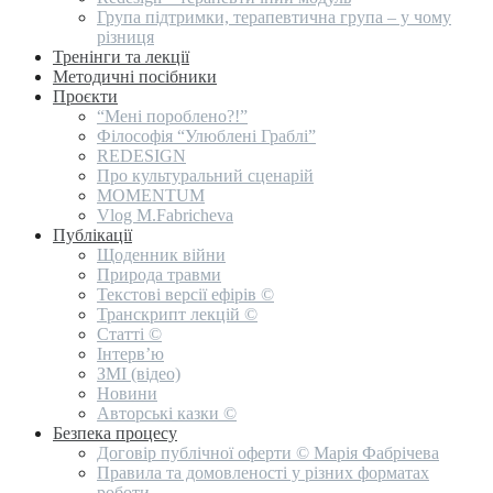
Група підтримки, терапевтична група – у чому
різниця
Тренінги та лекції
Методичні посібники
Проєкти
“Мені пороблено?!”
Філософія “Улюблені Граблі”
REDESIGN
Про культуральний сценарій
MOMENTUM
Vlog M.Fabricheva
Публікації
Щоденник війни
Природа травми
Текстові версії ефірів ©
Транскрипт лекцій ©
Статті ©
Інтерв’ю
ЗМІ (відео)
Новини
Авторські казки ©
Безпека процесу
Договір публічної оферти © Марія Фабрічева
Правила та домовленості у різних форматах
роботи