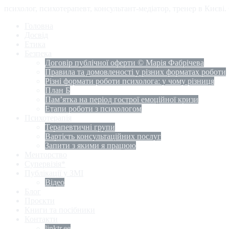
психолог, психотерапевт, консультант-медіатор, тренер в Києві
Головна
Досвід
Етика
Безпека
Договір публічної оферти © Марія Фабрічева
Правила та домовленості у різних форматах роботи
Різні формати роботи психолога: у чому різниця
План Б
Пам’ятка на період гострої емоційної кризи
Етапи роботи з психологом
Психотерапія
Терапевтичні групи
Вартість консультаційних послуг
Запити з якими я працюю
Менторство
Супервізія*
Публікації у ЗМІ
Відео
Блог
Проєкти
Книги та посібники
Контакти
linktr.ee