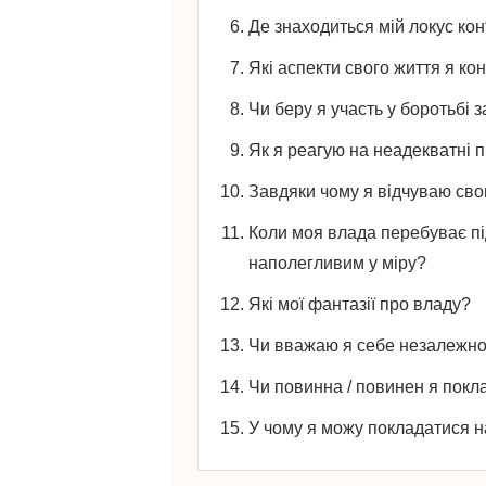
Де знаходиться мій локус ко
Які аспекти свого життя я к
Чи беру я участь у боротьбі 
Як я реагую на неадекватні 
Завдяки чому я відчуваю сво
Коли моя влада перебуває пі
наполегливим у міру?
Які мої фантазії про владу?
Чи вважаю я себе незалежн
Чи повинна / повинен я покл
У чому я можу покладатися н