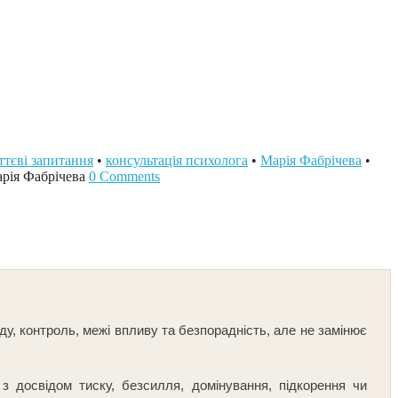
тєві запитання
•
консультація психолога
•
Марія Фабрічева
•
рія Фабрічева
0 Comments
у, контроль, межі впливу та безпорадність, але не замінює
 з досвідом тиску, безсилля, домінування, підкорення чи