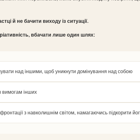
тці й не бачити виходу із ситуації.
аріативність, вбачати лише один шлях:
нувати над іншими, щоб уникнути домінування над собою
я вимогам інших
фронтації з навколишнім світом, намагаючись підкорити йог