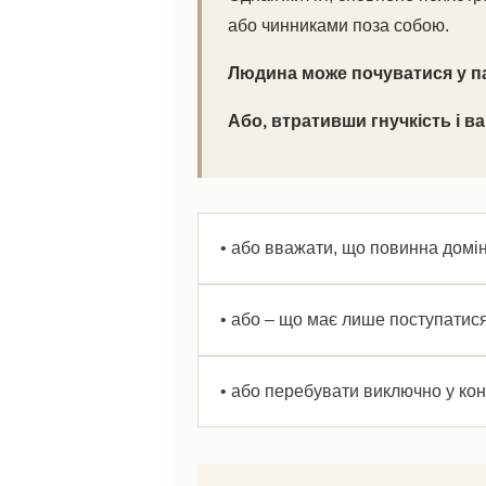
або чинниками поза собою.
Людина може почуватися у пас
Або, втративши гнучкість і в
• або вважати, що повинна домі
• або – що має лише поступатис
• або перебувати виключно у кон