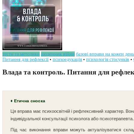
тести та методики
щоденник війни
базові вправи на кожен ден
Питання для рефлексії
•
психоедукація
•
психологія стосунків
•
Влада та контроль. Питання для рефлек
♦ Етична сноска
Ця вправа має психоосвітній і рефлексивний характер. Вон
індивідуальної консультації психолога або психотерапевта.
Під час виконання вправи можуть актуалізуватися складн