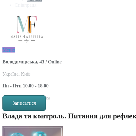
Співпраця
Меню
Володимирська, 43 / Online
Україна, Київ
Пн - Птн 10.00 - 18.00
за попереднім записом
Записатися
Влада та контроль. Питання для рефлек