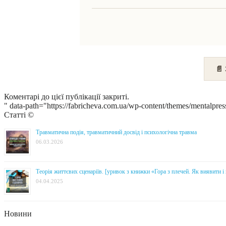
📄
Коментарі до цієї публікації закриті.
" data-path="https://fabricheva.com.ua/wp-content/themes/mentalpres
Статті ©
Травматична подія, травматичний досвід і психологічна травма
06.03.2026
Теорія життєвих сценаріїв. [уривок з книжки «Гора з плечей. Як виявити 
04.04.2025
Новини