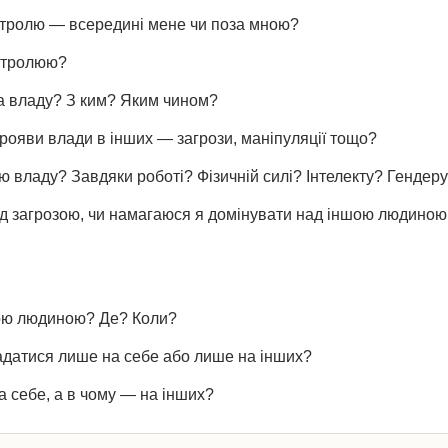
нтролю — всередині мене чи поза мною?
онтролюю?
за владу? З ким? Яким чином?
прояви влади в інших — загрози, маніпуляції тощо?
ю владу? Завдяки роботі? Фізичній силі? Інтелекту? Гендер
д загрозою, чи намагаюся я домінувати над іншою людиною,
ою людиною? Де? Коли?
адатися лише на себе або лише на інших?
а себе, а в чому — на інших?