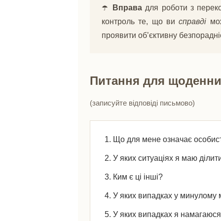
☂️
Вправа
для роботи з переко
контроль те, що ви
справді
мож
проявити об’єктивну безпорадніс
Питання для щоденни
(записуйте відповіді письмово)
Що для мене означає особис
У яких ситуаціях я маю діли
Ким є ці інші?
У яких випадках у минулому 
У яких випадках я намагаюс