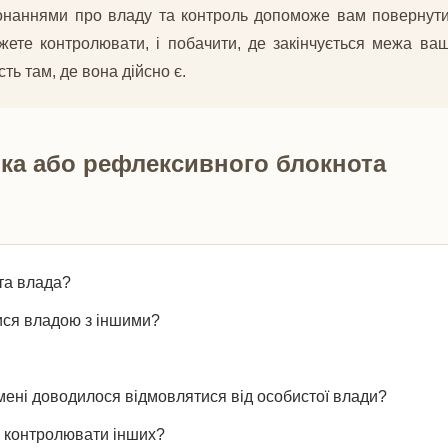
наннями про владу та контроль допоможе вам повернути 
ете контролювати, і побачити, де закінчується межа ваш
ть там, де вона дійсно є.
ка або рефлексивного блокнота
та влада?
тися владою з іншими?
мені доводилося відмовлятися від особистої влади?
я контролювати інших?