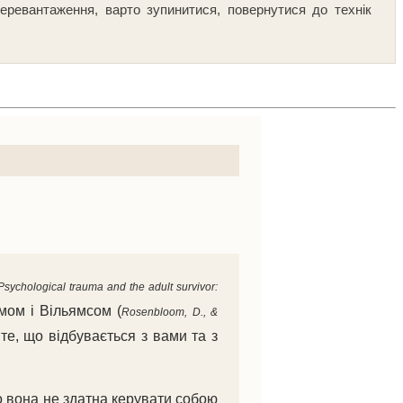
еревантаження, варто зупинитися, повернутися до технік
Psychological trauma and the adult survivor:
мом і Вільямсом (
Rosenbloom, D., &
 те, що відбувається з вами та з
 вона не здатна керувати собою