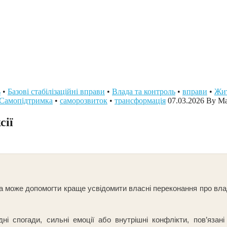
ь
•
Базові стабілізаційні вправи
•
Влада та контроль
•
вправи
•
Жит
Самопідтримка
•
саморозвиток
•
трансформація
07.03.2026
By Ма
сії
а може допомогти краще усвідомити власні переконання про влад
і спогади, сильні емоції або внутрішні конфлікти, пов’язані