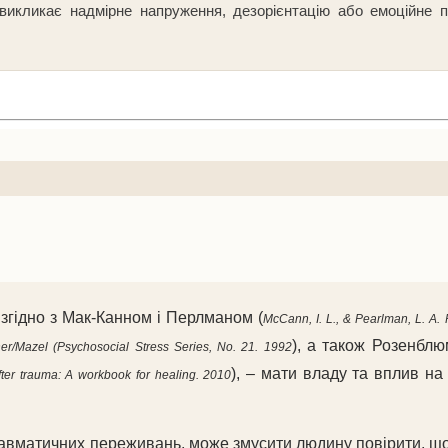
викликає надмірне напруження, дезорієнтацію або емоційне п
 згідно з Мак-Канном і Перлманом (
McCann, I. L., & Pearlman, L. A. 
), а також Розенблю
ner/Mazel (Psychosocial Stress Series, No. 21. 1992
), – мати владу та вплив на
after trauma: A workbook for healing. 2010
авматичних переживань, може змусити людину повірити, що