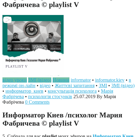
Фабричева © playlist V
відео уроки
ЗМІ (відео)
Новини
informator
•
informator.kiev
•
в
режимі он-лайн
•
відео
•
Життєві запитання
•
ЗМІ
•
ЗМІ (відео)
•
информатор_киев
•
консультація психолога
•
Марія
Фабрічева
•
психологія стосунків
25.07.2019
By Марія
Фабрічева
0 Comments
Информатор Киев /психолог Мария
Фабричева © playlist V
5. Собрала для вас
playlist
моих эфиров на
Информатор Киев