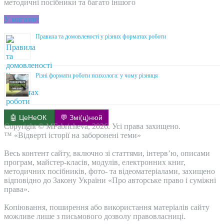
методичні посібники та багато іншого
У магазин
Правила та домовленості у різних форматах роботи
Різні формати роботи психолога: у чому різниця
🤖 ЦеНеОК
💬 Змі(ц)нюй
Copyright © MFabricheva, 2026. Усі права захищено.
™ «Відверті історії на заборонені теми»
Весь контент сайту, включно зі статтями, інтерв’ю, описами
програм, майстер-класів, модулів, електронних книг,
методичних посібників, фото- та відеоматеріалами, захищено
відповідно до Закону України «Про авторське право і суміжні
права».
Копіювання, поширення або використання матеріалів сайту
можливе лише з письмового дозволу правовласниці.