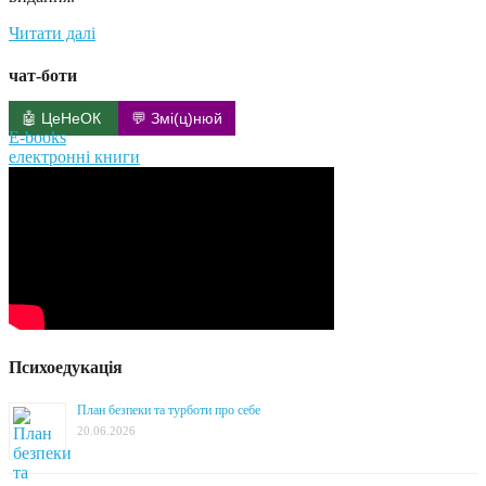
Читати далі
чат-боти
🤖 ЦеНеОК
💬 Змі(ц)нюй
E-books
електронні книги
Психоедукація
План безпеки та турботи про себе
20.06.2026