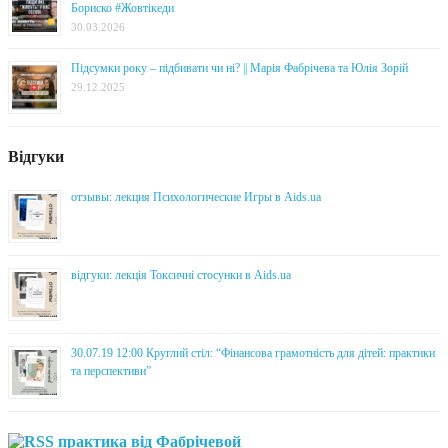
Бориско #Жовтікеди
30.03.2026
Підсумки року – підбивати чи ні? || Марія Фабрічева та Юлія Зорій
29.12.2025
Відгуки
отзывы: лекция Психологические Игры в Aids.ua
відгуки: лекція Токсичні стосунки в Aids.ua
30.07.19 12:00 Круглий стіл: “Фінансова грамотність для дітей: практики
та перспективи”
практика від Фабрічевой