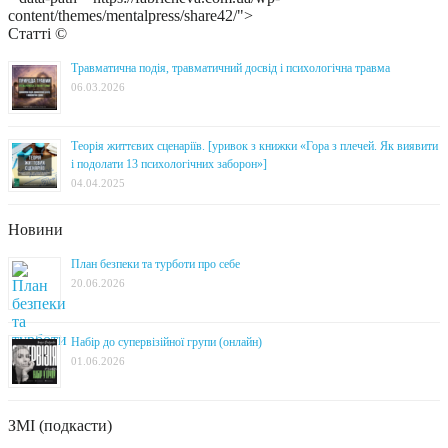
content/themes/mentalpress/share42/">
Статті ©
Травматична подія, травматичний досвід і психологічна травма
06.03.2026
Теорія життєвих сценаріїв. [уривок з книжки «Гора з плечей. Як виявити
і подолати 13 психологічних заборон»]
04.04.2025
Новини
План безпеки та турботи про себе
20.06.2026
Набір до супервізійної групи (онлайн)
01.06.2026
ЗМІ (подкасти)