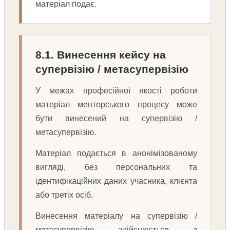
матеріал подає.
8.1. Винесення кейсу на
супервізію / метасупервізію
У межах професійної якості роботи
матеріал менторського процесу може
бути винесений на супервізію /
метасупервізію.
Матеріал подається в анонімізованому
вигляді, без персональних та
ідентифікаційних даних учасника, клієнта
або третіх осіб.
Винесення матеріалу на супервізію /
метасупервізію здійснюється з