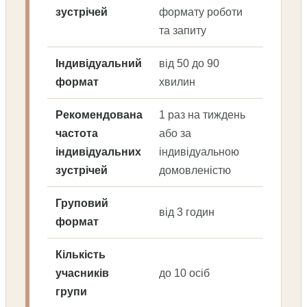
зустрічей
формату роботи
та запиту
Індивідуальний
від 50 до 90
формат
хвилин
Рекомендована
1 раз на тиждень
частота
або за
індивідуальних
індивідуальною
зустрічей
домовленістю
Груповий
від 3 годин
формат
Кількість
учасників
до 10 осіб
групи