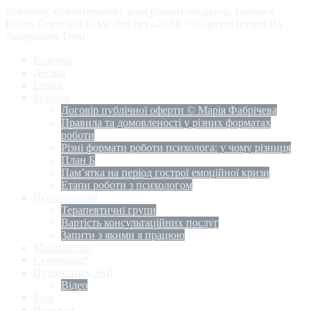
психолог, психотерапевт, консультант-медіатор, тренер в
Києві. Copyright © MFabricheva.2024 ™Відверті Історії На
Заборонені Теми
Головна
Досвід
Етика
Безпека
Договір публічної оферти © Марія Фабрічева
Правила та домовленості у різних форматах
роботи
Різні формати роботи психолога: у чому різниця
План Б
Пам’ятка на період гострої емоційної кризи
Етапи роботи з психологом
Психотерапія
Терапевтичні групи
Вартість консультаційних послуг
Запити з якими я працюю
Менторство
Супервізія*
Публікації у ЗМІ
Відео
Блог
Проєкти