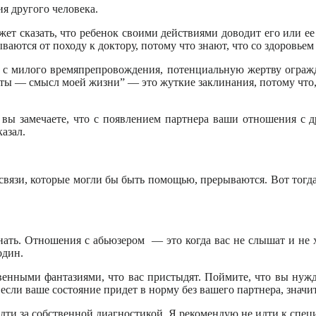
ия другого человека.
т сказать, что ребенок своими действиями доводит его или ее д
ваются от походу к доктору, потому что знают, что со здоровьем 
я с милого времяпрепровождения, потенциальную жертву ограж
ты — смысл моей жизни” — это жуткие заклинания, потому что,
вы замечаете, что с появлением партнера ваши отношения с 
казал.
 связи, которые могли бы быть помощью, прерываются. Вот тогда
знать. Отношения с абьюзером — это когда вас не слышат и не 
один.
твенными фантазиями, что вас пристыдят. Поймите, что вы нуж
 если ваше состояние придет в норму без вашего партнера, значи
ь идти за собственной диагностикой. Я рекомендую не идти к спе