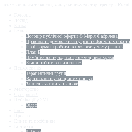
психолог, психотерапевт, консультант-медіатор, тренер в Києві
Головна
Досвід
Етика
Безпека
Договір публічної оферти © Марія Фабрічева
Правила та домовленості у різних форматах роботи
Різні формати роботи психолога: у чому різниця
План Б
Пам’ятка на період гострої емоційної кризи
Етапи роботи з психологом
Психотерапія
Терапевтичні групи
Вартість консультаційних послуг
Запити з якими я працюю
Менторство
Супервізія*
Публікації у ЗМІ
Відео
Блог
Проєкти
Книги та посібники
Контакти
linktr.ee