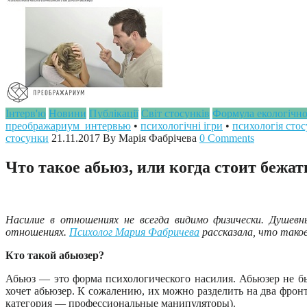
Інтерв'ю
Новини
Публікації
Світ стосунків
Формула екологічно
преображариум_интервью
•
психологічні ігри
•
психологія стос
стосунки
21.11.2017
By Марія Фабрічева
0 Comments
Что такое абьюз, или когда стоит бежат
Насилие в отношениях не всегда видимо физически. Душевн
отношениях.
Психолог Мария Фабричева
рассказала, что такое
Кто такой абьюзер?
Абьюз — это форма психологического насилия. Абьюзер не бье
хочет абьюзер. К сожалению, их можно разделить на два фрон
категория — профессиональные манипуляторы).