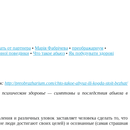
ать от партнера
•
Марія Фабрічева
•
преображариум
•
чної поведінки
•
Что такое абьюз
•
Як побудувати здорові
к:
http://preobrazharium.com/chto-takoe-abyuz-ili-kogda-stoit-bezhat/
м психическом здоровье — симптомы и последствия абьюза в
ения и различных уловок заставляет человека сделать то, что
ие люди достигают своих целей) и осознанные (самая страшная