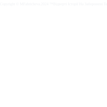
. Copyright © MFabricheva.2024 ™Відверті Історії На Заборонені Т