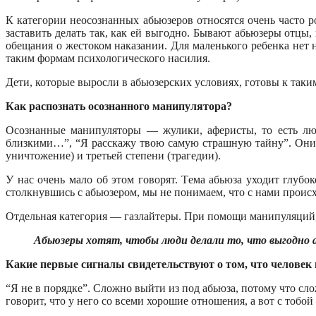
К категории неосознанных абьюзеров относятся очень часто ро
заставить делать так, как ей выгодно. Бывают абьюзеры отц
обещания о жестоком наказании. Для маленького ребенка нет 
таким формам психологического насилия.
Дети, которые выросли в абьюзерских условиях, готовы к таки
Как распознать осознанного манипулятора?
Осознанные манипуляторы — жулики, аферисты, то есть люд
близкими…”, “Я расскажу твою самую страшную тайну”. Они и
уничтожение) и третьей степени (трагедии).
У нас очень мало об этом говорят. Тема абьюза уходит глубок
столкнувшись с абьюзером, мы не понимаем, что с нами происх
Отдельная категория — газлайтеры. При помощи манипуляций, 
Абьюзеры хотят, чтобы люди делали то, что выгодно а
Какие первые сигналы свидетельствуют о том, что человек 
“Я не в порядке”. Сложно выйти из под абьюза, потому что слож
говорит, что у него со всеми хорошие отношения, а вот с тобой