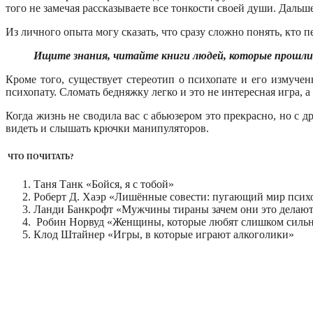
того не замечая рассказываете все тонкости своей души. Дальш
Из личного опыта могу сказать, что сразу сложно понять, кто 
Ищите знания, читайте книги людей, которые прошли
Кроме того, существует стереотип о психопате и его измуче
психопату. Сломать бедняжку легко и это не интересная игра, а
Когда жизнь не сводила вас с абьюзером это прекрасно, но с 
видеть и слышать крючки манипуляторов.
ЧТО ПОЧИТАТЬ?
Таня Танк «Бойся, я с тобой»
Роберт Д. Хаэр «Лишённые совести: пугающий мир псих
Ланди Банкрофт «Мужчины тираны зачем они это делаю
Робин Норвуд «Женщины, которые любят слишком силь
Клод Штайнер «Игры, в которые играют алкоголики»