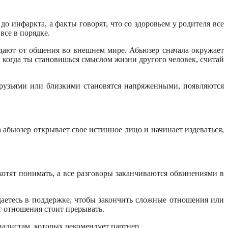
о инфаркта, а факты говорят, что со здоровьем у родителя все
все в порядке.
дают от общения во внешнем мире. Абьюзер сначала окружает
 когда ты становишься смыслом жизни другого человек, считай
друзьями или близкими становятся напряженными, появляются
 абьюзер открывает свое истинное лицо и начинает издеваться,
хотят понимать, а все разговоры заканчиваются обвинениями в
даетесь в поддержке, чтобы закончить сложные отношения или
т отношения стоит прерывать.
циалистам, которых рекомендует партнер.