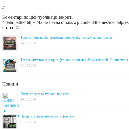
//
Коментарі до цієї публікації закриті.
" data-path="https://fabricheva.com.ua/wp-content/themes/mentalpres
Статті ©
Травматична подія, травматичний досвід і психологічна травма
06.03.2026
Теорія життєвих сценаріїв. [уривок з книжки «Гора з плечей. Як виявити 
04.04.2025
Новини
План безпеки та турботи про себе
20.06.2026
Набір до супервізійної групи (онлайн)
01.06.2026