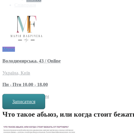
Співпраця
Меню
Володимирська, 43 / Online
Україна, Київ
Пн - Птн 10.00 - 18.00
за попереднім записом
Записатися
Что такое абьюз, или когда стоит бежат