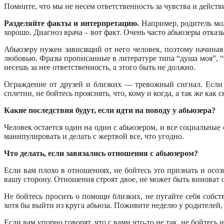
Помните, что мы не несем ответственность за чувства и действ
Разделяйте факты и интерпретацию.
Например, родитель може
хорошо. Диагноз врача – вот факт. Очень часто абьюзеры отказы
Абьюзеру нужен зависящий от него человек, поэтому начина
любовью. Фразы прописанные в литературе типа “душа моя”, “
несешь за нее ответственность, а этого быть не должно.
Ограждение от друзей и близких — тревожный сигнал. Если 
сплетни, не бойтесь прояснять, что, кому и когда, а так же как с
Какие последствия будут, если идти на поводу у абьюзера?
Человек остается один на один с абьюзером, и все социальные
манипулировать и делать с жертвой все, что угодно.
Что делать, если завязались отношения с абьюзером?
Если вам плохо в отношениях, не бойтесь это признать и осо
вашу сторону. Отношения строят двое, не может быть виноват 
Не бойтесь просить о помощи близких, не пугайте себя собс
хотя бы выйти из круга абьюза. Поживите неделю у родителей,
Если вам упорно говорят, что с вами что-то не так, не бойтес