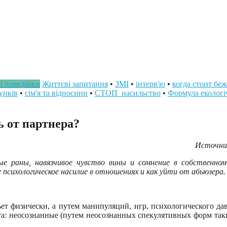
ї поведінки
Життєві запитання
•
ЗМІ
•
інтерв'ю
•
когда стоит беж
унків
•
сім'я та відносини
•
СТОП_насильство
•
Формула екологі
ь от партнера?
Источни
ые раны, навязчивое чувство вины и сомнение в собственно
 психологическое насилие в отношениях и как уйти от абьюзера.
т физически, а путем манипуляций, игр, психологического давл
та: неосознанные (путем неосознанных спекулятивных форм так