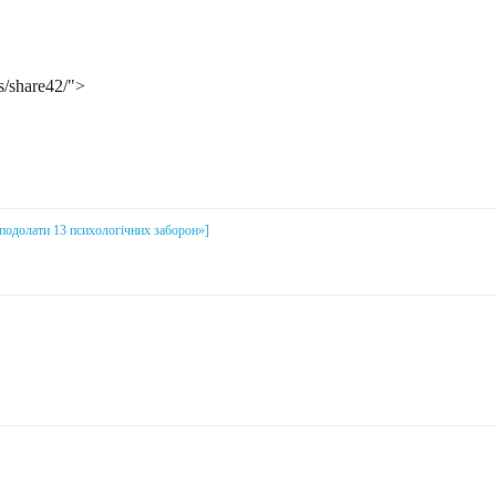
s/share42/">
і подолати 13 психологічних заборон»]