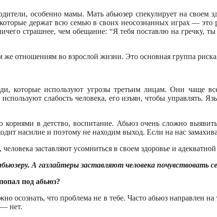
дители, особенно мамы. Мать абьюзер спекулирует на своем здо
ы, которые держат всю семью в своих неосознанных играх — эт
ничего страшнее, чем обещание: “Я тебя поставлю на гречку, ты
м же отношениям во взрослой жизни. Это основная группа риска
и, которые используют угрозы третьим лицам. Они чаще всего
спользуют слабость человека, его изъян, чтобы управлять. Яз
о корнями в детство, воспитание. Абьюз очень сложно выявить,
одит насилие и поэтому не находим выход. Если на нас замахива
человека заставляют усомниться в своем здоровье и адекватной
бьюзеру. А газлайтеры заставляют человека почувствовать се
попал под абьюз?
но осознать, что проблема не в тебе. Часто абьюз направлен на 
 — нет.