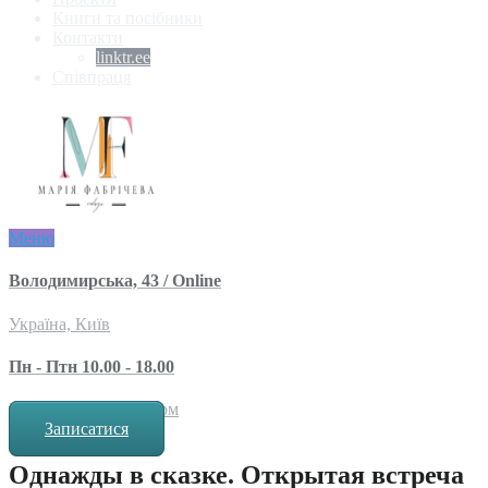
Книги та посібники
Контакти
linktr.ee
Співпраця
Меню
Володимирська, 43 / Online
Україна, Київ
Пн - Птн 10.00 - 18.00
за попереднім записом
Записатися
Однажды в сказке. Открытая встреча