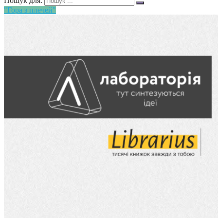
Пошук для:
"Гора з плечей"