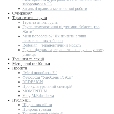
заборонами в ТА
Загальні правила менторської роботи
Супервізія*
Терапевтичні групи
Терапевтична група
Група психологічної підтримки “Мистецтво
Жити”
Мені пороблено?! Як знизити вплив
психологічних заборон
Redesign _ терапевтичний модуль
Група підтримки, терапевтична група – у чому
різниця
Тренінги та лекції
Методичні посібники
Проєкти
“Мені пороблено?!”
Філософія “Улюблені Граблі”
REDESIGN
Про культуральний сценарій
MOMENTUM
Vlog M.Fabricheva
Публікації
Щоденник війни
Природа травми
Текстові версії ефірів ©