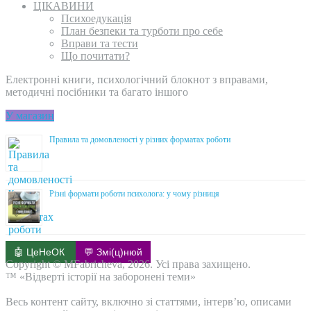
ЦІКАВИНИ
Психоедукація
План безпеки та турботи про себе
Вправи та тести
Що почитати?
Електронні книги, психологічний блокнот з вправами,
методичні посібники та багато іншого
У магазин
Правила та домовленості у різних форматах роботи
Різні формати роботи психолога: у чому різниця
🤖 ЦеНеОК
💬 Змі(ц)нюй
Copyright © MFabricheva, 2026. Усі права захищено.
™ «Відверті історії на заборонені теми»
Весь контент сайту, включно зі статтями, інтерв’ю, описами