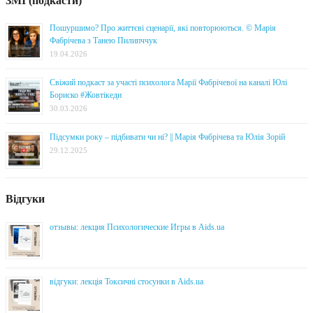
ЗМІ (подкасти)
Пошуршимо? Про життєві сценарії, які повторюються. © Марія
Фабрічева з Танею Пилипччук
19.04.2026
Свіжий подкаст за участі психолога Марії Фабрічевої на каналі Юлі
Бориско #Жовтікеди
30.03.2026
Підсумки року – підбивати чи ні? || Марія Фабрічева та Юлія Зорій
29.12.2025
Відгуки
отзывы: лекция Психологические Игры в Aids.ua
відгуки: лекція Токсичні стосунки в Aids.ua