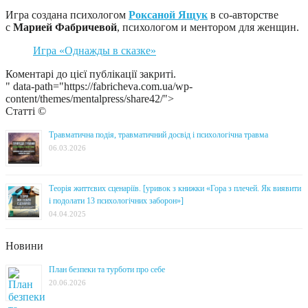
Игра создана психологом
Роксаной Ящук
в со-авторстве
с
Марией Фабричевой
, психологом и ментором для женщин.
Игра «Однажды в сказке»
Коментарі до цієї публікації закриті.
" data-path="https://fabricheva.com.ua/wp-
content/themes/mentalpress/share42/">
Статті ©
Травматична подія, травматичний досвід і психологічна травма
06.03.2026
Теорія життєвих сценаріїв. [уривок з книжки «Гора з плечей. Як виявити
і подолати 13 психологічних заборон»]
04.04.2025
Новини
План безпеки та турботи про себе
20.06.2026