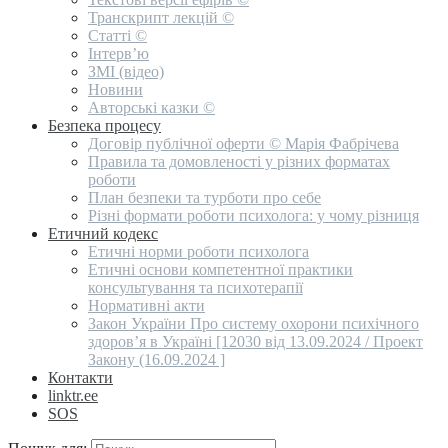
Транскрипт лекцій ©
Статті ©
Інтерв’ю
ЗМІ (відео)
Новини
Авторські казки ©
Безпека процесу
Договір публічної оферти © Марія Фабрічева
Правила та домовленості у різних форматах
роботи
План безпеки та турботи про себе
Різні формати роботи психолога: у чому різниця
Етичний кодекс
Етичні норми роботи психолога
Етичні основи компетентної практики
консультування та психотерапії
Нормативні акти
Закон України Про систему охорони психічного
здоров’я в Україні [12030 від 13.09.2024 / Проект
Закону (16.09.2024 ]
Контакти
linktr.ee
SOS