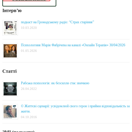
Інтерв’ю
подкаст на Громадському радіо: “Страх старіння”
10.03.2020
Психологиня Марія Фабрічева на каналі «Онлайн Терапія» 30/04/2026
01.05.2026
Статті
Рабська психологія: як безсилля стає звичкою
26.04.2022
© Життєві сценарії: усвідомлюй свого героя і прийми відповідальність за
життя.
04.10.2016