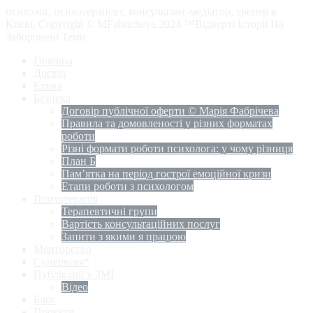
психолог, психотерапевт, консультант-медіатор, тренер в
Києві. Copyright © MFabricheva.2024 ™Відверті Історії На
Заборонені Теми
Головна
Досвід
Етика
Безпека
Договір публічної оферти © Марія Фабрічева
Правила та домовленості у різних форматах
роботи
Різні формати роботи психолога: у чому різниця
План Б
Пам’ятка на період гострої емоційної кризи
Етапи роботи з психологом
Психотерапія
Терапевтичні групи
Вартість консультаційних послуг
Запити з якими я працюю
Менторство
Супервізія*
Публікації у ЗМІ
Відео
Блог
Проєкти