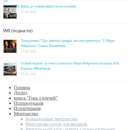
Набір до супервізійної групи (онлайн)
01.06.2026
ЗМІ (подкасти)
Пошуршимо? Про життєві сценарії, які повторюються. © Марія
Фабрічева з Танею Пилипччук
19.04.2026
Свіжий подкаст за участі психолога Марії Фабрічевої на каналі Юлі
Бориско #Жовтікеди
30.03.2026
Головна
Досвід
книга “Гора з плечей”
Психоедукація
Психотерапія
Менторство
Індивідуальне менторство
Менторські групи для фахівців
Менторський курс: робота з психологічними