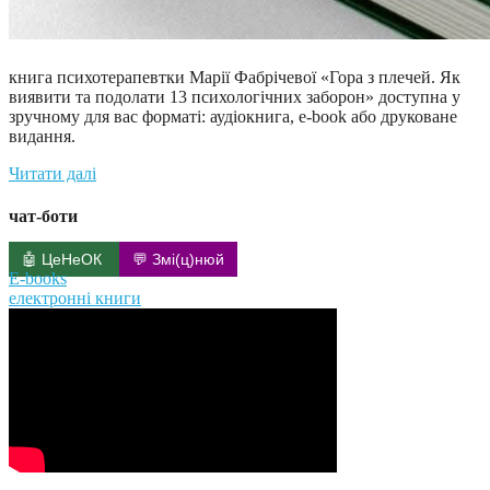
книга психотерапевтки Марії Фабрічевої «Гора з плечей. Як
виявити та подолати 13 психологічних заборон» доступна у
зручному для вас форматі: аудіокнига, e-book або друковане
видання.
Читати далі
чат-боти
🤖 ЦеНеОК
💬 Змі(ц)нюй
E-books
електронні книги