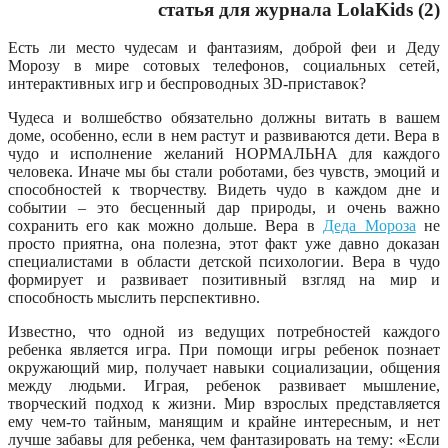
статья для журнала LolaKids (2)
Есть ли место чудесам и фантазиям, доброй феи и Деду
Морозу в мире сотовых телефонов, социальных сетей,
интерактивных игр и беспроводных 3D-приставок?
Чудеса и волшебство обязательно должны витать в вашем
доме, особенно, если в нем растут и развиваются дети. Вера в
чудо и исполнение желаний НОРМАЛЬНА для каждого
человека. Иначе мы бы стали роботами, без чувств, эмоций и
способностей к творчеству. Видеть чудо в каждом дне и
событии – это бесценный дар природы, и очень важно
сохранить его как можно дольше. Вера в
Деда Мороза
не
просто приятна, она полезна, этот факт уже давно доказан
специалистами в области детской психологии. Вера в чудо
формирует и развивает позитивный взгляд на мир и
способность мыслить перспективно.
Известно, что одной из ведущих потребностей каждого
ребенка является игра. При помощи игры ребенок познает
окружающий мир, получает навыки социализации, общения
между людьми. Играя, ребенок развивает мышление,
творческий подход к жизни. Мир взрослых представляется
ему чем-то тайным, манящим и крайне интересным, и нет
лучше забавы для ребенка, чем фантазировать на тему: «Если