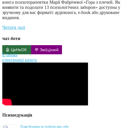
книга психотерапевтки Марії Фабрічевої «Гора з плечей. Як
виявити та подолати 13 психологічних заборон» доступна у
зручному для вас форматі: аудіокнига, e-book або друковане
видання.
Читати далі
чат-боти
🤖 ЦеНеОК
💬 Змі(ц)нюй
E-books
електронні книги
Психоедукація
План безпеки та турботи про себе