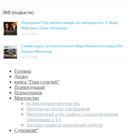
ЗМІ (подкасти)
Пошуршимо? Про життєві сценарії, які повторюються. © Марія
Фабрічева з Танею Пилипччук
19.04.2026
Свіжий подкаст за участі психолога Марії Фабрічевої на каналі Юлі
Бориско #Жовтікеди
30.03.2026
Головна
Досвід
книга “Гора з плечей”
Психоедукація
Психотерапія
Менторство
Індивідуальне менторство
Менторські групи для фахівців
Менторський курс: робота з психологічними
заборонами в ТА
Загальні правила менторської роботи
Супервізія*