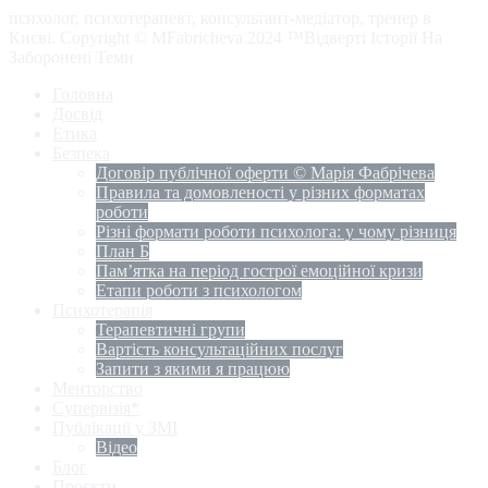
психолог, психотерапевт, консультант-медіатор, тренер в
Києві. Copyright © MFabricheva.2024 ™Відверті Історії На
Заборонені Теми
Головна
Досвід
Етика
Безпека
Договір публічної оферти © Марія Фабрічева
Правила та домовленості у різних форматах
роботи
Різні формати роботи психолога: у чому різниця
План Б
Пам’ятка на період гострої емоційної кризи
Етапи роботи з психологом
Психотерапія
Терапевтичні групи
Вартість консультаційних послуг
Запити з якими я працюю
Менторство
Супервізія*
Публікації у ЗМІ
Відео
Блог
Проєкти