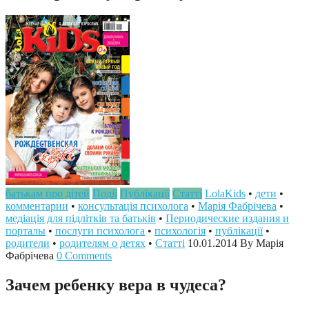
батькам про дітей
Події
Публікації
Статті
LolaKids
•
дети
•
комментарии
•
консультація психолога
•
Марія Фабрічева
•
медіація для підлітків та батьків
•
Периодические издания и
порталы
•
послуги психолога
•
психологія
•
публікації
•
родители
•
родителям о детях
•
Статті
10.01.2014
By Марія
Фабрічева
0 Comments
Зачем ребенку вера в чудеса?