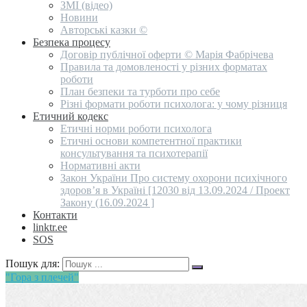
ЗМІ (відео)
Новини
Авторські казки ©
Безпека процесу
Договір публічної оферти © Марія Фабрічева
Правила та домовленості у різних форматах
роботи
План безпеки та турботи про себе
Різні формати роботи психолога: у чому різниця
Етичний кодекс
Етичні норми роботи психолога
Етичні основи компетентної практики
консультування та психотерапії
Нормативні акти
Закон України Про систему охорони психічного
здоров’я в Україні [12030 від 13.09.2024 / Проект
Закону (16.09.2024 ]
Контакти
linktr.ee
SOS
Пошук для:
"Гора з плечей"