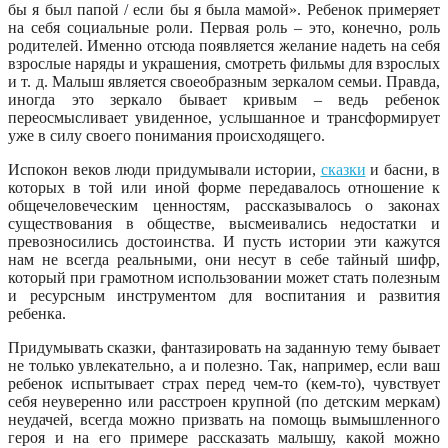
бы я был папой / если бы я была мамой». Ребенок примеряет
на себя социальные роли. Первая роль – это, конечно, роль
родителей. Именно отсюда появляется желание надеть на себя
взрослые наряды и украшения, смотреть фильмы для взрослых
и т. д. Малыш является своеобразным зеркалом семьи. Правда,
иногда это зеркало бывает кривым – ведь ребенок
переосмысливает увиденное, услышанное и трансформирует
уже в силу своего понимания происходящего.
Испокон веков люди придумывали истории,
сказки
и басни, в
которых в той или иной форме передавалось отношение к
общечеловеческим ценностям, рассказывалось о законах
существования в обществе, высмеивались недостатки и
превозносились достоинства. И пусть истории эти кажутся
нам не всегда реальными, они несут в себе тайный шифр,
который при грамотном использовании может стать полезным
и ресурсным инструментом для воспитания и развития
ребенка.
Придумывать сказки, фантазировать на заданную тему бывает
не только увлекательно, а и полезно. Так, например, если ваш
ребенок испытывает страх перед чем-то (кем-то), чувствует
себя неуверенно или расстроен крупной (по детским меркам)
неудачей, всегда можно призвать на помощь вымышленного
героя и на его примере рассказать малышу, какой можно