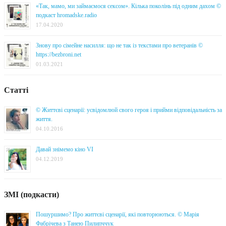
«Так, мамо, ми займаємося сексом». Кілька поколінь під одним дахом ©
подкаст hromadske.radio
17.04.2020
Знову про сімейне насилля: що не так із текстами про ветеранів ©
https://bezbroni.net
01.03.2021
Статті
© Життєві сценарії: усвідомлюй свого героя і прийми відповідальність за
життя.
04.10.2016
Давай знімемо кіно VI
04.12.2019
ЗМІ (подкасти)
Пошуршимо? Про життєві сценарії, які повторюються. © Марія
Фабрічева з Танею Пилипччук