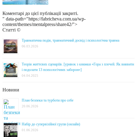
Коментарі до цієї публікації закриті.
" data-path="https://fabricheva.com.ua/wp-
content/themes/mentalpress/share42/">
Статті ©
Травматична подія, травматичний досвід і психологічна травма
06.03.2026
Теорія життєвих сценаріїв. [уривок з книжки «Гора з плечей. Як виявити
і подолати 13 психологічних заборон»]
04.04.2025
Новини
План безпеки та турботи про себе
20.06.2026
Набір до супервізійної групи (онлайн)
01.06.2026