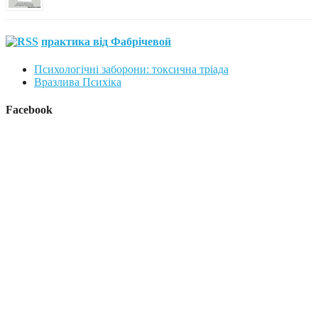
практика від Фабрічевой
Психологічні заборони: токсична тріада
Вразлива Психіка
Facebook