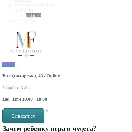
Книги та посібники
Контакти
linktr.ee
Співпраця
Меню
Володимирська, 43 / Online
Україна, Київ
Пн - Птн 10.00 - 18.00
за попереднім записом
Записатися
Зачем ребенку вера в чудеса?