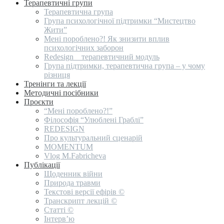
Терапевтичні групи
Терапевтична група
Група психологічної підтримки “Мистецтво
Жити”
Мені пороблено?! Як знизити вплив
психологічних заборон
Redesign _ терапевтичний модуль
Група підтримки, терапевтична група – у чому
різниця
Тренінги та лекції
Методичні посібники
Проєкти
“Мені пороблено?!”
Філософія “Улюблені Граблі”
REDESIGN
Про культуральний сценарій
MOMENTUM
Vlog M.Fabricheva
Публікації
Щоденник війни
Природа травми
Текстові версії ефірів ©
Транскрипт лекцій ©
Статті ©
Інтерв’ю