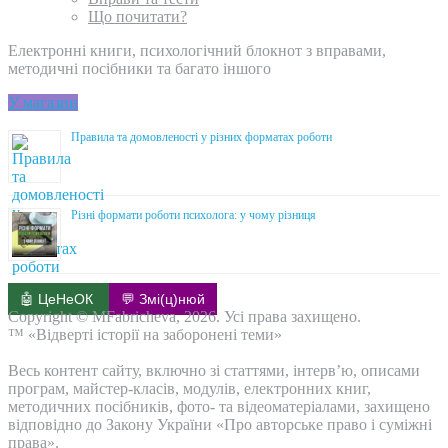
Що почитати?
Електронні книги, психологічний блокнот з вправами,
методичні посібники та багато іншого
У магазин
Правила та домовленості у різних форматах роботи
Різні формати роботи психолога: у чому різниця
🤖 ЦеНеОК
💬 Змі(ц)нюй
Copyright © MFabricheva, 2026. Усі права захищено.
™ «Відверті історії на заборонені теми»
Весь контент сайту, включно зі статтями, інтерв’ю, описами
програм, майстер-класів, модулів, електронних книг,
методичних посібників, фото- та відеоматеріалами, захищено
відповідно до Закону України «Про авторське право і суміжні
права».