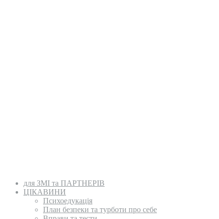
для ЗМІ та ПАРТНЕРІВ
ЦІКАВИНИ
Психоедукація
План безпеки та турботи про себе
Вправи та тести