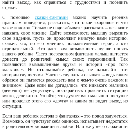
найти выход, как справиться с трудностями и победить
страхи.
С помощью
сказки-фантазии
можно научить ребенка
правилам поведения, рассказать, что такое «хорошо» и что
такое «плохо». Только не надо забывать: рассказать – не значит
навязать свое мнение. Дайте возможность малышу выразить
свое видение, пусть он продолжит начатую вами историю,
скажет, кто, по его мнению, положительный герой, а кто
отрицательный. Это даст вам возможность лучше понять
вашего ребенка. Часто посредством фантазии малыш пытается
донести до родителей смысл своих переживаний. Так
появляются вымышленные друзья и истории «про того
мальчика». Не отталкивайте ребенка, не называйте эти
истории глупостями. Учитесь слушать и слышать – ведь таким
образом он пытается рассказать вам о чем-то очень важном и
значимом. Даже если вы догадались, что никакого мальчика
(девочки) не существует, постарайтесь прояснить ситуацию
мягко, деликатно. Узнайте, что думает ваш малыш о поступке
или проделке этого его «друга» и каким он видит выход из
ситуации.
Если ваш ребенок застрял в фантазиях – это повод задуматься.
Возможно, он чувствует себя одиноко, испытывает недостаток
в родительском внимании и любви. Или же у него сложности