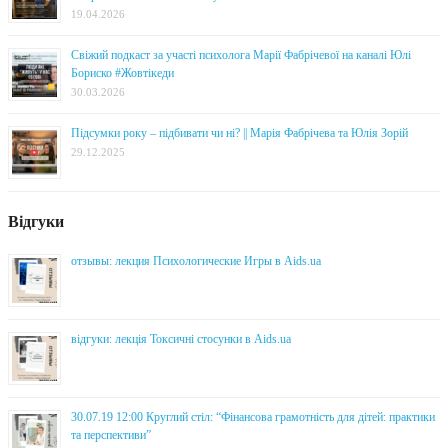
19.04.2026
Свіжий подкаст за участі психолога Марії Фабрічевої на каналі Юлі
Бориско #Жовтікеди
30.03.2026
Підсумки року – підбивати чи ні? || Марія Фабрічева та Юлія Зорій
29.12.2025
Відгуки
отзывы: лекция Психологические Игры в Aids.ua
відгуки: лекція Токсичні стосунки в Aids.ua
30.07.19 12:00 Круглий стіл: “Фінансова грамотність для дітей: практики
та перспективи”