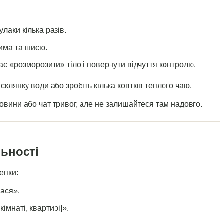
улаки кілька разів.
чима та шиєю.
ає «розморозити» тіло і повернути відчуття контролю.
склянку води або зробіть кілька ковтків теплого чаю.
овини або чат тривог, але не залишайтеся там надовго.
льності
епки:
лася».
кімнаті, квартирі]».