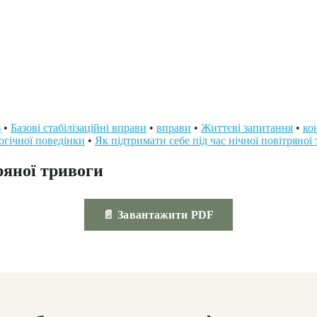
ь
•
Базові стабілізаційні вправи
•
вправи
•
Життєві запитання
•
ко
огічної поведінки
•
Як підтримати себе під час нічної повітряної
ряної тривоги
📄 Завантажити PDF