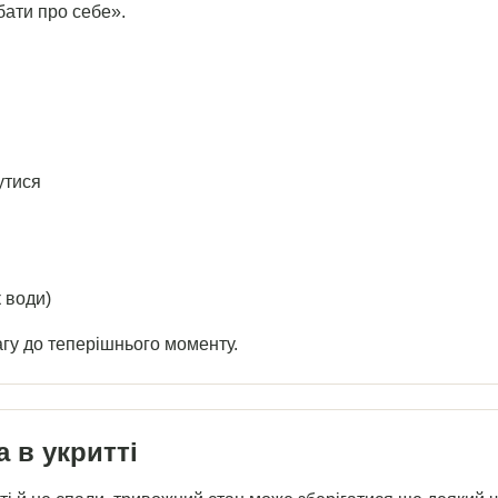
бати про себе».
утися
к води)
гу до теперішнього моменту.
 в укритті