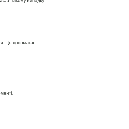
ас. У такому випадку
ття. Це допомагає
менті.