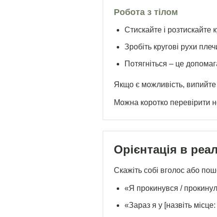
Робота з тілом
Стискайте і розтискайте к
Зробіть кругові рухи пле
Потягніться – це допомаг
Якщо є можливість, випийте 
Можна коротко перевірити н
Орієнтація в реа
Скажіть собі вголос або пош
«Я прокинувся / прокину
«Зараз я у [назвіть місце: 