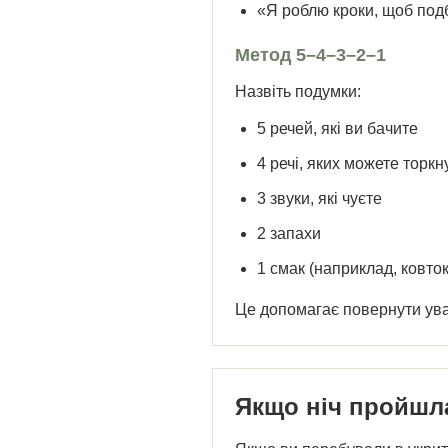
«Я роблю кроки, щоб под
Метод 5–4–3–2–1
Назвіть подумки:
5 речей, які ви бачите
4 речі, яких можете торкн
3 звуки, які чуєте
2 запахи
1 смак (наприклад, ковто
Це допомагає повернути ува
Якщо ніч пройшла