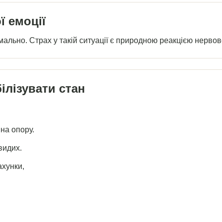
ї емоції
ально. Страх у такій ситуації є природною реакцією нервов
ілізувати стан
на опору.
видих.
ахунки,