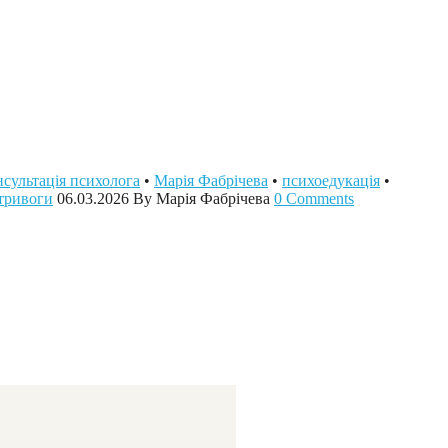
нсультація психолога
•
Марія Фабрічева
•
психоедукація
•
 тривоги
06.03.2026
By Марія Фабрічева
0 Comments