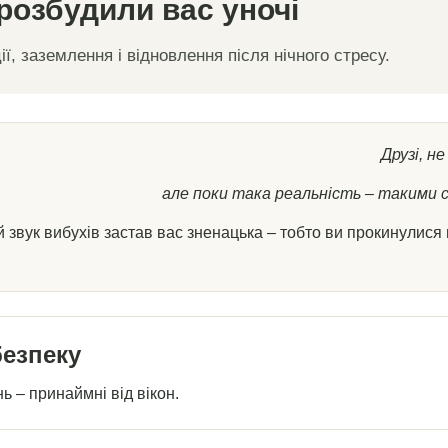
розбудили вас уночі
ії, заземлення і відновлення після нічного стресу.
Друзі, н
але поки така реальність – такими с
звук вибухів застав вас зненацька – тобто ви прокинулися 
безпеку
нь – принаймні від вікон.