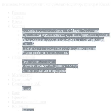
психолог, психотерапевт, консультант-медіатор, тренер в Києві
Головна
Досвід
Етика
Безпека
Договір публічної оферти © Марія Фабрічева
Правила та домовленості у різних форматах роботи
Різні формати роботи психолога: у чому різниця
План Б
Пам’ятка на період гострої емоційної кризи
Етапи роботи з психологом
Психотерапія
Терапевтичні групи
Вартість консультаційних послуг
Запити з якими я працюю
Менторство
Супервізія*
Публікації у ЗМІ
Відео
Блог
Проєкти
Книги та посібники
Контакти
linktr.ee