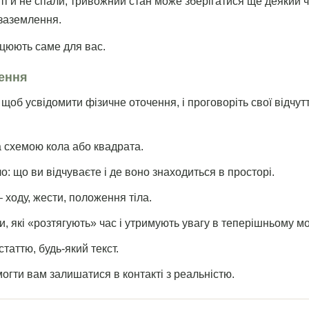
і й не спали, тривожний стан може зберігатися ще деякий ч
заземлення.
ацюють саме для вас.
ення
, щоб усвідомити фізичне оточення, і проговоріть свої відчу
а схемою кола або квадрата.
ло: що ви відчуваєте і де воно знаходиться в просторі.
 ходу, жести, положення тіла.
, які «розтягують» час і утримують увагу в теперішньому мо
статтю, будь-який текст.
огти вам залишатися в контакті з реальністю.