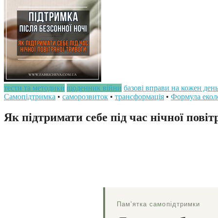
тести та методики
щоденник війни
базові вправи на кожен ден
Самопідтримка
•
саморозвиток
•
трансформація
•
Формула екол
Як підтримати себе під час нічної повіт
Пам’ятка самопідтримки