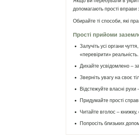
Якщо ви перебували в укритт
допомагають прості вправи 
Обирайте ті способи, які пр
Прості прийоми заземл
Залучіть усі органи чуття
«перевірити» реальність.
Дихайте усвідомлено – з
Зверніть увагу на своє ті
Відстежуйте власні рухи –
Придумайте прості справи
Читайте вголос – книжку, 
Попросіть близьких допом