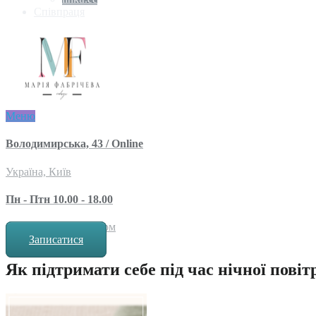
Співпраця
Меню
Володимирська, 43 / Online
Україна, Київ
Пн - Птн 10.00 - 18.00
за попереднім записом
Записатися
Як підтримати себе під час нічної повіт