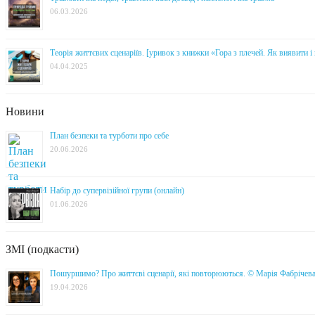
06.03.2026
Теорія життєвих сценаріїв. [уривок з книжки «Гора з плечей. Як виявити 
04.04.2025
Новини
План безпеки та турботи про себе
20.06.2026
Набір до супервізійної групи (онлайн)
01.06.2026
ЗМІ (подкасти)
Пошуршимо? Про життєві сценарії, які повторюються. © Марія Фабрічев
19.04.2026