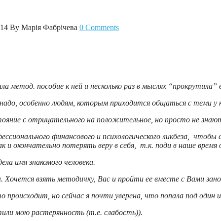
014
By Марія Фабрічева
0 Comments
 метод. пособие к ней и несколько раз в мыслях “прокрутила” в
 надо, особенно людям, которым приходится общаться с теми у
ояние с отрицательного на положительное, но просто не знают
ссионального финансового и психологического ликбеза, чтобы с
 и окончательно потерять веру в себя, т.к. поди в наше врем
ела имя знакомого человека.
. Хочется взять методичку, Вас и пройти ее вместе с Вами занов
 происходит, но сейчас я почти уверена, что попала под один 
или мою растерянность (т.е. слабость)).