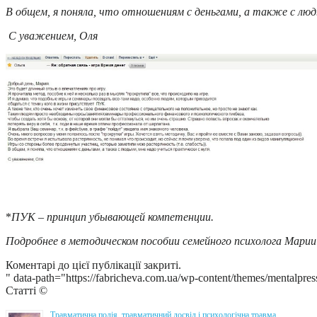
В общем, я поняла, что отношениям с деньгами, а также с людь
С уважением, Оля
*
ПУК – принцип убывающей компетенции.
Подробнее в методическом пособии семейного психолога Мари
Коментарі до цієї публікації закриті.
" data-path="https://fabricheva.com.ua/wp-content/themes/mentalpres
Статті ©
Травматична подія, травматичний досвід і психологічна травма