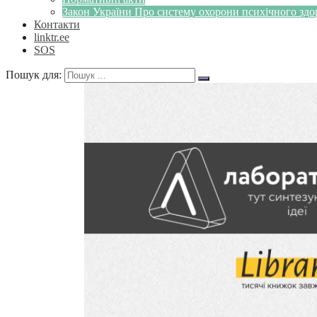
Закон України Про систему охорони психічного здоров
Контакти
linktr.ee
SOS
Пошук для: