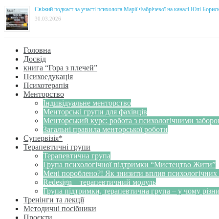
Свіжий подкаст за участі психолога Марії Фабрічевої на каналі Юлі Борис
30.03.2026
Головна
Досвід
книга “Гора з плечей”
Психоедукація
Психотерапія
Менторство
Індивідуальне менторство
Менторські групи для фахівців
Менторський курс: робота з психологічними забор
Загальні правила менторської роботи
Супервізія*
Терапевтичні групи
Терапевтична група
Група психологічної підтримки “Мистецтво Жити”
Мені пороблено?! Як знизити вплив психологічних
Redesign _ терапевтичний модуль
Група підтримки, терапевтична група – у чому різн
Тренінги та лекції
Методичні посібники
Проєкти