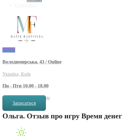
Співпраця
Меню
Володимирська, 43 / Online
Україна, Київ
Пн - Птн 10.00 - 18.00
за попереднім записом
Записатися
Ольга. Отзыв про игру Время денег