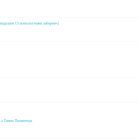
і подолати 13 психологічних заборон»]
а з Танею Пилипччук