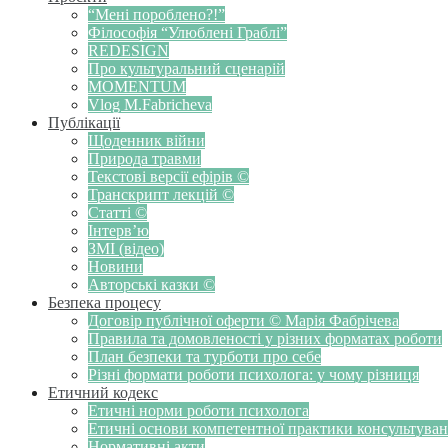
“Мені пороблено?!”
Філософія “Улюблені Граблі”
REDESIGN
Про культуральний сценарій
MOMENTUM
Vlog M.Fabricheva
Публікації
Щоденник війни
Природа травми
Текстові версії ефірів ©
Транскрипт лекцій ©
Статті ©
Інтерв’ю
ЗМІ (відео)
Новини
Авторські казки ©
Безпека процесу
Договір публічної оферти © Марія Фабрічева
Правила та домовленості у різних форматах роботи
План безпеки та турботи про себе
Різні формати роботи психолога: у чому різниця
Етичний кодекс
Етичні норми роботи психолога
Етичні основи компетентної практики консультуванн
Нормативні акти