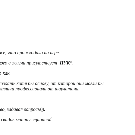
се, что происходило на игре.
 кого в жизни присутствует
ПУК
*.
 как.
оздать хотя бы основу, от которой они могли бы
я отличи профессионала от шарлатана.
о, задавая вопросы)).
из видов манипуляционной