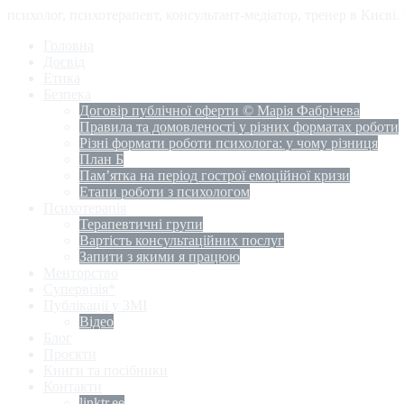
психолог, психотерапевт, консультант-медіатор, тренер в Києві
Головна
Досвід
Етика
Безпека
Договір публічної оферти © Марія Фабрічева
Правила та домовленості у різних форматах роботи
Різні формати роботи психолога: у чому різниця
План Б
Пам’ятка на період гострої емоційної кризи
Етапи роботи з психологом
Психотерапія
Терапевтичні групи
Вартість консультаційних послуг
Запити з якими я працюю
Менторство
Супервізія*
Публікації у ЗМІ
Відео
Блог
Проєкти
Книги та посібники
Контакти
linktr.ee