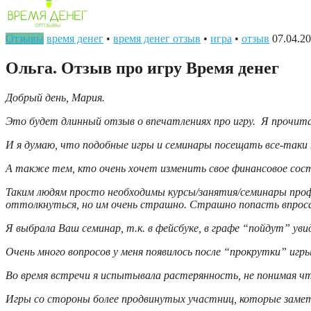
Отзывы
время денег
•
время денег отзыв
•
игра
•
отзыв
07.04.2
Ольга. Отзыв про игру Время денег
Добрый день, Мария.
Это будет длинный отзыв о впечатлениях про игру. Я прочитала
И я думаю, что подобные игры и семинары посещать все-таки
А также тем, кто очень хочет изменить свое финансовое сост
Таким людям просто необходимы курсы/занятия/семинары профе
оттолкнуться, но им очень страшно. Страшно попасть впросак
Я выбрала Ваш семинар, т.к. в фейсбуке, в графе “пойдут” увид
Очень много вопросов у меня появилось после “прокрутки” игры
Во время встречи я испытывала растерянность, не понимая что
Игры со стороны более продвинутых участниц, которые замет