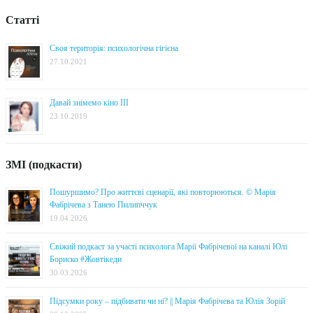
Статті
Своя територія: психологічна гігієна
27.10.2021
Давай знімемо кіно III
23.10.2019
ЗМІ (подкасти)
Пошуршимо? Про життєві сценарії, які повторюються. © Марія
Фабрічева з Танею Пилипччук
19.04.2026
Свіжий подкаст за участі психолога Марії Фабрічевої на каналі Юлі
Бориско #Жовтікеди
30.03.2026
Підсумки року – підбивати чи ні? || Марія Фабрічева та Юлія Зорій