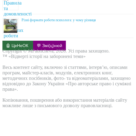
Різні формати роботи психолога: у чому різниця
🤖 ЦеНеОК
💬 Змі(ц)нюй
Copyright © MFabricheva, 2026. Усі права захищено.
™ «Відверті історії на заборонені теми»
Весь контент сайту, включно зі статтями, інтерв’ю, описами
програм, майстер-класів, модулів, електронних книг,
методичних посібників, фото- та відеоматеріалами, захищено
відповідно до Закону України «Про авторське право і суміжні
права».
Копіювання, поширення або використання матеріалів сайту
можливе лише з письмового дозволу правовласниці.