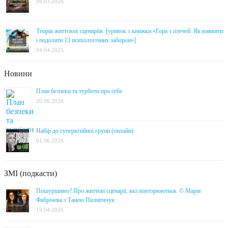
06.03.2026
Теорія життєвих сценаріїв. [уривок з книжки «Гора з плечей. Як виявити
і подолати 13 психологічних заборон»]
04.04.2025
Новини
План безпеки та турботи про себе
20.06.2026
Набір до супервізійної групи (онлайн)
01.06.2026
ЗМІ (подкасти)
Пошуршимо? Про життєві сценарії, які повторюються. © Марія
Фабрічева з Танею Пилипччук
19.04.2026