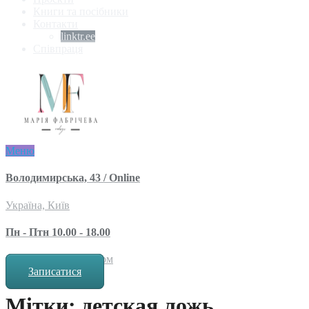
Книги та посібники
Контакти
linktr.ee
Співпраця
Меню
Володимирська, 43 / Online
Україна, Київ
Пн - Птн 10.00 - 18.00
за попереднім записом
Записатися
Мітки: детская ложь