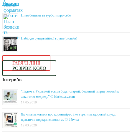
Новини
План безпеки та турботи про себе
Набір до супервізійної групи (онлайн)
ГАРЯЧІ ЛІНІЇ
РОЗІРВИ КОЛО
Інтерв’ю
“Рядом с Украиной всегда будет старый, бешеный и приученный к
алкоголю медведь” © blackseatv.com
14.05.2019
Як читати новини про коронавірус і не втратити здоровий глузд:
практичні поради психолога / © 24tv.ua
12.03.2020