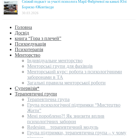
Свіжий подкаст за участі психолога Марії Фабрічевої на каналі Юлі
Бориско #Жовтікеди
30.03.2026
Головна
Досвід
книга “Гора з плечей”
Психоедукація
Психотерапія
Менторство
Індивідуальне менторство
Менторські групи для фахівців
Менторський курс: робота з психологічними
заборонами в ТА
Загальні правила менторської роботи
Супервізія*
Терапевтичні групи
Терапевтична група
Група психологічної підтримки “Мистецтво
Жити”
Мені пороблено?! Як знизити вплив
психологічних заборон
Redesign _ терапевтичний модуль
Група підтримки, терапевтична група – у чому