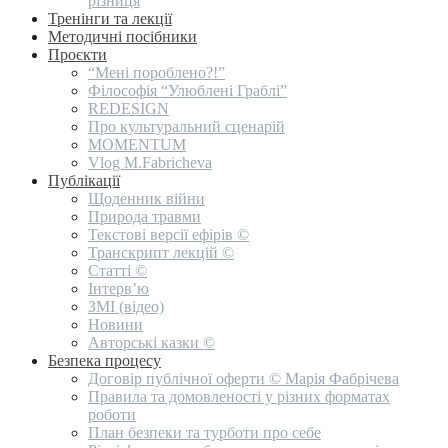
різниця
Тренінги та лекції
Методичні посібники
Проєкти
“Мені пороблено?!”
Філософія “Улюблені Граблі”
REDESIGN
Про культуральний сценарій
MOMENTUM
Vlog M.Fabricheva
Публікації
Щоденник війни
Природа травми
Текстові версії ефірів ©
Транскрипт лекцій ©
Статті ©
Інтерв’ю
ЗМІ (відео)
Новини
Авторські казки ©
Безпека процесу
Договір публічної оферти © Марія Фабрічева
Правила та домовленості у різних форматах
роботи
План безпеки та турботи про себе