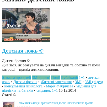
Детская ложь ©
Дитяча брехня ©
Дивіться, як реагувати на дитячі вигадки та брехню та коли
хитрощі – привід для хвилювання.
батькам про дітей
ЗМІ (відео)
Події
Публікації
1+1
•
детская
ложь
•
Дитяча брехня
•
Життєві запитання
•
ЗМІ
•
ЗМІ (відео)
•
консультація психолога
•
Марія Фабрічева
•
медіація для
підлітків та батьків
•
сніданок 1+1
16.12.2014
Статті ©
Травматична подія, травматичний досвід і психологічна травма