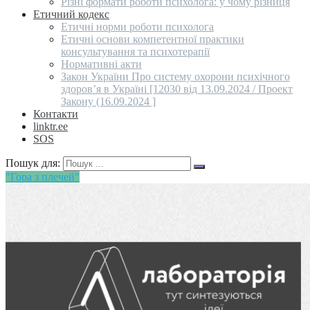
Різні формати роботи психолога: у чому різниця
Етичний кодекс
Етичні норми роботи психолога
Етичні основи компетентної практики
консультування та психотерапії
Нормативні акти
Закон України Про систему охорони психічного
здоров’я в Україні [12030 від 13.09.2024 / Проект
Закону (16.09.2024 ]
Контакти
linktr.ee
SOS
Пошук для:
"Гора з плечей"