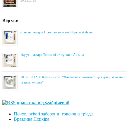
29.12.2025
Відгуки
отзывы: лекция Психологические Игры в Aids.ua
відгуки: лекція Токсичні стосунки в Aids.ua
30.07.19 12:00 Круглий стіл: “Фінансова грамотність для дітей: практики
та перспективи”
практика від Фабрічевой
Психологічні заборони: токсична тріада
Вразлива Психіка