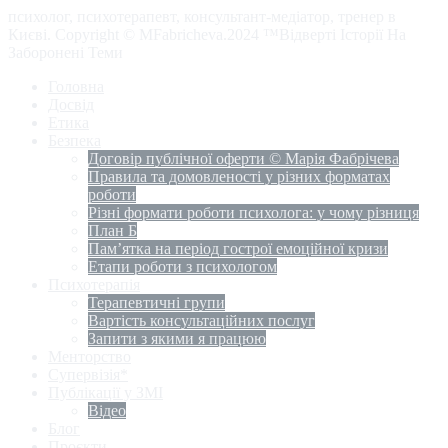
психолог, психотерапевт, консультант-медіатор, тренер в
Києві. Copyright © MFabricheva.2024 ™Відверті Історії На
Заборонені Теми
Головна
Досвід
Етика
Безпека
Договір публічної оферти © Марія Фабрічева
Правила та домовленості у різних форматах
роботи
Різні формати роботи психолога: у чому різниця
План Б
Пам’ятка на період гострої емоційної кризи
Етапи роботи з психологом
Психотерапія
Терапевтичні групи
Вартість консультаційних послуг
Запити з якими я працюю
Менторство
Супервізія*
Публікації у ЗМІ
Відео
Блог
Проєкти