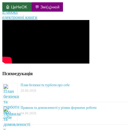
🤖 ЦеНеОК
💬 Змі(ц)нюй
E-books
електронні книги
Психоедукація
План безпеки та турботи про себе
20.06.2026
Правила та домовленості у різних форматах роботи
04.06.2026