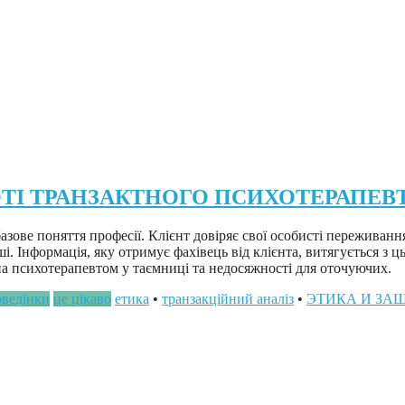
ОТІ ТРАНЗАКТНОГО ПСИХОТЕРАПЕВ
зове поняття професії. Клієнт довіряє свої особисті переживання
ші. Інформація, яку отримує фахівець від клієнта, витягується з
на психотерапевтом у таємниці та недосяжності для оточуючих.
оведінки
це цікаво
етика
•
транзакційний аналіз
•
ЭТИКА И ЗАЩ