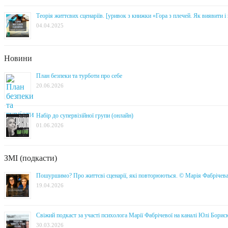
Теорія життєвих сценаріїв. [уривок з книжки «Гора з плечей. Як виявити 
04.04.2025
Новини
План безпеки та турботи про себе
20.06.2026
Набір до супервізійної групи (онлайн)
01.06.2026
ЗМІ (подкасти)
Пошуршимо? Про життєві сценарії, які повторюються. © Марія Фабрічев
19.04.2026
Свіжий подкаст за участі психолога Марії Фабрічевої на каналі Юлі Борис
30.03.2026