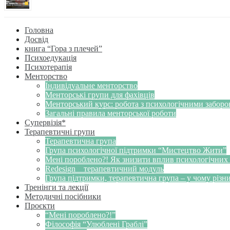
Головна
Досвід
книга “Гора з плечей”
Психоедукація
Психотерапія
Менторство
Індивідуальне менторство
Менторські групи для фахівців
Менторський курс: робота з психологічними забор
Загальні правила менторської роботи
Супервізія*
Терапевтичні групи
Терапевтична група
Група психологічної підтримки “Мистецтво Жити”
Мені пороблено?! Як знизити вплив психологічних
Redesign _ терапевтичний модуль
Група підтримки, терапевтична група – у чому різн
Тренінги та лекції
Методичні посібники
Проєкти
“Мені пороблено?!”
Філософія “Улюблені Граблі”