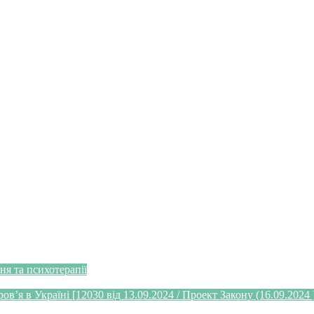
я та психотерапії
’я в Україні [12030 від 13.09.2024 / Проект Закону (16.09.2024 