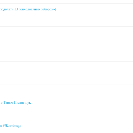
і подолати 13 психологічних заборон»]
а з Танею Пилипччук
ко #Жовтікеди