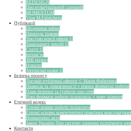
REDESIGN
Про культуральний сценарій
MOMENTUM
Vlog M.Fabricheva
Публікації
Щоденник війни
Природа травми
Текстові версії ефірів ©
Транскрипт лекцій ©
Статті ©
Інтерв’ю
ЗМІ (відео)
Новини
Авторські казки ©
Безпека процесу
Договір публічної оферти © Марія Фабрічева
Правила та домовленості у різних форматах роботи
План безпеки та турботи про себе
Різні формати роботи психолога: у чому різниця
Етичний кодекс
Етичні норми роботи психолога
Етичні основи компетентної практики консультуванн
Нормативні акти
Закон України Про систему охорони психічного здоров
Контакти