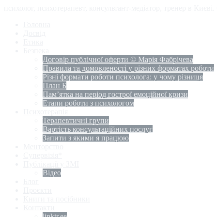
психолог, психотерапевт, консультант-медіатор, тренер в Києві
Головна
Досвід
Етика
Безпека
Договір публічної оферти © Марія Фабрічева
Правила та домовленості у різних форматах роботи
Різні формати роботи психолога: у чому різниця
План Б
Пам’ятка на період гострої емоційної кризи
Етапи роботи з психологом
Психотерапія
Терапевтичні групи
Вартість консультаційних послуг
Запити з якими я працюю
Менторство
Супервізія*
Публікації у ЗМІ
Відео
Блог
Проєкти
Книги та посібники
Контакти
linktr.ee