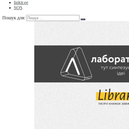
linktr.ee
SOS
Пошук для: