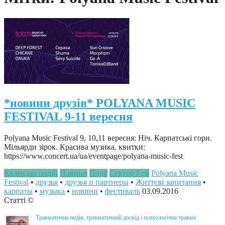
*новини друзів* POLYANA MUSIC
FESTIVAL 9-11 вересня
Polyana Music Festival 9, 10,11 вересня: Ніч. Карпатські гори.
Мільярди зірок. Красива музика. квитки:
https://www.concert.ua/ua/eventpage/polyana-music-fest
Календар подій
Новини
Події
Сектор Fest
Polyana Music
Festival
•
друзья
•
друзья и партнеры
•
Життєві запитання
•
карпаты
•
музыка
•
новини
•
фестиваль
03.09.2016
Статті ©
Травматична подія, травматичний досвід і психологічна травма