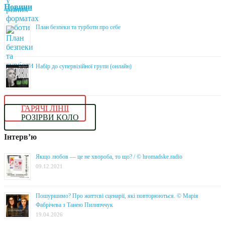
Новини
План безпеки та турботи про себе
Набір до супервізійної групи (онлайн)
ГАРЯЧІ ЛІНІЇ
РОЗІРВИ КОЛО
Інтерв’ю
Якщо любов — це не хвороба, то що? / © hromadske.radio
09.12.2021
Пошуршимо? Про життєві сценарії, які повторюються. © Марія
Фабрічева з Танею Пилипччук
19.04.2026