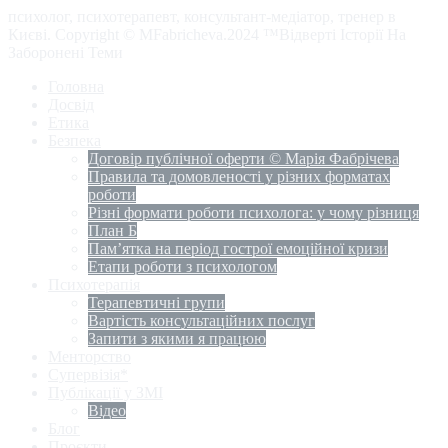
психолог, психотерапевт, консультант-медіатор, тренер в
Києві. Copyright © MFabricheva.2024 ™Відверті Історії На
Заборонені Теми
Головна
Досвід
Етика
Безпека
Договір публічної оферти © Марія Фабрічева
Правила та домовленості у різних форматах
роботи
Різні формати роботи психолога: у чому різниця
План Б
Пам’ятка на період гострої емоційної кризи
Етапи роботи з психологом
Психотерапія
Терапевтичні групи
Вартість консультаційних послуг
Запити з якими я працюю
Менторство
Супервізія*
Публікації у ЗМІ
Відео
Блог
Проєкти