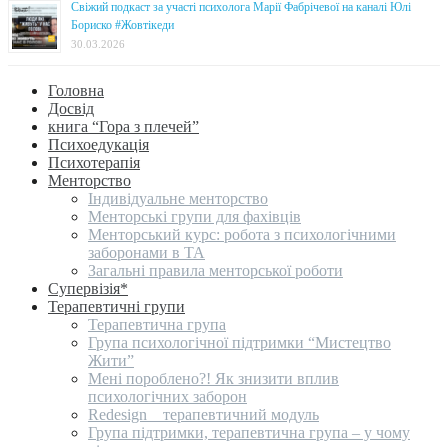
Свіжий подкаст за участі психолога Марії Фабрічевої на каналі Юлі
Бориско #Жовтікеди
30.03.2026
Головна
Досвід
книга “Гора з плечей”
Психоедукація
Психотерапія
Менторство
Індивідуальне менторство
Менторські групи для фахівців
Менторський курс: робота з психологічними
заборонами в ТА
Загальні правила менторської роботи
Супервізія*
Терапевтичні групи
Терапевтична група
Група психологічної підтримки “Мистецтво
Жити”
Мені пороблено?! Як знизити вплив
психологічних заборон
Redesign _ терапевтичний модуль
Група підтримки, терапевтична група – у чому