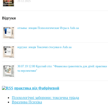
29.12.2025
Відгуки
отзывы: лекция Психологические Игры в Aids.ua
відгуки: лекція Токсичні стосунки в Aids.ua
30.07.19 12:00 Круглий стіл: “Фінансова грамотність для дітей: практики
та перспективи”
практика від Фабрічевой
Психологічні заборони: токсична тріада
Вразлива Психіка