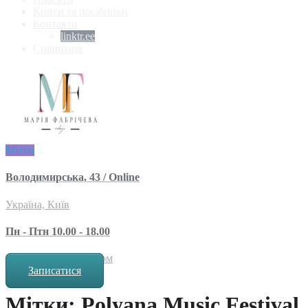
Книги та посібники
Контакти
linktr.ee
Співпраця
Меню
Володимирська, 43 / Online
Україна, Київ
Пн - Птн 10.00 - 18.00
за попереднім записом
Записатися
Мітки: Polyana Music Festival