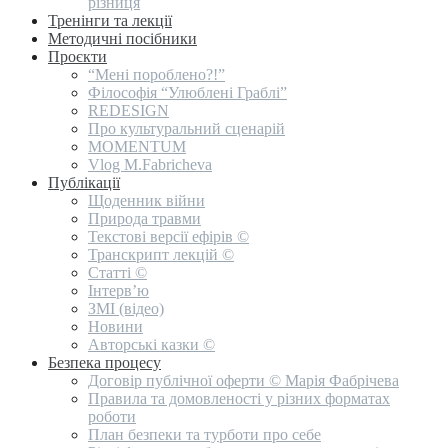
різниця
Тренінги та лекції
Методичні посібники
Проєкти
“Мені пороблено?!”
Філософія “Улюблені Граблі”
REDESIGN
Про культуральний сценарій
MOMENTUM
Vlog M.Fabricheva
Публікації
Щоденник війни
Природа травми
Текстові версії ефірів ©
Транскрипт лекцій ©
Статті ©
Інтерв’ю
ЗМІ (відео)
Новини
Авторські казки ©
Безпека процесу
Договір публічної оферти © Марія Фабрічева
Правила та домовленості у різних форматах
роботи
План безпеки та турботи про себе