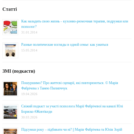
Статті
Как наладить свою жизнь – кухонно-рюмочная терапия, подружки или
психолог?
31.01.2014
Разные политические взгляды в одной семье: как ужиться
15.05.2014
ЗМІ (подкасти)
Пошуршимо? Про життєві сценарії, які повторюються. © Марія
Фабрічева з Танею Пилипччук
19.04.2026
Свіжий подкаст за участі психолога Марії Фабрічевої на каналі Юлі
Бориско #Жовтікеди
30.03.2026
Підсумки року – підбивати чи ні? || Марія Фабрічева та Юлія Зорій