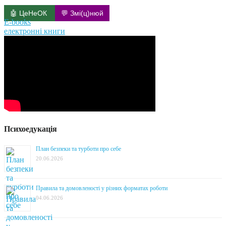
🤖 ЦеНеОК
💬 Змі(ц)нюй
E-books
електронні книги
Психоедукація
План безпеки та турботи про себе
20.06.2026
Правила та домовленості у різних форматах роботи
04.06.2026