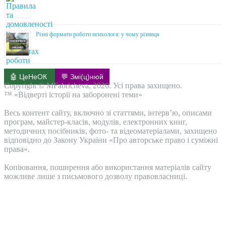
Різні формати роботи психолога: у чому різниця
🤖 ЦеНеОК
💬 Змі(ц)нюй
Copyright © MFabricheva, 2026. Усі права захищено.
™ «Відверті історії на заборонені теми»
Весь контент сайту, включно зі статтями, інтерв’ю, описами
програм, майстер-класів, модулів, електронних книг,
методичних посібників, фото- та відеоматеріалами, захищено
відповідно до Закону України «Про авторське право і суміжні
права».
Копіювання, поширення або використання матеріалів сайту
можливе лише з письмового дозволу правовласниці.