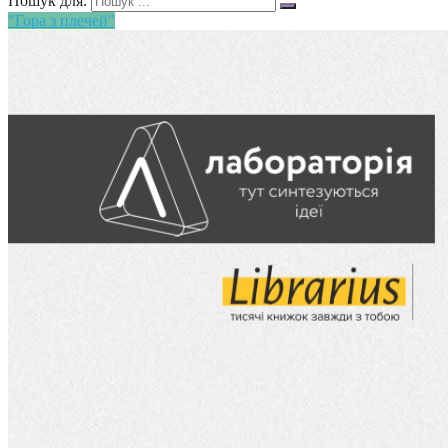
Пошук для:
"Гора з плечей"