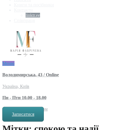
Книги та посібники
Контакти
linktr.ee
Співпраця
Меню
Володимирська, 43 / Online
Україна, Київ
Пн - Птн 10.00 - 18.00
за попереднім записом
Записатися
Мітки: спокою та надії