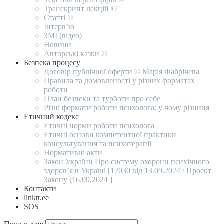
Транскрипт лекцій ©
Статті ©
Інтерв’ю
ЗМІ (відео)
Новини
Авторські казки ©
Безпека процесу
Договір публічної оферти © Марія Фабрічева
Правила та домовленості у різних форматах
роботи
План безпеки та турботи про себе
Різні формати роботи психолога: у чому різниця
Етичний кодекс
Етичні норми роботи психолога
Етичні основи компетентної практики
консультування та психотерапії
Нормативні акти
Закон України Про систему охорони психічного
здоров’я в Україні [12030 від 13.09.2024 / Проект
Закону (16.09.2024 ]
Контакти
linktr.ee
SOS