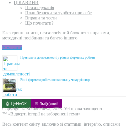
ЦІКАВИНИ
Психоедукація
План безпеки та турботи про себе
Вправи та тести
Що почитати?
Електронні книги, психологічний блокнот з вправами,
методичні посібники та багато іншого
У магазин
Правила та домовленості у різних форматах роботи
Різні формати роботи психолога: у чому різниця
🤖 ЦеНеОК
💬 Змі(ц)нюй
Copyright © MFabricheva, 2026. Усі права захищено.
™ «Відверті історії на заборонені теми»
Весь контент сайту, включно зі статтями, інтерв’ю, описами