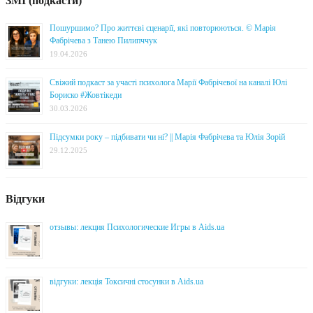
ЗМІ (подкасти)
Пошуршимо? Про життєві сценарії, які повторюються. © Марія
Фабрічева з Танею Пилипччук
19.04.2026
Свіжий подкаст за участі психолога Марії Фабрічевої на каналі Юлі
Бориско #Жовтікеди
30.03.2026
Підсумки року – підбивати чи ні? || Марія Фабрічева та Юлія Зорій
29.12.2025
Відгуки
отзывы: лекция Психологические Игры в Aids.ua
відгуки: лекція Токсичні стосунки в Aids.ua