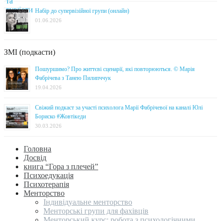
Набір до супервізійної групи (онлайн)
01.06.2026
ЗМІ (подкасти)
Пошуршимо? Про життєві сценарії, які повторюються. © Марія
Фабрічева з Танею Пилипччук
19.04.2026
Свіжий подкаст за участі психолога Марії Фабрічевої на каналі Юлі
Бориско #Жовтікеди
30.03.2026
Головна
Досвід
книга “Гора з плечей”
Психоедукація
Психотерапія
Менторство
Індивідуальне менторство
Менторські групи для фахівців
Менторський курс: робота з психологічними