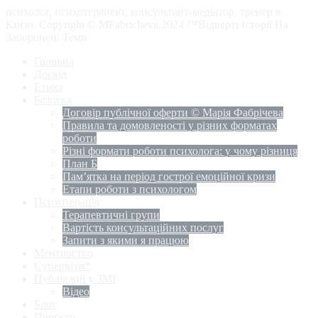
психолог, психотерапевт, консультант-медіатор, тренер в
Києві. Copyright © MFabricheva.2024 ™Відверті Історії На
Заборонені Теми
Головна
Досвід
Етика
Безпека
Договір публічної оферти © Марія Фабрічева
Правила та домовленості у різних форматах
роботи
Різні формати роботи психолога: у чому різниця
План Б
Пам’ятка на період гострої емоційної кризи
Етапи роботи з психологом
Психотерапія
Терапевтичні групи
Вартість консультаційних послуг
Запити з якими я працюю
Менторство
Супервізія*
Публікації у ЗМІ
Відео
Блог
Проєкти