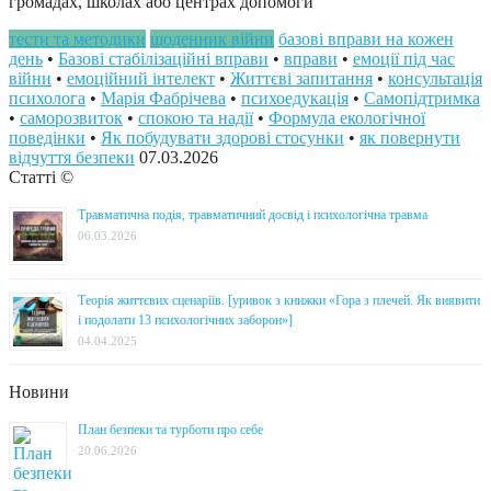
громадах, школах або центрах допомоги
тести та методики
щоденник війни
базові вправи на кожен
день
•
Базові стабілізаційні вправи
•
вправи
•
емоції під час
війни
•
емоційний інтелект
•
Життєві запитання
•
консультація
психолога
•
Марія Фабрічева
•
психоедукація
•
Самопідтримка
•
саморозвиток
•
спокою та надії
•
Формула екологічної
поведінки
•
Як побудувати здорові стосунки
•
як повернути
відчуття безпеки
07.03.2026
Статті ©
Травматична подія, травматичний досвід і психологічна травма
06.03.2026
Теорія життєвих сценаріїв. [уривок з книжки «Гора з плечей. Як виявити
і подолати 13 психологічних заборон»]
04.04.2025
Новини
План безпеки та турботи про себе
20.06.2026