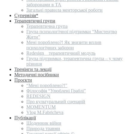
заборонами в ТА
Загальні правила менторської роботи
Супервізія*
Терапевтичні групи
Терапевтична група
Група психологічної підтримки “Мистецтво
Жити”
Мені пороблено?! Як знизити вплив
психологічних заборон
Redesign _ терапевтичний модуль
Група підтримки, терапевтична група – у чому
різниця
Тренінги та лекції
Методичні посібники
Проєкти
“Мені пороблено?!”
Філософія “Улюблені Граблі”
REDESIGN
Про культуральний сценарій
MOMENTUM
Vlog M.Fabricheva
Публікації
Щоденник війни
Природа травми
Текстові версії ефірів ©