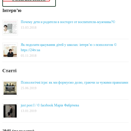
Інтерв’ю
Почему дети и родители в восторге от воспитателя-мужчины?©
15.03.2018
Як подолати цькування дітей у школах: інтерв’ю з психологом ©
https://24tv.ua
05.11.2018
Статті
Психологічні ігри: як ми формуємо долю, граючи за чужими правилами
25.06.2019
just post I / © facebook Марія Фабрічева
13.01.2019