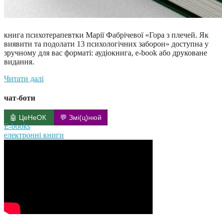
книга психотерапевтки Марії Фабрічевої «Гора з плечей. Як
виявити та подолати 13 психологічних заборон» доступна у
зручному для вас форматі: аудіокнига, e-book або друковане
видання.
Читати далі
чат-боти
🤖 ЦеНеОК
💬 Змі(ц)нюй
E-books
електронні книги