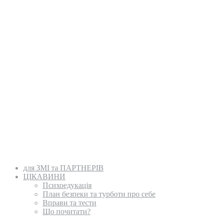
для ЗМІ та ПАРТНЕРІВ
ЦІКАВИНИ
Психоедукація
План безпеки та турботи про себе
Вправи та тести
Що почитати?