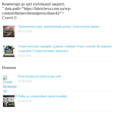
Коментарі до цієї публікації закриті.
" data-path="https://fabricheva.com.ua/wp-
content/themes/mentalpress/share42/">
Статті ©
Травматична подія, травматичний досвід і психологічна травма
06.03.2026
Теорія життєвих сценаріїв. [уривок з книжки «Гора з плечей. Як виявити
і подолати 13 психологічних заборон»]
04.04.2025
Новини
План безпеки та турботи про себе
20.06.2026
Набір до супервізійної групи (онлайн)
01.06.2026