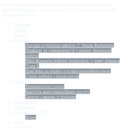
психолог, психотерапевт, консультант-медіатор, тренер в
Києві. Copyright © MFabricheva.2024 ™Відверті Історії На
Заборонені Теми
Головна
Досвід
Етика
Безпека
Договір публічної оферти © Марія Фабрічева
Правила та домовленості у різних форматах
роботи
Різні формати роботи психолога: у чому різниця
План Б
Пам’ятка на період гострої емоційної кризи
Етапи роботи з психологом
Психотерапія
Терапевтичні групи
Вартість консультаційних послуг
Запити з якими я працюю
Менторство
Супервізія*
Публікації у ЗМІ
Відео
Блог
Проєкти