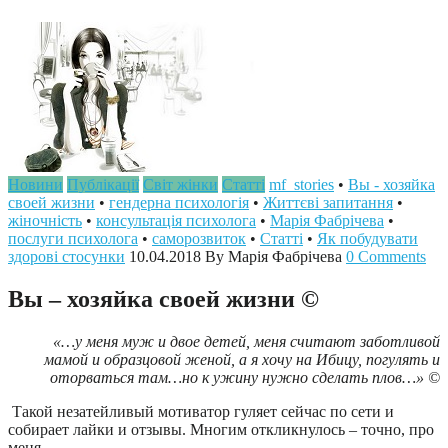
Новини
Публікації
Світ жінки
Статті
mf_stories
•
Вы - хозяйка
своей жизни
•
гендерна психологія
•
Життєві запитання
•
жіночність
•
консультація психолога
•
Марія Фабрічева
•
послуги психолога
•
саморозвиток
•
Статті
•
Як побудувати
здорові стосунки
10.04.2018
By Марія Фабрічева
0 Comments
Вы – хозяйка своей жизни ©
«…у меня муж и двое детей, меня считают заботливой
мамой и образцовой женой, а я хочу на Ибицу, погулять и
оторваться там…но к ужину нужно сделать плов…» ©
Такой незатейливый мотиватор гуляет сейчас по сети и
собирает лайки и отзывы. Многим откликнулось – точно, про
меня.