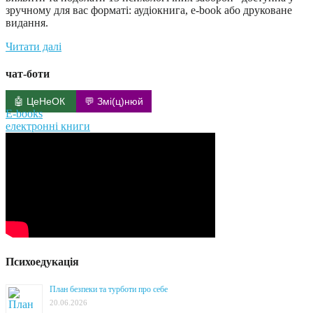
зручному для вас форматі: аудіокнига, e-book або друковане
видання.
Читати далі
чат-боти
🤖 ЦеНеОК
💬 Змі(ц)нюй
E-books
електронні книги
Психоедукація
План безпеки та турботи про себе
20.06.2026