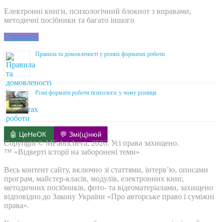
Електронні книги, психологічний блокнот з вправами,
методичні посібники та багато іншого
У магазин
Правила та домовленості у різних форматах роботи
Різні формати роботи психолога: у чому різниця
🤖 ЦеНеОК
💬 Змі(ц)нюй
Copyright © MFabricheva, 2026. Усі права захищено.
™ «Відверті історії на заборонені теми»
Весь контент сайту, включно зі статтями, інтерв’ю, описами
програм, майстер-класів, модулів, електронних книг,
методичних посібників, фото- та відеоматеріалами, захищено
відповідно до Закону України «Про авторське право і суміжні
права».