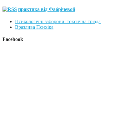
практика від Фабрічевой
Психологічні заборони: токсична тріада
Вразлива Психіка
Facebook