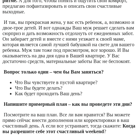
ритме.
А для того, чтобы понять и ощутить свой комфорт,
предлагаю пофантазировать и описать свои счастливые
выходные.
И так, вы прекрасная жена, у вас есть ребенок, а, возможно и
двое-трое детей. И вот однажды Ваш муж решает сделать вам
сюрприз и дать возможность отдохнуть от ежедневных забот.
Он забирает детей и вместе с ними уезжает к своей маме,
которая является самой лучшей бабушкой на свете для вашего
ребенка. Муж там тоже под присмотром, все хорошо. И Вы
оказываетесь на два дня одна в Вашей квартире. У Вас
достаточно средств, материальные заботы Вас не беспокоят.
Вопрос только один – чем бы Вам заняться?
Что Вы чувствуете в пустой квартире?
Что Вы будете делать?
Как будет проходить Ваш день?
Напишите примерный план – как вы проведете эти дни?
Посмотрите на ваш план. Все ли вам нравится? Вы можете
прямо сейчас внести дополнения или корректировки в ваш
счастливый день. А если все устраивает, тогда скажите:
Когда
вы разрешите себе этот счастливый weekend
?