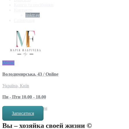
Книги та посібники
Контакти
linktr.ee
Співпраця
Меню
Володимирська, 43 / Online
Україна, Київ
Пн - Птн 10.00 - 18.00
за попереднім записом
Записатися
Вы – хозяйка своей жизни ©