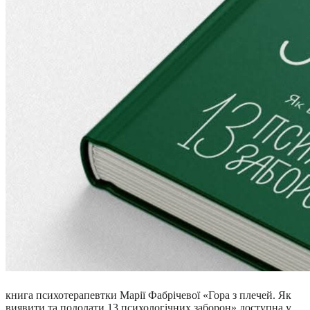
книга психотерапевтки Марії Фабрічевої «Гора з плечей. Як
виявити та подолати 13 психологічних заборон» доступна у