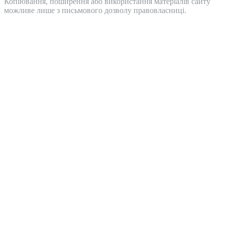
Копіювання, поширення або використання матеріалів сайту
можливе лише з письмового дозволу правовласниці.