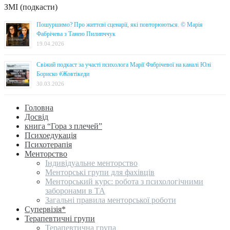
ЗМІ (подкасти)
Пошуршимо? Про життєві сценарії, які повторюються. © Марія
Фабрічева з Танею Пилипччук
19.04.2026
Свіжий подкаст за участі психолога Марії Фабрічевої на каналі Юлі
Бориско #Жовтікеди
30.03.2026
Головна
Досвід
книга “Гора з плечей”
Психоедукація
Психотерапія
Менторство
Індивідуальне менторство
Менторські групи для фахівців
Менторський курс: робота з психологічними
заборонами в ТА
Загальні правила менторської роботи
Супервізія*
Терапевтичні групи
Терапевтична група