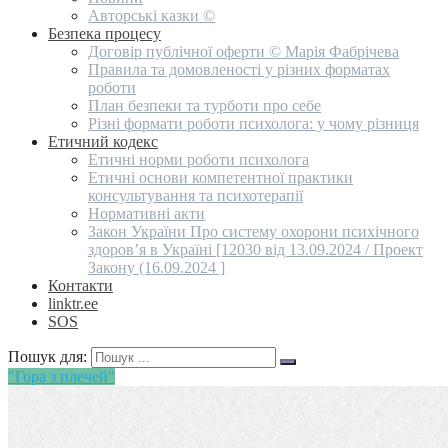
Авторські казки ©
Безпека процесу
Договір публічної оферти © Марія Фабрічева
Правила та домовленості у різних форматах
роботи
План безпеки та турботи про себе
Різні формати роботи психолога: у чому різниця
Етичний кодекс
Етичні норми роботи психолога
Етичні основи компетентної практики
консультування та психотерапії
Нормативні акти
Закон України Про систему охорони психічного
здоров’я в Україні [12030 від 13.09.2024 / Проект
Закону (16.09.2024 ]
Контакти
linktr.ee
SOS
Пошук для:
"Гора з плечей"