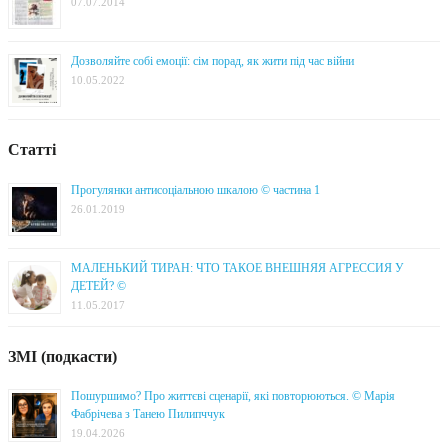
07.07.2014
Дозволяйте собі емоції: сім порад, як жити під час війни
10.05.2022
Статті
Прогулянки антисоціальною шкалою © частина 1
26.01.2019
МАЛЕНЬКИЙ ТИРАН: ЧТО ТАКОЕ ВНЕШНЯЯ АГРЕССИЯ У
ДЕТЕЙ? ©
11.05.2017
ЗМІ (подкасти)
Пошуршимо? Про життєві сценарії, які повторюються. © Марія
Фабрічева з Танею Пилипччук
19.04.2026