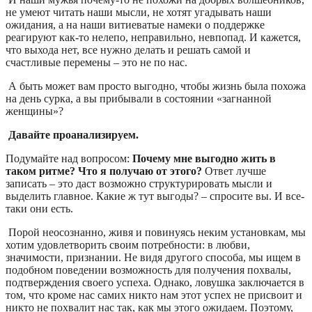
не умеют читать наши мысли, не хотят угадывать наши
ожидания, а на наши витиеватые намеки о поддержке
реагируют как-то нелепо, неправильно, невпопад. И кажется,
что выхода нет, все нужно делать и решать самой и
счастливые перемены – это не по нас.
А быть может вам просто выгодно, чтобы жизнь была похожа
на день сурка, а вы прибывали в состоянии «загнанной
женщины»?
Давайте проанализируем.
Подумайте над вопросом:
Почему мне выгодно жить в
таком ритме? Что я получаю от этого?
Ответ лучше
записать – это даст возможно структурировать мысли и
выделить главное. Какие ж тут выгоды? – спросите вы. И все-
таки они есть.
Порой неосознанно, живя и повинуясь неким установкам, мы
хотим удовлетворить своим потребности: в любви,
значимости, признании. Не видя другого способа, мы ищем в
подобном поведении возможность для получения похвалы,
подтверждения своего успеха. Однако, ловушка заключается в
том, что кроме нас самих никто нам этот успех не присвоит и
никто не похвалит нас так, как мы этого ожидаем. Поэтому,