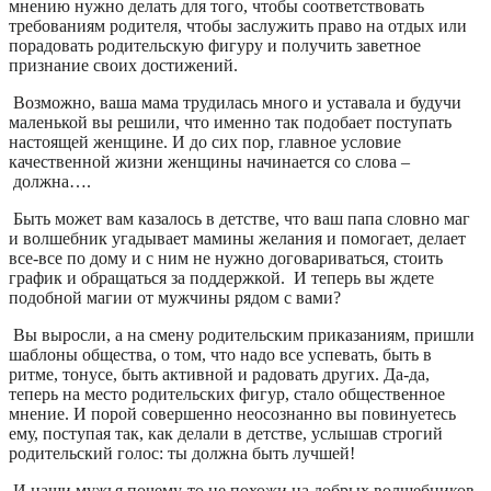
мнению нужно делать для того, чтобы соответствовать
требованиям родителя, чтобы заслужить право на отдых или
порадовать родительскую фигуру и получить заветное
признание своих достижений.
Возможно, ваша мама трудилась много и уставала и будучи
маленькой вы решили, что именно так подобает поступать
настоящей женщине. И до сих пор, главное условие
качественной жизни женщины начинается со слова –
должна….
Быть может вам казалось в детстве, что ваш папа словно маг
и волшебник угадывает мамины желания и помогает, делает
все-все по дому и с ним не нужно договариваться, стоить
график и обращаться за поддержкой. И теперь вы ждете
подобной магии от мужчины рядом с вами?
Вы выросли, а на смену родительским приказаниям, пришли
шаблоны общества, о том, что надо все успевать, быть в
ритме, тонусе, быть активной и радовать других. Да-да,
теперь на место родительских фигур, стало общественное
мнение. И порой совершенно неосознанно вы повинуетесь
ему, поступая так, как делали в детстве, услышав строгий
родительский голос: ты должна быть лучшей!
И наши мужья почему-то не похожи на добрых волшебников,