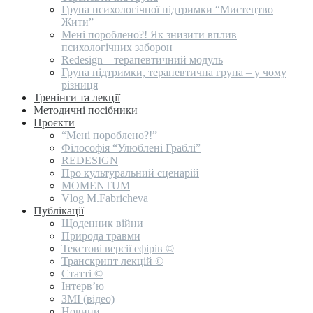
Група психологічної підтримки “Мистецтво
Жити”
Мені пороблено?! Як знизити вплив
психологічних заборон
Redesign _ терапевтичний модуль
Група підтримки, терапевтична група – у чому
різниця
Тренінги та лекції
Методичні посібники
Проєкти
“Мені пороблено?!”
Філософія “Улюблені Граблі”
REDESIGN
Про культуральний сценарій
MOMENTUM
Vlog M.Fabricheva
Публікації
Щоденник війни
Природа травми
Текстові версії ефірів ©
Транскрипт лекцій ©
Статті ©
Інтерв’ю
ЗМІ (відео)
Новини