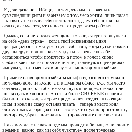
И дело даже не в Ибице, а в том, что мы включены в
сумасшедший ритм и забываем о том, чего хотим, лишь падая
в кровать, не помня себя от усталости, даем себе право на
отдых, а случается, что и во снах продолжаем работать.
Думаю, если не каждая женщина, то каждая третья ощущала
на себе «день сурка» – когда твой жизненный цикл
превращается в замкнутую цепь событий, когда сутки похожи
друг на друга и лишь на секунду ты разрешаешь себе
остановиться чтобы помечтать, а потом в голове снова
срабатывает чье-то приказание и ты, повинуясь сценарному
импульсу, включаешься в игру «загнанная домохозяйка».
Примите слово домохозяйка за метафору, загоняться можно
не только дома на кухне, а и в шумном офисе, куда мы часто
сбегаем для того, чтобы не закиснуть в четырех стенах и не
погрязнуть в хлопотах. А есть и более СИЛЬНЫЕ героини
былинных сказов, которые продолжают входить в горящие
избы и коня на скаку останавливать – теперь вместо коня
бизнес план, а горящая изба – это то, что нужно приготовить,
постирать, убрать, погладить…. (продолжите список сами)
На самом деле не важно где мы проводим большую половину
времени, важно, как мы себя чувствуем после трудовых