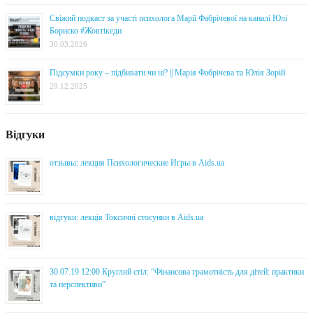
Свіжий подкаст за участі психолога Марії Фабрічевої на каналі Юлі
Бориско #Жовтікеди
30.03.2026
Підсумки року – підбивати чи ні? || Марія Фабрічева та Юлія Зорій
29.12.2025
Відгуки
отзывы: лекция Психологические Игры в Aids.ua
відгуки: лекція Токсичні стосунки в Aids.ua
30.07.19 12:00 Круглий стіл: “Фінансова грамотність для дітей: практики
та перспективи”