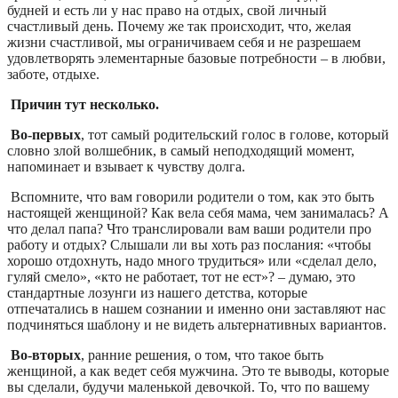
будней и есть ли у нас право на отдых, свой личный
счастливый день. Почему же так происходит, что, желая
жизни счастливой, мы ограничиваем себя и не разрешаем
удовлетворять элементарные базовые потребности – в любви,
заботе, отдыхе.
Причин тут несколько.
Во-первых
, тот самый родительский голос в голове, который
словно злой волшебник, в самый неподходящий момент,
напоминает и взывает к чувству долга.
Вспомните, что вам говорили родители о том, как это быть
настоящей женщиной? Как вела себя мама, чем занималась? А
что делал папа? Что транслировали вам ваши родители про
работу и отдых? Слышали ли вы хоть раз послания: «чтобы
хорошо отдохнуть, надо много трудиться» или «сделал дело,
гуляй смело», «кто не работает, тот не ест»? – думаю, это
стандартные лозунги из нашего детства, которые
отпечатались в нашем сознании и именно они заставляют нас
подчиняться шаблону и не видеть альтернативных вариантов.
Во-вторых
, ранние решения, о том, что такое быть
женщиной, а как ведет себя мужчина. Это те выводы, которые
вы сделали, будучи маленькой девочкой. То, что по вашему