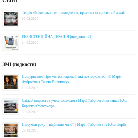
Статті
Теорія «божевільного»: походження, практика та критичний аналіз
05.02.2025
ЕКЗИСТЕНЦІЙНА ТЕРАПІЯ [щоденник #1]
14.02.2022
ЗМІ (подкасти)
Пошуршимо? Про життєві сценарії, які повторюються. © Марія
Фабрічева з Танею Пилипччук
19.04.2026
Свіжий подкаст за участі психолога Марії Фабрічевої на каналі Юлі
Бориско #Жовтікеди
30.03.2026
Підсумки року – підбивати чи ні? || Марія Фабрічева та Юлія Зорій
29.12.2025