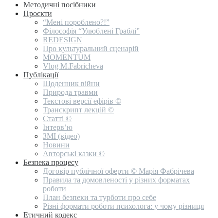
Методичні посібники
Проєкти
“Мені пороблено?!”
Філософія “Улюблені Граблі”
REDESIGN
Про культуральний сценарій
MOMENTUM
Vlog M.Fabricheva
Публікації
Щоденник війни
Природа травми
Текстові версії ефірів ©
Транскрипт лекцій ©
Статті ©
Інтерв’ю
ЗМІ (відео)
Новини
Авторські казки ©
Безпека процесу
Договір публічної оферти © Марія Фабрічева
Правила та домовленості у різних форматах
роботи
План безпеки та турботи про себе
Різні формати роботи психолога: у чому різниця
Етичний кодекс