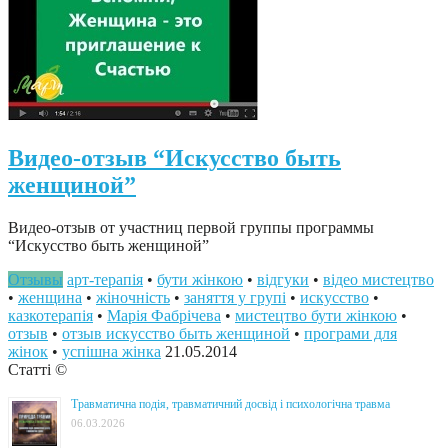
Видео-отзыв “Искусство быть
женщиной”
Видео-отзыв от участниц первой группы программы
“Искусство быть женщиной”
Отзывы
арт-терапія
•
бути жінкою
•
відгуки
•
відео мистецтво
•
женщина
•
жіночність
•
заняття у групі
•
искусство
•
казкотерапія
•
Марія Фабрічева
•
мистецтво бути жінкою
•
отзыв
•
отзыв искусство быть женщиной
•
програми для
жінок
•
успішна жінка
21.05.2014
Статті ©
Травматична подія, травматичний досвід і психологічна травма
06.03.2026