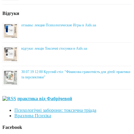
Відгуки
отзывы: лекция Психологические Игры в Aids.ua
відгуки: лекція Токсичні стосунки в Aids.ua
30.07.19 12:00 Круглий стіл: “Фінансова грамотність для дітей: практики
та перспективи”
практика від Фабрічевой
Психологічні заборони: токсична тріада
Вразлива Психіка
Facebook