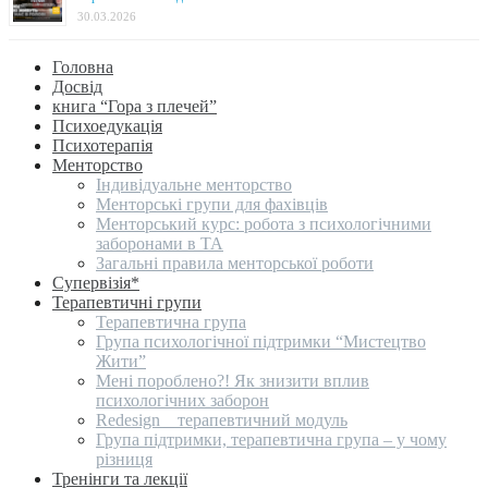
30.03.2026
Головна
Досвід
книга “Гора з плечей”
Психоедукація
Психотерапія
Менторство
Індивідуальне менторство
Менторські групи для фахівців
Менторський курс: робота з психологічними
заборонами в ТА
Загальні правила менторської роботи
Супервізія*
Терапевтичні групи
Терапевтична група
Група психологічної підтримки “Мистецтво
Жити”
Мені пороблено?! Як знизити вплив
психологічних заборон
Redesign _ терапевтичний модуль
Група підтримки, терапевтична група – у чому
різниця
Тренінги та лекції