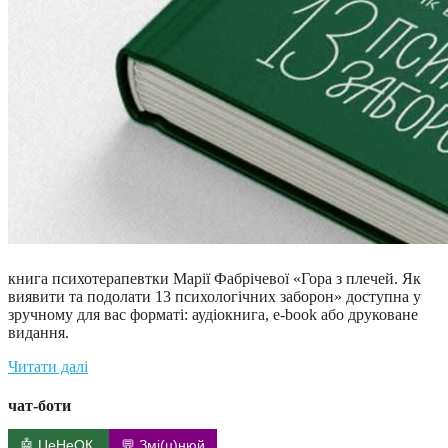
книга психотерапевтки Марії Фабрічевої «Гора з плечей. Як
виявити та подолати 13 психологічних заборон» доступна у
зручному для вас форматі: аудіокнига, e-book або друковане
видання.
Читати далі
чат-боти
🤖 ЦеНеОК
💬 Змі(ц)нюй