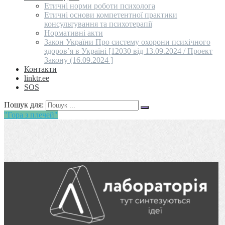
Етичні норми роботи психолога
Етичні основи компетентної практики
консультування та психотерапії
Нормативні акти
Закон України Про систему охорони психічного
здоров’я в Україні [12030 від 13.09.2024 / Проект
Закону (16.09.2024 ]
Контакти
linktr.ee
SOS
Пошук для:
"Гора з плечей"