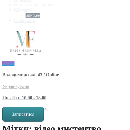
Книги та посібники
Контакти
linktr.ee
Співпраця
Меню
Володимирська, 43 / Online
Україна, Київ
Пн - Птн 10.00 - 18.00
за попереднім записом
Записатися
Мітки: відео мистецтво