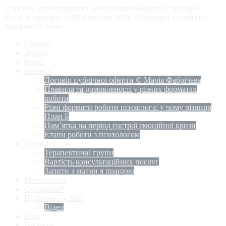
психолог, психотерапевт, консультант-медіатор, тренер в
Києві. Copyright © MFabricheva.2024 ™Відверті Історії На
Заборонені Теми
Головна
Досвід
Етика
Безпека
Договір публічної оферти © Марія Фабрічева
Правила та домовленості у різних форматах
роботи
Різні формати роботи психолога: у чому різниця
План Б
Пам’ятка на період гострої емоційної кризи
Етапи роботи з психологом
Психотерапія
Терапевтичні групи
Вартість консультаційних послуг
Запити з якими я працюю
Менторство
Супервізія*
Публікації у ЗМІ
Відео
Блог
Проєкти