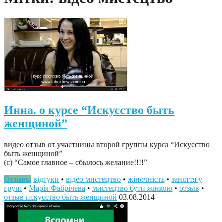
Инна. о курсе “Искусство быть
женщиной”
видео отзыв от участницы второй группы курса “Искусство
быть женщиной”
(с) “Самое главное – сбылось желание!!!!”
Отзывы
відгуки
•
відео мистецтво
•
жіночність
•
заняття у
групі
•
Марія Фабрічева
•
мистецтво бути жінкою
•
отзыв
•
отзыв искусство быть женщиной
03.08.2014