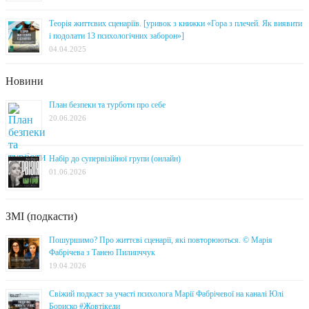
Теорія життєвих сценаріїв. [уривок з книжки «Гора з плечей. Як виявити
і подолати 13 психологічних заборон»]
04.04.2025
Новини
План безпеки та турботи про себе
20.06.2026
Набір до супервізійної групи (онлайн)
01.06.2026
ЗМІ (подкасти)
Пошуршимо? Про життєві сценарії, які повторюються. © Марія
Фабрічева з Танею Пилипччук
19.04.2026
Свіжий подкаст за участі психолога Марії Фабрічевої на каналі Юлі
Бориско #Жовтікеди