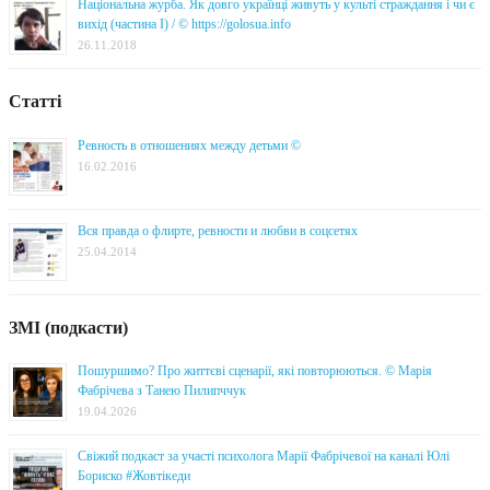
Національна журба. Як довго українці живуть у культі страждання і чи є
вихід (частина I) / © https://golosua.info
26.11.2018
Статті
Ревность в отношениях между детьми ©
16.02.2016
Вся правда о флирте, ревности и любви в соцсетях
25.04.2014
ЗМІ (подкасти)
Пошуршимо? Про життєві сценарії, які повторюються. © Марія
Фабрічева з Танею Пилипччук
19.04.2026
Свіжий подкаст за участі психолога Марії Фабрічевої на каналі Юлі
Бориско #Жовтікеди