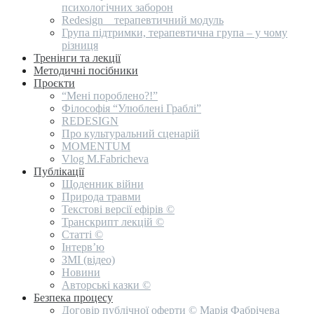
психологічних заборон
Redesign _ терапевтичний модуль
Група підтримки, терапевтична група – у чому
різниця
Тренінги та лекції
Методичні посібники
Проєкти
“Мені пороблено?!”
Філософія “Улюблені Граблі”
REDESIGN
Про культуральний сценарій
MOMENTUM
Vlog M.Fabricheva
Публікації
Щоденник війни
Природа травми
Текстові версії ефірів ©
Транскрипт лекцій ©
Статті ©
Інтерв’ю
ЗМІ (відео)
Новини
Авторські казки ©
Безпека процесу
Договір публічної оферти © Марія Фабрічева