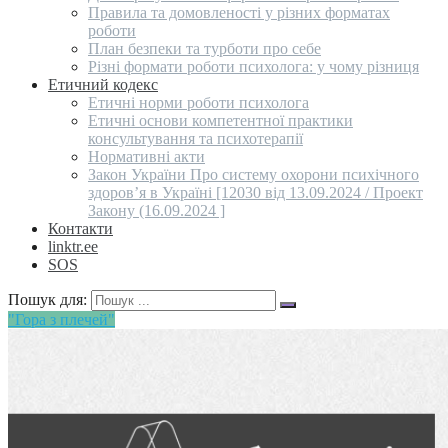
Правила та домовленості у різних форматах
роботи
План безпеки та турботи про себе
Різні формати роботи психолога: у чому різниця
Етичний кодекс
Етичні норми роботи психолога
Етичні основи компетентної практики
консультування та психотерапії
Нормативні акти
Закон України Про систему охорони психічного
здоров’я в Україні [12030 від 13.09.2024 / Проект
Закону (16.09.2024 ]
Контакти
linktr.ee
SOS
Пошук для:
"Гора з плечей"