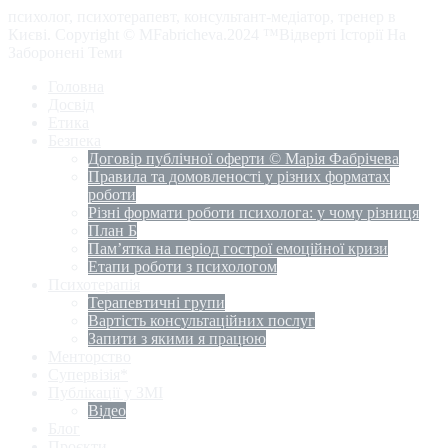
психолог, психотерапевт, консультант-медіатор, тренер в
Києві. Copyright © MFabricheva.2024 ™Відверті Історії На
Заборонені Теми
Головна
Досвід
Етика
Безпека
Договір публічної оферти © Марія Фабрічева
Правила та домовленості у різних форматах
роботи
Різні формати роботи психолога: у чому різниця
План Б
Пам’ятка на період гострої емоційної кризи
Етапи роботи з психологом
Психотерапія
Терапевтичні групи
Вартість консультаційних послуг
Запити з якими я працюю
Менторство
Супервізія*
Публікації у ЗМІ
Відео
Блог
Проєкти