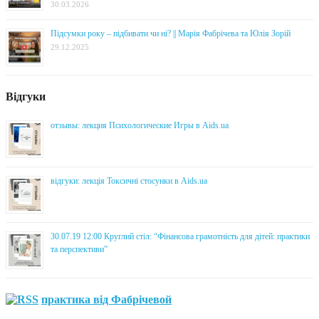
30.03.2026
Підсумки року – підбивати чи ні? || Марія Фабрічева та Юлія Зорій
29.12.2025
Відгуки
отзывы: лекция Психологические Игры в Aids.ua
відгуки: лекція Токсичні стосунки в Aids.ua
30.07.19 12:00 Круглий стіл: “Фінансова грамотність для дітей: практики
та перспективи”
практика від Фабрічевой