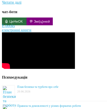
Читати далі
чат-боти
🤖 ЦеНеОК
💬 Змі(ц)нюй
E-books
електронні книги
Психоедукація
План безпеки та турботи про себе
20.06.2026
Правила та домовленості у різних форматах роботи