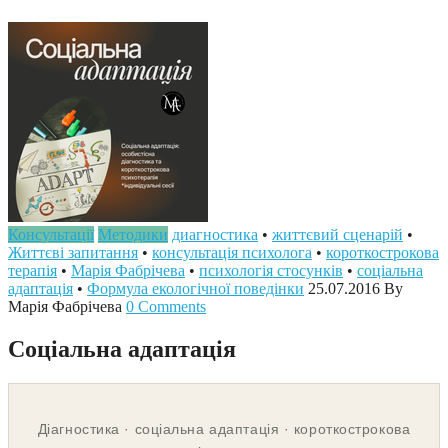
Консультації
Методики
диагностика
•
життєвий сценарій
•
Життєві запитання
•
консультація психолога
•
короткострокова
терапія
•
Марія Фабрічева
•
психологія стосунків
•
соціальна
адаптація
•
Формула екологічної поведінки
25.07.2016
By
Марія Фабрічева
0 Comments
Соціальна адаптація
Діагностика · соціальна адаптація · короткострокова