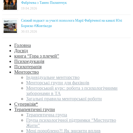
Фабрічева з Танею Пилипччук
19.04.2026
Свіжий подкаст за участі психолога Марії Фабрічевої на каналі Юлі
Бориско #Жовтікеди
30.03.2026
Головна
Досвід
книга “Гора з плечей”
Психоедукація
Психотерапія
Менторство
Індивідуальне менторство
Менторські групи для фахівців
Менторський курс: робота з психологічними
заборонами в ТА
Загальні правила менторської роботи
Супервізія*
Терапевтичні групи
Терапевтична група
Група психологічної підтримки “Мистецтво
Жити”
Мені пороблено?! Як знизити вплив