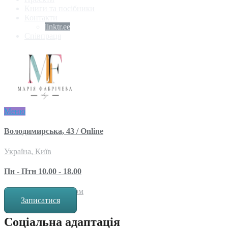
Книги та посібники
Контакти
linktr.ee
Співпраця
Меню
Володимирська, 43 / Online
Україна, Київ
Пн - Птн 10.00 - 18.00
за попереднім записом
Записатися
Соціальна адаптація