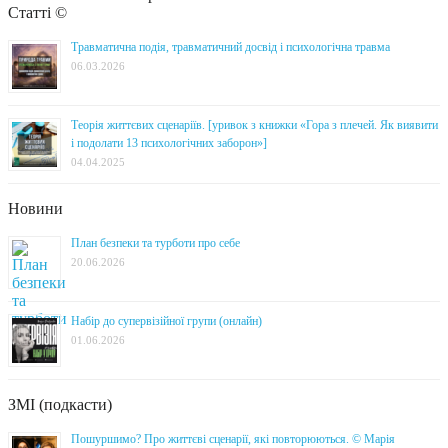
Статті ©
Травматична подія, травматичний досвід і психологічна травма
06.03.2026
Теорія життєвих сценаріїв. [уривок з книжки «Гора з плечей. Як виявити
і подолати 13 психологічних заборон»]
04.04.2025
Новини
План безпеки та турботи про себе
20.06.2026
Набір до супервізійної групи (онлайн)
01.06.2026
ЗМІ (подкасти)
Пошуршимо? Про життєві сценарії, які повторюються. © Марія