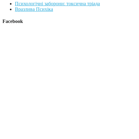
Психологічні заборони: токсична тріада
Вразлива Психіка
Facebook