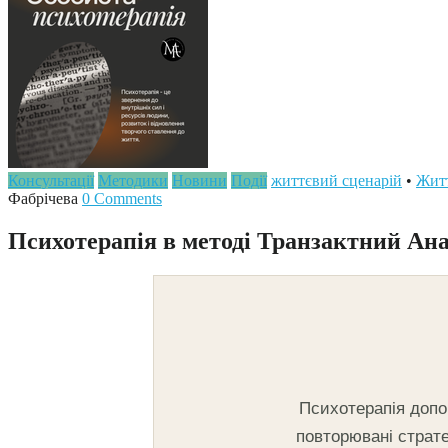
Консультації
Методики
Новини
Події
життєвий сценарій
•
Житт
Фабрічева
0 Comments
Психотерапія в методі Транзактний Ана
Психотерапія допом
повторювані страте