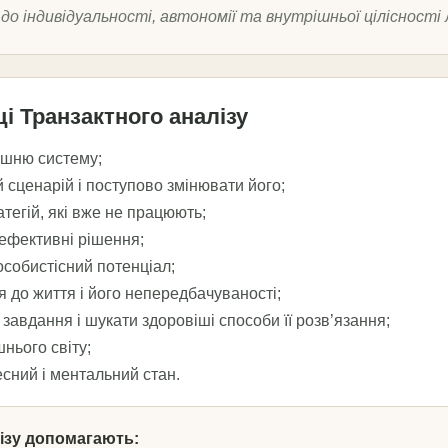
 до індивідуальності, автономії та внутрішньої цілісності
ці Транзактного аналізу
ішню систему;
 сценарій і поступово змінювати його;
тегій, які вже не працюють;
 ефективні рішення;
особистісний потенціал;
 до життя і його непередбачуваності;
авдання і шукати здоровіші способи її розв’язання;
шнього світу;
сний і ментальний стан.
лізу допомагають: