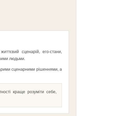
иттєвий сценарій, его-стани,
ншими людьми.
старими сценарними рішеннями, а
ності краще розуміти себе,