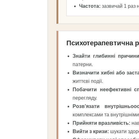
Частота:
зазвичай 1 раз н
Психотерапевтична р
Знайти глибинні причини
патерни.
Визначити хибні або заст
життєві події.
Побачити неефективні с
перегляду.
Розв’язати внутрішньоос
комплексами та внутрішніми
Прийняти вразливість:
нав
Вийти з кризи:
шукати здоро