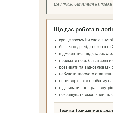
Цей підхід базується на повазі
Що дає робота в логі
краще зрозуміти свою внутр
безпечно дослідити життєвий
відмовлятися від старих стра
приймати нові, більш зрілі й
розвивати та відновлювати 
набувати творчого ставлення
перетворювати проблему на з
відкривати нові грані внутрі
покращувати емоційний, тіле
Техніки Транзактного ана