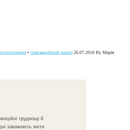
психотерапия
•
транзакційний аналіз
26.07.2016
By Марія
емоційні труднощі й
одні заважають жити