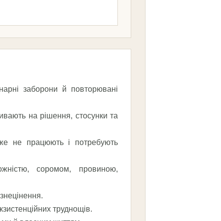
енарні заборони й повторювані
ливають на рішення, стосунки та
 вже не працюють і потребують
жністю, соромом, провиною,
знецінення.
кзистенційних труднощів.