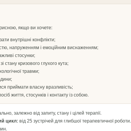
рисною, якщо ви хочете:
зати внутрішні конфлікти;
стю, напруженням і емоційним виснаженням;
ажливі стосунки;
і стану кризового глухого кута;
ологічної травми;
юдини;
ися приймати власну вразливість;
сіб життя, стосунків і контакту із собою.
льно, залежно від запиту, стану і цілей терапії.
ий цикл:
від 25 зустрічей для глибшої терапевтичної роботи.
ин.