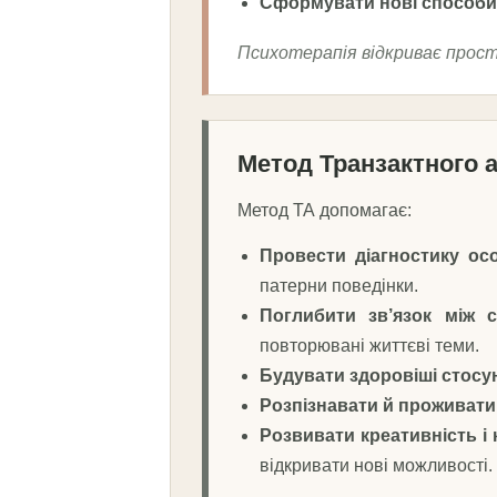
Сформувати нові способи 
Психотерапія відкриває прост
Метод Транзактного а
Метод ТА допомагає:
Провести діагностику осо
патерни поведінки.
Поглибити зв’язок між 
повторювані життєві теми.
Будувати здоровіші стосу
Розпізнавати й проживати 
Розвивати креативність і
відкривати нові можливості.