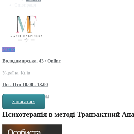
Співпраця
Меню
Володимирська, 43 / Online
Україна, Київ
Пн - Птн 10.00 - 18.00
за попереднім записом
Записатися
Психотерапія в методі Транзактний Ана