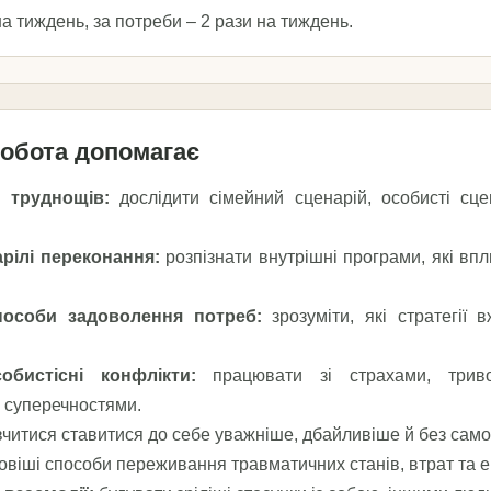
а тиждень, за потреби – 2 рази на тиждень.
обота допомагає
 труднощів:
дослідити сімейний сценарій, особисті сц
арілі переконання:
розпізнати внутрішні програми, які вп
пособи задоволення потреб:
зрозуміти, які стратегії
обистісні конфлікти:
працювати зі страхами, триво
 суперечностями.
читися ставитися до себе уважніше, дбайливіше й без само
віші способи переживання травматичних станів, втрат та е