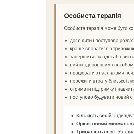
Особиста терапія
Особиста терапія може бути ко
дослідити і поступово розв’я
краще впоратися з тривожні
завершити складні або висн
вийти здоровішим способом з
працювати з наслідками псих
пережити втрату близької л
отримати підтримку і навчит
поступово будувати новий спо
Кількість сесій:
індивідуа
Орієнтовний мінімальн
Тривалість сесії:
55 хвил