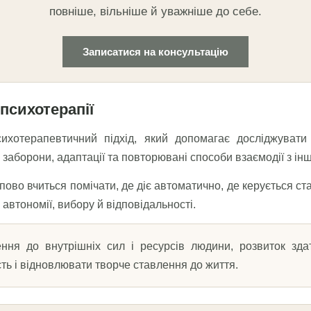
повніше, вільніше й уважніше до себе.
Записатися на консультацію
 психотерапії
хотерапевтичний підхід, який допомагає досліджувати ж
 заборони, адаптації та повторювані способи взаємодії з і
упово вчиться помічати, де діє автоматично, де керується 
автономії, вибору й відповідальності.
ня до внутрішніх сил і ресурсів людини, розвиток здат
сть і відновлювати творче ставлення до життя.