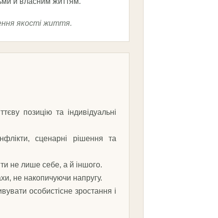
дьми й власним життям.
щення якості життя.
ттєву позицію та індивідуальні
нфлікти, сценарні рішення та
ти не лише себе, а й іншого.
ахи, не накопичуючи напругу.
вувати особистісне зростання і