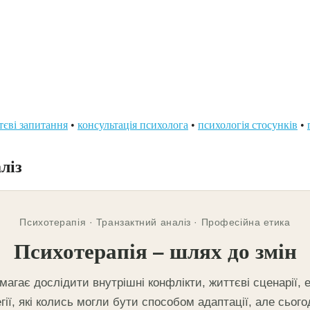
єві запитання
•
консультація психолога
•
психологія стосунків
•
ліз
Психотерапія · Транзактний аналіз · Професійна етика
Психотерапія – шлях до змін
агає дослідити внутрішні конфлікти, життєві сценарії, 
гії, які колись могли бути способом адаптації, але сьог