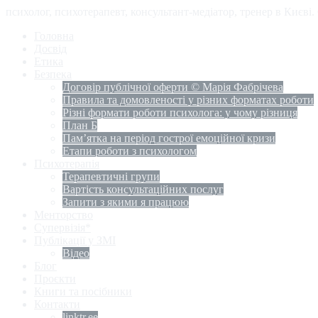
психолог, психотерапевт, консультант-медіатор, тренер в Києві
Головна
Досвід
Етика
Безпека
Договір публічної оферти © Марія Фабрічева
Правила та домовленості у різних форматах роботи
Різні формати роботи психолога: у чому різниця
План Б
Пам’ятка на період гострої емоційної кризи
Етапи роботи з психологом
Психотерапія
Терапевтичні групи
Вартість консультаційних послуг
Запити з якими я працюю
Менторство
Супервізія*
Публікації у ЗМІ
Відео
Блог
Проєкти
Книги та посібники
Контакти
linktr.ee