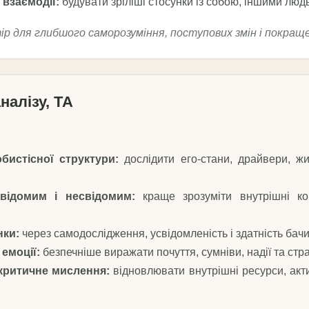
взаємодії:
будувати зріліші стосунки із собою, іншими лю
ір для глибшого саморозуміння, поступових змін і покра
налізу, ТА
бистісної структури:
дослідити его-стани, драйвери, жи
свідомим і несвідомим:
краще зрозуміти внутрішні ко
нки:
через самодослідження, усвідомленість і здатність бачи
емоції:
безпечніше виражати почуття, сумніви, надії та стр
 критичне мислення:
відновлювати внутрішні ресурси, акти