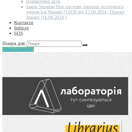
Нормативні акти
Закон України Про систему охорони психічного
здоров’я в Україні [12030 від 13.09.2024 / Проект
Закону (16.09.2024 ]
Контакти
linktr.ee
SOS
Пошук для:
"Гора з плечей"