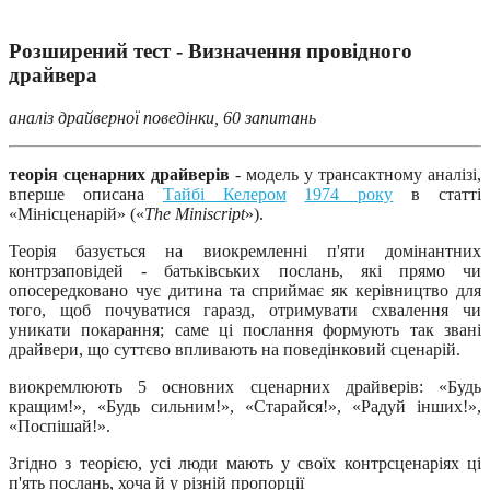
Розширений тест - Визначення провідного
драйвера
аналіз драйверної поведінки, 60 запитань
теорія сценарних драйверів
- модель у трансактному аналізі,
вперше описана
Тайбі Келером
1974 року
в статті
«Мінісценарій» («
The Miniscript
»).
Теорія базується на виокремленні п'яти домінантних
контрзаповідей - батьківських послань, які прямо чи
опосередковано чує дитина та сприймає як керівництво для
того, щоб почуватися гаразд, отримувати схвалення чи
уникати покарання; саме ці послання формують так звані
драйвери, що суттєво впливають на поведінковий сценарій.
виокремлюють 5 основних сценарних драйверів: «Будь
кращим!», «Будь сильним!», «Старайся!», «Радуй інших!»,
«Поспішай!».
Згідно з теорією, усі люди мають у своїх контрсценаріях ці
п'ять послань, хоча й у різній пропорції