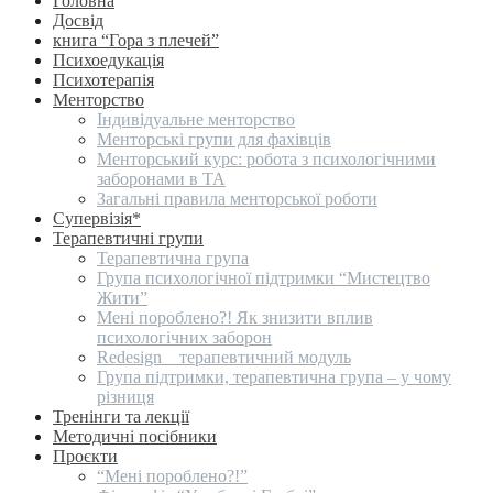
Головна
Досвід
книга “Гора з плечей”
Психоедукація
Психотерапія
Менторство
Індивідуальне менторство
Менторські групи для фахівців
Менторський курс: робота з психологічними
заборонами в ТА
Загальні правила менторської роботи
Супервізія*
Терапевтичні групи
Терапевтична група
Група психологічної підтримки “Мистецтво
Жити”
Мені пороблено?! Як знизити вплив
психологічних заборон
Redesign _ терапевтичний модуль
Група підтримки, терапевтична група – у чому
різниця
Тренінги та лекції
Методичні посібники
Проєкти
“Мені пороблено?!”