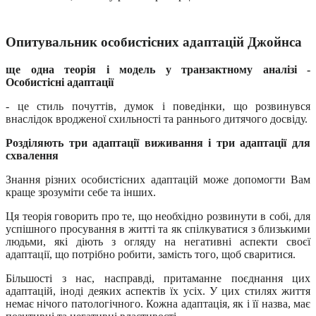
Опитувальник особистісних адаптацій Джойнса
ще одна теорія і модель у транзактному аналізі -
Особистісні адаптації
- це стиль почуттів, думок і поведінки, що розвинувся
внаслідок вродженої схильності та раннього дитячого досвіду.
Розділяють три адаптації виживання і три адаптації для
схвалення
Знання різних особистісних адаптацій може допомогти Вам
краще зрозуміти себе та інших.
Ця теорія говорить про те, що необхідно розвинути в собі, для
успішного просування в житті та як спілкуватися з близькими
людьми, які діють з огляду на негативні аспекти своєї
адаптації, що потрібно робити, замість того, щоб сваритися.
Більшості з нас, насправді, притаманне поєднання цих
адаптацій, іноді деяких аспектів їх усіх. У цих стилях життя
немає нічого патологічного. Кожна адаптація, як і її назва, має