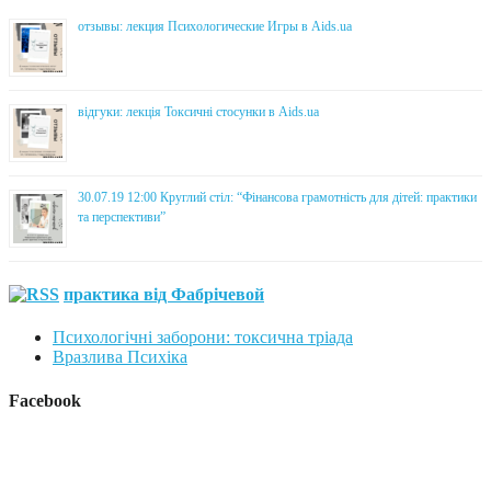
отзывы: лекция Психологические Игры в Aids.ua
відгуки: лекція Токсичні стосунки в Aids.ua
30.07.19 12:00 Круглий стіл: “Фінансова грамотність для дітей: практики
та перспективи”
практика від Фабрічевой
Психологічні заборони: токсична тріада
Вразлива Психіка
Facebook