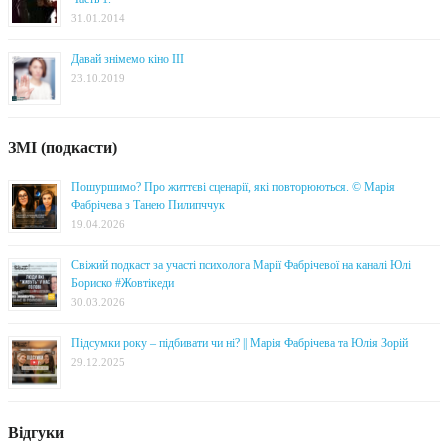
31.01.2014
Давай знімемо кіно III
23.10.2019
ЗМІ (подкасти)
Пошуршимо? Про життєві сценарії, які повторюються. © Марія
Фабрічева з Танею Пилипччук
19.04.2026
Свіжий подкаст за участі психолога Марії Фабрічевої на каналі Юлі
Бориско #Жовтікеди
30.03.2026
Підсумки року – підбивати чи ні? || Марія Фабрічева та Юлія Зорій
29.12.2025
Відгуки