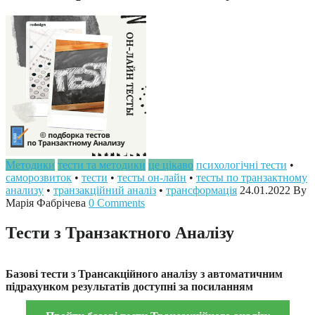
Методики
тести та методики
це цікаво
психологічні тести
•
саморозвиток
•
тести
•
тесты он-лайн
•
тесты по транзактному
анализу
•
транзакційний аналіз
•
трансформація
24.01.2022
By
Марія Фабрічева
0 Comments
Тести з Транзактного Аналізу
Базові тести з Трансакційного аналізу з автоматичним
підрахунком результатів доступні за посиланням