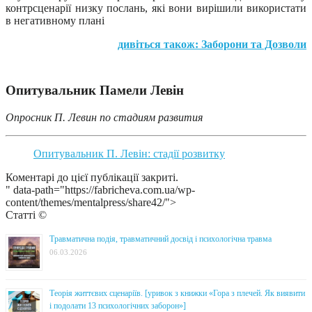
контрсценарії низку послань, які вони вирішили використати
в негативному плані
дивіться також: Заборони та Дозволи
Опитувальник Памели Левін
Опросник П. Левин по стадиям развития
Опитувальник П. Левін: стадії розвитку
Коментарі до цієї публікації закриті.
" data-path="https://fabricheva.com.ua/wp-
content/themes/mentalpress/share42/">
Статті ©
Травматична подія, травматичний досвід і психологічна травма
06.03.2026
Теорія життєвих сценаріїв. [уривок з книжки «Гора з плечей. Як виявити
і подолати 13 психологічних заборон»]