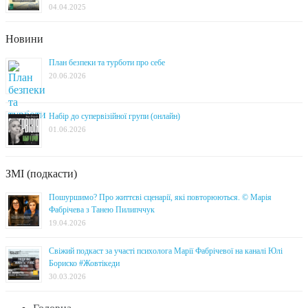
04.04.2025
Новини
План безпеки та турботи про себе
20.06.2026
Набір до супервізійної групи (онлайн)
01.06.2026
ЗМІ (подкасти)
Пошуршимо? Про життєві сценарії, які повторюються. © Марія
Фабрічева з Танею Пилипччук
19.04.2026
Свіжий подкаст за участі психолога Марії Фабрічевої на каналі Юлі
Бориско #Жовтікеди
30.03.2026