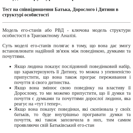
Тест на співвідношення Батька, Дорослого і Дитини в
структурі особистості
Модель его-станів або РВД - ключова модель структури
особистості в Транзактному Аналізі.
Суть моделі его-станів полягає в тому, що вона дає змогу
встановлювати надійний зв'язок між поведінкою, думками та
почуттями.
Якщо людина показує послідовний поведінковий набір,
що характеризують її Дитину, то можна з упевненістю
припустити, що вона також програє переживання і
почуття зі свого дитинства.
Якщо вона змінює свою поведінку на властиву її
Дорослому, то ми можемо припустити, що її думки та
почуття є думками та почуттями дорослої людини, яка
реагує на «тут і тепер».
Якщо вона показує поведінки, які скопіювала у своїх
батьків, то буде внутрішньо програвати думки та
почуття, які також запозичила в них, тим самим
проявляючи свій Батьківський его-стан