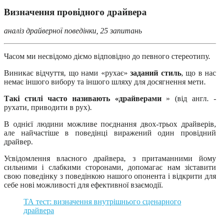
Визначення провідного драйвера
аналіз драйверної поведінки, 25 запитань
Часом ми несвідомо діємо відповідно до певного стереотипу.
Виникає відчуття, що нами «рухає»
заданий стиль
, що в нас
немає іншого вибору та іншого шляху для досягнення мети.
Такі стилі часто називають «драйверами
» (від англ. -
рухати, приводити в рух).
В однієї людини можливе поєднання двох-трьох драйверів,
але найчастіше в поведінці виражений один провідний
драйвер.
Усвідомлення власного драйвера, з притаманними йому
сильними і слабкими сторонами, допомагає нам зіставити
свою поведінку з поведінкою нашого опонента і відкрити для
себе нові можливості для ефективної взаємодії.
ТА тест: визначення внутрішнього сценарного
драйвера