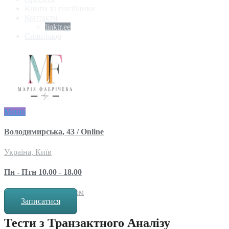
Книги та посібники
Контакти
linktr.ee
Співпраця
Меню
Володимирська, 43 / Online
Україна, Київ
Пн - Птн 10.00 - 18.00
за попереднім записом
Записатися
Тести з Транзактного Аналізу