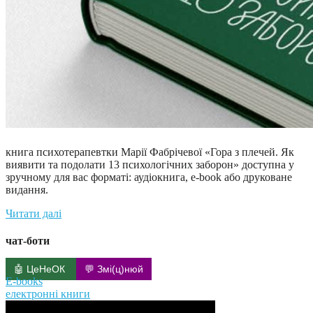
книга психотерапевтки Марії Фабрічевої «Гора з плечей. Як
виявити та подолати 13 психологічних заборон» доступна у
зручному для вас форматі: аудіокнига, e-book або друковане
видання.
Читати далі
чат-боти
🤖 ЦеНеОК
💬 Змі(ц)нюй
E-books
електронні книги