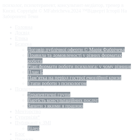
психолог, психотерапевт, консультант-медіатор, тренер в
Києві. Copyright © MFabricheva.2024 ™Відверті Історії На
Заборонені Теми
Головна
Досвід
Етика
Безпека
Договір публічної оферти © Марія Фабрічева
Правила та домовленості у різних форматах
роботи
Різні формати роботи психолога: у чому різниця
План Б
Пам’ятка на період гострої емоційної кризи
Етапи роботи з психологом
Психотерапія
Терапевтичні групи
Вартість консультаційних послуг
Запити з якими я працюю
Менторство
Супервізія*
Публікації у ЗМІ
Відео
Блог
Проєкти