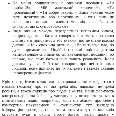
Не менш поширеними є оціночні послання: «Ти
слабкий!», «Мій маленький хлопчик!», «Ти
провалишся!», «Ти добре рахуєш!». Зміст наказів може
бути позитивним або негативним, і їхня сила як
сценарних послань залежатиме від невербальних
сигналів, що їх супроводжують.
Іноді оцінки можуть передаватися непрямим чином,
наприклад, коли батьки говорять із кимось про свою
дитину в її присутності або знаючи, що це стане відомо
дитині. «Це - спокійна дитина», «Вона турбує нас, бо
дуже примхлива». Подібні непрямі оцінки дитина
найімовірніше сприйме як сильні сценарні послання, бо
вважає, що саме батьки визначають реальність. Коли
дитина чує, як її батьки говорять про неї з іншими
людьми, вона приймає це як належне і вважає сказане
незаперечним фактом.
Крім цього, існують так звані контрнакази, які складаються з
наказів (команд) про те, що треба або, навпаки, не треба
робити, а також суджень про людей і життя. Вони формують
контрсценарій, який більшу частину часу використовується в
позитивному плані, наприклад, коли ми дбаємо про себе і
комфортно почуваємося в суспільстві: тут закладено
інформацію про те, що не варто за столом кидатися їжею або
опускати руки в окріп. Проте багато людей мають у