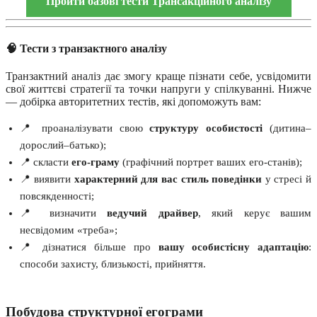
Пройти базові тести Трансакційного аналізу
🧠
Тести з транзактного аналізу
Транзактний аналіз дає змогу краще пізнати себе, усвідомити
свої життєві стратегії та точки напруги у спілкуванні. Нижче
— добірка авторитетних тестів, які допоможуть вам:
📍 проаналізувати свою
структуру особистості
(дитина–
дорослий–батько);
📍 скласти
его-граму
(графічний портрет ваших его-станів);
📍 виявити
характерний для вас стиль поведінки
у стресі й
повсякденності;
📍 визначити
ведучий драйвер
, який керує вашим
несвідомим «треба»;
📍 дізнатися більше про
вашу особистісну адаптацію
:
способи захисту, близькості, прийняття.
Побудова структурної егограми