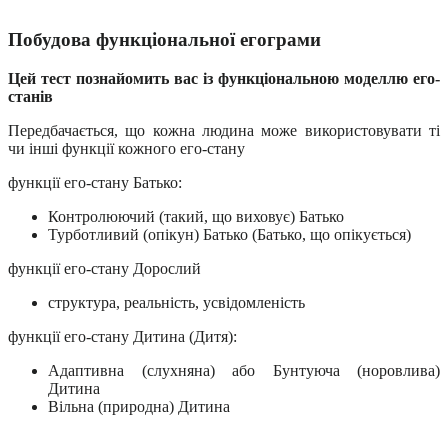
Побудова функціональної егограми
Цей тест познайомить вас із функціональною моделлю его-
станів
Передбачається, що кожна людина може використовувати ті
чи інші функції кожного его-стану
функції его-стану Батько:
Контролюючий (такий, що виховує) Батько
Турботливий (опікун) Батько (Батько, що опікується)
функції его-стану Дорослий
структура, реальність, усвідомленість
функції его-стану Дитина (Дитя):
Адаптивна (слухняна) або Бунтуюча (норовлива)
Дитина
Вільна (природна) Дитина