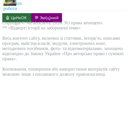
🤖 ЦеНеОК
💬 Змі(ц)нюй
Copyright © MFabricheva, 2026. Усі права захищено.
™ «Відверті історії на заборонені теми»
Весь контент сайту, включно зі статтями, інтерв’ю, описами
програм, майстер-класів, модулів, електронних книг,
методичних посібників, фото- та відеоматеріалами, захищено
відповідно до Закону України «Про авторське право і суміжні
права».
Копіювання, поширення або використання матеріалів сайту
можливе лише з письмового дозволу правовласниці.