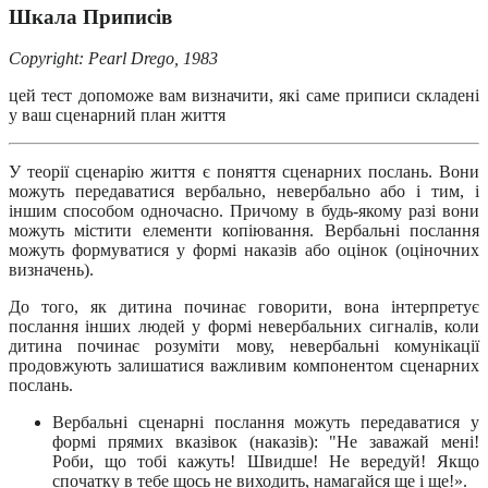
Шкала Приписів
Copyright: Pearl Drego, 1983
цей тест допоможе вам визначити, які саме приписи складені
у ваш сценарний план життя
У теорії сценарію життя є поняття сценарних послань. Вони
можуть передаватися вербально, невербально або і тим, і
іншим способом одночасно. Причому в будь-якому разі вони
можуть містити елементи копіювання. Вербальні послання
можуть формуватися у формі наказів або оцінок (оціночних
визначень).
До того, як дитина починає говорити, вона інтерпретує
послання інших людей у формі невербальних сигналів, коли
дитина починає розуміти мову, невербальні комунікації
продовжують залишатися важливим компонентом сценарних
послань.
Вербальні сценарні послання можуть передаватися у
формі прямих вказівок (наказів): "Не заважай мені!
Роби, що тобі кажуть! Швидше! Не вередуй! Якщо
спочатку в тебе щось не виходить, намагайся ще і ще!».