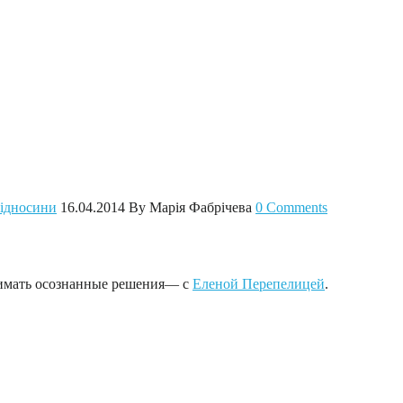
 відносини
16.04.2014
By Марія Фабрічева
0 Comments
нимать осознанные решения— с
Еленой Перепелицей
.