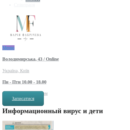
Співпраця
Меню
Володимирська, 43 / Online
Україна, Київ
Пн - Птн 10.00 - 18.00
за попереднім записом
Записатися
Информационный вирус и дети