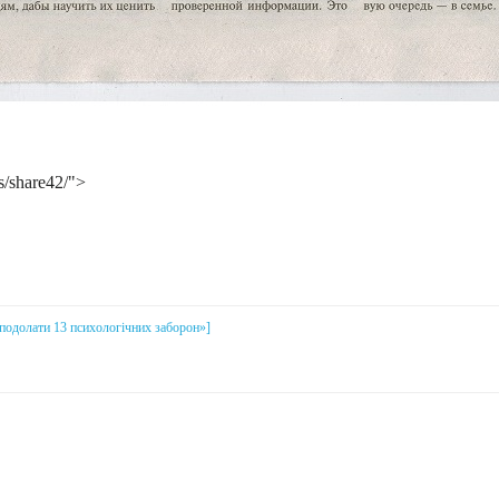
s/share42/">
і подолати 13 психологічних заборон»]