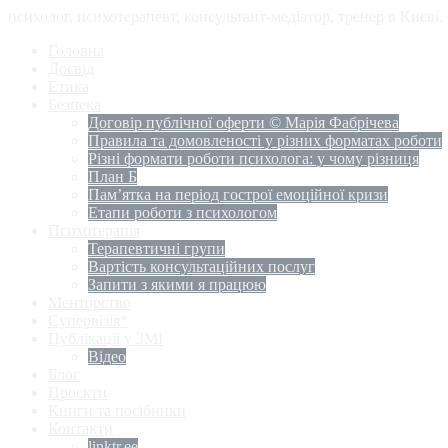
психолог, психотерапевт, консультант-медіатор, тренер в Києві
Головна
Досвід
Етика
Безпека
Договір публічної оферти © Марія Фабрічева
Правила та домовленості у різних форматах роботи
Різні формати роботи психолога: у чому різниця
План Б
Пам’ятка на період гострої емоційної кризи
Етапи роботи з психологом
Психотерапія
Терапевтичні групи
Вартість консультаційних послуг
Запити з якими я працюю
Менторство
Супервізія*
Публікації у ЗМІ
Відео
Блог
Проєкти
Книги та посібники
Контакти
linktr.ee