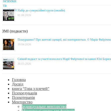
Набір до супервізійної групи (онлайн)
01.06.2026
ЗМІ (подкасти)
Пошуршимо? Про життєві сценарії, які повторюються. © Марія Фабрічев
19.04.2026
Свіжий подкаст за участі психолога Марії Фабрічевої на каналі Юлі Борис
30.03.2026
Головна
Досвід
книга “Гора з плечей”
Психоедукація
Психотерапія
Менторство
Індивідуальне менторство
Менторські групи для фахівців