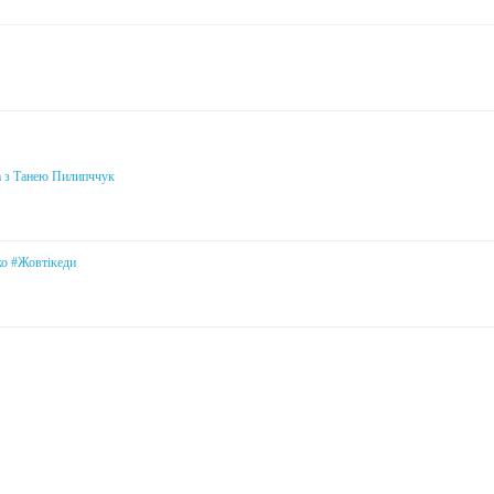
а з Танею Пилипччук
ко #Жовтікеди