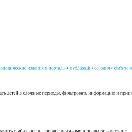
риодические издания и порталы
•
публікації
•
сегодня
•
сім'я та
вать детей в сложные периоды, фильтровать информацию и при
хранить стабильное и здоровое психо-эмоциональное состояние