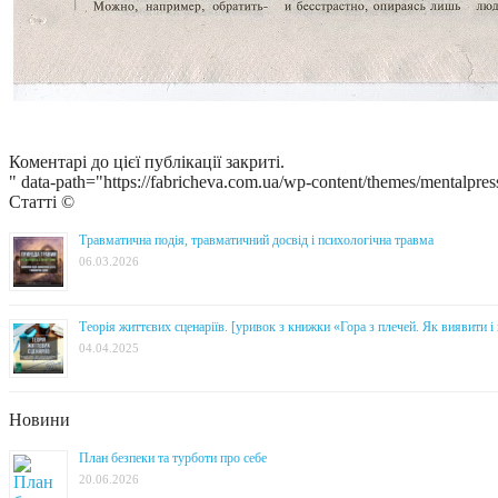
Коментарі до цієї публікації закриті.
" data-path="https://fabricheva.com.ua/wp-content/themes/mentalpres
Статті ©
Травматична подія, травматичний досвід і психологічна травма
06.03.2026
Теорія життєвих сценаріїв. [уривок з книжки «Гора з плечей. Як виявити 
04.04.2025
Новини
План безпеки та турботи про себе
20.06.2026