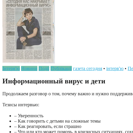
Інтерв'ю
Новини
Події
Публікації
газета сегодня
•
інтерв'ю
•
Пе
Информационный вирус и дети
Продолжаем разговор о том, почему важно и нужно поддержи
Тезисы интервью:
– Уверенность
– Как говорить с детьми на сложные темы
– Как реагировать, если страшно
– Что или кто может помочь, в кризисных ситуациях, со