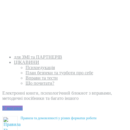
для ЗМІ та ПАРТНЕРІВ
ЦІКАВИНИ
Психоедукація
План безпеки та турботи про себе
Вправи та тести
Що почитати?
Електронні книги, психологічний блокнот з вправами,
методичні посібники та багато іншого
У магазин
Правила та домовленості у різних форматах роботи