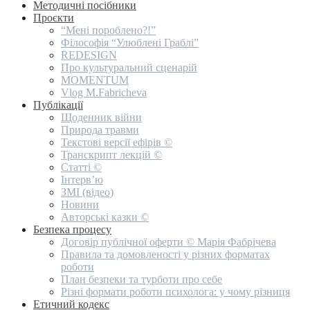
Методичні посібники
Проєкти
“Мені пороблено?!”
Філософія “Улюблені Граблі”
REDESIGN
Про культуральний сценарій
MOMENTUM
Vlog M.Fabricheva
Публікації
Щоденник війни
Природа травми
Текстові версії ефірів ©
Транскрипт лекцій ©
Статті ©
Інтерв’ю
ЗМІ (відео)
Новини
Авторські казки ©
Безпека процесу
Договір публічної оферти © Марія Фабрічева
Правила та домовленості у різних форматах
роботи
План безпеки та турботи про себе
Різні формати роботи психолога: у чому різниця
Етичний кодекс