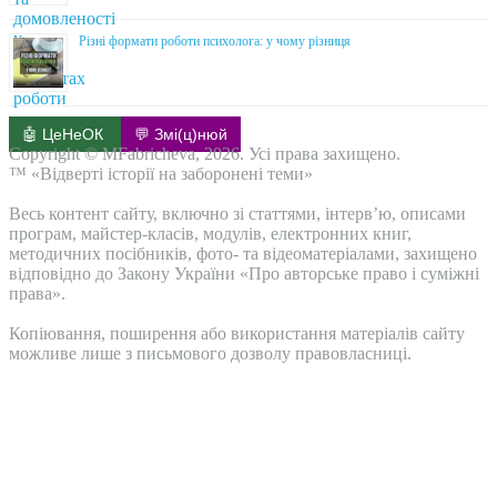
Різні формати роботи психолога: у чому різниця
🤖 ЦеНеОК
💬 Змі(ц)нюй
Copyright © MFabricheva, 2026. Усі права захищено.
™ «Відверті історії на заборонені теми»
Весь контент сайту, включно зі статтями, інтерв’ю, описами
програм, майстер-класів, модулів, електронних книг,
методичних посібників, фото- та відеоматеріалами, захищено
відповідно до Закону України «Про авторське право і суміжні
права».
Копіювання, поширення або використання матеріалів сайту
можливе лише з письмового дозволу правовласниці.