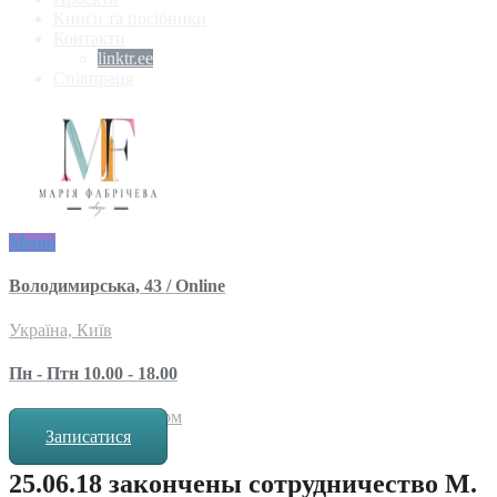
Книги та посібники
Контакти
linktr.ee
Співпраця
Меню
Володимирська, 43 / Online
Україна, Київ
Пн - Птн 10.00 - 18.00
за попереднім записом
Записатися
25.06.18 закончены сотрудничество М.