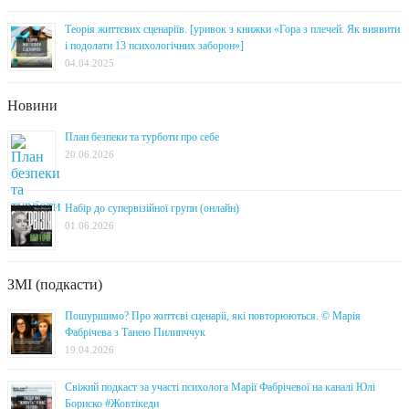
Теорія життєвих сценаріїв. [уривок з книжки «Гора з плечей. Як виявити
і подолати 13 психологічних заборон»]
04.04.2025
Новини
План безпеки та турботи про себе
20.06.2026
Набір до супервізійної групи (онлайн)
01.06.2026
ЗМІ (подкасти)
Пошуршимо? Про життєві сценарії, які повторюються. © Марія
Фабрічева з Танею Пилипччук
19.04.2026
Свіжий подкаст за участі психолога Марії Фабрічевої на каналі Юлі
Бориско #Жовтікеди