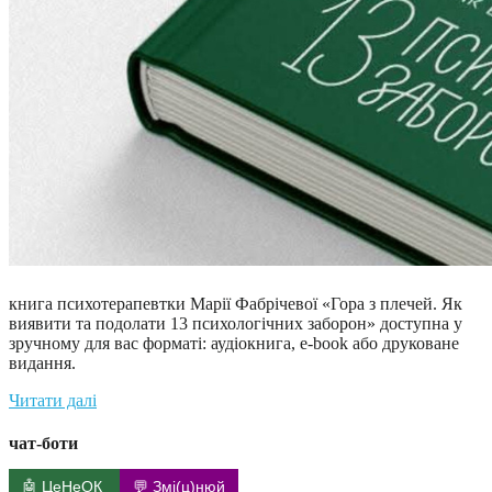
книга психотерапевтки Марії Фабрічевої «Гора з плечей. Як
виявити та подолати 13 психологічних заборон» доступна у
зручному для вас форматі: аудіокнига, e-book або друковане
видання.
Читати далі
чат-боти
🤖 ЦеНеОК
💬 Змі(ц)нюй