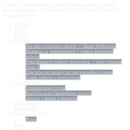
психолог, психотерапевт, консультант-медіатор, тренер в
Києві. Copyright © MFabricheva.2024 ™Відверті Історії На
Заборонені Теми
Головна
Досвід
Етика
Безпека
Договір публічної оферти © Марія Фабрічева
Правила та домовленості у різних форматах
роботи
Різні формати роботи психолога: у чому різниця
План Б
Пам’ятка на період гострої емоційної кризи
Етапи роботи з психологом
Психотерапія
Терапевтичні групи
Вартість консультаційних послуг
Запити з якими я працюю
Менторство
Супервізія*
Публікації у ЗМІ
Відео
Блог
Проєкти