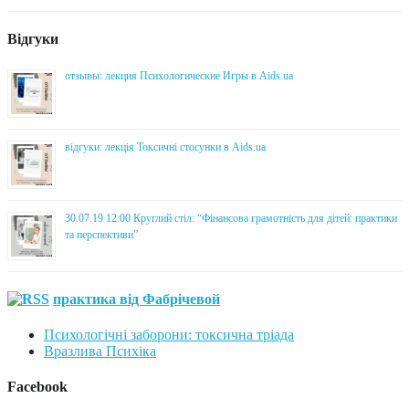
Відгуки
отзывы: лекция Психологические Игры в Aids.ua
відгуки: лекція Токсичні стосунки в Aids.ua
30.07.19 12:00 Круглий стіл: “Фінансова грамотність для дітей: практики
та перспективи”
практика від Фабрічевой
Психологічні заборони: токсична тріада
Вразлива Психіка
Facebook