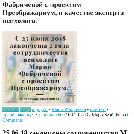
Фабричевой с проектом
Преображариум, в качестве эксперта-
психолога.
Новини
Події
відгуки
•
Марія Фабрічева
•
новини
•
преображариум
•
психологія
07.08.2018
By Марія Фабрічева
0
Comments
25.06.18 закончены сотрудничество М.