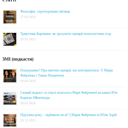
Філософія. структурована таблиця
27.03.2022
Трикутник Карпмана: як зрозуміти сценарії психологічних ігор
28.03.2022
ЗМІ (подкасти)
Пошуршимо? Про життєві сценарії, які повторюються. © Марія
Фабрічева з Танею Пилипччук
19.04.2026
Свіжий подкаст за участі психолога Марії Фабрічевої на каналі Юлі
Бориско #Жовтікеди
30.03.2026
Підсумки року – підбивати чи ні? || Марія Фабрічева та Юлія Зорій
29.12.2025