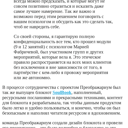
всегда можно предсказать, и которые могут не
совсем позитивно отразиться и исказить даже
самое лучшее намерение. Так же важно и
возможно перед этим решением поговорить с
вашим психологом и обсудить как это сделать так,
чтоб не навредить себе.
Со своей стороны, я гарантирую полную
конфиденциальность все тем, кто прошел модули
(9 и 12 занятий) с психологом Марией
Фабричевой, был участником групп и других
мероприятий, которые вела я. Это этическое
правило распространяется на всех моих клиентов
без исключения и вне зависимости от того, в
партнёрстве с кем-либо я провожу мероприятия
или же автономно.
В процессе сотрудничества с проектом Преображариум был
так же выпущен блокнот
SoulBook
, наполненный,
ресурсными посланиями и прекрасными техниками, контент
для блокнота я разрабатывала, так чтобы данным продуктом
было легко и удобно пользоваться, и конечно, чтобы он был
безопасным и наполнял читателя ресурсом и вдохновением.
команда Преображариум создали дизайн блокнота и провели
его презентацию – это было волшебно и благодарю за это.