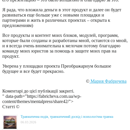
Я рада, что вложила деньги в этот продукт и далее он будет
развиваться еще больше уже с новыми площадки и
партнерами и жить в различных проектах – открыта к
предложениям)
Все продукты и контент моих блоков, модулей, программ,
которые были созданы и разработаны мной, остаются со мной,
и я всегда очень внимательна к мелочам потому благодарю
команду моих юристов за помощь в защите моих прав на
продукт.
Уверена у площадки проекта Преображариум большое
будущее и все будет прекрасно.
©
Мария Фабричева
Коментарі до цієї публікації закриті.
" data-path="https://fabricheva.com.ua/wp-
content/themes/mentalpress/share42/">
Статті ©
Травматична подія, травматичний досвід і психологічна травма
06.03.2026