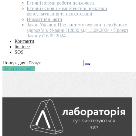
Етичні норми роботи психолога
Етичні основи компетентної практики
консультування та психотерапії
Нормативні акти
Закон України Про систему охорони психічного
здоров’я в Україні [12030 від 13.09.2024 / Проект
Закону (16.09.2024 ]
Контакти
linktr.ee
SOS
Пошук для:
"Гора з плечей"