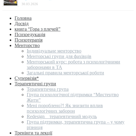
30.03.2026
Головна
Досвід
книга “Гора з плечей”
Психоедукація
Психотерапія
Менторство
Індивідуальне менторство
Менторські групи для фахівців
Менторський курс: робота з психологічними
заборонами в ТА
Загальні правила менторської роботи
Супервізія*
Терапевтичні групи
Терапевтична група
Група психологічної підтримки “Мистецтво
Жити”
Мені пороблено?! Як знизити вплив
психологічних заборон
Redesign _ терапевтичний модуль
Група підтримки, терапевтична група – у чому
різниця
Тренінги та лекції