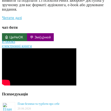
виявити та подолати 13 психологічних заборон» доступна у
зручному для вас форматі: аудіокнига, e-book або друковане
видання.
Читати далі
чат-боти
🤖 ЦеНеОК
💬 Змі(ц)нюй
E-books
електронні книги
Психоедукація
План безпеки та турботи про себе
20.06.2026