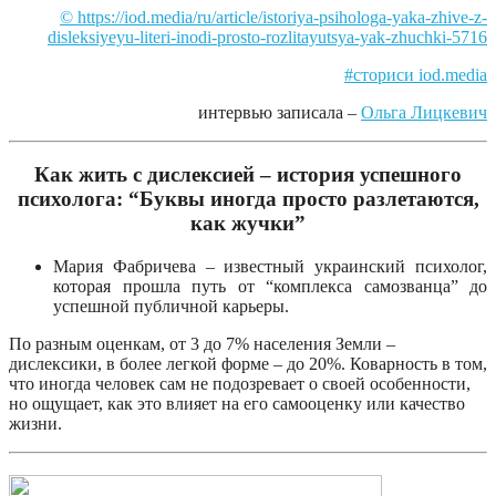
© https://iod.media/ru/article/istoriya-psihologa-yaka-zhive-z-
disleksiyeyu-literi-inodi-prosto-rozlitayutsya-yak-zhuchki-5716
#сториси iod.media
интервью записала –
Ольга Лицкевич
Как жить с дислексией – история успешного
психолога: “Буквы иногда просто разлетаются,
как жучки”
Мария Фабричева – известный украинский психолог,
которая прошла путь от “комплекса самозванца” до
успешной публичной карьеры.
По разным оценкам, от 3 до 7% населения Земли –
дислексики, в более легкой форме – до 20%. Коварность в том,
что иногда человек сам не подозревает о своей особенности,
но ощущает, как это влияет на его самооценку или качество
жизни.