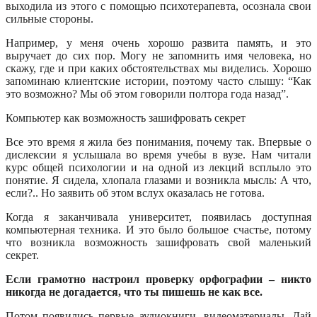
выходила из этого с помощью психотерапевта, осознала свои
сильные стороны.
Например, у меня очень хорошо развита память, и это
выручает до сих пор. Могу не запомнить имя человека, но
скажу, где и при каких обстоятельствах мы виделись. Хорошо
запоминаю клиентские истории, поэтому часто слышу: “Как
это возможно? Мы об этом говорили полтора года назад”.
Компьютер как возможность зашифровать секрет
Все это время я жила без понимания, почему так. Впервые о
дислексии я услышала во время учебы в вузе. Нам читали
курс общей психологии и на одной из лекций всплыло это
понятие. Я сидела, хлопала глазами и возникла мысль: А что,
если?.. Но заявить об этом вслух оказалась не готова.
Когда я заканчивала университет, появилась доступная
компьютерная техника. И это было большое счастье, потому
что возникла возможность зашифровать свой маленький
секрет.
Если грамотно настроил проверку орфографии – никто
никогда не догадается, что ты пишешь не как все.
Потом появились первые аудиокниги, видеоматериалы. Дай