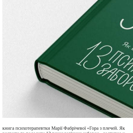
книга психотерапевтки Марії Фабрічевої «Гора з плечей. Як