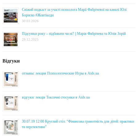
Свіжий подкаст за участі психолога Марії Фабрічевої на каналі Юлі
Бориско #Жовтікеди
30.03.2026
Підсумки року – підбивати чи ні? || Марія Фабрічева та Юлія Зорій
29.12.2025
Відгуки
отзывы: лекция Психологические Игры в Aids.ua
відгуки: лекція Токсичні стосунки в Aids.ua
30.07.19 12:00 Круглий стіл: “Фінансова грамотність для дітей: практики
та перспективи”