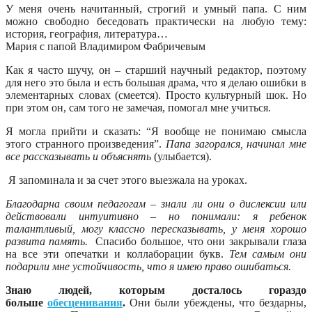
У меня очень начитанный, строгий и умный папа. С ним
можно свободно беседовать практически на любую тему:
история, география, литература…
Мария с папой Владимиром Фабричевым
Как я часто шучу, он – старший научный редактор, поэтому
для него это была и есть большая драма, что я делаю ошибки в
элементарных словах (смеется). Просто культурный шок. Но
при этом он, сам того не замечая, помогал мне учиться.
Я могла прийти и сказать: “Я вообще не понимаю смысла
этого странного произведения”.
Папа загорался, начинал мне
все рассказывать и объяснять
(улыбается).
Я запоминала и за счет этого выезжала на уроках.
Благодарна своим педагогам – знали ли они о дислексии или
действовали интуитивно – но понимали: я ребенок
талантливый, могу классно пересказывать, у меня хорошо
развита память.
Спасибо большое, что они закрывали глаза
на все эти опечатки и коллаборации букв.
Тем самым они
подарили мне устойчивость, что я имею право ошибаться.
Знаю людей, которым досталось гораздо
больше
обесценивания
.
Они были убеждены, что бездарны,