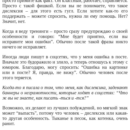
просто примите как факт. Он классный, работает, справляется.
Просто с такой фишкой. Если вы не понимаете, что такое
дислексия – для этого есть гугл. Если хотите как-то его
поддержать – можете спросить, нужна ли ему помощь. Нет?
Значит, нет.
Когда я веду тренинги – просто сразу предупреждаю о своей
особенности и говорю: “Мне будет приятно, если вы
исправите мои ошибки”. Обычно после такой фразы никто
ничего не исправляет.
Иногда люди пишут в соцсетях, что у меня ошибка в посте.
Вначале это будоражило и злило, а теперь отношусь к этому с
юмором. Благодарю, могу спросить: “Ошибка на картинке
или в посте? Я, правда, не вижу”. Обычно человек после
этого теряется.
Когда-то я писала о том, что меня, как дислексика, задевают
баннеры о неграмотности, которые ходят в соцсетях: “Что
ж вы не знаете, как писать -ться и -тся?”
Возможно, их делают из лучших побуждений, но мягкий знак
может “выпасть”, потому что человек – дислексик или какая-
то другая особенность. Тыканье в песок, как котенка, очень
ранит.