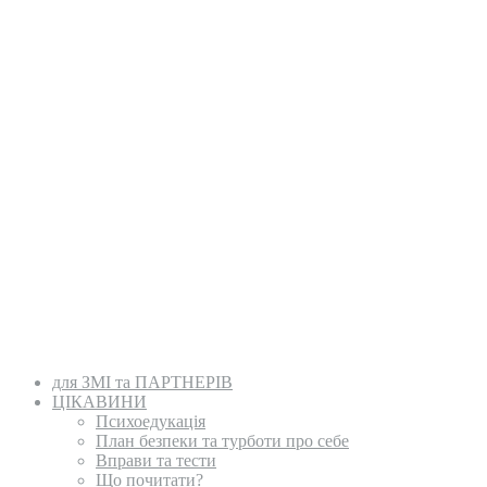
для ЗМІ та ПАРТНЕРІВ
ЦІКАВИНИ
Психоедукація
План безпеки та турботи про себе
Вправи та тести
Що почитати?