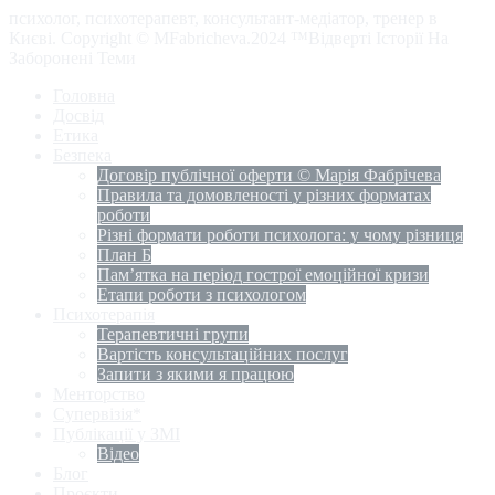
психолог, психотерапевт, консультант-медіатор, тренер в
Києві. Copyright © MFabricheva.2024 ™Відверті Історії На
Заборонені Теми
Головна
Досвід
Етика
Безпека
Договір публічної оферти © Марія Фабрічева
Правила та домовленості у різних форматах
роботи
Різні формати роботи психолога: у чому різниця
План Б
Пам’ятка на період гострої емоційної кризи
Етапи роботи з психологом
Психотерапія
Терапевтичні групи
Вартість консультаційних послуг
Запити з якими я працюю
Менторство
Супервізія*
Публікації у ЗМІ
Відео
Блог
Проєкти