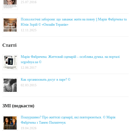
25.07.2016
Психологічні заборони: що заважає жити на повну || Марія Фабрічева та
Юлія Зорій © «Онлайн Терапія»
12.11.2025
Статті
Марія Фабричева. Життєвий сценарій – особлива думка. на порталі
segodnya.ua ©
12.06.2017
Как организовать досуг в паре? ©
02.03.2015
ЗМІ (подкасти)
Пошуршимо? Про життєві сценарії, які повторюються. © Марія
Фабрічева з Танею Пилипччук
19.04.2026