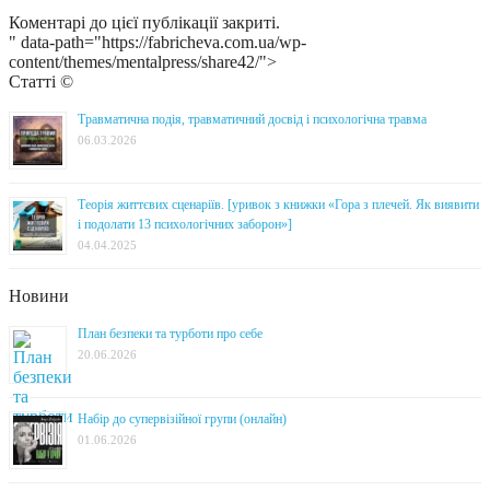
Коментарі до цієї публікації закриті.
" data-path="https://fabricheva.com.ua/wp-
content/themes/mentalpress/share42/">
Статті ©
Травматична подія, травматичний досвід і психологічна травма
06.03.2026
Теорія життєвих сценаріїв. [уривок з книжки «Гора з плечей. Як виявити
і подолати 13 психологічних заборон»]
04.04.2025
Новини
План безпеки та турботи про себе
20.06.2026
Набір до супервізійної групи (онлайн)
01.06.2026