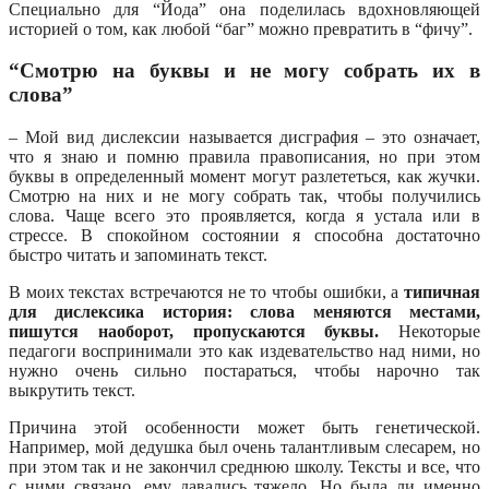
Специально для “Йода” она поделилась вдохновляющей
историей о том, как любой “баг” можно превратить в “фичу”.
“Смотрю на буквы и не могу собрать их в
слова”
– Мой вид дислексии называется дисграфия – это означает,
что я знаю и помню правила правописания, но при этом
буквы в определенный момент могут разлететься, как жучки.
Смотрю на них и не могу собрать так, чтобы получились
слова. Чаще всего это проявляется, когда я устала или в
стрессе. В спокойном состоянии я способна достаточно
быстро читать и запоминать текст.
В моих текстах встречаются не то чтобы ошибки, а
типичная
для дислексика история: слова меняются местами,
пишутся наоборот, пропускаются буквы.
Некоторые
педагоги воспринимали это как издевательство над ними, но
нужно очень сильно постараться, чтобы нарочно так
выкрутить текст.
Причина этой особенности может быть генетической.
Например, мой дедушка был очень талантливым слесарем, но
при этом так и не закончил среднюю школу. Тексты и все, что
с ними связано, ему давались тяжело. Но была ли именно