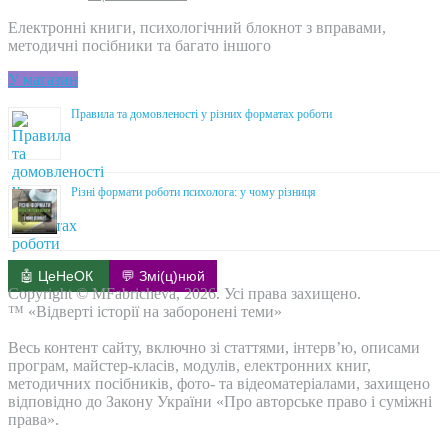
Електронні книги, психологічний блокнот з вправами,
методичні посібники та багато іншого
У магазин
Правила та домовленості у різних форматах роботи
Різні формати роботи психолога: у чому різниця
🤖 ЦеНеОК
💬 Змі(ц)нюй
Copyright © MFabricheva, 2026. Усі права захищено.
™ «Відверті історії на заборонені теми»
Весь контент сайту, включно зі статтями, інтерв’ю, описами
програм, майстер-класів, модулів, електронних книг,
методичних посібників, фото- та відеоматеріалами, захищено
відповідно до Закону України «Про авторське право і суміжні
права».