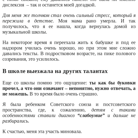
дислексия – так и останется моей догадкой.
Для меня же толчком стал очень сильный стресс, который я
пережила в детстве.
Моя мама рано умерла. И так
получилось, что я ее нашла, когда вернулась домой из
музыкальной школы.
На некоторое время я переехала жить к бабушке и под ее
надзором училась очень хорошо, но при этом мне сложно
давались тексты. В подростковом возрасте, на пике полового
созревания, это усилилось.
В школе выезжала на других талантах
Еще со школы помню это ощущение:
ты как бы буковки
прочел, а что они означают – непонятно, нужно отвечать, а
не можешь.
В то время было очень страшно.
Я была ребенком Советского союза и постсоветского
пространства, где, к сожалению,
детям с такими
особенностями ставили диагноз
“слабоумие”
и дальше не
разбирались.
К счастью, меня эта участь миновала.