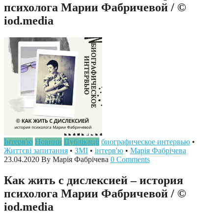
психолога Марии Фабричевой / ©
iod.media
Інтерв'ю
Новини
Публікації
биографическое интервью
•
Життєві запитання
•
ЗМІ
•
інтерв'ю
•
Марія Фабрічева
23.04.2020
By Марія Фабрічева
0 Comments
Как жить с дислексией – история
психолога Марии Фабричевой / ©
iod.media