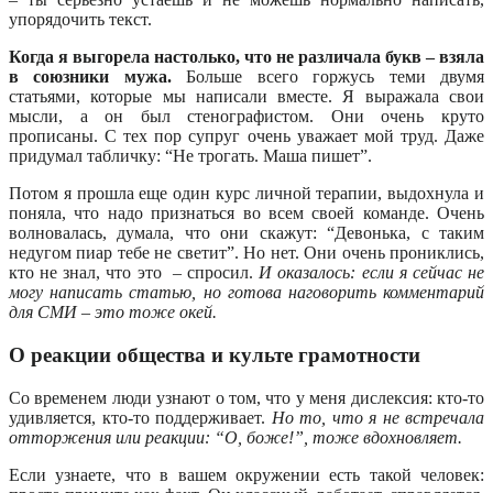
упорядочить текст.
Когда я выгорела настолько, что не различала букв – взяла
в союзники мужа.
Больше всего горжусь теми двумя
статьями, которые мы написали вместе. Я выражала свои
мысли, а он был стенографистом. Они очень круто
прописаны. С тех пор супруг очень уважает мой труд. Даже
придумал табличку: “Не трогать. Маша пишет”.
Потом я прошла еще один курс личной терапии, выдохнула и
поняла, что надо признаться во всем своей команде. Очень
волновалась, думала, что они скажут: “Девонька, с таким
недугом пиар тебе не светит”. Но нет. Они очень прониклись,
кто не знал, что это – спросил.
И оказалось: если я сейчас не
могу написать статью, но готова наговорить комментарий
для СМИ – это тоже окей.
О реакции общества и культе грамотности
Со временем люди узнают о том, что у меня дислексия: кто-то
удивляется, кто-то поддерживает.
Но то, что я не встречала
отторжения или реакции: “О, боже!”, тоже вдохновляет.
Если узнаете, что в вашем окружении есть такой человек: