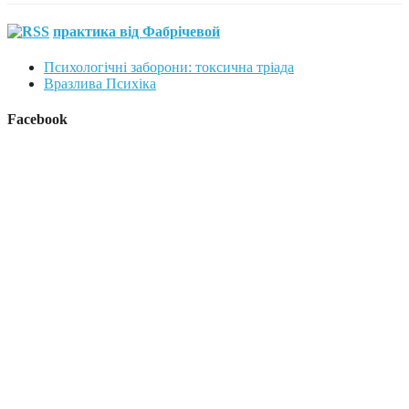
практика від Фабрічевой
Психологічні заборони: токсична тріада
Вразлива Психіка
Facebook