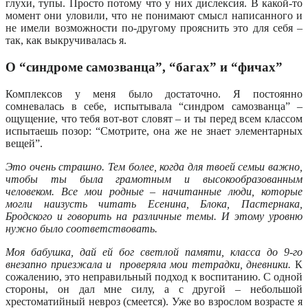
глухи, тупы. Просто потому что у них дислексия. В какой-то
момент они уловили, что не понимают смысл написанного и
не имели возможности по-другому прояснить это для себя –
так, как выкручивалась я.
О “синдроме самозванца”, “багах” и “фичах”
Комплексов у меня было достаточно. Я постоянно
сомневалась в себе, испытывала “синдром самозванца” –
ощущение, что тебя вот-вот словят – и ты перед всем классом
испытаешь позор: “Смотрите, она же не знает элементарных
вещей”.
Это очень страшно. Тем более, когда для твоей семьи важно,
чтобы ты была грамотным и высокообразованным
человеком. Все мои родные – начитанные люди, которые
могли наизусть читать Есенина, Блока, Пастернака,
Бродского и говорить на различные темы. И этому уровню
нужно было соответствовать.
Моя бабушка, дай ей бог светлой памяти, класса до 9-го
внезапно приезжала и проверяла мои тетрадки, дневники.
К
сожалению, это неправильный подход к воспитанию. С одной
стороны, он дал мне силу, а с другой – небольшой
хрестоматийный невроз (смеется). Уже во взрослом возрасте я