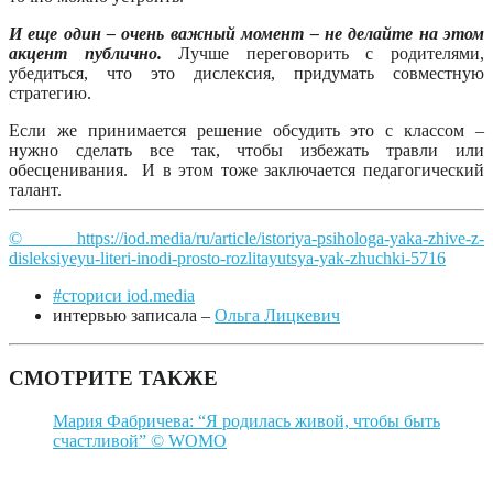
И еще один – очень важный момент – не делайте на этом
акцент публично.
Лучше переговорить с родителями,
убедиться, что это дислексия, придумать совместную
стратегию.
Если же принимается решение обсудить это с классом –
нужно сделать все так, чтобы избежать травли или
обесценивания. И в этом тоже заключается педагогический
талант.
© https://iod.media/ru/article/istoriya-psihologa-yaka-zhive-z-
disleksiyeyu-literi-inodi-prosto-rozlitayutsya-yak-zhuchki-5716
#сториси iod.media
интервью записала –
Ольга Лицкевич
СМОТРИТЕ ТАКЖЕ
Мария Фабричева: “Я родилась живой, чтобы быть
счастливой” © WOMO