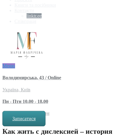
Книги та посібники
Контакти
linktr.ee
Співпраця
Меню
Володимирська, 43 / Online
Україна, Київ
Пн - Птн 10.00 - 18.00
за попереднім записом
Записатися
Как жить с дислексией – история