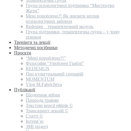
Терапевтична група
Група психологічної підтримки “Мистецтво
Жити”
Мені пороблено?! Як знизити вплив
психологічних заборон
Redesign _ терапевтичний модуль
Група підтримки, терапевтична група – у чому
різниця
Тренінги та лекції
Методичні посібники
Проєкти
“Мені пороблено?!”
Філософія “Улюблені Граблі”
REDESIGN
Про культуральний сценарій
MOMENTUM
Vlog M.Fabricheva
Публікації
Щоденник війни
Природа травми
Текстові версії ефірів ©
Транскрипт лекцій ©
Статті ©
Інтерв’ю
ЗМІ (відео)