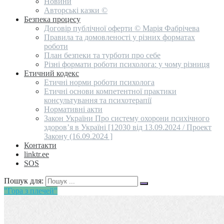
Новини
Авторські казки ©
Безпека процесу
Договір публічної оферти © Марія Фабрічева
Правила та домовленості у різних форматах
роботи
План безпеки та турботи про себе
Різні формати роботи психолога: у чому різниця
Етичний кодекс
Етичні норми роботи психолога
Етичні основи компетентної практики
консультування та психотерапії
Нормативні акти
Закон України Про систему охорони психічного
здоров’я в Україні [12030 від 13.09.2024 / Проект
Закону (16.09.2024 ]
Контакти
linktr.ee
SOS
Пошук для:
"Гора з плечей"