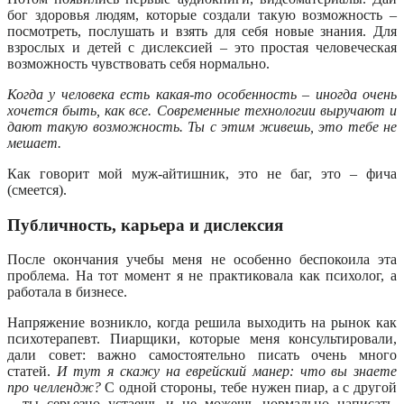
бог здоровья людям, которые создали такую возможность –
посмотреть, послушать и взять для себя новые знания. Для
взрослых и детей с дислексией – это простая человеческая
возможность чувствовать себя нормально.
Когда у человека есть какая-то особенность – иногда очень
хочется быть, как все. Современные технологии выручают и
дают такую возможность. Ты с этим живешь, это тебе не
мешает.
Как говорит мой муж-айтишник, это не баг, это – фича
(смеется).
Публичность, карьера и дислексия
После окончания учебы меня не особенно беспокоила эта
проблема. На тот момент я не практиковала как психолог, а
работала в бизнесе.
Напряжение возникло, когда решила выходить на рынок как
психотерапевт. Пиарщики, которые меня консультировали,
дали совет: важно самостоятельно писать очень много
статей.
И тут я скажу на еврейский манер: что вы знаете
про челлендж?
С одной стороны, тебе нужен пиар, а с другой
– ты серьезно устаешь и не можешь нормально написать,