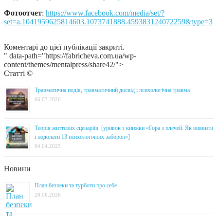
Фотоотчет
:
https://www.facebook.com/media/set/?
set=a.1041959625814603.1073741888.459383124072259&type=3
Коментарі до цієї публікації закриті.
" data-path="https://fabricheva.com.ua/wp-
content/themes/mentalpress/share42/">
Статті ©
Травматична подія, травматичний досвід і психологічна травма
06.03.2026
Теорія життєвих сценаріїв. [уривок з книжки «Гора з плечей. Як виявити
і подолати 13 психологічних заборон»]
04.04.2025
Новини
План безпеки та турботи про себе
20.06.2026