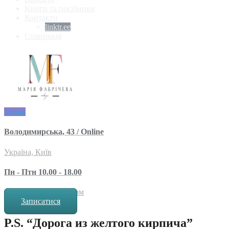
Книги та посібники
Контакти
linktr.ee
Співпраця
Меню
Володимирська, 43 / Online
Україна, Київ
Пн - Птн 10.00 - 18.00
за попереднім записом
Записатися
P.S. “Дорога из желтого кирпича”