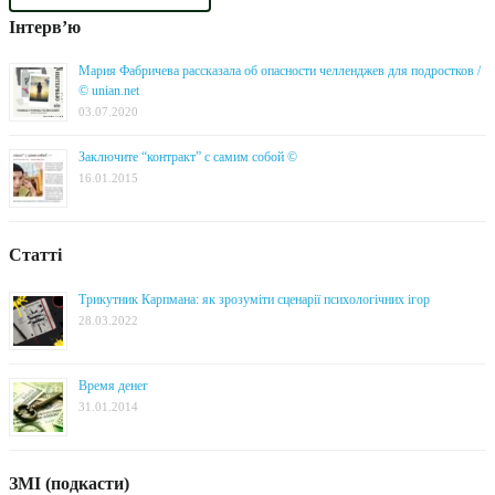
Інтерв’ю
Мария Фабричева рассказала об опасности челленджев для подростков /
© unian.net
03.07.2020
Заключите “контракт” с самим собой ©
16.01.2015
Статті
Трикутник Карпмана: як зрозуміти сценарії психологічних ігор
28.03.2022
Время денег
31.01.2014
ЗМІ (подкасти)