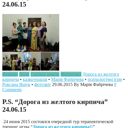
24.06.15
Новини
Події
Спільні заходи
Фотоотчет
Дорога из желтого
кирпича
•
казкотерапія
•
Марія Фабрічева
•
психологічні ігри
•
Роксана Ящук
•
фотозвіт
29.06.2015
By Марія Фабрічева
0
Comments
P.S. “Дорога из желтого кирпича”
24.06.15
24 июня 2015 состоялся очередной тур терапевтической
тренинг игры “‪
Дорога из желтого кирпича©
‬”