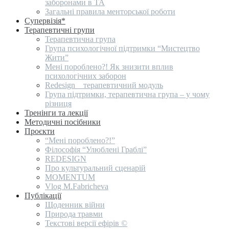
заборонами в ТА
Загальні правила менторської роботи
Супервізія*
Терапевтичні групи
Терапевтична група
Група психологічної підтримки “Мистецтво
Жити”
Мені пороблено?! Як знизити вплив
психологічних заборон
Redesign _ терапевтичний модуль
Група підтримки, терапевтична група – у чому
різниця
Тренінги та лекції
Методичні посібники
Проєкти
“Мені пороблено?!”
Філософія “Улюблені Граблі”
REDESIGN
Про культуральний сценарій
MOMENTUM
Vlog M.Fabricheva
Публікації
Щоденник війни
Природа травми
Текстові версії ефірів ©