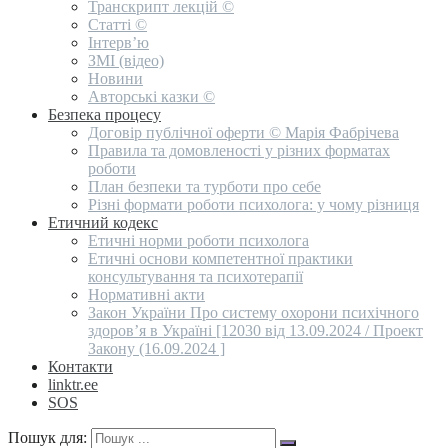
Транскрипт лекцій ©
Статті ©
Інтерв’ю
ЗМІ (відео)
Новини
Авторські казки ©
Безпека процесу
Договір публічної оферти © Марія Фабрічева
Правила та домовленості у різних форматах
роботи
План безпеки та турботи про себе
Різні формати роботи психолога: у чому різниця
Етичний кодекс
Етичні норми роботи психолога
Етичні основи компетентної практики
консультування та психотерапії
Нормативні акти
Закон України Про систему охорони психічного
здоров’я в Україні [12030 від 13.09.2024 / Проект
Закону (16.09.2024 ]
Контакти
linktr.ee
SOS
Пошук для: