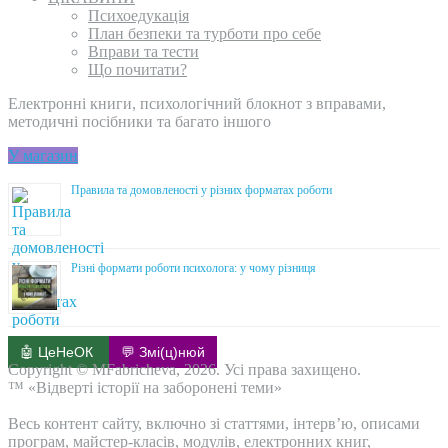
Психоедукація
План безпеки та турботи про себе
Вправи та тести
Що почитати?
Електронні книги, психологічний блокнот з вправами,
методичні посібники та багато іншого
У магазин
Правила та домовленості у різних форматах роботи
Різні формати роботи психолога: у чому різниця
🤖 ЦеНеОК
💬 Змі(ц)нюй
Copyright © MFabricheva, 2026. Усі права захищено.
™ «Відверті історії на заборонені теми»
Весь контент сайту, включно зі статтями, інтерв’ю, описами
програм, майстер-класів, модулів, електронних книг,