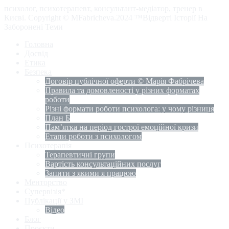
психолог, психотерапевт, консультант-медіатор, тренер в
Києві. Copyright © MFabricheva.2024 ™Відверті Історії На
Заборонені Теми
Головна
Досвід
Етика
Безпека
Договір публічної оферти © Марія Фабрічева
Правила та домовленості у різних форматах
роботи
Різні формати роботи психолога: у чому різниця
План Б
Пам’ятка на період гострої емоційної кризи
Етапи роботи з психологом
Психотерапія
Терапевтичні групи
Вартість консультаційних послуг
Запити з якими я працюю
Менторство
Супервізія*
Публікації у ЗМІ
Відео
Блог
Проєкти