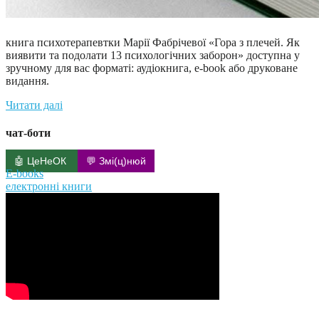
книга психотерапевтки Марії Фабрічевої «Гора з плечей. Як
виявити та подолати 13 психологічних заборон» доступна у
зручному для вас форматі: аудіокнига, e-book або друковане
видання.
Читати далі
чат-боти
🤖 ЦеНеОК
💬 Змі(ц)нюй
E-books
електронні книги