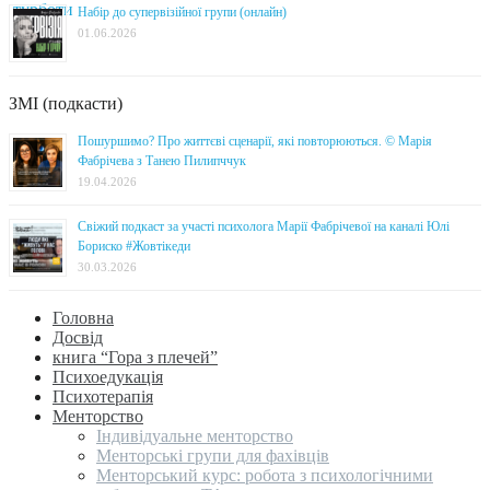
Набір до супервізійної групи (онлайн)
01.06.2026
ЗМІ (подкасти)
Пошуршимо? Про життєві сценарії, які повторюються. © Марія
Фабрічева з Танею Пилипччук
19.04.2026
Свіжий подкаст за участі психолога Марії Фабрічевої на каналі Юлі
Бориско #Жовтікеди
30.03.2026
Головна
Досвід
книга “Гора з плечей”
Психоедукація
Психотерапія
Менторство
Індивідуальне менторство
Менторські групи для фахівців
Менторський курс: робота з психологічними