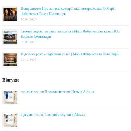
Пошуршимо? Про життєві сценарії, які повторюються. © Марія
Фабрічева з Танею Пилипччук
19.04.2026
Свіжий подкаст за участі психолога Марії Фабрічевої на каналі Юлі
Бориско #Жовтікеди
30.03.2026
Підсумки року – підбивати чи ні? || Марія Фабрічева та Юлія Зорій
29.12.2025
Відгуки
отзывы: лекция Психологические Игры в Aids.ua
відгуки: лекція Токсичні стосунки в Aids.ua