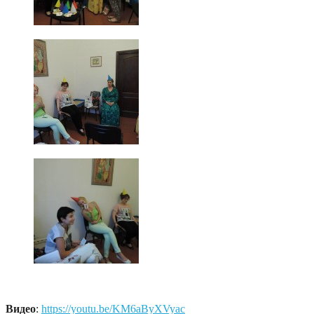
Видео
:
https://youtu.be/KM6aByXVyac