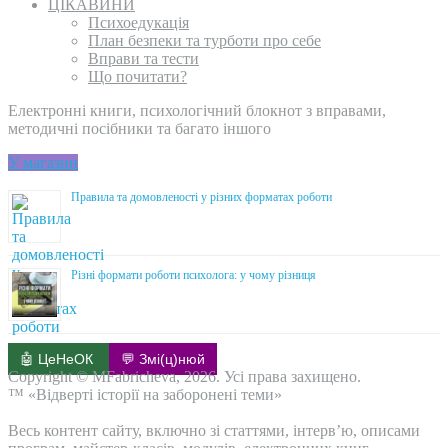
ЦІКАВИНИ
Психоедукація
План безпеки та турботи про себе
Вправи та тести
Що почитати?
Електронні книги, психологічний блокнот з вправами,
методичні посібники та багато іншого
У магазин
Правила та домовленості у різних форматах роботи
Різні формати роботи психолога: у чому різниця
🤖 ЦеНеОК
💬 Змі(ц)нюй
Copyright © MFabricheva, 2026. Усі права захищено.
™ «Відверті історії на заборонені теми»
Весь контент сайту, включно зі статтями, інтерв’ю, описами