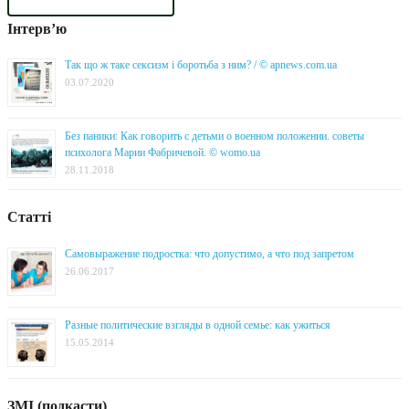
Інтерв’ю
Так що ж таке сексизм і боротьба з ним? / © apnews.com.ua
03.07.2020
Без паники: Как говорить с детьми о военном положении. советы
психолога Марии Фабричевой. © womo.ua
28.11.2018
Статті
Самовыражение подростка: что допустимо, а что под запретом
26.06.2017
Разные политические взгляды в одной семье: как ужиться
15.05.2014
ЗМІ (подкасти)