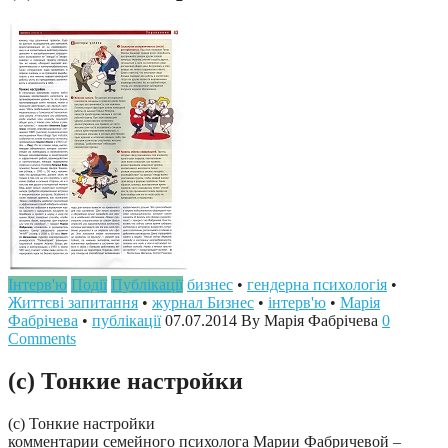
Інтерв'ю
Події
Публікації
бизнес
•
гендерна психологія
•
Життєві запитання
•
журнал Бизнес
•
інтерв'ю
•
Марія
Фабрічева
•
публікації
07.07.2014
By Марія Фабрічева
0
Comments
(с) Тонкие настройки
(с) Тонкие настройки
комментарии семейного психолога Марии Фабричевой –