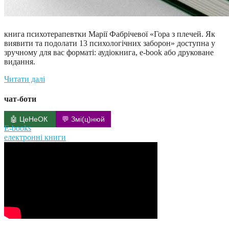
книга психотерапевтки Марії Фабрічевої «Гора з плечей. Як
виявити та подолати 13 психологічних заборон» доступна у
зручному для вас форматі: аудіокнига, e-book або друковане
видання.
Читати далі
чат-боти
🤖 ЦеНеОК
💬 Змі(ц)нюй
E-books
електронні книги