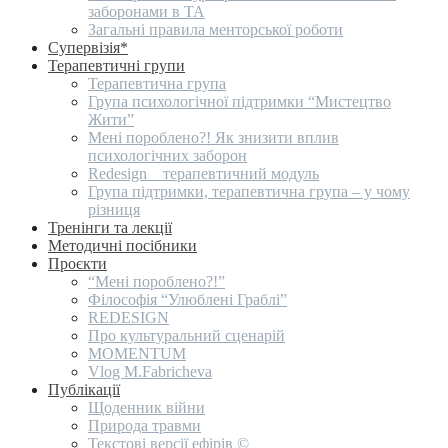
заборонами в ТА
Загальні правила менторської роботи
Супервізія*
Терапевтичні групи
Терапевтична група
Група психологічної підтримки “Мистецтво
Жити”
Мені пороблено?! Як знизити вплив
психологічних заборон
Redesign _ терапевтичний модуль
Група підтримки, терапевтична група – у чому
різниця
Тренінги та лекції
Методичні посібники
Проєкти
“Мені пороблено?!”
Філософія “Улюблені Граблі”
REDESIGN
Про культуральний сценарій
MOMENTUM
Vlog M.Fabricheva
Публікації
Щоденник війни
Природа травми
Текстові версії ефірів ©