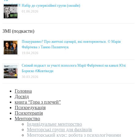
Набір до супервізійної групи (онлайн)
01.06.2026
ЗМІ (подкасти)
Пошуршимо? Про життєві сценарії, які повторюються. © Марія
Фабрічева з Танею Пилипччук
19.04.2026
Свіжий подкаст за участі психолога Марії Фабрічевої на каналі Юлі
Бориско #Жовтікеди
30.03.2026
Головна
Досвід
книга “Гора з плечей”
Психоедукація
Психотерапія
Менторство
Індивідуальне менторство
Менторські групи для фахівців
Менторський курс: робота з психологічними