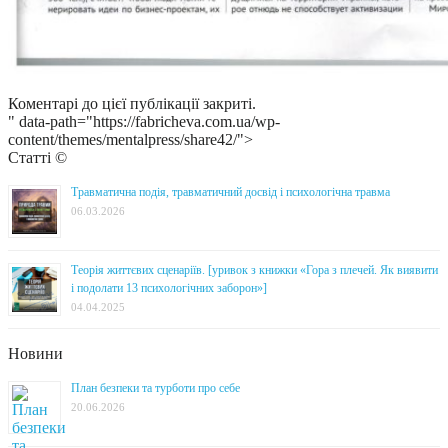
Коментарі до цієї публікації закриті.
" data-path="https://fabricheva.com.ua/wp-
content/themes/mentalpress/share42/">
Статті ©
Травматична подія, травматичний досвід і психологічна травма
06.03.2026
Теорія життєвих сценаріїв. [уривок з книжки «Гора з плечей. Як виявити
і подолати 13 психологічних заборон»]
04.04.2025
Новини
План безпеки та турботи про себе
20.06.2026