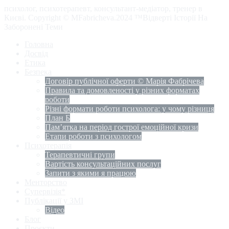
психолог, психотерапевт, консультант-медіатор, тренер в
Києві. Copyright © MFabricheva.2024 ™Відверті Історії На
Заборонені Теми
Головна
Досвід
Етика
Безпека
Договір публічної оферти © Марія Фабрічева
Правила та домовленості у різних форматах
роботи
Різні формати роботи психолога: у чому різниця
План Б
Пам’ятка на період гострої емоційної кризи
Етапи роботи з психологом
Психотерапія
Терапевтичні групи
Вартість консультаційних послуг
Запити з якими я працюю
Менторство
Супервізія*
Публікації у ЗМІ
Відео
Блог
Проєкти