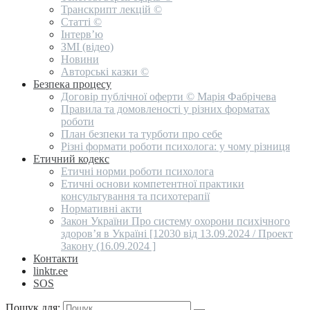
Транскрипт лекцій ©
Статті ©
Інтерв’ю
ЗМІ (відео)
Новини
Авторські казки ©
Безпека процесу
Договір публічної оферти © Марія Фабрічева
Правила та домовленості у різних форматах
роботи
План безпеки та турботи про себе
Різні формати роботи психолога: у чому різниця
Етичний кодекс
Етичні норми роботи психолога
Етичні основи компетентної практики
консультування та психотерапії
Нормативні акти
Закон України Про систему охорони психічного
здоров’я в Україні [12030 від 13.09.2024 / Проект
Закону (16.09.2024 ]
Контакти
linktr.ee
SOS
Пошук для: