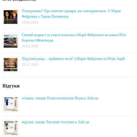
Пошуршимо? Про життєві сценарії, які повторюються. © Марія
Фабрічева з Танею Пилипччук
19.04.2026
Свіжий подкаст за участі психолога Марії Фабрічевої на каналі Юлі
Бориско #Жовтікеди
30.03.2026
Підсумки року – підбивати чи ні? || Марія Фабрічева та Юлія Зорій
29.12.2025
Відгуки
отзывы: лекция Психологические Игры в Aids.ua
відгуки: лекція Токсичні стосунки в Aids.ua