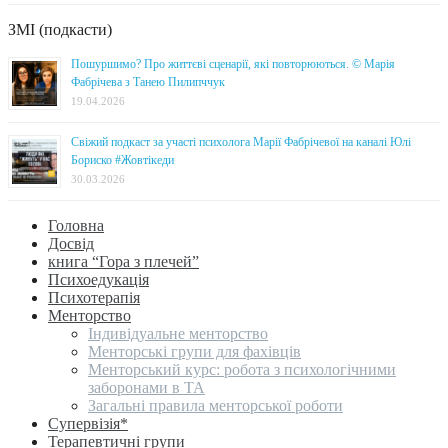
ЗМІ (подкасти)
Пошуршимо? Про життєві сценарії, які повторюються. © Марія
Фабрічева з Танею Пилипччук
19.04.2026
Свіжий подкаст за участі психолога Марії Фабрічевої на каналі Юлі
Бориско #Жовтікеди
30.03.2026
Головна
Досвід
книга “Гора з плечей”
Психоедукація
Психотерапія
Менторство
Індивідуальне менторство
Менторські групи для фахівців
Менторський курс: робота з психологічними
заборонами в ТА
Загальні правила менторської роботи
Супервізія*
Терапевтичні групи