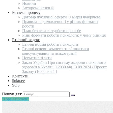
Новини
Авторські казки ©
Безпека процесу
Договір публічної оферти © Марія Фабрічева
Правила та домовленості у різних форматах
роботи
План безпеки та турботи про себе
Різні формати роботи психолога: у чому різниця
Етичний кодекс
Етичні норми роботи психолога
Етичні основи компетентної практики
консультування та психотерапії
Нормативні акти
Закон України Про систему охорони психічного
здоров’я в Україні [12030 від 13.09.2024 / Проект
Закону (16.09.2024 ]
Контакти
linktr.ee
SOS
Пошук для:
"Гора з плечей"