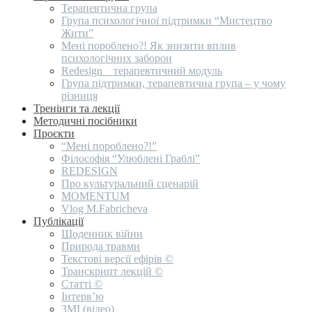
Терапевтична група
Група психологічної підтримки “Мистецтво
Жити”
Мені пороблено?! Як знизити вплив
психологічних заборон
Redesign _ терапевтичний модуль
Група підтримки, терапевтична група – у чому
різниця
Тренінги та лекції
Методичні посібники
Проєкти
“Мені пороблено?!”
Філософія “Улюблені Граблі”
REDESIGN
Про культуральний сценарій
MOMENTUM
Vlog M.Fabricheva
Публікації
Щоденник війни
Природа травми
Текстові версії ефірів ©
Транскрипт лекцій ©
Статті ©
Інтерв’ю
ЗМІ (відео)