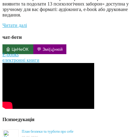
виявити та подолати 13 психологічних заборон» доступна у
зручному для вас форматі: аудіокнига, e-book або друковане
видання.
Читати далі
чат-боти
🤖 ЦеНеОК
💬 Змі(ц)нюй
E-books
електронні книги
Психоедукація
План безпеки та турботи про себе