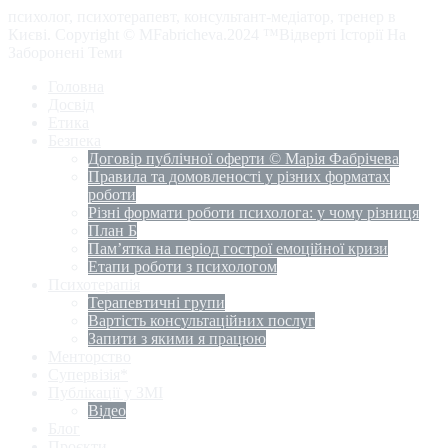
психолог, психотерапевт, консультант-медіатор, тренер в
Києві. Copyright © MFabricheva.2024 ™Відверті Історії На
Заборонені Теми
Головна
Досвід
Етика
Безпека
Договір публічної оферти © Марія Фабрічева
Правила та домовленості у різних форматах
роботи
Різні формати роботи психолога: у чому різниця
План Б
Пам’ятка на період гострої емоційної кризи
Етапи роботи з психологом
Психотерапія
Терапевтичні групи
Вартість консультаційних послуг
Запити з якими я працюю
Менторство
Супервізія*
Публікації у ЗМІ
Відео
Блог
Проєкти