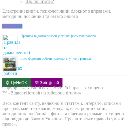
Що почитати?
Електронні книги, психологічний блокнот з вправами,
методичні посібники та багато іншого
У магазин
Правила та домовленості у різних форматах роботи
Різні формати роботи психолога: у чому різниця
🤖 ЦеНеОК
💬 Змі(ц)нюй
Copyright © MFabricheva, 2026. Усі права захищено.
™ «Відверті історії на заборонені теми»
Весь контент сайту, включно зі статтями, інтерв’ю, описами
програм, майстер-класів, модулів, електронних книг,
методичних посібників, фото- та відеоматеріалами, захищено
відповідно до Закону України «Про авторське право і суміжні
права».