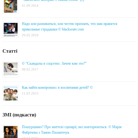
01.09.2014
Надо или развиваться, или честно признать, что нам нравятся
прикольные страдашки © blackseatv.com
20.05.2019
Статті
© “Скандалы в соцсетях. Зачем вам это?”
08.02.2017
Как найти компромисс в воспитании детей? ©
11.03.2015
ЗМІ (подкасти)
Пошуршимо? Про життєві сценарії, які повторюються. © Марія
Фабрічева з Танею Пилипччук