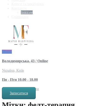
Книги та посібники
Контакти
linktr.ee
Співпраця
Меню
Володимирська, 43 / Online
Україна, Київ
Пн - Птн 10.00 - 18.00
за попереднім записом
Записатися
Мітки: фелт-терапия