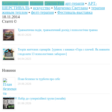
Календар подій
Новини
Сектор Fest
арт-терапія
•
АРТ-
ШЕРСТИВАЛЬ
•
искусство
•
Марченко Светлана
•
терапия
живым теплом
•
фелт-терапия
•
Фестиваль-выставка
18.11.2014
Статті ©
Травматична подія, травматичний досвід і психологічна травма
06.03.2026
Теорія життєвих сценаріїв. [уривок з книжки «Гора з плечей. Як виявити
і подолати 13 психологічних заборон»]
04.04.2025
Новини
План безпеки та турботи про себе
20.06.2026
Набір до супервізійної групи (онлайн)
01.06.2026