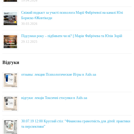
19.04.2026
Свіжий подкаст за участі психолога Марії Фабрічевої на каналі Юлі
Бориско #Жовтікеди
30.03.2026
Підсумки року – підбивати чи ні? || Марія Фабрічева та Юлія Зорій
29.12.2025
Відгуки
отзывы: лекция Психологические Игры в Aids.ua
відгуки: лекція Токсичні стосунки в Aids.ua
30.07.19 12:00 Круглий стіл: “Фінансова грамотність для дітей: практики
та перспективи”