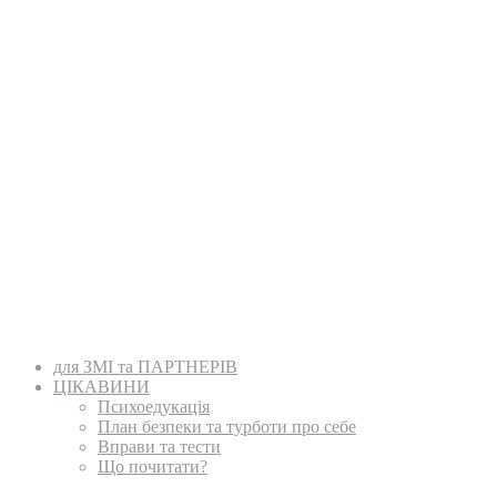
для ЗМІ та ПАРТНЕРІВ
ЦІКАВИНИ
Психоедукація
План безпеки та турботи про себе
Вправи та тести
Що почитати?