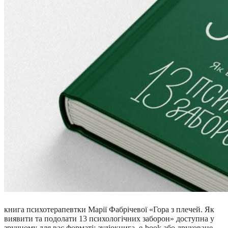
книга психотерапевтки Марії Фабрічевої «Гора з плечей. Як
виявити та подолати 13 психологічних заборон» доступна у
зручному для вас форматі: аудіокнига, e-book або друковане