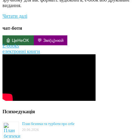
видання.
Читати далі
чат-боти
🤖 ЦеНеОК
💬 Змі(ц)нюй
E-books
електронні книги
Психоедукація
План безпеки та турботи про себе
20.06.2026