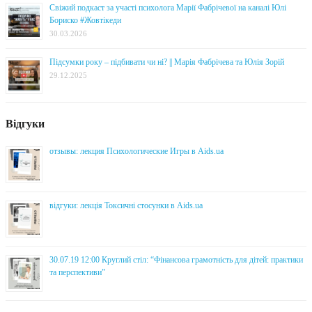
Свіжий подкаст за участі психолога Марії Фабрічевої на каналі Юлі
Бориско #Жовтікеди
30.03.2026
Підсумки року – підбивати чи ні? || Марія Фабрічева та Юлія Зорій
29.12.2025
Відгуки
отзывы: лекция Психологические Игры в Aids.ua
відгуки: лекція Токсичні стосунки в Aids.ua
30.07.19 12:00 Круглий стіл: “Фінансова грамотність для дітей: практики
та перспективи”