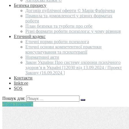
Авторські казки ©
Безпека процесу
Договір публічної оферти © Марія Фабрічева
Правила та домовленості у різних форматах
роботи
План безпеки та турботи про себе
Різні формати роботи психолога: у чому різниця
Етичний кодекс
Етичні норми роботи психолога
Етичні основи компетентної практики
консультування та психотерапії
Нормативні акти
Закон України Про систему охорони психічного
здоров’я в Україні [12030 від 13.09.2024 / Проект
Закону (16.09.2024 ]
Контакти
linktr.ee
SOS
Пошук для:
"Гора з плечей"