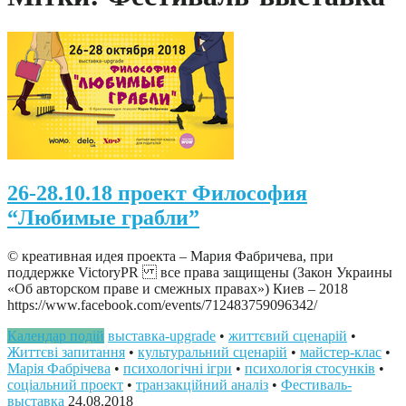
26-28.10.18 проект Философия
“Любимые грабли”
© креативная идея проекта – Мария Фабричева, при
поддержке VictoryPR все права защищены (Закон Украины
«Об авторском праве и смежных правах») Киев – 2018
https://www.facebook.com/events/712483759096342/
Календар подій
выставка-upgrade
•
життєвий сценарій
•
Життєві запитання
•
культуральний сценарій
•
майстер-клас
•
Марія Фабрічева
•
психологічні ігри
•
психологія стосунків
•
соціальний проект
•
транзакційний аналіз
•
Фестиваль-
выставка
24.08.2018