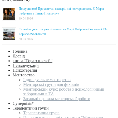
Пошуршимо? Про життєві сценарії, які повторюються. © Марія
Фабрічева з Танею Пилипччук
19.04.2026
Свіжий подкаст за участі психолога Марії Фабрічевої на каналі Юлі
Бориско #Жовтікеди
30.03.2026
Головна
Досвід
книга “Гора з плечей”
Психоедукація
Психотерапія
Менторство
Індивідуальне менторство
Менторські групи для фахівців
Менторський курс: робота з психологічними
заборонами в ТА
Загальні правила менторської роботи
Супервізія*
Терапевтичні групи
Терапевтична група
Група психологічної підтримки “Мистецтво