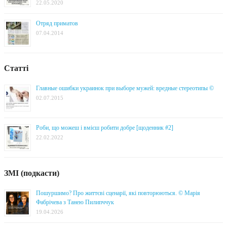
22.05.2020
Отряд приматов
07.04.2014
Статті
Главные ошибки украинок при выборе мужей: вредные стереотипы ©
02.07.2015
Роби, що можеш і вмієш робити добре [щоденник #2]
22.02.2022
ЗМІ (подкасти)
Пошуршимо? Про життєві сценарії, які повторюються. © Марія
Фабрічева з Танею Пилипччук
19.04.2026