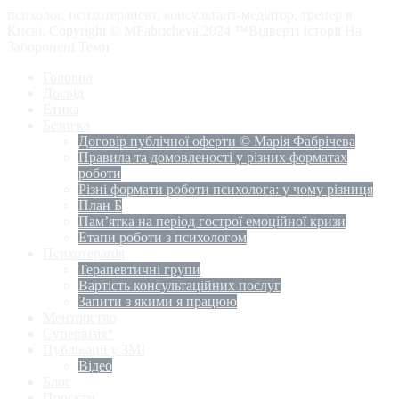
психолог, психотерапевт, консультант-медіатор, тренер в
Києві. Copyright © MFabricheva.2024 ™Відверті Історії На
Заборонені Теми
Головна
Досвід
Етика
Безпека
Договір публічної оферти © Марія Фабрічева
Правила та домовленості у різних форматах
роботи
Різні формати роботи психолога: у чому різниця
План Б
Пам’ятка на період гострої емоційної кризи
Етапи роботи з психологом
Психотерапія
Терапевтичні групи
Вартість консультаційних послуг
Запити з якими я працюю
Менторство
Супервізія*
Публікації у ЗМІ
Відео
Блог
Проєкти