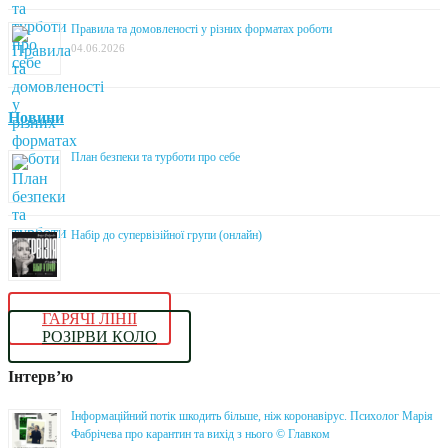
Правила та домовленості у різних форматах роботи
04.06.2026
Новини
План безпеки та турботи про себе
Набір до супервізійної групи (онлайн)
ГАРЯЧІ ЛІНІЇ
РОЗІРВИ КОЛО
Інтерв’ю
Інформаційний потік шкодить більше, ніж коронавірус. Психолог Марія
Фабрічева про карантин та вихід з нього © Главком