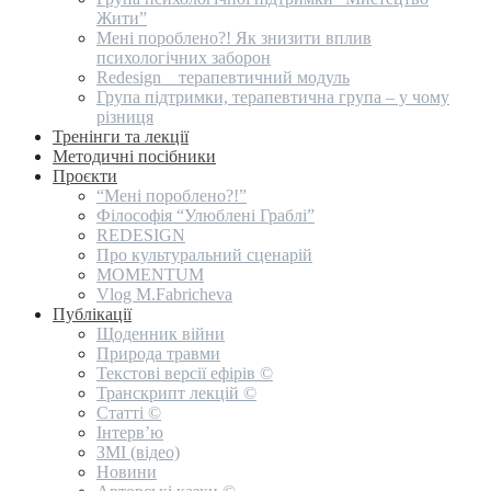
Жити”
Мені пороблено?! Як знизити вплив
психологічних заборон
Redesign _ терапевтичний модуль
Група підтримки, терапевтична група – у чому
різниця
Тренінги та лекції
Методичні посібники
Проєкти
“Мені пороблено?!”
Філософія “Улюблені Граблі”
REDESIGN
Про культуральний сценарій
MOMENTUM
Vlog M.Fabricheva
Публікації
Щоденник війни
Природа травми
Текстові версії ефірів ©
Транскрипт лекцій ©
Статті ©
Інтерв’ю
ЗМІ (відео)
Новини