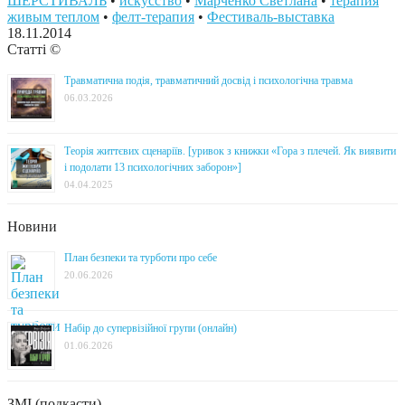
ШЕРСТИВАЛЬ
•
искусство
•
Марченко Светлана
•
терапия
живым теплом
•
фелт-терапия
•
Фестиваль-выставка
18.11.2014
Статті ©
Травматична подія, травматичний досвід і психологічна травма
06.03.2026
Теорія життєвих сценаріїв. [уривок з книжки «Гора з плечей. Як виявити
і подолати 13 психологічних заборон»]
04.04.2025
Новини
План безпеки та турботи про себе
20.06.2026
Набір до супервізійної групи (онлайн)
01.06.2026
ЗМІ (подкасти)