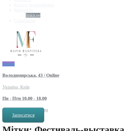
Книги та посібники
Контакти
linktr.ee
Співпраця
Меню
Володимирська, 43 / Online
Україна, Київ
Пн - Птн 10.00 - 18.00
за попереднім записом
Записатися
Мітки: Фестиваль-выставка